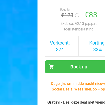
Regulier
€83
€123
Excl. ca. €2,13 p.p.p.n.
toeristenbelasting
Verkocht:
Korting
374
33%
shopping_cart
Boek nu
navi
Dagelijks om middernacht nieuw
Social Deals. Wees snel, op = op
Gratis?!
- Deel deze deal met vrien