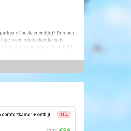
partner of beste vriend(in)? Dan ben
igt op een rustige locatie en is
omgeving te verkennen. Je verblijft
ger, tv en bureau. Ook word je bij
: nu kan je mini-vakantie beginnen!
en heerlijk ontbijt met alles wat je
van de Nederrijn. In Wesel kun je
ekevenementen of in de prachtige
uik van de wellnessruimte met sauna.
 wordt gegarandeerd een
n comfortkamer + ontbijt
31%
€127