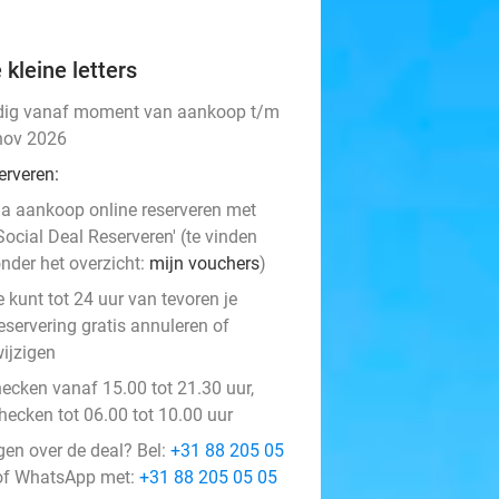
 kleine letters
dig vanaf moment van aankoop t/m
nov 2026
erveren:
a aankoop online reserveren met
Social Deal Reserveren' (te vinden
nder het overzicht:
mijn vouchers
)
e kunt tot 24 uur van tevoren je
eservering gratis annuleren of
ijzigen
hecken vanaf 15.00 tot 21.30 uur,
hecken tot 06.00 tot 10.00 uur
gen over de deal? Bel:
+31 88 205 05
f WhatsApp met:
+31 88 205 05 05