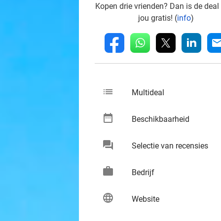
Kopen drie vrienden? Dan is de deal
jou gratis! (
info
)
whatsapp
linkedin
fb
mai
list
keybo
Multideal
date_range
keybo
Beschikbaarheid
chat
keybo
Selectie van recensies
work
keybo
Bedrijf
language
keybo
Website