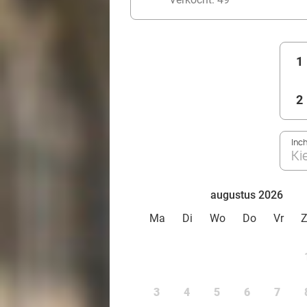
1
2
Inc
Ki
augustus 2026
Ma
Di
Wo
Do
Vr
3
4
5
6
7