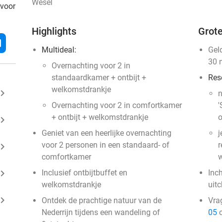
Wesel
 voor
Highlights
Grote
l
Multideal:
Gel
30 
Overnachting voor 2 in
standaardkamer + ontbijt +
Res
welkomstdrankje
ard_arrow_right
n
Overnachting voor 2 in comfortkamer
'
+ ontbijt + welkomstdrankje
o
ard_arrow_right
Geniet van een heerlijke overnachting
j
voor 2 personen in een standaard- of
r
ard_arrow_right
comfortkamer
w
ard_arrow_right
Inclusief ontbijtbuffet en
Inc
welkomstdrankje
uitc
ard_arrow_right
Ontdek de prachtige natuur van de
Vra
Nederrijn tijdens een wandeling of
05
o