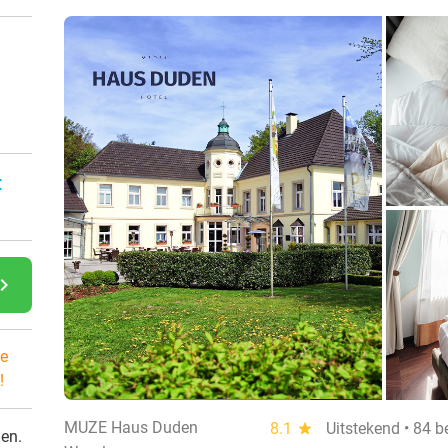
:
gate_next
e
!
MUZE Haus Duden
8.1
star
Uitstekend • 84 
den.