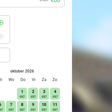
€88
rcle_outline
rcle_outline
oktober 2026
Di
Wo
Do
Vr
Za
Zo
1
2
3
4
€87
€87
€87
€87
6
7
8
9
10
11
87
€87
€87
€87
€87
€87