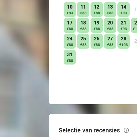
10
11
12
13
14
1
€93
€88
€88
€88
€93
17
18
19
20
21
2
€88
€88
€88
€88
€93
€1
24
25
26
27
28
2
€88
€88
€88
€88
€103
31
€88
Selectie van recensies
info_outlined