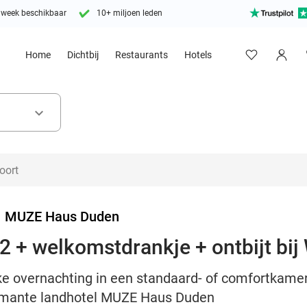
 week beschikbaar
10+ miljoen leden
Home
Dichtbij
Restaurants
Hotels
keyboard_arrow_down
>
MUZE Haus Duden
2 + welkomstdrankje + ontbijt bij
ke overnachting in een standaard- of comfortkamer 
rmante landhotel MUZE Haus Duden