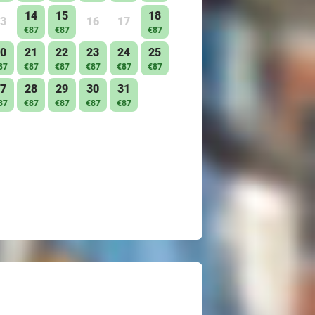
14
15
18
3
16
17
€87
€87
€87
0
21
22
23
24
25
87
€87
€87
€87
€87
€87
7
28
29
30
31
87
€87
€87
€87
€87