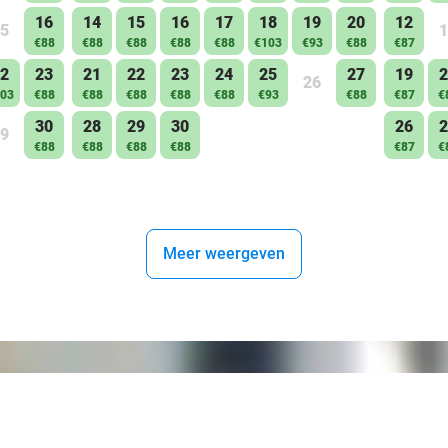
16
14
15
16
17
18
19
20
12
5
1
€88
€88
€88
€88
€88
€103
€93
€88
€87
2
23
21
22
23
24
25
27
19
2
26
03
€88
€88
€88
€88
€88
€93
€88
€87
€
30
28
29
30
26
2
9
€88
€88
€88
€88
€87
€
Meer weergeven