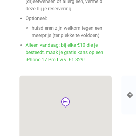
(di)eetwensen of allergieën, vermeld
deze bij je reservering
Optioneel:
huisdieren zijn welkom tegen een
meerprijs (ter plekke te voldoen)
Alleen vandaag: bij elke €10 die je
besteedt, maak je gratis kans op een
iPhone 17 Pro t.w.v. €1.329!
hotel