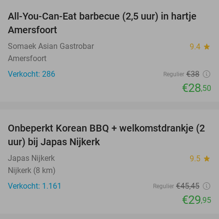
All-You-Can-Eat barbecue (2,5 uur) in hartje
25%
Amersfoort
Somaek Asian Gastrobar
9.4
star
Amersfoort
Verkocht: 286
€38
Regulier
€28
,50
favorite_border
Onbeperkt Korean BBQ + welkomstdrankje (2
34%
uur) bij Japas Nijkerk
Japas Nijkerk
9.5
star
Nijkerk (8 km)
Verkocht: 1.161
€45
,45
Regulier
€29
,95
favorite_border