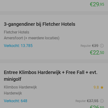
€29
,95
favorite_border
3-gangendiner bij Fletcher Hotels
42%
Fletcher Hotels
Amersfoort (+ meerdere locaties)
Verkocht: 13.785
€39
Regulier
€22
,50
favorite_border
Entree Klimbos Harderwijk + Free Fall + evt.
30%
minigolf
Klimbos Harderwijk
9.8
star
Harderwijk
Verkocht: 648
€37
,95
Regulier
€26
,50