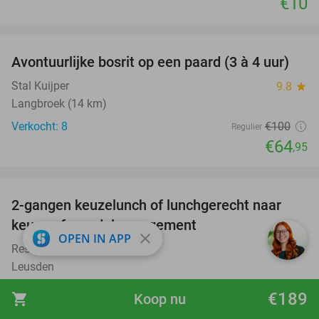
€10
favorite_border
Avontuurlijke bosrit op een paard (3 à 4 uur)
35%
Stal Kuijper
9.8
star
Langbroek (14 km)
Verkocht: 8
€100
Regulier
€64
,95
favorite_border
2-gangen keuzelunch of lunchgerecht naar
39%
keuze of wandelarrangement
close
OPEN IN APP
Restaurant Ninety Leusden
9.1
star
Leusden
Verkocht: 366
€19
,65
Regulier
€189
shopping_cart
Koop nu
€11
,95