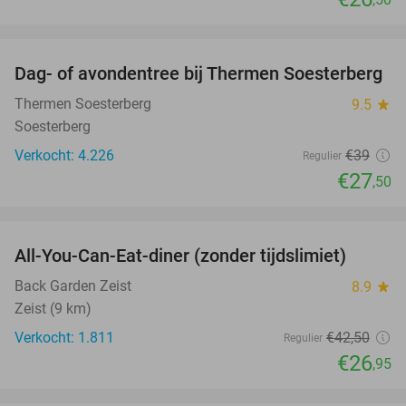
favorite_border
Dag- of avondentree bij Thermen Soesterberg
29%
Thermen Soesterberg
9.5
star
Soesterberg
Verkocht: 4.226
€39
Regulier
€27
,50
favorite_border
All-You-Can-Eat-diner (zonder tijdslimiet)
37%
Back Garden Zeist
8.9
star
Zeist (9 km)
Verkocht: 1.811
€42
,50
Regulier
€26
,95
favorite_border