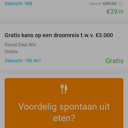
Verkocht: 568
€49
,95
Regulier
€39
,95
favorite_border
Gratis kans op een droomreis t.w.v. €3.000
Social Deal Win
Online
Gratis
Verkocht: 186.461
Voordelig spontaan uit
eten?