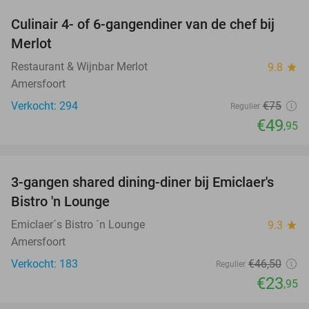
Culinair 4- of 6-gangendiner van de chef bij
33%
Merlot
Restaurant & Wijnbar Merlot
9.8
star
Amersfoort
Verkocht: 294
€75
Regulier
€49
,95
favorite_border
3-gangen shared dining-diner bij Emiclaer's
48%
Bistro 'n Lounge
Emiclaer´s Bistro ´n Lounge
9.3
star
Amersfoort
Verkocht: 183
€46
,50
Regulier
€23
,95