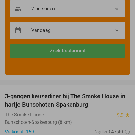
Zoek Restaurant
favorite_border
3-gangen keuzediner bij The Smoke House in
37%
hartje Bunschoten-Spakenburg
The Smoke House
9.9
star
Bunschoten-Spakenburg (8 km)
Verkocht: 159
€47
,40
Regulier