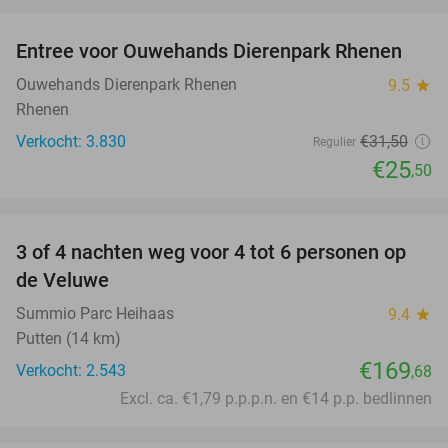
favorite_border
Entree voor Ouwehands Dierenpark Rhenen
19%
Ouwehands Dierenpark Rhenen
9.5
star
Rhenen
Verkocht: 3.830
€31
,50
Regulier
€25
,50
favorite_border
3 of 4 nachten weg voor 4 tot 6 personen op
de Veluwe
Summio Parc Heihaas
9.4
star
Putten (14 km)
€169
Verkocht: 2.543
,68
Excl. ca. €1,79 p.p.p.n. en €14 p.p. bedlinnen
favorite_border