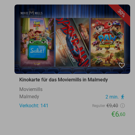
30%
favorite_border
Kinokarte für das Moviemills in Malmedy
Moviemills
Malmedy
2 min.
directions_walk
Verkocht: 141
€9
,40
Regulier
€6
,60