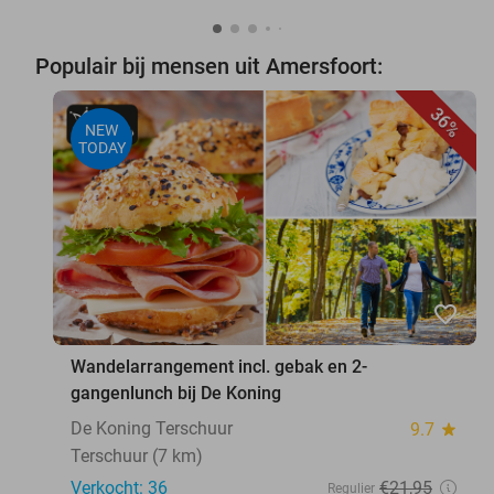
Populair bij mensen uit Amersfoort:
36%
NEW
TODAY
favorite_border
Wandelarrangement incl. gebak en 2-
gangenlunch bij De Koning
De Koning Terschuur
9.7
star
Terschuur (7 km)
Verkocht: 36
€21
,95
Regulier