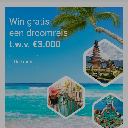
Win gratis
een droomreis
t.w.v. €3.000
Doe mee!