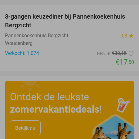
favorite_border
3-gangen keuzediner bij Pannenkoekenhuis
42%
Bergzicht
Pannenkoekenhuis Bergzicht
9.8
star
Woudenberg
Verkocht: 1.074
€30
,15
Regulier
€17
,50
Ontdek de leukste
zomervakantiedeals
!
Bekijk nu