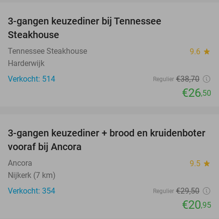
3-gangen keuzediner bij Tennessee
32%
Steakhouse
Tennessee Steakhouse
9.6
star
Harderwijk
Verkocht: 514
€38
,70
Regulier
€26
,50
favorite_border
3-gangen keuzediner + brood en kruidenboter
29%
vooraf bij Ancora
Ancora
9.5
star
Nijkerk (7 km)
Verkocht: 354
€29
,50
Regulier
€20
,95