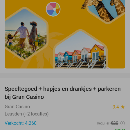
favorite_border
Speeltegoed + hapjes en drankjes + parkeren
50%
bij Gran Casino
Gran Casino
9.4
star
Leusden (+2 locaties)
Verkocht: 4.260
€20
Regulier