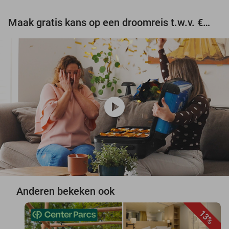
Maak gratis kans op een droomreis t.w.v. €3.000!
play_circle
Anderen bekeken ook
13%