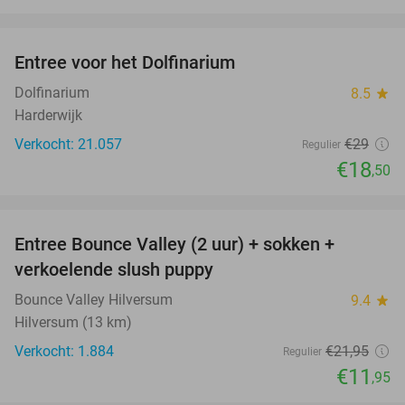
favorite_border
Entree voor het Dolfinarium
36%
Dolfinarium
8.5
star
Harderwijk
Verkocht: 21.057
€29
Regulier
€18
,50
favorite_border
Entree Bounce Valley (2 uur) + sokken +
46%
verkoelende slush puppy
Bounce Valley Hilversum
9.4
star
Hilversum (13 km)
Verkocht: 1.884
€21
,95
Regulier
€11
,95