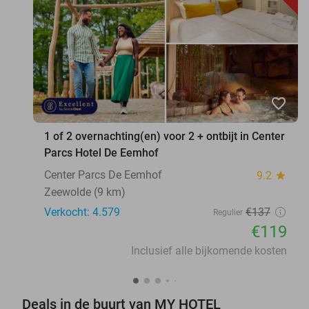
favorite_border
1 of 2 overnachting(en) voor 2 + ontbijt in Center
Parcs Hotel De Eemhof
Center Parcs De Eemhof
9.2
star
Zeewolde (9 km)
Verkocht: 4.579
€137
Regulier
€119
Inclusief alle bijkomende kosten
Deals in de buurt van MY HOTEL