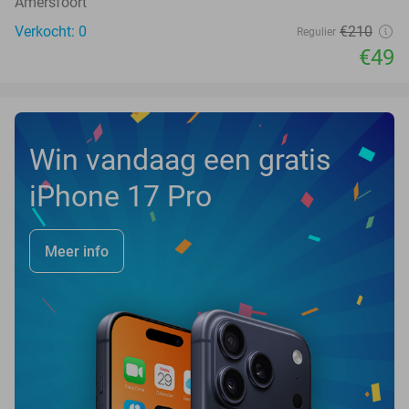
Amersfoort
Verkocht: 0
€210
Regulier
€49
Win vandaag een gratis
iPhone 17 Pro
Meer info