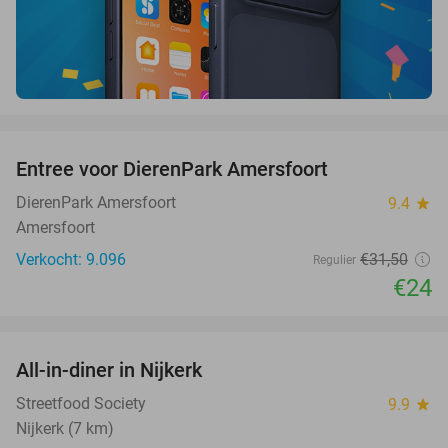
favorite_border
Entree voor DierenPark Amersfoort
24%
DierenPark Amersfoort
9.4
star
Amersfoort
Verkocht: 9.096
€31
,50
Regulier
€24
favorite_border
All-in-diner in Nijkerk
20%
Streetfood Society
9.9
star
Nijkerk (7 km)