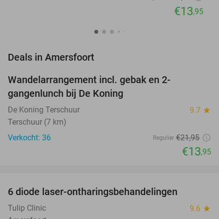
€13
,95
favorite_border
Deals in Amersfoort
Wandelarrangement incl. gebak en 2-
36%
NEW
gangenlunch bij De Koning
TODAY
De Koning Terschuur
9.7
star
Terschuur (7 km)
Verkocht: 36
€21
,95
Regulier
€13
,95
favorite_border
6 diode laser-ontharingsbehandelingen
77%
NEW
TODAY
Tulip Clinic
9.6
star