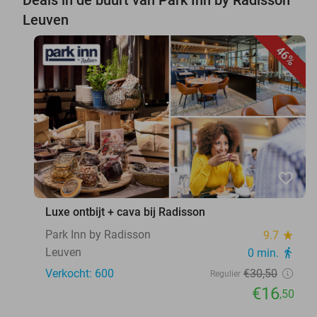
Leuven
46%
favorite_border
Luxe ontbijt + cava bij Radisson
Park Inn by Radisson
9.7
star
Leuven
0 min.
directions_walk
Verkocht: 600
€30
,50
Regulier
€16
,50