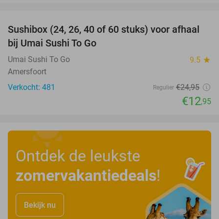
favorite_border
Sushibox (24, 26, 40 of 60 stuks) voor afhaal
48%
bij Umai Sushi To Go
Umai Sushi To Go
9.5
star
Amersfoort
Verkocht: 481
€24
,95
Regulier
€12
,95
Ontdek de leukste
zomervakantiedeals
!
Bekijk nu