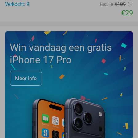
Verkocht: 9
€109
Regulier
€29
Win vandaag een gratis
iPhone 17 Pro
Meer info