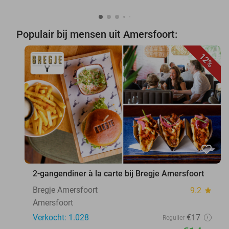
Populair bij mensen uit Amersfoort:
12%
favorite_border
2-gangendiner à la carte bij Bregje Amersfoort
Bregje Amersfoort
9.2
star
Amersfoort
Verkocht: 1.028
€17
Regulier