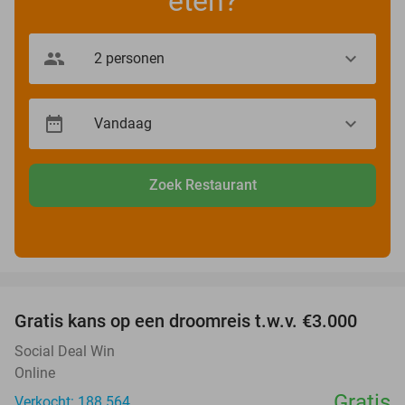
eten?
Zoek Restaurant
favorite_border
Gratis kans op een droomreis t.w.v. €3.000
Social Deal Win
Online
Gratis
Verkocht: 188.564