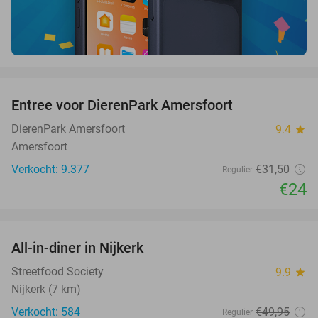
favorite_border
Entree voor DierenPark Amersfoort
24%
DierenPark Amersfoort
9.4
star
Amersfoort
Verkocht: 9.377
€31
,50
Regulier
€24
favorite_border
All-in-diner in Nijkerk
20%
Streetfood Society
9.9
star
Nijkerk (7 km)
Verkocht: 584
€49
,95
Regulier