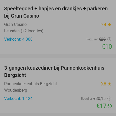
Speeltegoed + hapjes en drankjes + parkeren
50%
bij Gran Casino
Gran Casino
9.4
star
Leusden (+2 locaties)
Verkocht: 4.308
€20
Regulier
€10
favorite_border
3-gangen keuzediner bij Pannenkoekenhuis
42%
Bergzicht
Pannenkoekenhuis Bergzicht
9.8
star
Woudenberg
Verkocht: 1.124
€30
,15
Regulier
€17
,50
favorite_border