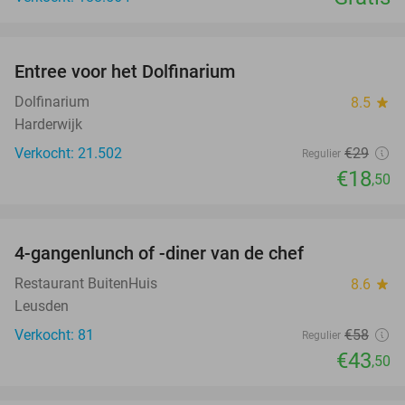
favorite_border
Entree voor het Dolfinarium
36%
Dolfinarium
8.5
star
Harderwijk
Verkocht: 21.502
€29
Regulier
€18
,50
favorite_border
4-gangenlunch of -diner van de chef
25%
Restaurant BuitenHuis
8.6
star
Leusden
Verkocht: 81
€58
Regulier
€43
,50
favorite_border