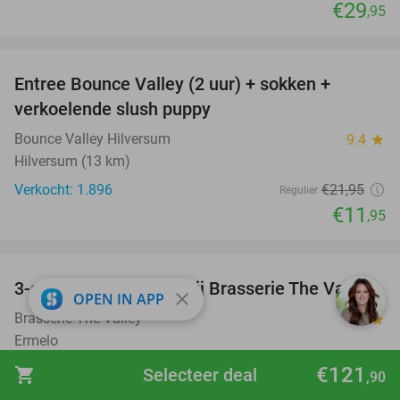
€29
,95
favorite_border
Entree Bounce Valley (2 uur) + sokken +
46%
verkoelende slush puppy
Bounce Valley Hilversum
9.4
star
Hilversum (13 km)
Verkocht: 1.896
€21
,95
Regulier
€11
,95
favorite_border
3-gangen keuzediner bij Brasserie The Valley
42%
close
OPEN IN APP
Brasserie The Valley
9.9
star
Ermelo
Verkocht: 102
€43
€121
Regulier
shopping_cart
Selecteer deal
,90
€24
,95