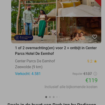
favorite_border
1 of 2 overnachting(en) voor 2 + ontbijt in Center
Parcs Hotel De Eemhof
Center Parcs De Eemhof
9.2
star
Zeewolde (9 km)
Verkocht: 4.581
€137
Regulier
€119
Inclusief alle bijkomende kosten
Deals in de buurt van Park Inn by Radisson