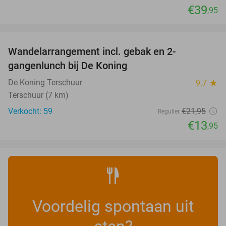
€39
,95
favorite_border
Wandelarrangement incl. gebak en 2-
36%
gangenlunch bij De Koning
De Koning Terschuur
9.7
star
Terschuur (7 km)
Verkocht: 59
€21
,95
Regulier
€13
,95
Voordelig spontaan uit