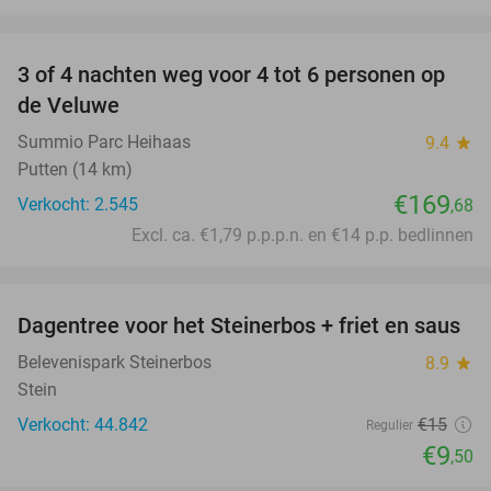
favorite_border
3 of 4 nachten weg voor 4 tot 6 personen op
de Veluwe
Summio Parc Heihaas
9.4
star
Putten (14 km)
€169
Verkocht: 2.545
,68
Excl. ca. €1,79 p.p.p.n. en €14 p.p. bedlinnen
favorite_border
Dagentree voor het Steinerbos + friet en saus
37%
Belevenispark Steinerbos
8.9
star
Stein
Verkocht: 44.842
€15
Regulier
€9
,50
favorite_border