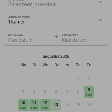
Selecteer jouw deal
Aantal kamers:
1 kamer
Inchecken
Uitchecken
Kies datum
Kies datum
augustus 2026
Ma
Di
Wo
Do
Vr
Za
Zo
1
2
9
3
4
5
6
7
8
€121
10
11
12
13
14
15
16
€121
€121
€121