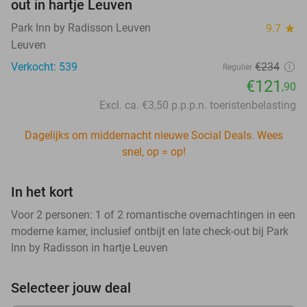
out in hartje Leuven
Park Inn by Radisson Leuven
9.7
star
Leuven
Verkocht: 539
€234
Regulier
€121
,90
Excl. ca. €3,50 p.p.p.n. toeristenbelasting
Dagelijks om middernacht nieuwe Social Deals. Wees
snel, op = op!
In het kort
Voor 2 personen: 1 of 2 romantische overnachtingen in een
moderne kamer, inclusief ontbijt en late check-out bij Park
Inn by Radisson in hartje Leuven
Selecteer jouw deal