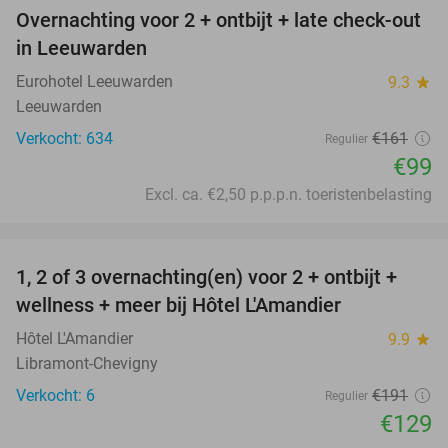
Overnachting voor 2 + ontbijt + late check-out
39%
in Leeuwarden
Eurohotel Leeuwarden
9.3
star
Leeuwarden
Verkocht: 634
€161
Regulier
€99
Excl. ca. €2,50 p.p.p.n. toeristenbelasting
favorite_border
1, 2 of 3 overnachting(en) voor 2 + ontbijt +
32%
NEW
wellness + meer bij Hôtel L'Amandier
TODAY
Hôtel L'Amandier
9.9
star
Libramont-Chevigny
Verkocht: 6
€191
Regulier
€129