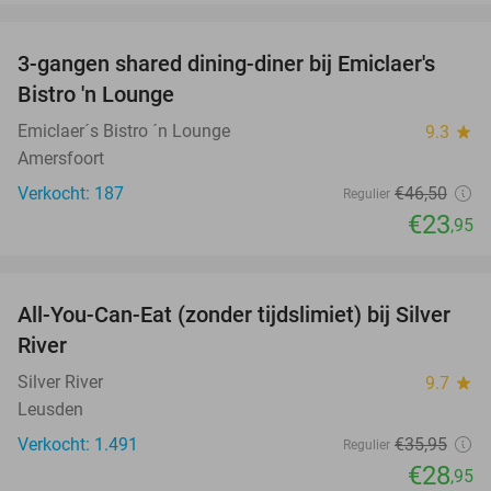
favorite_border
3-gangen shared dining-diner bij Emiclaer's
48%
Bistro 'n Lounge
Emiclaer´s Bistro ´n Lounge
9.3
star
Amersfoort
Verkocht: 187
€46
,50
Regulier
€23
,95
favorite_border
All-You-Can-Eat (zonder tijdslimiet) bij Silver
19%
River
Silver River
9.7
star
Leusden
Verkocht: 1.491
€35
,95
Regulier
€28
,95