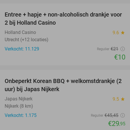
Entree + hapje + non-alcoholisch drankje voor
52%
2 bij Holland Casino
Holland Casino
9.6
star
Utrecht (+12 locaties)
Verkocht: 11.129
€21
Regulier
€10
favorite_border
Onbeperkt Korean BBQ + welkomstdrankje (2
34%
uur) bij Japas Nijkerk
Japas Nijkerk
9.5
star
Nijkerk (8 km)
Verkocht: 1.175
€45
,45
Regulier
€29
,95