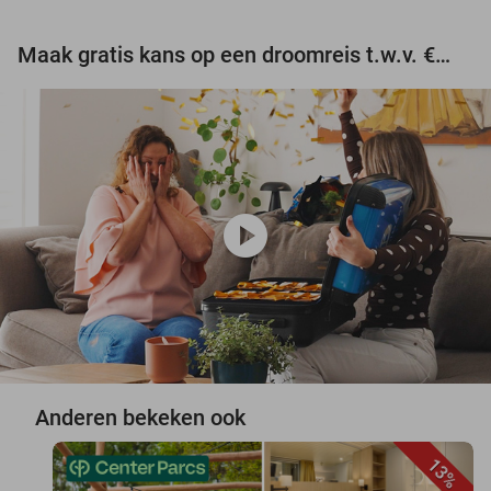
Maak gratis kans op een droomreis t.w.v. €3.000!
play_circle
Anderen bekeken ook
13%