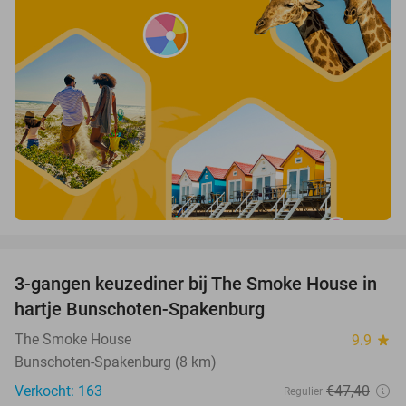
favorite_border
3-gangen keuzediner bij The Smoke House in
37%
hartje Bunschoten-Spakenburg
The Smoke House
9.9
star
Bunschoten-Spakenburg (8 km)
Verkocht: 163
€47
,40
Regulier