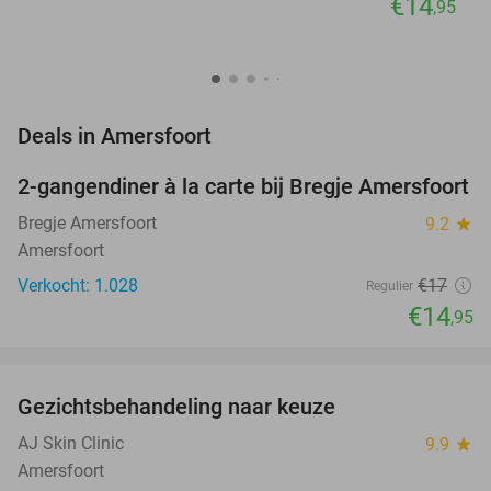
€14
,95
favorite_border
Deals in Amersfoort
2-gangendiner à la carte bij Bregje Amersfoort
12%
Bregje Amersfoort
9.2
star
Amersfoort
Verkocht: 1.028
€17
Regulier
€14
,95
favorite_border
Gezichtsbehandeling naar keuze
73%
NEW
TODAY
AJ Skin Clinic
9.9
star
Amersfoort