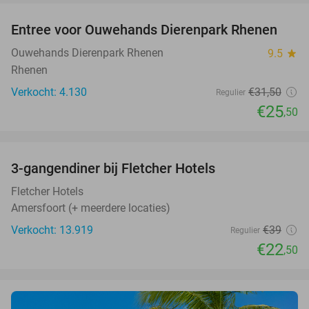
Entree voor Ouwehands Dierenpark Rhenen
19%
Ouwehands Dierenpark Rhenen
9.5
star
Rhenen
Verkocht: 4.130
€31
,50
Regulier
€25
,50
favorite_border
3-gangendiner bij Fletcher Hotels
42%
Fletcher Hotels
Amersfoort (+ meerdere locaties)
Verkocht: 13.919
€39
Regulier
€22
,50