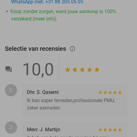
WhatsApp met: +31 88 205 05 05
Koop zonder zorgen, want jouw aankoop is 100%
verzekerd (meer info)
Selectie van recensies
info_outlined
10,0
S.
Dhr. S. Qasemi
Ik ben super tevreden,professionele PMU,
zeker aanraden.
J.
Mevr. J. Martijn