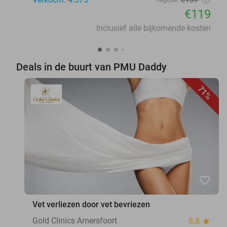
€119
Inclusief alle bijkomende kosten
Deals in de buurt van PMU Daddy
71%
favorite_border
Vet verliezen door vet bevriezen
Gold Clinics Amersfoort
8.8
star