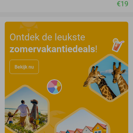
€19
Ontdek de leukste
zomervakantiedeals
!
Bekijk nu