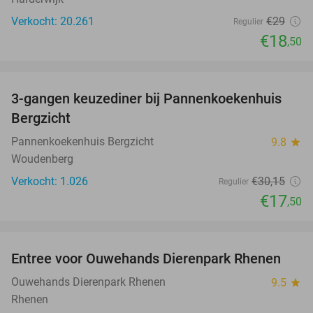
Verkocht: 20.261
€29
Regulier
€18
,50
favorite_border
3-gangen keuzediner bij Pannenkoekenhuis
42%
Bergzicht
Pannenkoekenhuis Bergzicht
9.8
star
Woudenberg
Verkocht: 1.026
€30
,15
Regulier
€17
,50
favorite_border
Entree voor Ouwehands Dierenpark Rhenen
19%
Ouwehands Dierenpark Rhenen
9.5
star
Rhenen