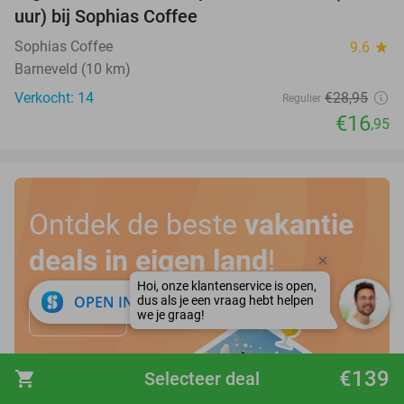
uur) bij Sophias Coffee
Sophias Coffee
9.6
star
Barneveld (10 km)
Verkocht: 14
€28
,95
Regulier
€16
,95
Ontdek de beste
vakantie
deals in eigen land
!
close
OPEN IN APP
Bekijk hier
€139
shopping_cart
Selecteer deal