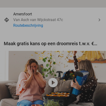
Amersfoort
Van Asch van Wijckstraat 47c
Routebeschrijving
Maak gratis kans op een droomreis t.w.v. €3.000!
play_circle