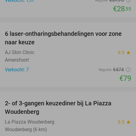
Verkocht: 157
€37
,75
Regulier
€28
,95
favorite_border
6 laser-ontharingsbehandelingen voor zone
83%
naar keuze
AJ Skin Clinic
9.9
star
Amersfoort
Verkocht: 7
€474
Regulier
€79
favorite_border
2- of 3-gangen keuzediner bij La Piazza
31%
Woudenberg
La Piazza Woudenberg
9.5
star
Woudenberg (6 km)