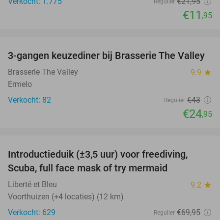
Verkocht: 1.775
€21
,95
Regulier
€11
,95
favorite_border
3-gangen keuzediner bij Brasserie The Valley
42%
Brasserie The Valley
9.9
star
Ermelo
Verkocht: 82
€43
Regulier
€24
,95
favorite_border
Introductieduik (±3,5 uur) voor freediving,
73%
Scuba, full face mask of try mermaid
Liberté et Bleu
9.2
star
Voorthuizen (+4 locaties) (12 km)
Verkocht: 629
€69
,95
Regulier