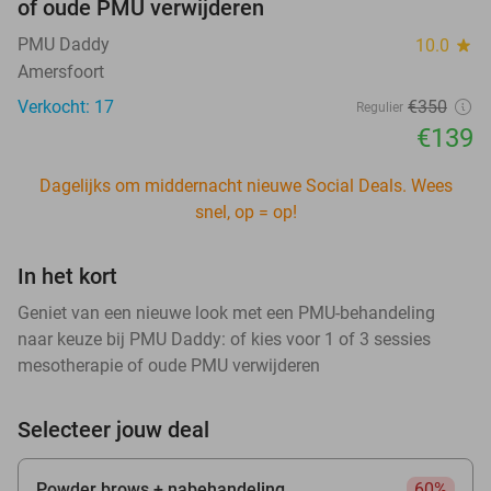
of oude PMU verwijderen
PMU Daddy
10.0
star
Amersfoort
Verkocht: 17
€350
Regulier
€139
Dagelijks om middernacht nieuwe Social Deals. Wees
snel, op = op!
In het kort
Geniet van een nieuwe look met een PMU-behandeling
naar keuze bij PMU Daddy: of kies voor 1 of 3 sessies
mesotherapie of oude PMU verwijderen
Selecteer jouw deal
Powder brows + nabehandeling
60%