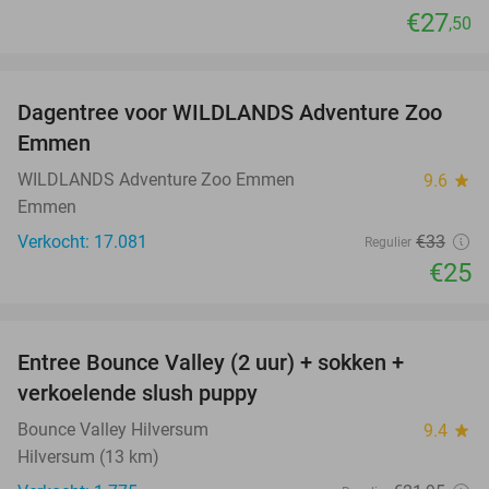
€27
,50
favorite_border
Dagentree voor WILDLANDS Adventure Zoo
24%
Emmen
WILDLANDS Adventure Zoo Emmen
9.6
star
Emmen
Verkocht: 17.081
€33
Regulier
€25
favorite_border
Entree Bounce Valley (2 uur) + sokken +
46%
verkoelende slush puppy
Bounce Valley Hilversum
9.4
star
Hilversum (13 km)