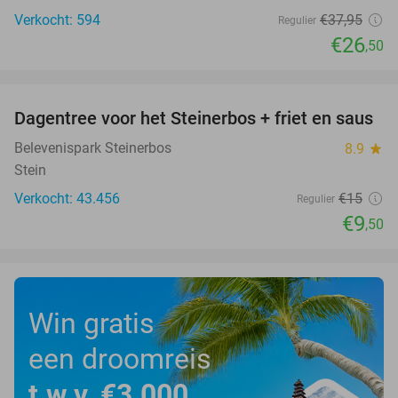
Verkocht: 594
€37
,95
Regulier
€26
,50
favorite_border
Dagentree voor het Steinerbos + friet en saus
37%
Belevenispark Steinerbos
8.9
star
Stein
Verkocht: 43.456
€15
Regulier
€9
,50
Win gratis
een droomreis
t.w.v. €3.000