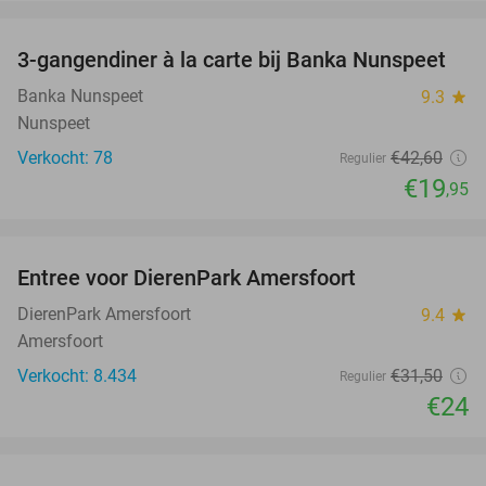
favorite_border
3-gangendiner à la carte bij Banka Nunspeet
53%
NEW
TODAY
Banka Nunspeet
9.3
star
Nunspeet
Verkocht: 78
€42
,60
Regulier
€19
,95
favorite_border
Entree voor DierenPark Amersfoort
24%
DierenPark Amersfoort
9.4
star
Amersfoort
Verkocht: 8.434
€31
,50
Regulier
€24
favorite_border