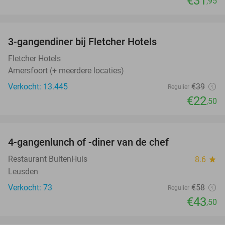
€31
,95
favorite_border
3-gangendiner bij Fletcher Hotels
42%
Fletcher Hotels
Amersfoort (+ meerdere locaties)
Verkocht: 13.445
€39
Regulier
€22
,50
favorite_border
4-gangenlunch of -diner van de chef
25%
Restaurant BuitenHuis
8.6
star
Leusden
Verkocht: 73
€58
Regulier
€43
,50
favorite_border