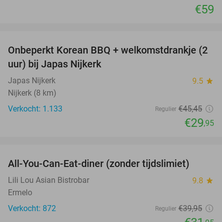
€59
favorite_border
Onbeperkt Korean BBQ + welkomstdrankje (2
34%
uur) bij Japas Nijkerk
Japas Nijkerk
9.5
star
Nijkerk (8 km)
Verkocht: 1.133
€45
,45
Regulier
€29
,95
favorite_border
All-You-Can-Eat-diner (zonder tijdslimiet)
20%
Lili Lou Asian Bistrobar
9.8
star
Ermelo
Verkocht: 872
€39
,95
Regulier