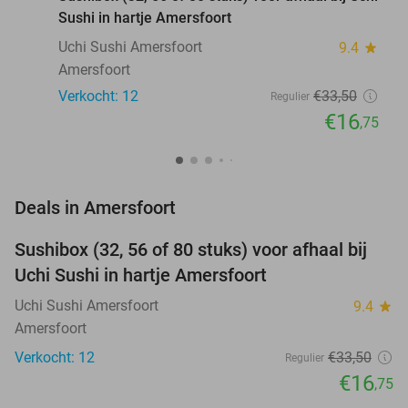
Sushi in hartje Amersfoort
Uchi Sushi Amersfoort
9.4
star
Amersfoort
Verkocht: 12
€33
,50
Regulier
€16
,75
favorite_border
Deals in Amersfoort
Sushibox (32, 56 of 80 stuks) voor afhaal bij
50%
NEW
Uchi Sushi in hartje Amersfoort
TODAY
Uchi Sushi Amersfoort
9.4
star
Amersfoort
Verkocht: 12
€33
,50
Regulier
€16
,75