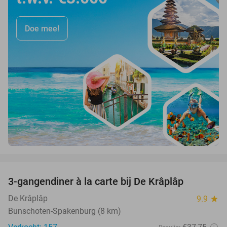
Doe mee!
favorite_border
3-gangendiner à la carte bij De Krâplâp
23%
De Krâplâp
9.9
star
Bunschoten-Spakenburg (8 km)