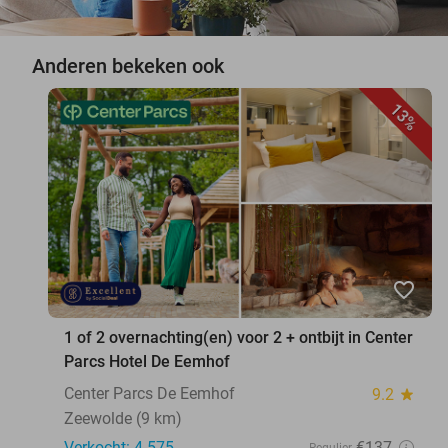
Anderen bekeken ook
13%
favorite_border
1 of 2 overnachting(en) voor 2 + ontbijt in Center
Parcs Hotel De Eemhof
Center Parcs De Eemhof
9.2
star
Zeewolde (9 km)
Verkocht: 4.575
€137
Regulier