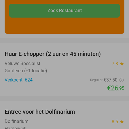
Zoek Restaurant
favorite_border
Huur E-chopper (2 uur en 45 minuten)
28%
Veluwe Specialist
7.8
star
Garderen (+1 locatie)
Verkocht: 624
€37
,50
Regulier
€26
,95
favorite_border
Entree voor het Dolfinarium
36%
Dolfinarium
8.5
star
Harderwijk