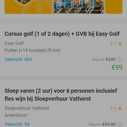
favorite_border
Cursus golf (1 of 2 dagen) + GVB bij Easy Golf
60%
Easy Golf
8.1
star
Putten (+14 locaties) (9 km)
Verkocht: 683
€249
Regulier
€99
favorite_border
Sloep varen (2 uur) voor 6 personen inclusief
41%
fles wijn bij Sloepverhuur Vathorst
Sloepverhuur Vathorst
9.9
star
Amersfoort
Verkocht: 94
€99
,50
Regulier