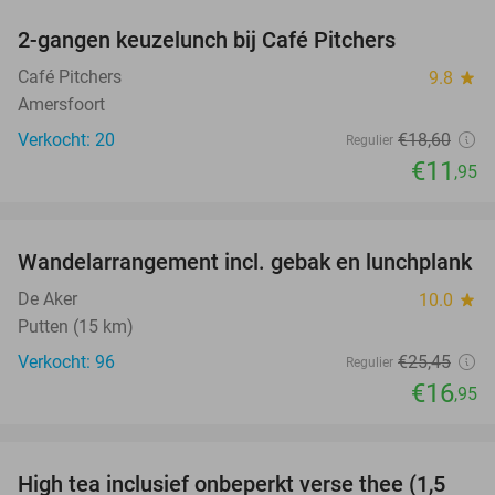
2-gangen keuzelunch bij Café Pitchers
36%
Café Pitchers
9.8
star
Amersfoort
Verkocht: 20
€18
,60
Regulier
€11
,95
favorite_border
Wandelarrangement incl. gebak en lunchplank
33%
De Aker
10.0
star
Putten (15 km)
Verkocht: 96
€25
,45
Regulier
€16
,95
favorite_border
High tea inclusief onbeperkt verse thee (1,5
41%