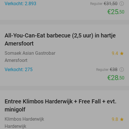
Verkocht: 2.893
€31
,50
Regulier
€25
,50
favorite_border
All-You-Can-Eat barbecue (2,5 uur) in hartje
25%
Amersfoort
Somaek Asian Gastrobar
9.4
star
Amersfoort
Verkocht: 275
€38
Regulier
€28
,50
favorite_border
Entree Klimbos Harderwijk + Free Fall + evt.
30%
minigolf
Klimbos Harderwijk
9.8
star
Harderwijk