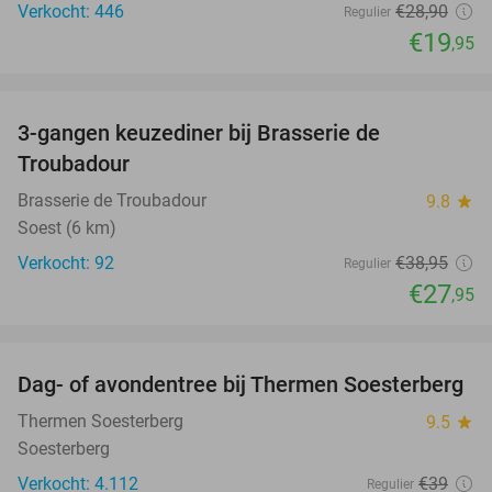
Verkocht: 446
€28
,90
Regulier
€19
,95
favorite_border
3-gangen keuzediner bij Brasserie de
28%
Troubadour
Brasserie de Troubadour
9.8
star
Soest (6 km)
Verkocht: 92
€38
,95
Regulier
€27
,95
favorite_border
Dag- of avondentree bij Thermen Soesterberg
29%
Thermen Soesterberg
9.5
star
Soesterberg
Verkocht: 4.112
€39
Regulier