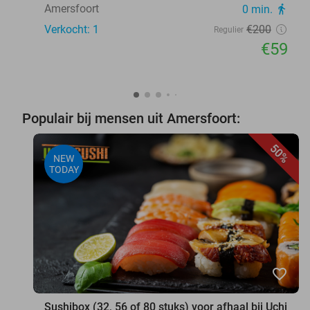
Amersfoort
0 min.
directions_walk
Verkocht: 1
€200
Regulier
€59
Populair bij mensen uit Amersfoort:
50%
NEW
TODAY
favorite_border
Sushibox (32, 56 of 80 stuks) voor afhaal bij Uchi