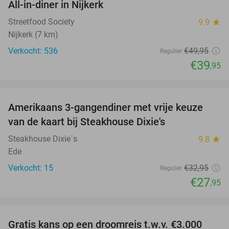
All-in-diner in Nijkerk
20%
Streetfood Society
9.9
star
Nijkerk (7 km)
Verkocht: 536
€49
,95
Regulier
€39
,95
favorite_border
Amerikaans 3-gangendiner met vrije keuze
15%
NEW
van de kaart bij Steakhouse Dixie's
TODAY
Steakhouse Dixie´s
9.8
star
Ede
Verkocht: 15
€32
,95
Regulier
€27
,95
favorite_border
Gratis kans op een droomreis t.w.v. €3.000