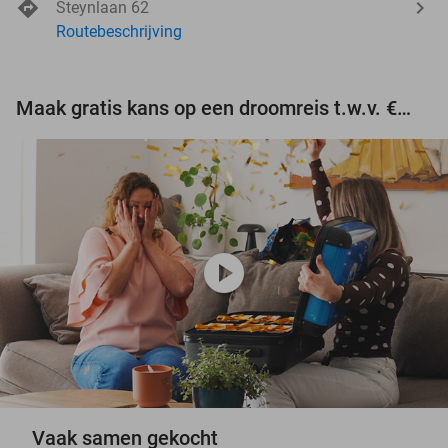
Steynlaan 62
Routebeschrijving
Maak gratis kans op een droomreis t.w.v. €3.000!
play_circle
Vaak samen gekocht