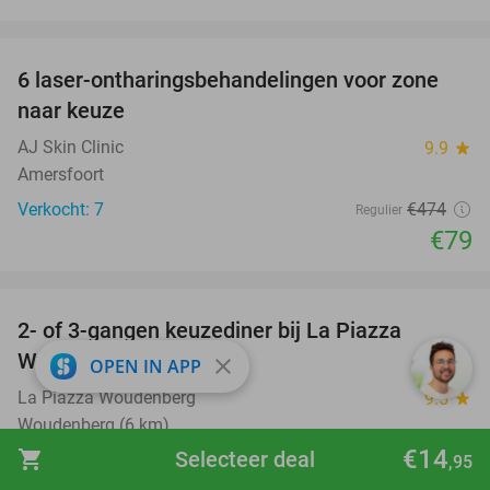
favorite_border
6 laser-ontharingsbehandelingen voor zone
83%
naar keuze
AJ Skin Clinic
9.9
star
Amersfoort
Verkocht: 7
€474
Regulier
€79
favorite_border
2- of 3-gangen keuzediner bij La Piazza
31%
Woudenberg
close
OPEN IN APP
La Piazza Woudenberg
9.5
star
Woudenberg (6 km)
€14
shopping_cart
Selecteer deal
Verkocht: 443
€28
,90
,95
Regulier