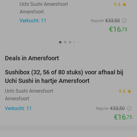
Uchi Sushi Amersfoort
9.4
star
Amersfoort
Verkocht: 11
€33
,50
Regulier
€16
,75
favorite_border
Deals in Amersfoort
Sushibox (32, 56 of 80 stuks) voor afhaal bij
50%
NEW
Uchi Sushi in hartje Amersfoort
TODAY
Uchi Sushi Amersfoort
9.4
star
Amersfoort
Verkocht: 11
€33
,50
Regulier
€16
,75
favorite_border