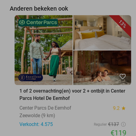
Anderen bekeken ook
13%
favorite_border
1 of 2 overnachting(en) voor 2 + ontbijt in Center
Parcs Hotel De Eemhof
Center Parcs De Eemhof
9.2
star
Zeewolde (9 km)
Verkocht: 4.575
€137
Regulier
€119