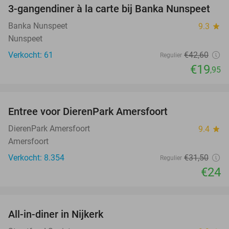
3-gangendiner à la carte bij Banka Nunspeet
53%
NEW
TODAY
Banka Nunspeet
9.3
star
Nunspeet
Verkocht: 61
€42
,60
Regulier
€19
,95
favorite_border
Entree voor DierenPark Amersfoort
24%
DierenPark Amersfoort
9.4
star
Amersfoort
Verkocht: 8.354
€31
,50
Regulier
€24
favorite_border
All-in-diner in Nijkerk
20%