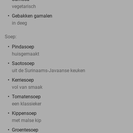
vegetarisch
Gebakken garnalen
in deeg
Soep:
Pindasoep
huisgemaakt
Saotosoep
uit de Surinaams-Javaanse keuken
Kerriesoep
vol van smaak
Tomatensoep
een klassieker
Kippensoep
met malse kip
Groentesoep