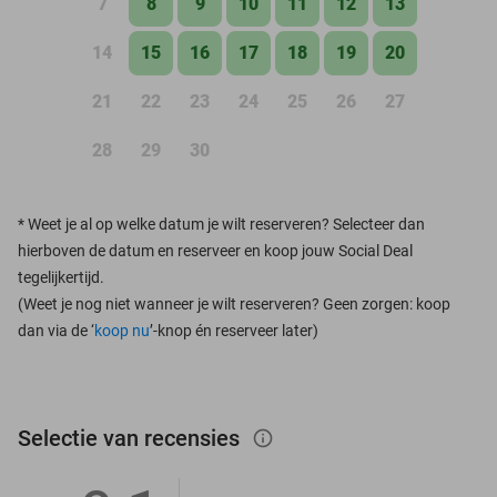
7
8
9
10
11
12
13
14
15
16
17
18
19
20
21
22
23
24
25
26
27
28
29
30
*
Weet je al op welke datum je wilt reserveren? Selecteer dan
hierboven de datum en reserveer en koop jouw Social Deal
tegelijkertijd.
(Weet je nog niet wanneer je wilt reserveren? Geen zorgen: koop
dan via de ‘
koop nu
’-knop én reserveer later)
Selectie van recensies
info_outlined