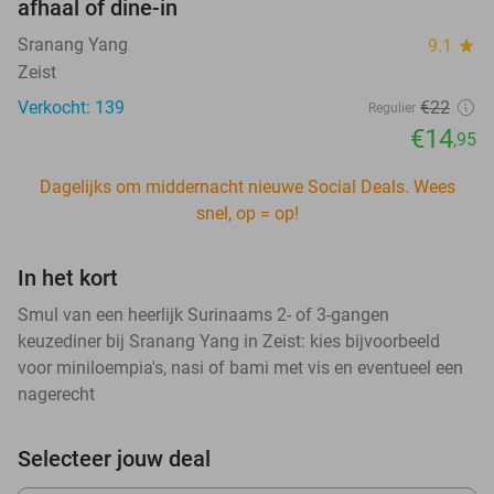
afhaal of dine-in
Sranang Yang
9.1
star
Zeist
Verkocht: 139
€22
Regulier
€14
,95
Dagelijks om middernacht nieuwe Social Deals. Wees
snel, op = op!
In het kort
Smul van een heerlijk Surinaams 2- of 3-gangen
keuzediner bij Sranang Yang in Zeist: kies bijvoorbeeld
voor miniloempia's, nasi of bami met vis en eventueel een
nagerecht
Selecteer jouw deal