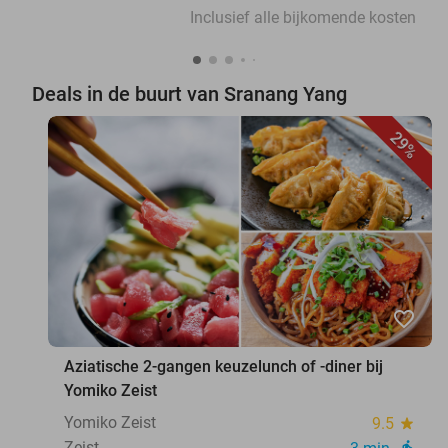
Inclusief alle bijkomende kosten
Deals in de buurt van Sranang Yang
29%
favorite_border
Aziatische 2-gangen keuzelunch of -diner bij
Yomiko Zeist
Yomiko Zeist
9.5
star
Zeist
directions_walk