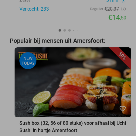
3 min.
Verkocht: 233
€20
,37
Regulier
€14
,50
Populair bij mensen uit Amersfoort:
50%
NEW
TODAY
favorite_border
Sushibox (32, 56 of 80 stuks) voor afhaal bij Uchi
Sushi in hartje Amersfoort