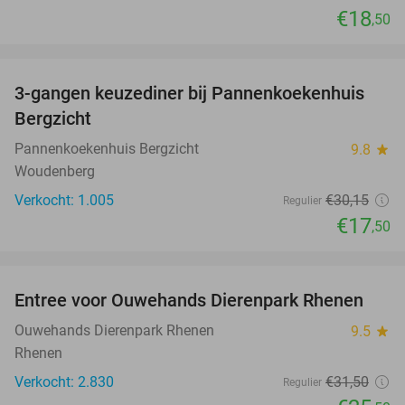
€18
,50
favorite_border
3-gangen keuzediner bij Pannenkoekenhuis
42%
Bergzicht
Pannenkoekenhuis Bergzicht
9.8
star
Woudenberg
Verkocht: 1.005
€30
,15
Regulier
€17
,50
favorite_border
Entree voor Ouwehands Dierenpark Rhenen
19%
Ouwehands Dierenpark Rhenen
9.5
star
Rhenen
Verkocht: 2.830
€31
,50
Regulier