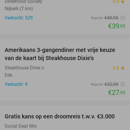
Streetfood Society
9.9
star
Nijkerk (7 km)
Verkocht: 529
€49
,95
Regulier
€39
,95
favorite_border
Amerikaans 3-gangendiner met vrije keuze
15%
NEW
van de kaart bij Steakhouse Dixie's
TODAY
Steakhouse Dixie´s
9.8
star
Ede
Verkocht: 9
€32
,95
Regulier
€27
,95
favorite_border
Gratis kans op een droomreis t.w.v. €3.000
Social Deal Win