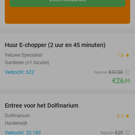
favorite_border
Huur E-chopper (2 uur en 45 minuten)
28%
Veluwe Specialist
7.8
star
Garderen (+1 locatie)
Verkocht: 622
€37
,50
Regulier
€26
,95
favorite_border
Entree voor het Dolfinarium
36%
Dolfinarium
8.5
star
Harderwijk
Verkocht: 20.180
€29
Regulier