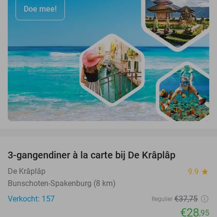
Doe mee!
favorite_border
3-gangendiner à la carte bij De Krâplâp
23%
De Krâplâp
9.9
star
Bunschoten-Spakenburg (8 km)
Verkocht: 157
€37
,75
Regulier
€28
,95