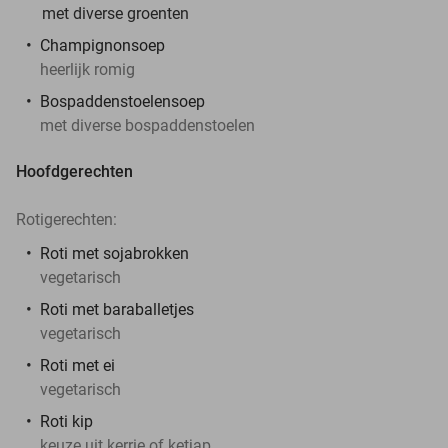
met diverse groenten
Champignonsoep
heerlijk romig
Bospaddenstoelensoep
met diverse bospaddenstoelen
Hoofdgerechten
Rotigerechten:
Roti
met sojabrokken
vegetarisch
Roti met baraballetjes
vegetarisch
Roti met ei
vegetarisch
Roti kip
keuze uit kerrie of ketjap