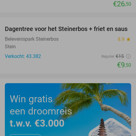
€26
,50
favorite_border
Dagentree voor het Steinerbos + friet en saus
37%
Belevenispark Steinerbos
8.9
star
Stein
Verkocht: 43.382
€15
Regulier
€9
,50
Win gratis
een droomreis
t.w.v. €3.000