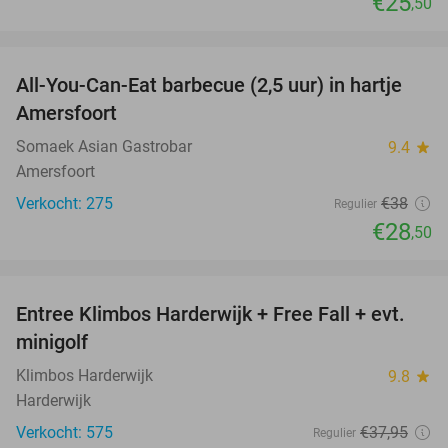
€25
,50
favorite_border
All-You-Can-Eat barbecue (2,5 uur) in hartje
25%
Amersfoort
Somaek Asian Gastrobar
9.4
star
Amersfoort
Verkocht: 275
€38
Regulier
€28
,50
favorite_border
Entree Klimbos Harderwijk + Free Fall + evt.
30%
minigolf
Klimbos Harderwijk
9.8
star
Harderwijk
Verkocht: 575
€37
,95
Regulier