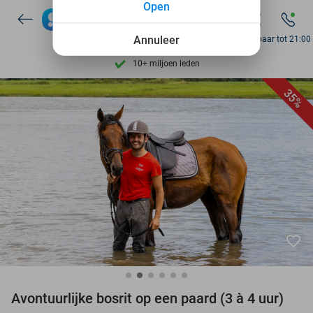
Open
Ontdek 15.000+ deals
7 dagen per week beschikbaar
Annuleer
Bereikbaar tot 21:00
10+ miljoen leden
9,4
op basis van
206.298 reviews
35%
Ontdek 15.000+ deals
7 dagen per week beschikbaar
10+ miljoen leden
favorite_border
Avontuurlijke bosrit op een paard (3 à 4 uur)