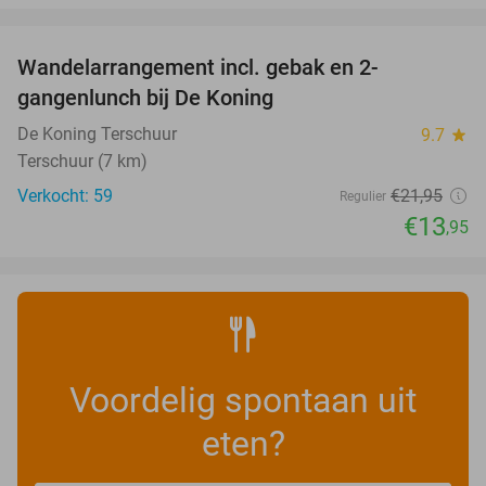
favorite_border
Wandelarrangement incl. gebak en 2-
36%
gangenlunch bij De Koning
De Koning Terschuur
9.7
star
Terschuur (7 km)
Verkocht: 59
€21
,95
Regulier
€13
,95
Voordelig spontaan uit
eten?