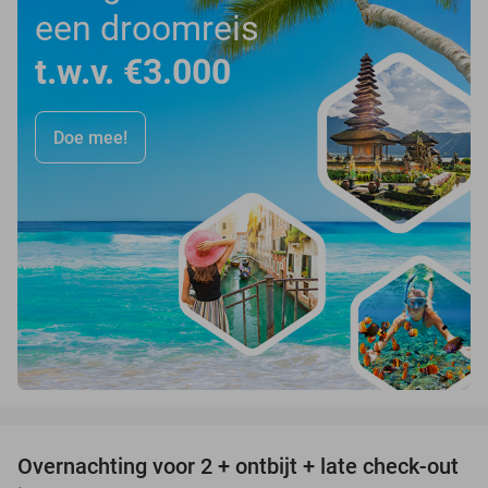
een droomreis
t.w.v. €3.000
Doe mee!
favorite_border
Overnachting voor 2 + ontbijt + late check-out
39%