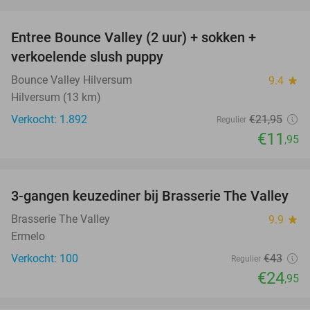
favorite_border
Entree Bounce Valley (2 uur) + sokken +
46%
verkoelende slush puppy
Bounce Valley Hilversum
9.4
star
Hilversum (13 km)
Verkocht: 1.892
€21
,95
Regulier
€11
,95
favorite_border
3-gangen keuzediner bij Brasserie The Valley
42%
Brasserie The Valley
9.9
star
Ermelo
Verkocht: 100
€43
Regulier
€24
,95
favorite_border