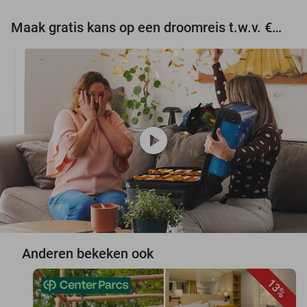
Maak gratis kans op een droomreis t.w.v. €3.000!
play_circle
Anderen bekeken ook
13%