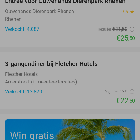
Entree voor Ouwehands Dierenpark Rhenen
19%
Ouwehands Dierenpark Rhenen
9.5
star
Rhenen
Verkocht: 4.087
€31
,50
Regulier
€25
,50
favorite_border
3-gangendiner bij Fletcher Hotels
42%
Fletcher Hotels
Amersfoort (+ meerdere locaties)
Verkocht: 13.879
€39
Regulier
€22
,50
Win gratis