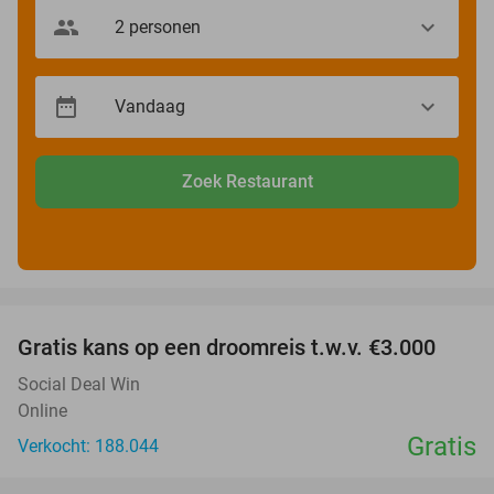
Zoek Restaurant
favorite_border
Gratis kans op een droomreis t.w.v. €3.000
Social Deal Win
Online
Gratis
Verkocht: 188.044
favorite_border