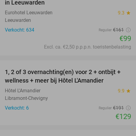
in Leeuwarden
Eurohotel Leeuwarden
9.3
star
Leeuwarden
Verkocht: 634
€161
Regulier
€99
Excl. ca. €2,50 p.p.p.n. toeristenbelasting
favorite_border
1, 2 of 3 overnachting(en) voor 2 + ontbijt +
32%
NEW
wellness + meer bij Hôtel L'Amandier
TODAY
Hôtel L'Amandier
9.9
star
Libramont-Chevigny
Verkocht: 6
€191
Regulier
€129
favorite_border