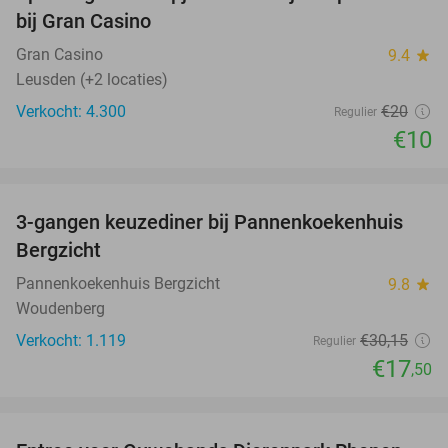
50%
bij Gran Casino
Gran Casino
9.4
star
Leusden (+2 locaties)
Verkocht: 4.300
€20
Regulier
€10
favorite_border
3-gangen keuzediner bij Pannenkoekenhuis
42%
Bergzicht
Pannenkoekenhuis Bergzicht
9.8
star
Woudenberg
Verkocht: 1.119
€30
,15
Regulier
€17
,50
favorite_border