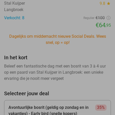
Stal Kuijper
9.8
star
Langbroek
Verkocht: 8
€100
Regulier
€64
,95
Dagelijks om middernacht nieuwe Social Deals. Wees
snel, op = op!
In het kort
Beleef een fantastische dag met een bosrit van 3 à 4 uur
op een paard van Stal Kuijper in Langbroek: een unieke
ervaring die je nooit meer vergeet
Selecteer jouw deal
Avontuurlijke bosrit (geldig op zondag en in
35%
vakanties) - Early bird (snelle kopers)