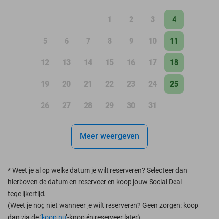
1
2
3
4
5
6
7
8
9
10
11
12
13
14
15
16
17
18
19
20
21
22
23
24
25
26
27
28
29
30
31
Meer weergeven
*
Weet je al op welke datum je wilt reserveren? Selecteer dan
hierboven de datum en reserveer en koop jouw Social Deal
tegelijkertijd.
(Weet je nog niet wanneer je wilt reserveren? Geen zorgen: koop
dan via de ‘
koop nu
’-knop én reserveer later)