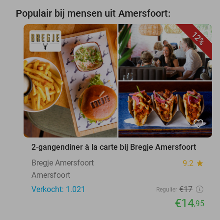
Populair bij mensen uit Amersfoort:
12%
favorite_border
2-gangendiner à la carte bij Bregje Amersfoort
Bregje Amersfoort
9.2
star
Amersfoort
Verkocht: 1.021
€17
Regulier
€14
,95