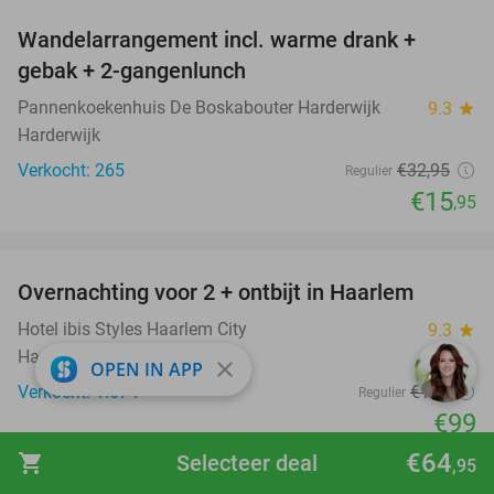
Wandelarrangement incl. warme drank +
52%
gebak + 2-gangenlunch
Pannenkoekenhuis De Boskabouter Harderwijk
9.3
star
Harderwijk
Verkocht: 265
€32
,95
Regulier
€15
,95
favorite_border
Overnachting voor 2 + ontbijt in Haarlem
20%
Hotel ibis Styles Haarlem City
9.3
star
Haarlem
close
OPEN IN APP
Verkocht: 1.674
€124
Regulier
€99
Excl. ca. €6 p.p.p.n. toeristenbelasting
€64
shopping_cart
Selecteer deal
,95
favorite_border