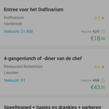
Entree voor het Dolfinarium
36%
Dolfinarium
8.5
star
Harderwijk
Verkocht: 21.408
€29
Regulier
€18
,50
favorite_border
4-gangenlunch of -diner van de chef
25%
Restaurant BuitenHuis
8.6
star
Leusden
Verkocht: 81
€58
Regulier
€43
,50
favorite_border
Speeltegoed + hapjes en drankjes + parkeren