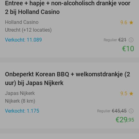
Entree + hapje + non-alcoholisch drankje voor
52%
2 bij Holland Casino
Holland Casino
9.6
star
Utrecht (+12 locaties)
Verkocht: 11.089
€21
Regulier
€10
favorite_border
Onbeperkt Korean BBQ + welkomstdrankje (2
34%
uur) bij Japas Nijkerk
Japas Nijkerk
9.5
star
Nijkerk (8 km)
Verkocht: 1.175
€45
,45
Regulier
€29
,95
favorite_border