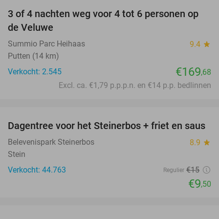
3 of 4 nachten weg voor 4 tot 6 personen op
de Veluwe
Summio Parc Heihaas
9.4
star
Putten (14 km)
€169
Verkocht: 2.545
,68
Excl. ca. €1,79 p.p.p.n. en €14 p.p. bedlinnen
favorite_border
Dagentree voor het Steinerbos + friet en saus
37%
Belevenispark Steinerbos
8.9
star
Stein
Verkocht: 44.763
€15
Regulier
€9
,50
favorite_border