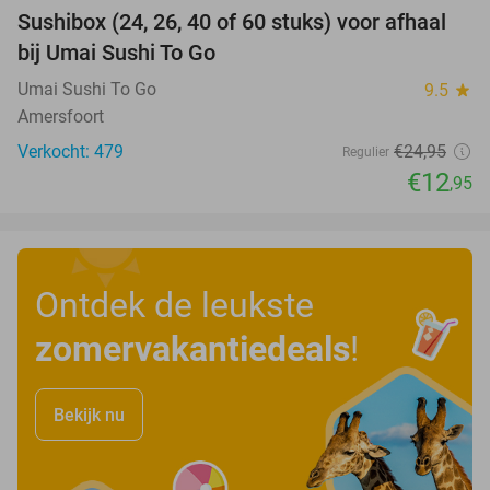
Sushibox (24, 26, 40 of 60 stuks) voor afhaal
48%
bij Umai Sushi To Go
Umai Sushi To Go
9.5
star
Amersfoort
Verkocht: 479
€24
,95
Regulier
€12
,95
Ontdek de leukste
zomervakantiedeals
!
Bekijk nu