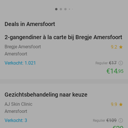
favorite_border
Deals in Amersfoort
2-gangendiner à la carte bij Bregje Amersfoort
12%
Bregje Amersfoort
9.2
star
Amersfoort
Verkocht: 1.021
€17
Regulier
€14
,95
favorite_border
Gezichtsbehandeling naar keuze
73%
NEW
TODAY
AJ Skin Clinic
9.9
star
Amersfoort
Verkocht: 3
€109
Regulier