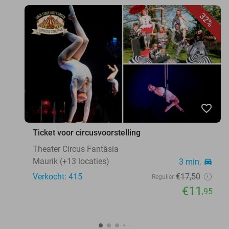
32%
favorite_border
Ticket voor circusvoorstelling
Theater Circus Fantâsia
Maurik (+13 locaties)
3 min.
directions_car
Verkocht: 415
€17
,50
Regulier
€11
,95