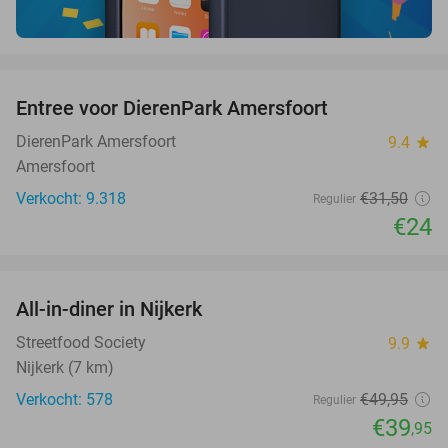
favorite_border
Entree voor DierenPark Amersfoort
24%
DierenPark Amersfoort
9.4
star
Amersfoort
Verkocht: 9.318
€31
,50
Regulier
€24
favorite_border
All-in-diner in Nijkerk
20%
Streetfood Society
9.9
star
Nijkerk (7 km)
Verkocht: 578
€49
,95
Regulier
€39
,95