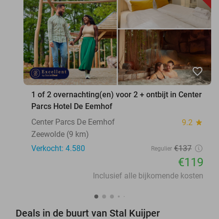
favorite_border
1 of 2 overnachting(en) voor 2 + ontbijt in Center
Parcs Hotel De Eemhof
Center Parcs De Eemhof
9.2
star
Zeewolde (9 km)
Verkocht: 4.580
€137
Regulier
€119
Inclusief alle bijkomende kosten
Deals in de buurt van Stal Kuijper