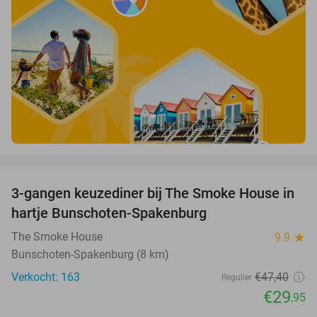
favorite_border
3-gangen keuzediner bij The Smoke House in
37%
hartje Bunschoten-Spakenburg
The Smoke House
9.9
star
Bunschoten-Spakenburg (8 km)
Verkocht: 163
€47
,40
Regulier
€29
,95