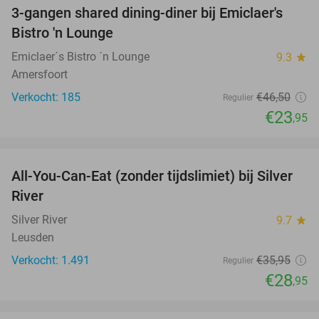
3-gangen shared dining-diner bij Emiclaer's
48%
Bistro 'n Lounge
Emiclaer´s Bistro ´n Lounge
9.3
star
Amersfoort
Verkocht: 185
€46
,50
Regulier
€23
,95
favorite_border
All-You-Can-Eat (zonder tijdslimiet) bij Silver
19%
River
Silver River
9.7
star
Leusden
Verkocht: 1.491
€35
,95
Regulier
€28
,95
favorite_border