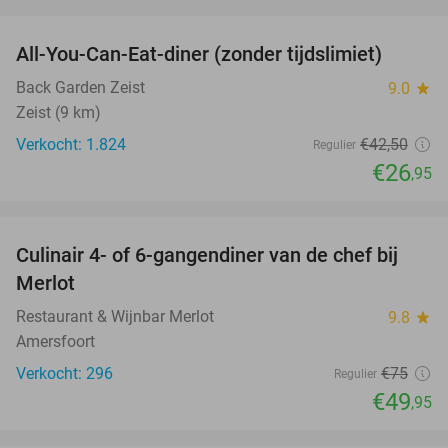
favorite_border
All-You-Can-Eat-diner (zonder tijdslimiet)
37%
Back Garden Zeist
9.0
star
Zeist (9 km)
Verkocht: 1.824
€42
,50
Regulier
€26
,95
favorite_border
Culinair 4- of 6-gangendiner van de chef bij
33%
Merlot
Restaurant & Wijnbar Merlot
9.8
star
Amersfoort
Verkocht: 296
€75
Regulier
€49
,95
favorite_border