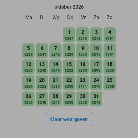
oktober 2026
Ma
Di
Wo
Do
Vr
Za
Zo
1
2
3
4
€247
€315
€272
€191
5
6
7
8
9
10
11
€226
€241
€242
€229
€253
€275
€191
12
13
14
15
16
17
18
€226
€240
€240
€232
€283
€395
€235
19
20
21
22
23
24
25
€226
€226
€313
€338
€411
€370
€208
26
27
28
29
30
31
€226
€240
€247
€245
€253
€272
Meer weergeven