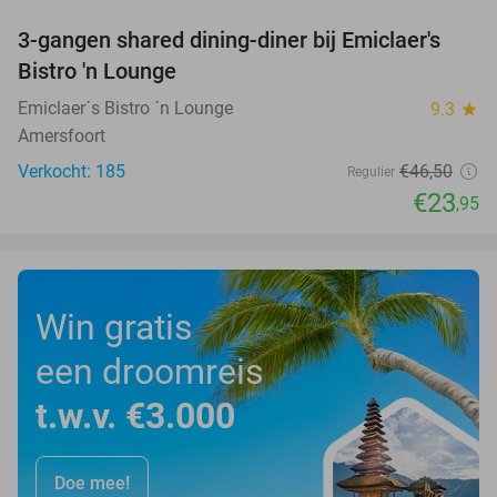
3-gangen shared dining-diner bij Emiclaer's
48%
Bistro 'n Lounge
Emiclaer´s Bistro ´n Lounge
9.3
star
Amersfoort
Verkocht: 185
€46
,50
Regulier
€23
,95
Win gratis
een droomreis
t.w.v. €3.000
Doe mee!