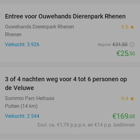
favorite_border
Entree voor Ouwehands Dierenpark Rhenen
19%
Ouwehands Dierenpark Rhenen
9.5
star
Rhenen
Verkocht: 3.926
€31
,50
Regulier
€25
,50
favorite_border
3 of 4 nachten weg voor 4 tot 6 personen op
de Veluwe
Summio Parc Heihaas
9.4
star
Putten (14 km)
€169
Verkocht: 2.544
,68
Excl. ca. €1,79 p.p.p.n. en €14 p.p. bedlinnen
favorite_border