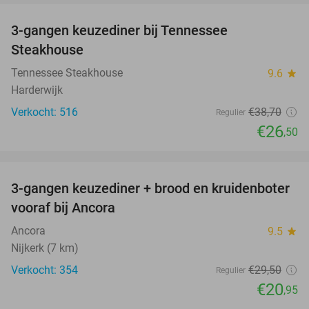
3-gangen keuzediner bij Tennessee
32%
Steakhouse
Tennessee Steakhouse
9.6
star
Harderwijk
Verkocht: 516
€38
,70
Regulier
€26
,50
favorite_border
3-gangen keuzediner + brood en kruidenboter
29%
vooraf bij Ancora
Ancora
9.5
star
Nijkerk (7 km)
Verkocht: 354
€29
,50
Regulier
€20
,95