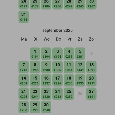
24
25
26
27
28
29
30
€177
€177
€186
€206
€247
€245
€167
31
€176
september 2026
Ma
Di
Wo
Do
Vr
Za
Zo
1
2
3
4
5
6
€194
€194
€194
€258
€281
7
8
9
10
11
12
13
€218
€246
€280
€355
€454
€439
€391
14
15
16
17
18
19
20
€254
€226
€237
€226
€255
€335
€191
21
22
23
24
25
27
26
€226
€244
€230
€262
€259
€191
28
29
30
€233
€228
€240