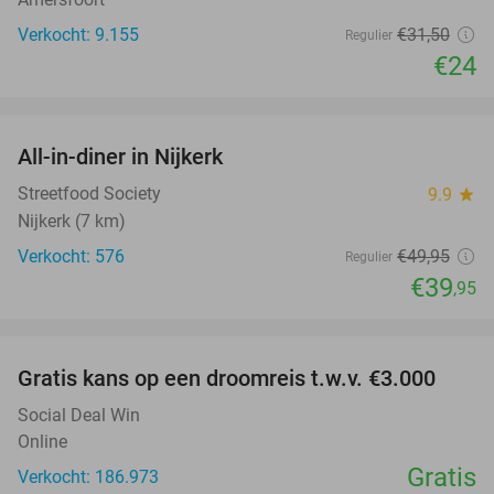
Verkocht: 9.155
€31
,50
Regulier
€24
favorite_border
All-in-diner in Nijkerk
20%
Streetfood Society
9.9
star
Nijkerk (7 km)
Verkocht: 576
€49
,95
Regulier
€39
,95
favorite_border
Gratis kans op een droomreis t.w.v. €3.000
Social Deal Win
Online
Gratis
Verkocht: 186.973