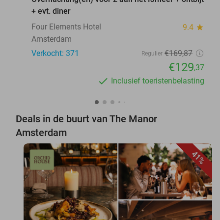
+ evt. diner
Four Elements Hotel
9.4
star
Amsterdam
Verkocht: 371
€169
,87
Regulier
€129
,37
Inclusief toeristenbelasting
Deals in de buurt van The Manor
Amsterdam
41%