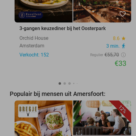
favorite_border
3-gangen keuzediner bij het Oosterpark
Orchid House
8.6
star
Amsterdam
3 min.
directions_walk
Verkocht: 152
€55
,70
Regulier
€33
Populair bij mensen uit Amersfoort:
12%