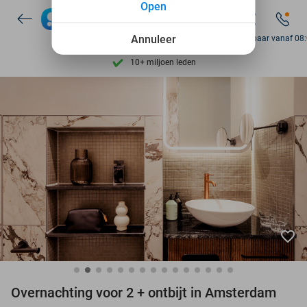
Open
7 dagen per week beschikbaar
Annuleer
Bereikbaar vanaf 08
10+ miljoen leden
9,4
op basis van
206.249 reviews
Ontdek 15.000+ deals
7 dagen per week beschikbaar
10+ miljoen leden
favorite_border
Overnachting voor 2 + ontbijt in Amsterdam