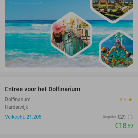
favorite_border
Entree voor het Dolfinarium
36%
Dolfinarium
8.5
star
Harderwijk
Verkocht: 21.208
€29
Regulier
€18
,50
favorite_border