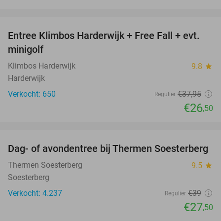
favorite_border
Entree Klimbos Harderwijk + Free Fall + evt.
30%
minigolf
Klimbos Harderwijk
9.8
star
Harderwijk
Verkocht: 650
€37
,95
Regulier
€26
,50
favorite_border
Dag- of avondentree bij Thermen Soesterberg
29%
Thermen Soesterberg
9.5
star
Soesterberg
Verkocht: 4.237
€39
Regulier
€27
,50