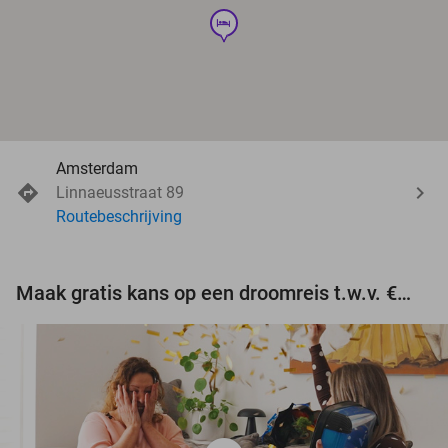
hotel
Amsterdam
Linnaeusstraat 89
Routebeschrijving
Maak gratis kans op een droomreis t.w.v. €3.000!