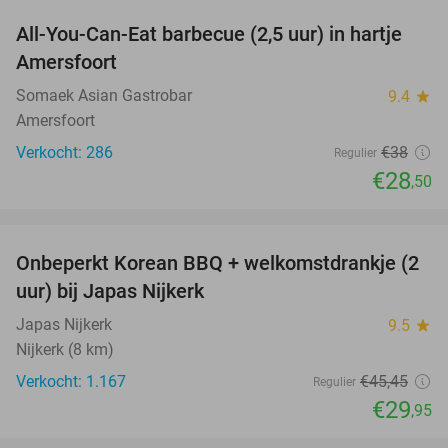
All-You-Can-Eat barbecue (2,5 uur) in hartje
25%
Amersfoort
Somaek Asian Gastrobar
9.4
star
Amersfoort
Verkocht: 286
€38
Regulier
€28
,50
favorite_border
Onbeperkt Korean BBQ + welkomstdrankje (2
34%
uur) bij Japas Nijkerk
Japas Nijkerk
9.5
star
Nijkerk (8 km)
Verkocht: 1.167
€45
,45
Regulier
€29
,95
favorite_border