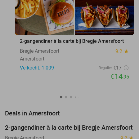
favorite_border
2-gangendiner à la carte bij Bregje Amersfoort
Bregje Amersfoort
9.2
star
Amersfoort
Verkocht: 1.009
€17
Regulier
€14
,95
favorite_border
Deals in Amersfoort
2-gangendiner à la carte bij Bregje Amersfoort
12%
Bregje Amersfoort
9.2
star