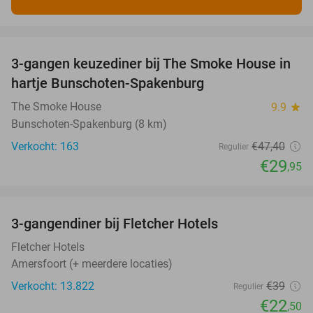
favorite_border
3-gangen keuzediner bij The Smoke House in
37%
hartje Bunschoten-Spakenburg
The Smoke House
9.9
star
Bunschoten-Spakenburg (8 km)
Verkocht: 163
€47
,40
Regulier
€29
,95
favorite_border
3-gangendiner bij Fletcher Hotels
42%
Fletcher Hotels
Amersfoort (+ meerdere locaties)
Verkocht: 13.822
€39
Regulier
€22
,50