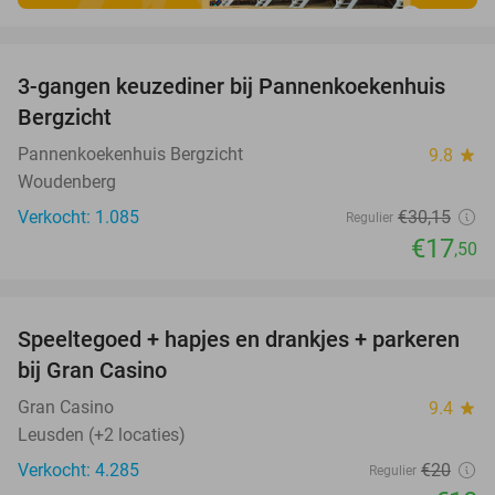
favorite_border
3-gangen keuzediner bij Pannenkoekenhuis
42%
Bergzicht
Pannenkoekenhuis Bergzicht
9.8
star
Woudenberg
Verkocht: 1.085
€30
,15
Regulier
€17
,50
favorite_border
Speeltegoed + hapjes en drankjes + parkeren
50%
bij Gran Casino
Gran Casino
9.4
star
Leusden (+2 locaties)
Verkocht: 4.285
€20
Regulier