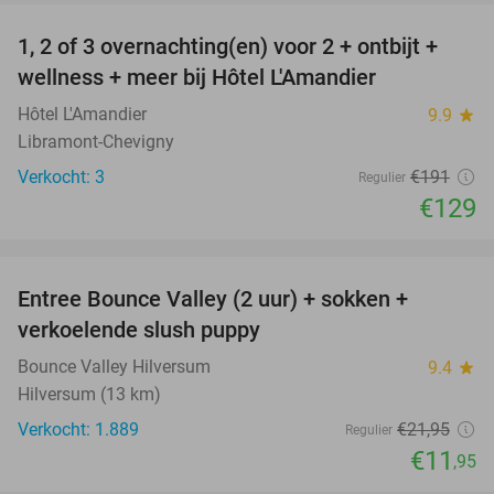
1, 2 of 3 overnachting(en) voor 2 + ontbijt +
32%
NEW
wellness + meer bij Hôtel L'Amandier
TODAY
Hôtel L'Amandier
9.9
star
Libramont-Chevigny
Verkocht: 3
€191
Regulier
€129
favorite_border
Entree Bounce Valley (2 uur) + sokken +
46%
verkoelende slush puppy
Bounce Valley Hilversum
9.4
star
Hilversum (13 km)
Verkocht: 1.889
€21
,95
Regulier
€11
,95