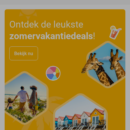
Ontdek de leukste
zomervakantiedeals
!
Bekijk nu