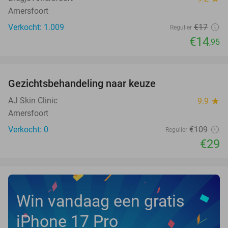
Amersfoort
Verkocht: 1.009
€17
Regulier
€14
,95
favorite_border
Gezichtsbehandeling naar keuze
73%
NEW
TODAY
AJ Skin Clinic
9.9
star
Amersfoort
Verkocht: 0
€109
Regulier
€29
Win vandaag een gratis
iPhone 17 Pro