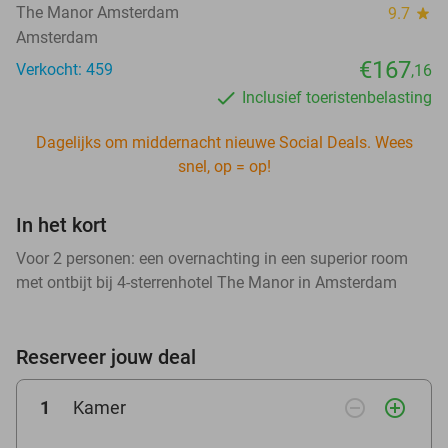
The Manor Amsterdam
9.7
star
Amsterdam
€167
Verkocht: 459
,16
Inclusief toeristenbelasting
Dagelijks om middernacht nieuwe Social Deals. Wees
snel, op = op!
In het kort
Voor 2 personen: een overnachting in een superior room
met ontbijt bij 4-sterrenhotel The Manor in Amsterdam
Reserveer jouw deal
remove_circle_outline
add_circle_outline
1
Kamer