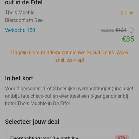
out in de Eifel
Theis-Muehle
8.7
star
Biersdorf am See
Verkocht: 150
€134
Regulier
€85
Dagelijks om middernacht nieuwe Social Deals. Wees
snel, op = op!
In het kort
Voor 2 personen: 1 of 3 heerlijke overnachting(en) inclusief
ontbijt, late check-out en eventueel een 3-gangendiner bij
hotel Theis-Muehle in De Eifel
Selecteer jouw deal
Overnachting voor 2 + ontbijt +
37%