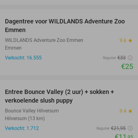
favorite_border
Dagentree voor WILDLANDS Adventure Zoo
24%
Emmen
WILDLANDS Adventure Zoo Emmen
9.6
star
Emmen
Verkocht: 16.555
€33
Regulier
€25
favorite_border
Entree Bounce Valley (2 uur) + sokken +
46%
verkoelende slush puppy
Bounce Valley Hilversum
9.4
star
Hilversum (13 km)
Verkocht: 1.712
€21
,95
Regulier
€11
,95