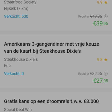
Streetfood Society
9.9
star
Nijkerk (7 km)
Verkocht: 530
€49
,95
Regulier
€39
,95
favorite_border
Amerikaans 3-gangendiner met vrije keuze
15%
NEW
van de kaart bij Steakhouse Dixie's
TODAY
Steakhouse Dixie´s
9.8
star
Ede
Verkocht: 0
€32
,95
Regulier
€27
,95
favorite_border
Gratis kans op een droomreis t.w.v. €3.000
Social Deal Win