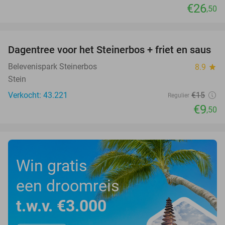
€26
,50
favorite_border
Dagentree voor het Steinerbos + friet en saus
37%
Belevenispark Steinerbos
8.9
star
Stein
Verkocht: 43.221
€15
Regulier
€9
,50
Win gratis
een droomreis
t.w.v. €3.000