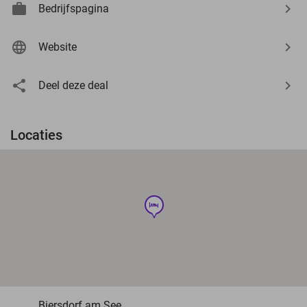
Bedrijfspagina
Website
Deel deze deal
Locaties
hotel
Biersdorf am See