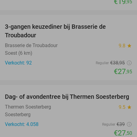
€19
,95
favorite_border
3-gangen keuzediner bij Brasserie de
28%
Troubadour
Brasserie de Troubadour
9.8
star
Soest (6 km)
Verkocht: 92
€38
,95
Regulier
€27
,95
favorite_border
Dag- of avondentree bij Thermen Soesterberg
29%
Thermen Soesterberg
9.5
star
Soesterberg
Verkocht: 4.058
€39
Regulier
€27
,50