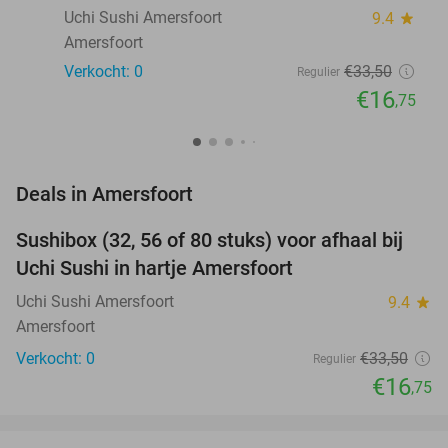
Uchi Sushi Amersfoort
9.4
star
Amersfoort
Verkocht: 0
€33
,50
Regulier
€16
,75
favorite_border
Deals in Amersfoort
Sushibox (32, 56 of 80 stuks) voor afhaal bij
50%
NEW
Uchi Sushi in hartje Amersfoort
TODAY
Uchi Sushi Amersfoort
9.4
star
Amersfoort
Verkocht: 0
€33
,50
Regulier
€16
,75
favorite_border