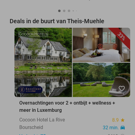
Deals in de buurt van Theis-Muehle
33%
favorite_border
Overnachtingen voor 2 + ontbijt + wellness +
meer in Luxemburg
Cocoon Hotel La Rive
8.9
star
Bourscheid
32 min.
directions_car