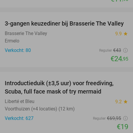
favorite_border
3-gangen keuzediner bij Brasserie The Valley
42%
Brasserie The Valley
9.9
star
Ermelo
Verkocht: 80
€43
Regulier
€24
,95
favorite_border
Introductieduik (±3,5 uur) voor freediving,
73%
Scuba, full face mask of try mermaid
Liberté et Bleu
9.2
star
Voorthuizen (+4 locaties) (12 km)
Verkocht: 627
€69
,95
Regulier
€19