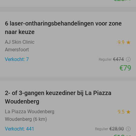
favorite_border
6 laser-ontharingsbehandelingen voor zone
83%
naar keuze
AJ Skin Clinic
9.9
star
Amersfoort
Verkocht: 7
€474
Regulier
€79
favorite_border
2- of 3-gangen keuzediner bij La Piazza
31%
Woudenberg
La Piazza Woudenberg
9.5
star
Woudenberg (6 km)
Verkocht: 441
€28
,90
Regulier