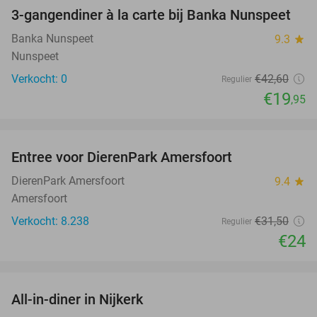
3-gangendiner à la carte bij Banka Nunspeet
53%
NEW
TODAY
Banka Nunspeet
9.3
star
Nunspeet
Verkocht: 0
€42
,60
Regulier
€19
,95
favorite_border
Entree voor DierenPark Amersfoort
24%
DierenPark Amersfoort
9.4
star
Amersfoort
Verkocht: 8.238
€31
,50
Regulier
€24
favorite_border
All-in-diner in Nijkerk
20%