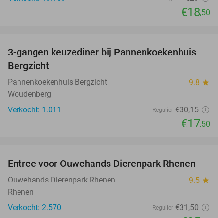
€18
,50
favorite_border
3-gangen keuzediner bij Pannenkoekenhuis
42%
Bergzicht
Pannenkoekenhuis Bergzicht
9.8
star
Woudenberg
Verkocht: 1.011
€30
,15
Regulier
€17
,50
favorite_border
Entree voor Ouwehands Dierenpark Rhenen
19%
Ouwehands Dierenpark Rhenen
9.5
star
Rhenen
Verkocht: 2.570
€31
,50
Regulier