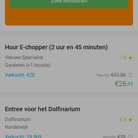
Zoek Restaurant
favorite_border
Huur E-chopper (2 uur en 45 minuten)
28%
Veluwe Specialist
7.8
star
Garderen (+1 locatie)
Verkocht: 620
€37
,50
Regulier
€26
,95
favorite_border
Entree voor het Dolfinarium
36%
Dolfinarium
8.5
star
Harderwijk
Verkocht: 19.969
€29
Regulier