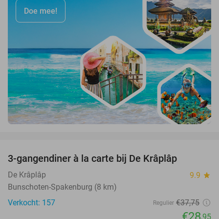
Doe mee!
favorite_border
3-gangendiner à la carte bij De Krâplâp
23%
De Krâplâp
9.9
star
Bunschoten-Spakenburg (8 km)
Verkocht: 157
€37
,75
Regulier
€28
,95