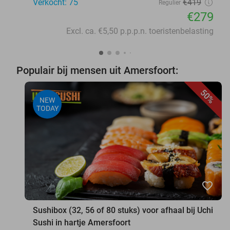
Verkocht: 75
€419
Regulier
€279
Excl. ca. €5,50 p.p.p.n. toeristenbelasting
Populair bij mensen uit Amersfoort:
50%
NEW
TODAY
favorite_border
Sushibox (32, 56 of 80 stuks) voor afhaal bij Uchi
Sushi in hartje Amersfoort