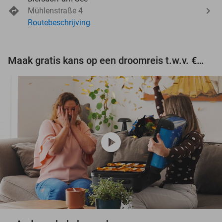
Mühlenstraße 4
Routebeschrijving
Maak gratis kans op een droomreis t.w.v. €3.000!
play_circle