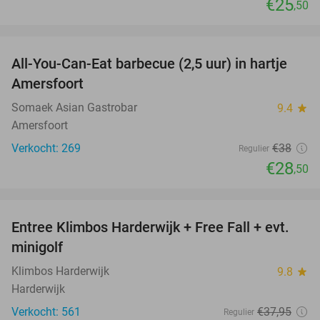
€25
,50
favorite_border
All-You-Can-Eat barbecue (2,5 uur) in hartje
25%
Amersfoort
Somaek Asian Gastrobar
9.4
star
Amersfoort
Verkocht: 269
€38
Regulier
€28
,50
favorite_border
Entree Klimbos Harderwijk + Free Fall + evt.
30%
minigolf
Klimbos Harderwijk
9.8
star
Harderwijk
Verkocht: 561
€37
,95
Regulier