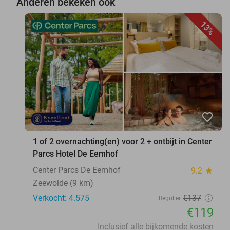
Anderen bekeken ook
13%
favorite_border
1 of 2 overnachting(en) voor 2 + ontbijt in Center
Parcs Hotel De Eemhof
Center Parcs De Eemhof
9.2
star
Zeewolde (9 km)
Verkocht: 4.575
€137
Regulier
€119
Inclusief alle bijkomende kosten