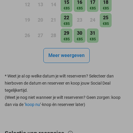
15
16
17
18
12
13
14
€85
€85
€85
€85
22
25
19
20
21
23
24
€85
€85
29
30
31
26
27
28
€85
€85
€85
Meer weergeven
*
Weet je al op welke datum je wilt reserveren? Selecteer dan
hierboven de datum en reserveer en koop jouw Social Deal
tegelijkertijd.
(Weet je nog niet wanneer je wilt reserveren? Geen zorgen: koop
dan via de ‘
koop nu
’-knop én reserveer later)