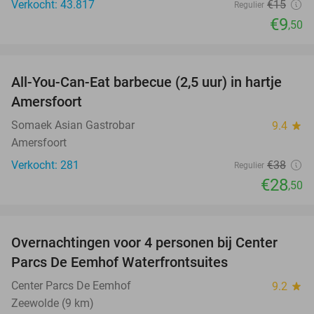
Verkocht: 43.817
€15
Regulier
€9
,50
favorite_border
All-You-Can-Eat barbecue (2,5 uur) in hartje
25%
Amersfoort
Somaek Asian Gastrobar
9.4
star
Amersfoort
Verkocht: 281
€38
Regulier
€28
,50
favorite_border
Overnachtingen voor 4 personen bij Center
Parcs De Eemhof Waterfrontsuites
Center Parcs De Eemhof
9.2
star
Zeewolde (9 km)