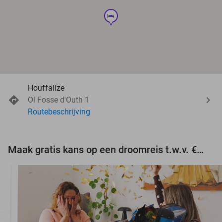
hotel
Houffalize
Ol Fosse d'Outh 1
Routebeschrijving
Maak gratis kans op een droomreis t.w.v. €3.000!