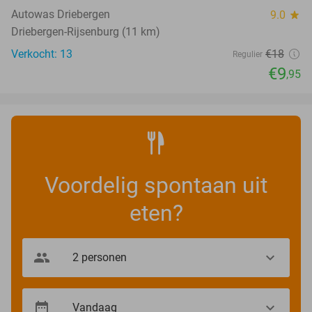
NEW
TODAY
Autowas Driebergen
9.0
star
Driebergen-Rijsenburg (11 km)
Verkocht: 13
€18
Regulier
€9
,95
Voordelig spontaan uit
eten?