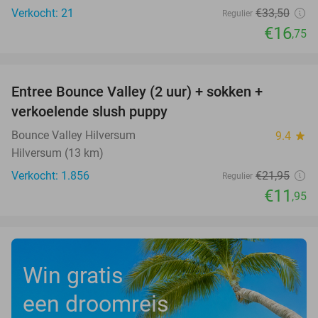
Verkocht: 21
€33
,50
Regulier
€16
,75
favorite_border
Entree Bounce Valley (2 uur) + sokken +
46%
verkoelende slush puppy
Bounce Valley Hilversum
9.4
star
Hilversum (13 km)
Verkocht: 1.856
€21
,95
Regulier
€11
,95
Win gratis
een droomreis