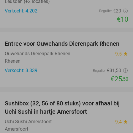
Leusden (+2 locaties)
Verkocht: 4.202
€20
Regulier
€10
favorite_border
Entree voor Ouwehands Dierenpark Rhenen
19%
Ouwehands Dierenpark Rhenen
9.5
star
Rhenen
Verkocht: 3.339
€31
,50
Regulier
€25
,50
favorite_border
Sushibox (32, 56 of 80 stuks) voor afhaal bij
50%
Uchi Sushi in hartje Amersfoort
Uchi Sushi Amersfoort
9.4
star
Amersfoort