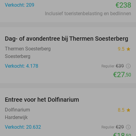
€238
Verkocht: 209
Inclusief toeristenbelasting en bedlinnen
favorite_border
Dag- of avondentree bij Thermen Soesterberg
29%
Thermen Soesterberg
9.5
star
Soesterberg
Verkocht: 4.178
€39
Regulier
€27
,50
favorite_border
Entree voor het Dolfinarium
36%
Dolfinarium
8.5
star
Harderwijk
Verkocht: 20.632
€29
Regulier
€18
,50