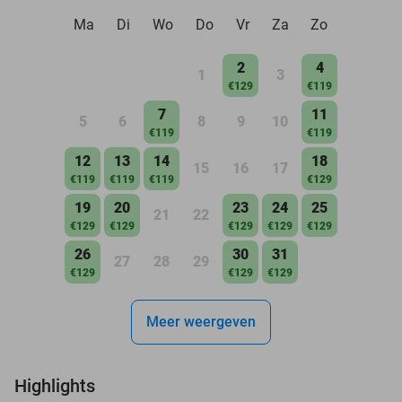
Ma
Di
Wo
Do
Vr
Za
Zo
2
4
1
3
€129
€119
7
11
5
6
8
9
10
€119
€119
12
13
14
18
15
16
17
€119
€119
€119
€129
19
20
23
24
25
21
22
€129
€129
€129
€129
€129
26
30
31
27
28
29
€129
€129
€129
Meer weergeven
Highlights