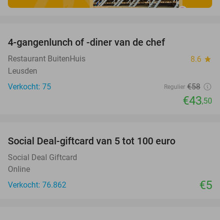
favorite_border
4-gangenlunch of -diner van de chef
25%
Restaurant BuitenHuis
8.6
star
Leusden
Verkocht: 75
€58
Regulier
€43
,50
favorite_border
Social Deal-giftcard van 5 tot 100 euro
Social Deal Giftcard
Online
€5
Verkocht: 76.862
favorite_border