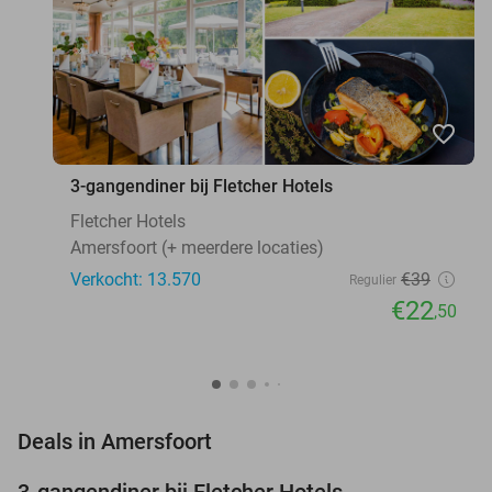
favorite_border
3-gangendiner bij Fletcher Hotels
Fletcher Hotels
Amersfoort (+ meerdere locaties)
Verkocht: 13.570
€39
Regulier
€22
,50
favorite_border
Deals in Amersfoort
3-gangendiner bij Fletcher Hotels