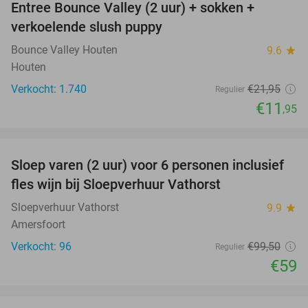
Entree Bounce Valley (2 uur) + sokken +
46%
verkoelende slush puppy
Bounce Valley Houten
9.6
star
Houten
Verkocht: 1.740
€21
,95
Regulier
€11
,95
favorite_border
Sloep varen (2 uur) voor 6 personen inclusief
41%
fles wijn bij Sloepverhuur Vathorst
Sloepverhuur Vathorst
9.9
star
Amersfoort
Verkocht: 96
€99
,50
Regulier
€59
favorite_border