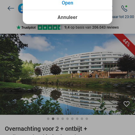
Open
7 dagen per week beschikbaar
10+ miljoen leden
Annuleer
Bereikbaar tot 23:00
9,4
op basis van
206.043 reviews
Ontdek 15.000+ deals
44%
7 dagen per week beschikbaar
10+ miljoen leden
favorite_border
Overnachting voor 2 + ontbijt +