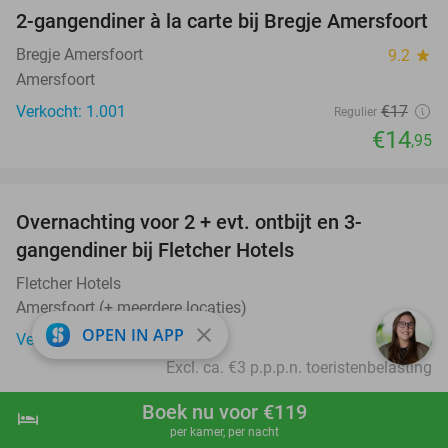
2-gangendiner à la carte bij Bregje Amersfoort
12%
Bregje Amersfoort
9.2
star
Amersfoort
Verkocht: 1.001
€17
Regulier
€14
,95
favorite_border
Overnachting voor 2 + evt. ontbijt en 3-
gangendiner bij Fletcher Hotels
Fletcher Hotels
Amersfoort (+ meerdere locaties)
close
OPEN IN APP
€45
Verkocht: 18.102
Excl. ca. €3 p.p.p.n. toeristenbelasting
favorite_border
Boek nu voor €119
hotel
shopping_cart
Boek nu
navigate_next
per kamer, per nacht