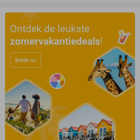
Ontdek de leukste
zomervakantiedeals
!
Bekijk nu