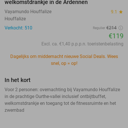
welkomstdrankje in de Ardennen
Vayamundo Houffalize
9.1
star
Houffalize
Verkocht: 510
€214
Regulier
€119
Excl. ca. €1,40 p.p.p.n. toeristenbelasting
Dagelijks om middernacht nieuwe Social Deals. Wees
snel, op = op!
In het kort
Voor 2 personen: overnachting bij Vayamundo Houffalize
in de prachtige Ourthe-vallei inclusief ontbijtbuffet,
welkomstdrankje en toegang tot de fitnessruimte en het
zwembad