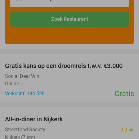
Zoek Restaurant
favorite_border
Gratis kans op een droomreis t.w.v. €3.000
Social Deal Win
Online
Gratis
Verkocht: 184.528
favorite_border
All-in-diner in Nijkerk
20%
Streetfood Society
9.9
star
Nijkerk (7 km)