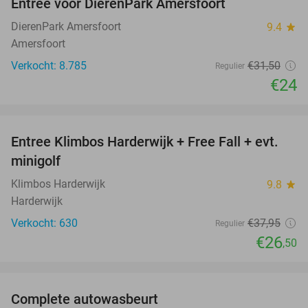
Entree voor DierenPark Amersfoort
24%
DierenPark Amersfoort
9.4
star
Amersfoort
Verkocht: 8.785
€31
,50
Regulier
€24
favorite_border
Entree Klimbos Harderwijk + Free Fall + evt.
30%
minigolf
Klimbos Harderwijk
9.8
star
Harderwijk
Verkocht: 630
€37
,95
Regulier
€26
,50
favorite_border
Complete autowasbeurt
45%