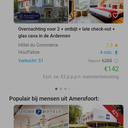
favorite_border
Overnachting voor 2 + ontbijt + late check-out +
glas cava in de Ardennen
Hôtel du Commerce
7.5
star
Houffalize
4 min.
directions_walk
Verkocht: 51
€205
Regulier
€142
Excl. ca. €2 p.p.p.n. toeristenbelasting
Populair bij mensen uit Amersfoort:
42%