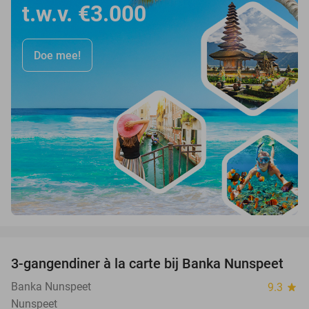
t.w.v. €3.000
Doe mee!
favorite_border
3-gangendiner à la carte bij Banka Nunspeet
53%
Banka Nunspeet
9.3
star
Nunspeet