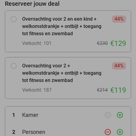
Reserveer jouw deal
Overnachting voor 2 en een kind +
44%
welkomstdrankje + ontbijt + toegang
tot fitness en zwembad
€129
Verkocht: 101
€230
Overnachting voor 2 +
44%
welkomstdrankje + ontbijt + toegang
tot fitness en zwembad
€119
Verkocht: 187
€214
remove_circle_outline
add_circle_outline
1
Kamer
remove_circle_outline
add_circle_outline
2
Personen