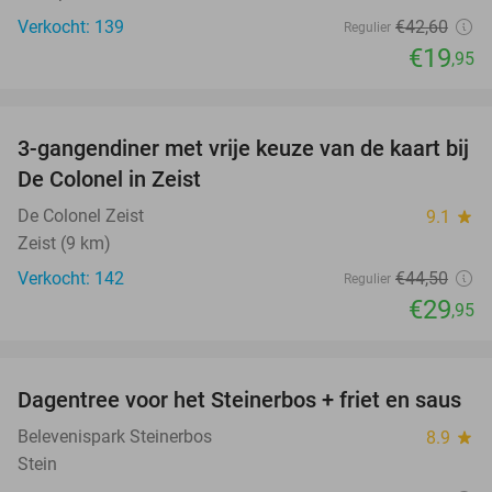
Verkocht: 139
€42
,60
Regulier
€19
,95
favorite_border
3-gangendiner met vrije keuze van de kaart bij
33%
De Colonel in Zeist
De Colonel Zeist
9.1
star
Zeist (9 km)
Verkocht: 142
€44
,50
Regulier
€29
,95
favorite_border
Dagentree voor het Steinerbos + friet en saus
37%
Belevenispark Steinerbos
8.9
star
Stein