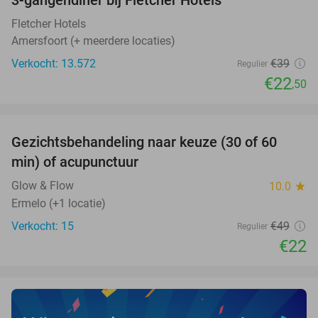
42%
Fletcher Hotels
Amersfoort (+ meerdere locaties)
Verkocht: 13.572
€39
Regulier
€22
,50
favorite_border
Gezichtsbehandeling naar keuze (30 of 60
55%
NEW
min) of acupunctuur
TODAY
Glow & Flow
10.0
star
Ermelo (+1 locatie)
Verkocht: 15
€49
Regulier
€22