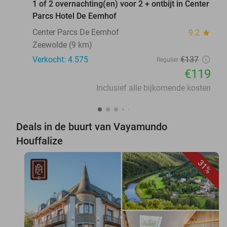
1 of 2 overnachting(en) voor 2 + ontbijt in Center
Parcs Hotel De Eemhof
Center Parcs De Eemhof
9.2
star
Zeewolde (9 km)
Verkocht: 4.575
€137
Regulier
€119
Inclusief alle bijkomende kosten
Deals in de buurt van Vayamundo
Houffalize
31%