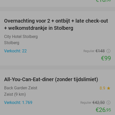
favorite_border
Overnachting voor 2 + ontbijt + late check-out
33%
+ welkomstdrankje in Stolberg
City Hotel Stolberg
Stolberg
Verkocht: 22
€148
Regulier
€99
favorite_border
All-You-Can-Eat-diner (zonder tijdslimiet)
37%
Back Garden Zeist
8.9
star
Zeist (9 km)
Verkocht: 1.769
€42
,50
Regulier
€26
,95