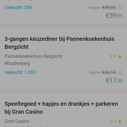
Verkocht: 556
€49
,95
Regulier
€39
,95
favorite_border
3-gangen keuzediner bij Pannenkoekenhuis
42%
Bergzicht
Pannenkoekenhuis Bergzicht
9.8
star
Woudenberg
Verkocht: 1.053
€30
,15
Regulier
€17
,50
favorite_border
Speeltegoed + hapjes en drankjes + parkeren
50%
bij Gran Casino
Gran Casino
9.4
star