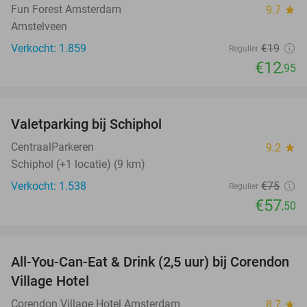
Fun Forest Amsterdam
9.7
star
Amstelveen
Verkocht: 1.859
€19
Regulier
€12
,95
favorite_border
Valetparking bij Schiphol
23%
CentraalParkeren
9.2
star
Schiphol (+1 locatie) (9 km)
Verkocht: 1.538
€75
Regulier
€57
,50
favorite_border
All-You-Can-Eat & Drink (2,5 uur) bij Corendon
37%
Village Hotel
Corendon Village Hotel Amsterdam
8.7
star