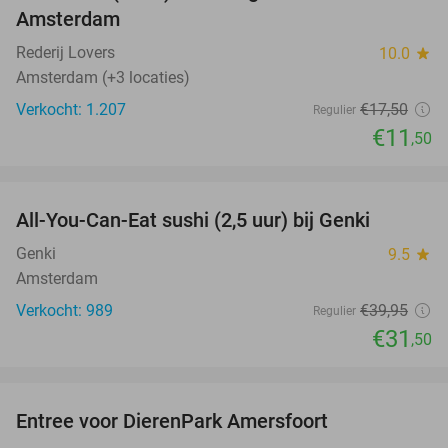
Amsterdam
Rederij Lovers
10.0
star
Amsterdam (+3 locaties)
Verkocht: 1.207
€17
,50
Regulier
€11
,50
favorite_border
All-You-Can-Eat sushi (2,5 uur) bij Genki
21%
Genki
9.5
star
Amsterdam
Verkocht: 989
€39
,95
Regulier
€31
,50
favorite_border
Entree voor DierenPark Amersfoort
24%