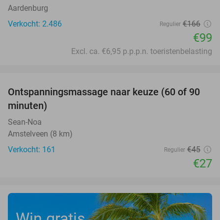
Aardenburg
Verkocht: 2.486
€166
Regulier
€99
Excl. ca. €6,95 p.p.p.n. toeristenbelasting
favorite_border
Ontspanningsmassage naar keuze (60 of 90
40%
minuten)
Sean-Noa
Amstelveen (8 km)
Verkocht: 161
€45
Regulier
€27
Win gratis