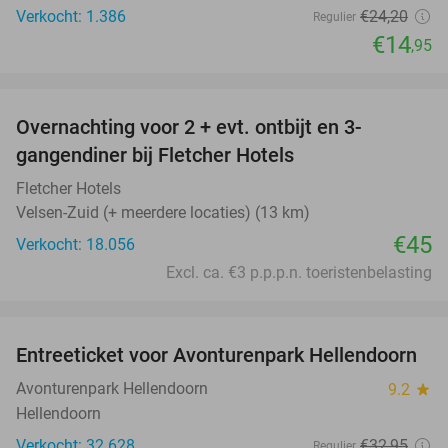
Verkocht: 1.386
€24
,20
Regulier
€14
,95
favorite_border
Overnachting voor 2 + evt. ontbijt en 3-
gangendiner bij Fletcher Hotels
Fletcher Hotels
Velsen-Zuid (+ meerdere locaties) (13 km)
€45
Verkocht: 18.056
Excl. ca. €3 p.p.p.n. toeristenbelasting
favorite_border
Entreeticket voor Avonturenpark Hellendoorn
41%
Avonturenpark Hellendoorn
9.2
star
Hellendoorn
Verkocht: 32.628
€32
,95
Regulier