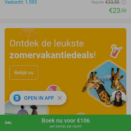
Verkocht: 1.595
€33
,50
Regulier
€23
,50
Ontdek de leukste
zomervakantiedeals
!
Bekijk nu
close
OPEN IN APP
Boek nu voor €106
hotel
shopping_cart
Boek nu
navigate_next
per kamer, per nacht