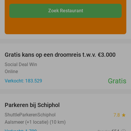
Zoek Restaurant
favorite_border
Gratis kans op een droomreis t.w.v. €3.000
Social Deal Win
Online
Gratis
Verkocht: 183.529
favorite_border
Parkeren bij Schiphol
36%
ShuttleParkerenSchiphol
7.8
star
Aalsmeer (+1 locatie) (10 km)