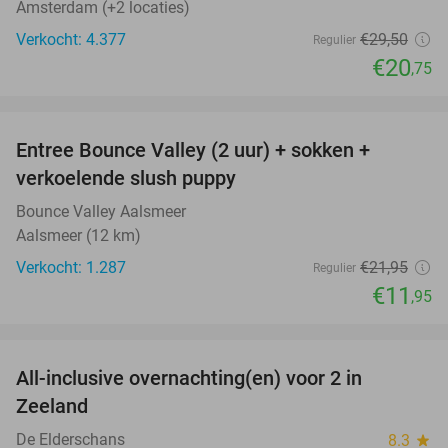
Amsterdam (+2 locaties)
Verkocht: 4.377
€29
,50
Regulier
€20
,75
favorite_border
Entree Bounce Valley (2 uur) + sokken +
46%
verkoelende slush puppy
Bounce Valley Aalsmeer
Aalsmeer (12 km)
Verkocht: 1.287
€21
,95
Regulier
€11
,95
favorite_border
All-inclusive overnachting(en) voor 2 in
40%
Zeeland
De Elderschans
8.3
star