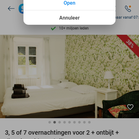
Open
7 dagen per week beschikbaar
10+ miljoen leden
Annuleer
Bereikbaar vanaf 07
9,4
op basis van
205.983 reviews
Ontdek 15.000+ deals
38%
7 dagen per week beschikbaar
10+ miljoen leden
favorite_border
3, 5 of 7 overnachtingen voor 2 + ontbijt +