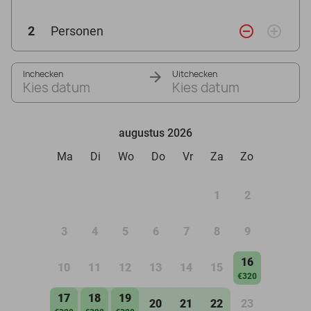
remove_circle_outline
add_circle_outline
2
Personen
Inchecken
Uitchecken
Kies datum
Kies datum
augustus 2026
Ma
Di
Wo
Do
Vr
Za
Zo
1
2
3
4
5
6
7
8
9
16
10
11
12
13
14
15
€320
17
18
19
20
21
22
23