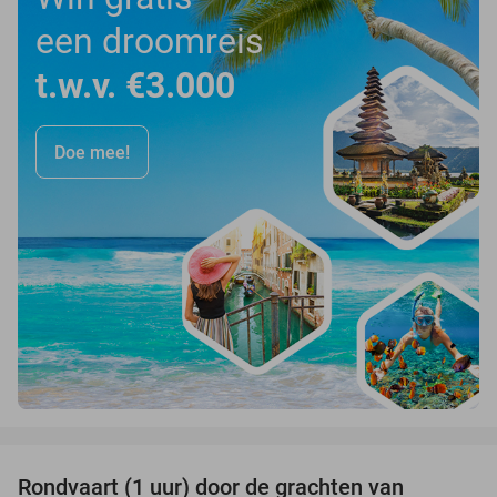
een droomreis
t.w.v. €3.000
Doe mee!
favorite_border
Rondvaart (1 uur) door de grachten van
34%