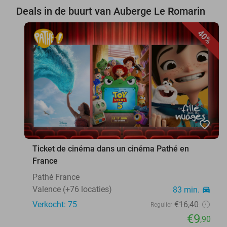
Deals in de buurt van Auberge Le Romarin
40%
favorite_border
Ticket de cinéma dans un cinéma Pathé en
France
Pathé France
Valence (+76 locaties)
83 min.
directions_car
Verkocht: 75
€16
,40
Regulier
€9
,90