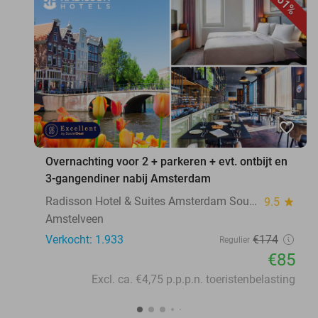
51%
favorite_border
Overnachting voor 2 + parkeren + evt. ontbijt en
3-gangendiner nabij Amsterdam
Radisson Hotel & Suites Amsterdam South
9.5
star
Amstelveen
Verkocht: 1.933
€174
Regulier
€85
Excl. ca. €4,75 p.p.p.n. toeristenbelasting