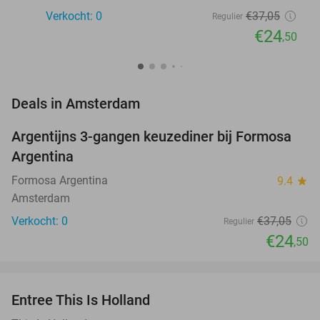
Verkocht: 0
€37
,05
Regulier
€24
,50
favorite_border
Deals in Amsterdam
Argentijns 3-gangen keuzediner bij Formosa
34%
NEW
Argentina
TODAY
Formosa Argentina
9.4
star
Amsterdam
Verkocht: 0
€37
,05
Regulier
€24
,50
favorite_border
Entree This Is Holland
25%