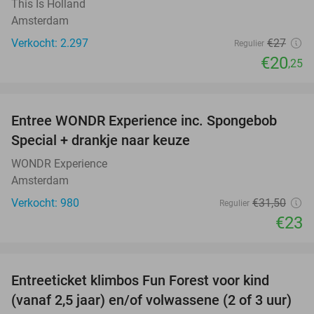
This Is Holland
Amsterdam
Verkocht: 2.297
€27
Regulier
€20
,25
favorite_border
Entree WONDR Experience inc. Spongebob
27%
Special + drankje naar keuze
WONDR Experience
Amsterdam
Verkocht: 980
€31
,50
Regulier
€23
favorite_border
Entreeticket klimbos Fun Forest voor kind
32%
(vanaf 2,5 jaar) en/of volwassene (2 of 3 uur)