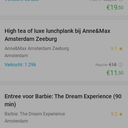
€19
,50
favorite_border
High tea of luxe lunchplank bij Anne&Max
36%
Amsterdam Zeeburg
Anne&Max Amsterdam Zeeburg
9.1
star
Amsterdam
Verkocht: 1.296
€18
Regulier
€11
,50
favorite_border
Entree voor Barbie: The Dream Experience (90
30%
min)
Barbie: The Dream Experience
9.2
star
Amsterdam