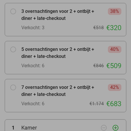
3 overnachtingen voor 2 + ontbijt +
38%
diner + late-checkout
€320
Verkocht: 3
€518
5 overnachtingen voor 2 + ontbijt +
40%
diner + late-checkout
€509
Verkocht: 6
€846
7 overnachtingen voor 2 + ontbijt +
42%
diner + late-checkout
€683
Verkocht: 6
€1.174
remove_circle_outline
add_circle_outline
1
Kamer