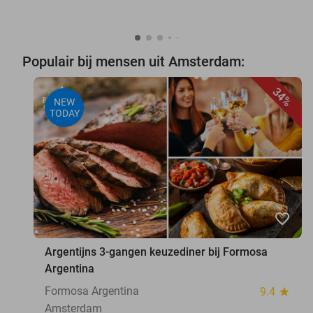
Populair bij mensen uit Amsterdam:
34%
NEW
TODAY
favorite_border
Argentijns 3-gangen keuzediner bij Formosa
Argentina
Formosa Argentina
9.4
star
Amsterdam