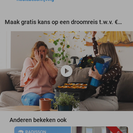
Maak gratis kans op een droomreis t.w.v. €3.000!
play_circle
Anderen bekeken ook