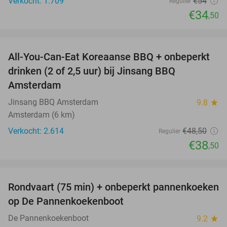
Verkocht: 1.709
€54
Regulier
€34
,50
favorite_border
All-You-Can-Eat Koreaanse BBQ + onbeperkt
21%
drinken (2 of 2,5 uur) bij Jinsang BBQ
Amsterdam
Jinsang BBQ Amsterdam
9.8
star
Amsterdam (6 km)
Verkocht: 2.614
€48
,50
Regulier
€38
,50
favorite_border
Rondvaart (75 min) + onbeperkt pannenkoeken
30%
op De Pannenkoekenboot
De Pannenkoekenboot
9.2
star