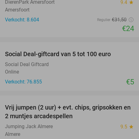
DierenPark Amersfoort
9.4
star
Amersfoort
Verkocht: 8.604
€31
,50
Regulier
€24
favorite_border
Social Deal-giftcard van 5 tot 100 euro
Social Deal Giftcard
Online
€5
Verkocht: 76.855
favorite_border
Vrij jumpen (2 uur) + evt. chips, gripsokken en
38%
2 muntjes arcadespellen
Jumping Jack Almere
9.5
star
Almere