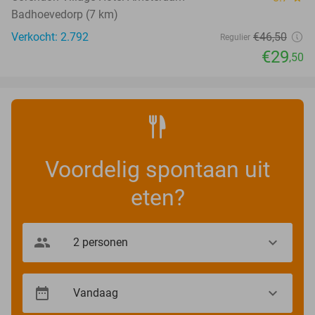
Badhoevedorp (7 km)
Verkocht: 2.792
€46
,50
Regulier
€29
,50
Voordelig spontaan uit
eten?