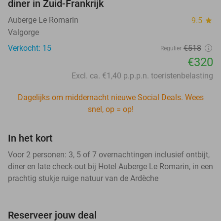
diner in Zuid-Frankrijk
Auberge Le Romarin
9.5
star
Valgorge
Verkocht: 15
€518
Regulier
€320
Excl. ca. €1,40 p.p.p.n. toeristenbelasting
Dagelijks om middernacht nieuwe Social Deals. Wees
snel, op = op!
In het kort
Voor 2 personen: 3, 5 of 7 overnachtingen inclusief ontbijt,
diner en late check-out bij Hotel Auberge Le Romarin, in een
prachtig stukje ruige natuur van de Ardèche
Reserveer jouw deal