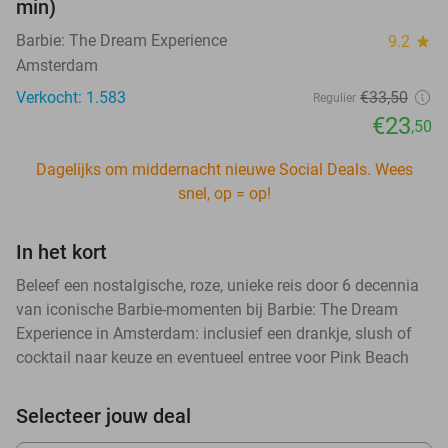
min)
Barbie: The Dream Experience
9.2
star
Amsterdam
Verkocht: 1.583
€33
,50
Regulier
€23
,50
Dagelijks om middernacht nieuwe Social Deals. Wees
snel, op = op!
In het kort
Beleef een nostalgische, roze, unieke reis door 6 decennia
van iconische Barbie-momenten bij Barbie: The Dream
Experience in Amsterdam: inclusief een drankje, slush of
cocktail naar keuze en eventueel entree voor Pink Beach
Selecteer jouw deal