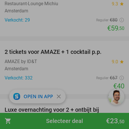
Restaurant-Lounge Michiu
9.3
star
Amsterdam
Verkocht: 29
€80
Regulier
€59
,50
favorite_border
2 tickets voor AMAZE + 1 cocktail p.p.
40%
AMAZE by ID&T
9.0
star
Amsterdam
Verkocht: 332
€67
Regulier
€40
favorite_border
close
OPEN IN APP
Luxe overnachting voor 2 + ontbijt bij
43%
Residence Inn by Marriott Amsterdam
€23
shopping_cart
Selecteer deal
,50
Houthavens