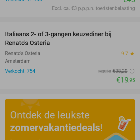
Excl. ca. €3 p.p.p.n. toeristenbelasting
favorite_border
Italiaans 2- of 3-gangen keuzediner bij
48%
Renato's Osteria
Renato's Osteria
9.7
star
Amsterdam
Verkocht: 754
€38
,20
Regulier
€19
,95
Ontdek de leukste
zomervakantiedeals
!