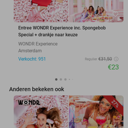
favorite_border
Entree WONDR Experience inc. Spongebob
Special + drankje naar keuze
WONDR Experience
Amsterdam
Verkocht: 951
€31
,50
Regulier
€23
Anderen bekeken ook
27%