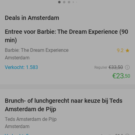
favorite_border
Deals in Amsterdam
Entree voor Barbie: The Dream Experience (90
30%
min)
Barbie: The Dream Experience
9.2
star
Amsterdam
Verkocht: 1.583
€33
,50
Regulier
€23
,50
favorite_border
Brunch- of lunchgerecht naar keuze bij Teds
29%
NEW
Amsterdam de Pijp
TODAY
Teds Amsterdam de Pijp
Amsterdam