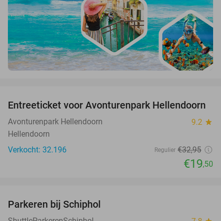
favorite_border
Entreeticket voor Avonturenpark Hellendoorn
41%
Avonturenpark Hellendoorn
9.2
star
Hellendoorn
Verkocht: 32.196
€32
,95
Regulier
€19
,50
favorite_border
Parkeren bij Schiphol
36%
ShuttleParkerenSchiphol
star