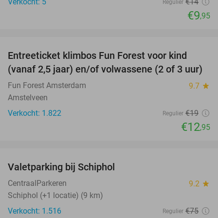
Verkocht: 5
€14
Regulier
€9
,95
favorite_border
Entreeticket klimbos Fun Forest voor kind
32%
(vanaf 2,5 jaar) en/of volwassene (2 of 3 uur)
Fun Forest Amsterdam
9.7
star
Amstelveen
Verkocht: 1.822
€19
Regulier
€12
,95
favorite_border
Valetparking bij Schiphol
23%
CentraalParkeren
9.2
star
Schiphol (+1 locatie) (9 km)
Verkocht: 1.516
€75
Regulier