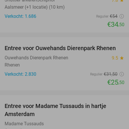
7.8
Aalsmeer (+1 locatie) (10 km)
Verkocht: 1.686
€54
Regulier
€34
,50
favorite_border
Entree voor Ouwehands Dierenpark Rhenen
19%
Ouwehands Dierenpark Rhenen
9.5
star
Rhenen
Verkocht: 2.830
€31
,50
Regulier
€25
,50
favorite_border
Entree voor Madame Tussauds in hartje
19%
Amsterdam
Madame Tussauds