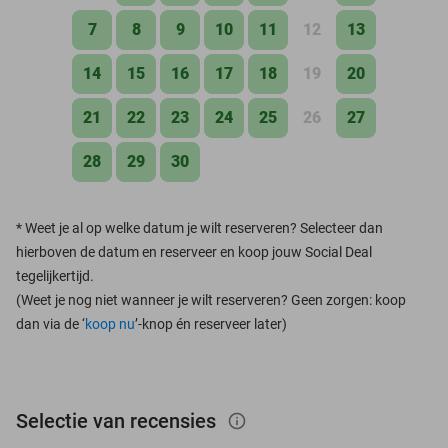
7
8
9
10
11
12
13
14
15
16
17
18
19
20
21
22
23
24
25
26
27
28
29
30
*
Weet je al op welke datum je wilt reserveren? Selecteer dan
hierboven de datum en reserveer en koop jouw Social Deal
tegelijkertijd.
(Weet je nog niet wanneer je wilt reserveren? Geen zorgen: koop
dan via de ‘
koop nu
’-knop én reserveer later)
Selectie van recensies
info_outlined