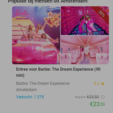
Populair bij mensen uit Amsterdam:
30%
favorite_border
Entree voor Barbie: The Dream Experience (90
min)
Barbie: The Dream Experience
9.2
star
Amsterdam
Verkocht: 1.579
€33
,50
Regulier
€23
,50