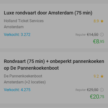
favorite_border
Luxe rondvaart door Amsterdam (75 min)
38%
Holland Ticket Services
8.9
star
Amsterdam
Verkocht: 3.272
€14
,50
Regulier
€8
,95
favorite_border
Rondvaart (75 min) + onbeperkt pannenkoeken
30%
op De Pannenkoekenboot
De Pannenkoekenboot
9.2
star
Amsterdam (+2 locaties)
Verkocht: 4.275
€29
,50
Regulier
€20
,75
favorite_border