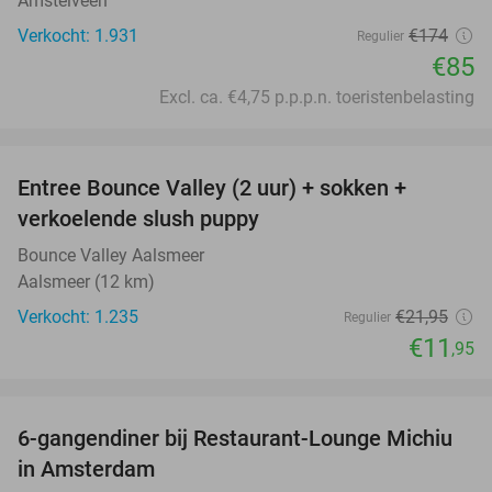
Amstelveen
Verkocht: 1.931
€174
Regulier
€85
Excl. ca. €4,75 p.p.p.n. toeristenbelasting
favorite_border
Entree Bounce Valley (2 uur) + sokken +
46%
verkoelende slush puppy
Bounce Valley Aalsmeer
Aalsmeer (12 km)
Verkocht: 1.235
€21
,95
Regulier
€11
,95
favorite_border
6-gangendiner bij Restaurant-Lounge Michiu
26%
in Amsterdam