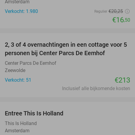
Amsterdam
Verkocht: 1.980
€20
,25
Regulier
€16
,50
favorite_border
2, 3 of 4 overnachtingen in een cottage voor 5
personen bij Center Parcs De Eemhof
Center Parcs De Eemhof
Zeewolde
€213
Verkocht: 51
Inclusief alle bijkomende kosten
favorite_border
Entree This Is Holland
25%
This Is Holland
Amsterdam