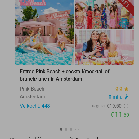
41%
favorite_border
Entree Pink Beach + cocktail/mocktail of
brunch/lunch in Amsterdam
Pink Beach
9.9
star
Amsterdam
0 min.
directions_walk
Verkocht: 448
€19
,50
Regulier
€11
,50