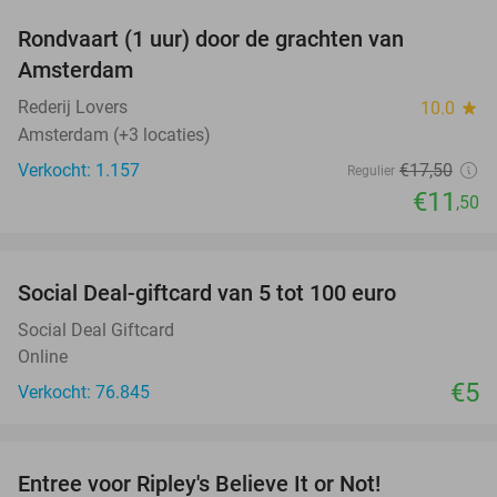
Rondvaart (1 uur) door de grachten van
34%
Amsterdam
Rederij Lovers
10.0
star
Amsterdam (+3 locaties)
Verkocht: 1.157
€17
,50
Regulier
€11
,50
favorite_border
Social Deal-giftcard van 5 tot 100 euro
Social Deal Giftcard
Online
€5
Verkocht: 76.845
favorite_border
Entree voor Ripley's Believe It or Not!
56%