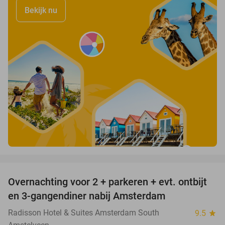
Bekijk nu
favorite_border
Overnachting voor 2 + parkeren + evt. ontbijt
51%
en 3-gangendiner nabij Amsterdam
Radisson Hotel & Suites Amsterdam South
9.5
star