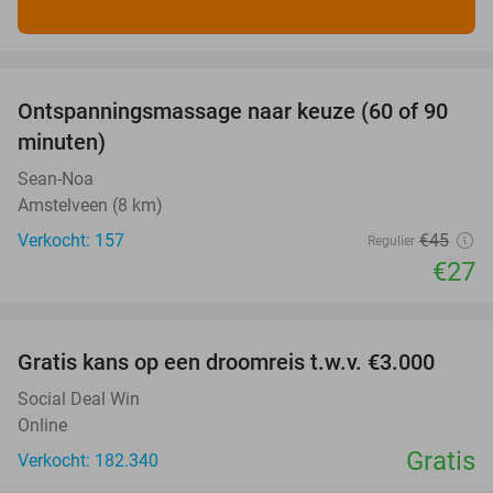
favorite_border
Ontspanningsmassage naar keuze (60 of 90
40%
minuten)
Sean-Noa
Amstelveen (8 km)
Verkocht: 157
€45
Regulier
€27
favorite_border
Gratis kans op een droomreis t.w.v. €3.000
Social Deal Win
Online
Gratis
Verkocht: 182.340