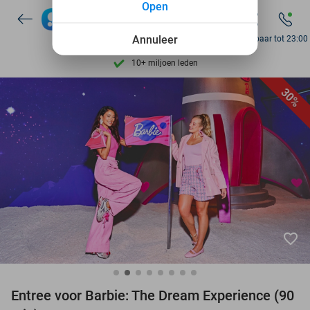
Open
7 dagen per week beschikbaar
10+ miljoen leden
Annuleer
Bereikbaar tot 23:00
9,4
op basis van
205.826 reviews
Ontdek 15.000+ deals
30%
7 dagen per week beschikbaar
10+ miljoen leden
favorite_border
Entree voor Barbie: The Dream Experience (90