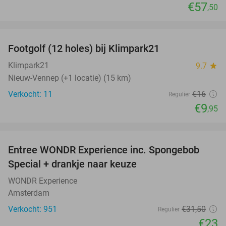
€57
,50
favorite_border
Footgolf (12 holes) bij Klimpark21
38%
NEW
TODAY
Klimpark21
9.7
star
Nieuw-Vennep (+1 locatie) (15 km)
Verkocht: 11
€16
Regulier
€9
,95
favorite_border
Entree WONDR Experience inc. Spongebob
27%
Special + drankje naar keuze
WONDR Experience
Amsterdam
Verkocht: 951
€31
,50
Regulier
€23