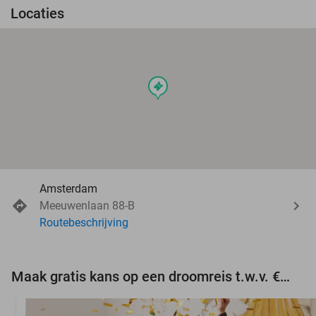
Locaties
events
Amsterdam
Meeuwenlaan 88-B
Routebeschrijving
Maak gratis kans op een droomreis t.w.v. €3.000!