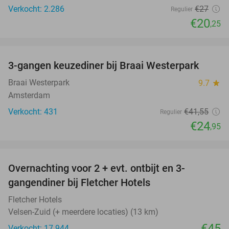
Verkocht: 2.286
€27
Regulier
€20
,25
favorite_border
3-gangen keuzediner bij Braai Westerpark
40%
Braai Westerpark
9.7
star
Amsterdam
Verkocht: 431
€41
,55
Regulier
€24
,95
favorite_border
Overnachting voor 2 + evt. ontbijt en 3-
gangendiner bij Fletcher Hotels
Fletcher Hotels
Velsen-Zuid (+ meerdere locaties) (13 km)
€45
Verkocht: 17.944