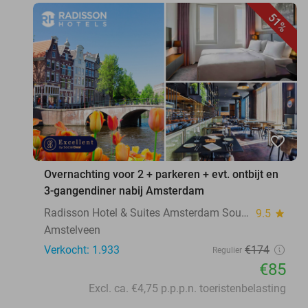
51%
favorite_border
Overnachting voor 2 + parkeren + evt. ontbijt en
3-gangendiner nabij Amsterdam
Radisson Hotel & Suites Amsterdam South
9.5
star
Amstelveen
Verkocht: 1.933
€174
Regulier
€85
Excl. ca. €4,75 p.p.p.n. toeristenbelasting