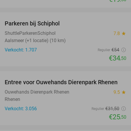
favorite_border
Parkeren bij Schiphol
36%
ShuttleParkerenSchiphol
7.8
star
Aalsmeer (+1 locatie) (10 km)
Verkocht: 1.707
€54
Regulier
€34
,50
favorite_border
Entree voor Ouwehands Dierenpark Rhenen
19%
Ouwehands Dierenpark Rhenen
9.5
star
Rhenen
Verkocht: 3.056
€31
,50
Regulier
€25
,50
favorite_border