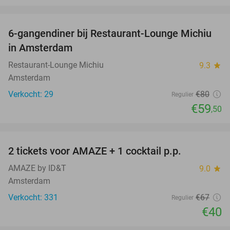
favorite_border
6-gangendiner bij Restaurant-Lounge Michiu
26%
in Amsterdam
Restaurant-Lounge Michiu
9.3
star
Amsterdam
Verkocht: 29
€80
Regulier
€59
,50
favorite_border
2 tickets voor AMAZE + 1 cocktail p.p.
40%
AMAZE by ID&T
9.0
star
Amsterdam
Verkocht: 331
€67
Regulier
€40
favorite_border