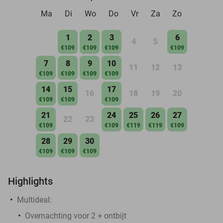
Ma
Di
Wo
Do
Vr
Za
Zo
1
2
3
6
4
5
€109
€109
€109
€109
7
8
9
10
11
12
13
€109
€109
€109
€109
14
15
17
16
18
19
20
€109
€109
€109
21
24
25
26
27
22
23
€109
€109
€119
€119
€109
28
29
30
€109
€109
€109
Highlights
Multideal:
Overnachting voor 2 + ontbijt