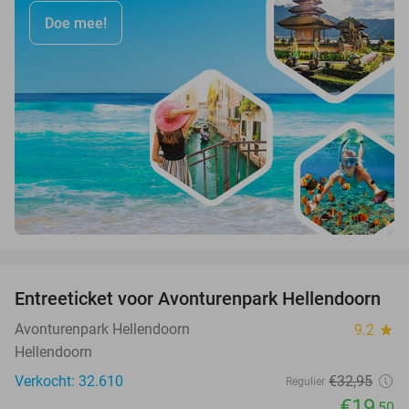
Doe mee!
favorite_border
Entreeticket voor Avonturenpark Hellendoorn
41%
Avonturenpark Hellendoorn
9.2
star
Hellendoorn
Verkocht: 32.610
€32
,95
Regulier
€19
,50