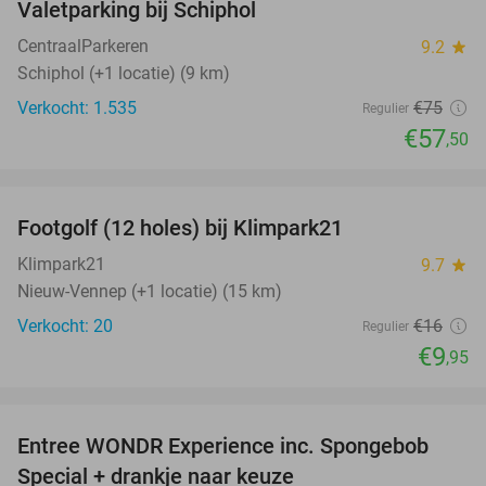
Valetparking bij Schiphol
23%
CentraalParkeren
9.2
star
Schiphol (+1 locatie) (9 km)
Verkocht: 1.535
€75
Regulier
€57
,50
favorite_border
Footgolf (12 holes) bij Klimpark21
38%
NEW
TODAY
Klimpark21
9.7
star
Nieuw-Vennep (+1 locatie) (15 km)
Verkocht: 20
€16
Regulier
€9
,95
favorite_border
Entree WONDR Experience inc. Spongebob
27%
Special + drankje naar keuze