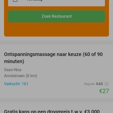
Zoek Restaurant
favorite_border
Ontspanningsmassage naar keuze (60 of 90
40%
minuten)
Sean-Noa
Amstelveen (8 km)
Verkocht: 161
€45
Regulier
€27
favorite_border
Gratis kans op een droomreis t.w.v. €3.000