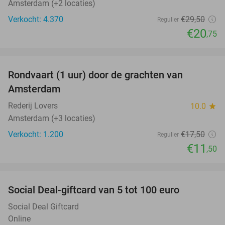
Amsterdam (+2 locaties)
Verkocht: 4.370
€29
,50
Regulier
€20
,75
favorite_border
Rondvaart (1 uur) door de grachten van
34%
Amsterdam
Rederij Lovers
10.0
star
Amsterdam (+3 locaties)
Verkocht: 1.200
€17
,50
Regulier
€11
,50
favorite_border
Social Deal-giftcard van 5 tot 100 euro
Social Deal Giftcard
Online