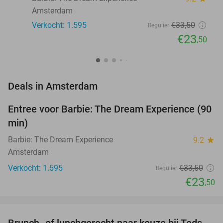
Amsterdam
Verkocht: 1.595
€33
,50
Regulier
€23
,50
favorite_border
Deals in Amsterdam
Entree voor Barbie: The Dream Experience (90
30%
min)
Barbie: The Dream Experience
9.2
star
Amsterdam
Verkocht: 1.595
€33
,50
Regulier
€23
,50
favorite_border
Brunch- of lunchgerecht naar keuze bij Teds