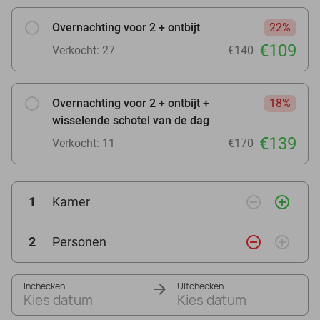
Overnachting voor 2 + ontbijt
22%
€109
Verkocht: 27
€140
Overnachting voor 2 + ontbijt +
18%
wisselende schotel van de dag
€139
Verkocht: 11
€170
remove_circle_outline
add_circle_outline
1
Kamer
remove_circle_outline
add_circle_outline
2
Personen
Inchecken
Uitchecken
Kies datum
Kies datum