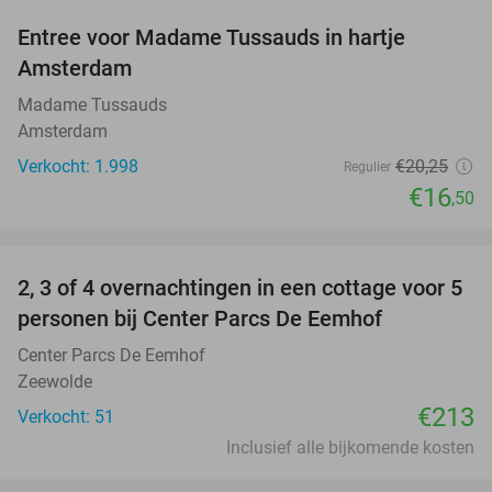
Entree voor Madame Tussauds in hartje
19%
Amsterdam
Madame Tussauds
Amsterdam
Verkocht: 1.998
€20
,25
Regulier
€16
,50
favorite_border
2, 3 of 4 overnachtingen in een cottage voor 5
personen bij Center Parcs De Eemhof
Center Parcs De Eemhof
Zeewolde
€213
Verkocht: 51
Inclusief alle bijkomende kosten
favorite_border