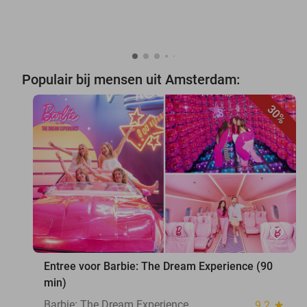
Populair bij mensen uit Amsterdam:
30%
favorite_border
Entree voor Barbie: The Dream Experience (90
min)
Barbie: The Dream Experience
9.2
star