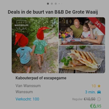
Deals in de buurt van B&B De Grote Waaij
34%
favorite_border
Kabouterpad of escapegame
Van Wanssum
10
star
Wanssum
3 min.
directions_car
Verkocht: 100
€10
,50
Regulier
€6
,95