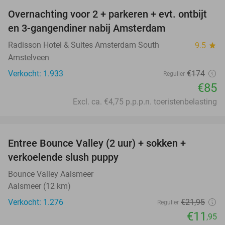
Overnachting voor 2 + parkeren + evt. ontbijt
51%
en 3-gangendiner nabij Amsterdam
Radisson Hotel & Suites Amsterdam South
9.5
star
Amstelveen
Verkocht: 1.933
€174
Regulier
€85
Excl. ca. €4,75 p.p.p.n. toeristenbelasting
favorite_border
Entree Bounce Valley (2 uur) + sokken +
46%
verkoelende slush puppy
Bounce Valley Aalsmeer
Aalsmeer (12 km)
Verkocht: 1.276
€21
,95
Regulier
€11
,95