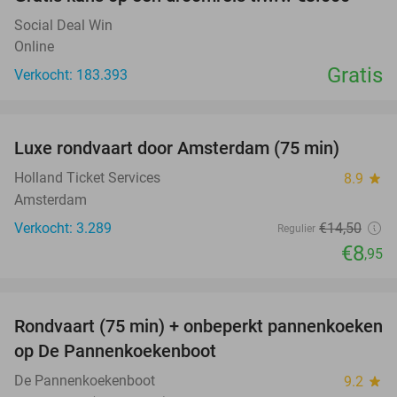
Social Deal Win
Online
Gratis
Verkocht: 183.393
favorite_border
Luxe rondvaart door Amsterdam (75 min)
38%
Holland Ticket Services
8.9
star
Amsterdam
Verkocht: 3.289
€14
,50
Regulier
€8
,95
favorite_border
Rondvaart (75 min) + onbeperkt pannenkoeken
30%
op De Pannenkoekenboot
De Pannenkoekenboot
9.2
star