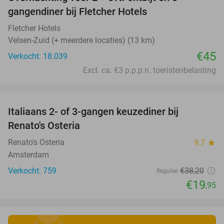
gangendiner bij Fletcher Hotels
Fletcher Hotels
Velsen-Zuid (+ meerdere locaties) (13 km)
€45
Verkocht: 18.039
Excl. ca. €3 p.p.p.n. toeristenbelasting
favorite_border
Italiaans 2- of 3-gangen keuzediner bij
48%
Renato's Osteria
Renato's Osteria
9.7
star
Amsterdam
Verkocht: 759
€38
,20
Regulier
€19
,95