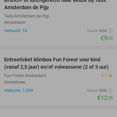
29%
NEW
Amsterdam de Pijp
TODAY
Teds Amsterdam de Pijp
Amsterdam
Verkocht: 16
€14
Regulier
€9
,95
favorite_border
Entreeticket klimbos Fun Forest voor kind
32%
(vanaf 2,5 jaar) en/of volwassene (2 of 3 uur)
Fun Forest Amsterdam
9.7
star
Amstelveen
Verkocht: 1.859
€19
Regulier
€12
,95
favorite_border