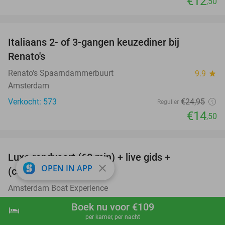
€12
,50
favorite_border
Italiaans 2- of 3-gangen keuzediner bij
42%
Renato's
Renato's Spaarndammerbuurt
9.9
star
Amsterdam
Verkocht: 573
€24
,95
Regulier
€14
,50
favorite_border
Luxe rondvaart (60 min) + live gids +
38%
close
OPEN IN APP
(cocktail)bar aan boord
Amsterdam Boat Experience
Amsterdam
Boek nu voor €109
hotel
shopping_cart
Boek nu
navigate_next
Verkocht: 108
€23
,95
Regulier
per kamer, per nacht