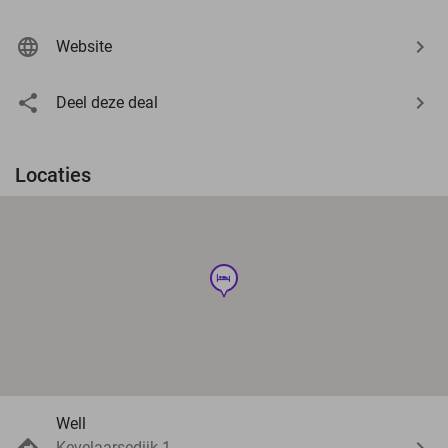
Website
Deel deze deal
Locaties
hotel
Well
Kevelaarsedijk 1