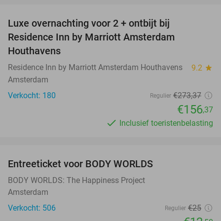
Luxe overnachting voor 2 + ontbijt bij
43%
Residence Inn by Marriott Amsterdam
Houthavens
Residence Inn by Marriott Amsterdam Houthavens
9.2
star
Amsterdam
Verkocht: 180
€273
,37
Regulier
€156
,37
Inclusief toeristenbelasting
favorite_border
Entreeticket voor BODY WORLDS
50%
BODY WORLDS: The Happiness Project
Amsterdam
Verkocht: 506
€25
Regulier