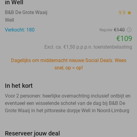
in Well
B&B De Grote Waaij
9.9
star
Well
Verkocht: 180
€140
Regulier
€109
Excl. ca. €1,50 p.p.p.n. toeristenbelasting
Dagelijks om middernacht nieuwe Social Deals. Wees
snel, op = op!
In het kort
Voor 2 personen: heerlijke overnachting inclusief ontbijt en
eventueel een wisselende schotel van de dag bij B&B De
Grote Waaij in het pittoreske dorpje Well in Noord-Limburg
Reserveer jouw deal