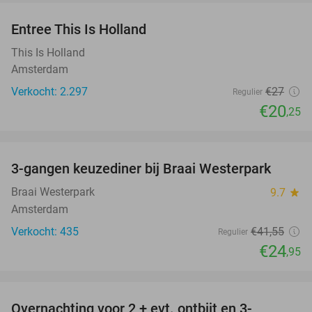
Entree This Is Holland
25%
This Is Holland
Amsterdam
Verkocht: 2.297
€27
Regulier
€20
,25
favorite_border
3-gangen keuzediner bij Braai Westerpark
40%
Braai Westerpark
9.7
star
Amsterdam
Verkocht: 435
€41
,55
Regulier
€24
,95
favorite_border
Overnachting voor 2 + evt. ontbijt en 3-