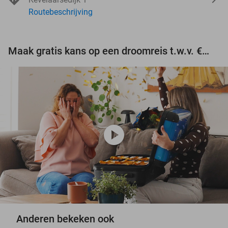
Routebeschrijving
Maak gratis kans op een droomreis t.w.v. €3.000!
play_circle
Anderen bekeken ook