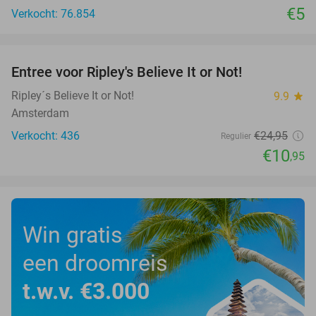
€5
Verkocht: 76.854
favorite_border
Entree voor Ripley's Believe It or Not!
56%
Ripley´s Believe It or Not!
9.9
star
Amsterdam
Verkocht: 436
€24
,95
Regulier
€10
,95
Win gratis
een droomreis
t.w.v. €3.000