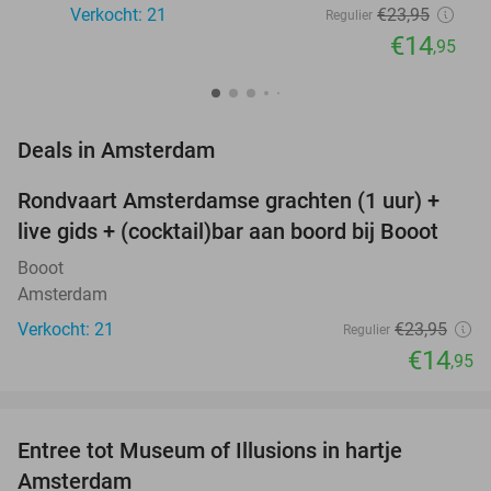
Verkocht: 21
€23
,95
Regulier
€14
,95
favorite_border
Deals in Amsterdam
Rondvaart Amsterdamse grachten (1 uur) +
38%
NEW
live gids + (cocktail)bar aan boord bij Booot
TODAY
Booot
Amsterdam
Verkocht: 21
€23
,95
Regulier
€14
,95
favorite_border
Entree tot Museum of Illusions in hartje
23%
Amsterdam