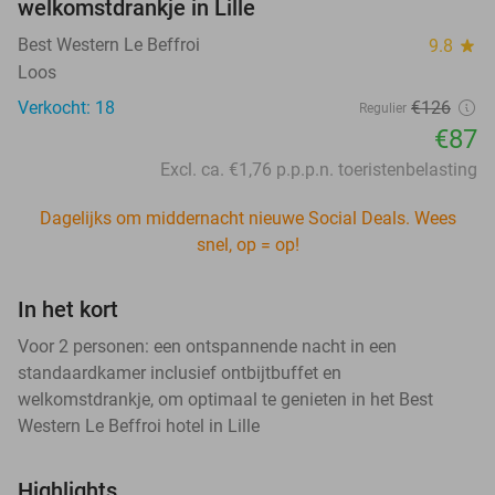
welkomstdrankje in Lille
Best Western Le Beffroi
9.8
star
Loos
Verkocht: 18
€126
Regulier
€87
Excl. ca. €1,76 p.p.p.n. toeristenbelasting
Dagelijks om middernacht nieuwe Social Deals. Wees
snel, op = op!
In het kort
Voor 2 personen: een ontspannende nacht in een
standaardkamer inclusief ontbijtbuffet en
welkomstdrankje, om optimaal te genieten in het Best
Western Le Beffroi hotel in Lille
Highlights