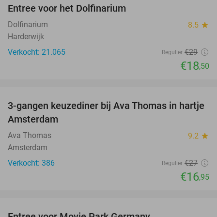
Entree voor het Dolfinarium
36%
Dolfinarium
8.5
star
Harderwijk
Verkocht: 21.065
€29
Regulier
€18
,50
favorite_border
3-gangen keuzediner bij Ava Thomas in hartje
37%
Amsterdam
Ava Thomas
9.2
star
Amsterdam
Verkocht: 386
€27
Regulier
€16
,95
favorite_border
Entree voor Movie Park Germany