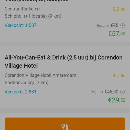
23%
CentraalParkeren
9.2
star
Schiphol (+1 locatie) (9 km)
Verkocht: 1.587
€75
Regulier
€57
,50
favorite_border
All-You-Can-Eat & Drink (2,5 uur) bij Corendon
37%
Village Hotel
Corendon Village Hotel Amsterdam
8.7
star
Badhoevedorp (7 km)
Verkocht: 2.881
€46
,50
Regulier
€29
,50