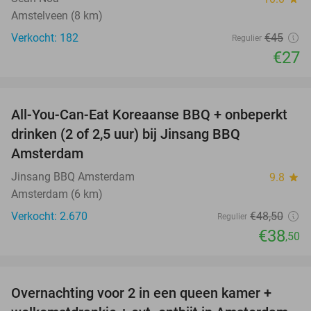
Amstelveen (8 km)
Verkocht: 182
€45
Regulier
€27
favorite_border
All-You-Can-Eat Koreaanse BBQ + onbeperkt
21%
drinken (2 of 2,5 uur) bij Jinsang BBQ
Amsterdam
Jinsang BBQ Amsterdam
9.8
star
Amsterdam (6 km)
Verkocht: 2.670
€48
,50
Regulier
€38
,50
favorite_border
Overnachting voor 2 in een queen kamer +
51%