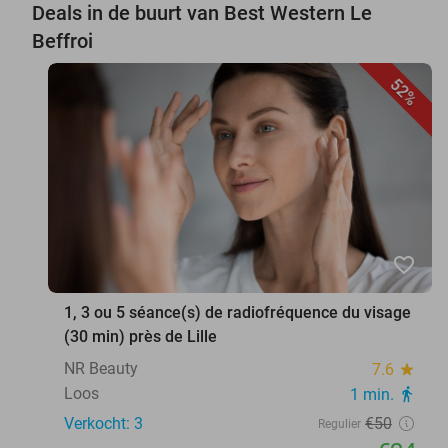
Deals in de buurt van Best Western Le
Beffroi
52%
favorite_border
1, 3 ou 5 séance(s) de radiofréquence du visage
(30 min) près de Lille
NR Beauty
7.6
star
Loos
1 min.
directions_walk
Verkocht: 3
€50
Regulier