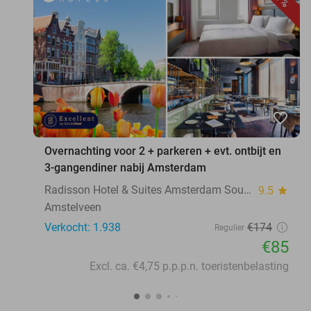
favorite_border
Overnachting voor 2 + parkeren + evt. ontbijt en
3-gangendiner nabij Amsterdam
Radisson Hotel & Suites Amsterdam South
9.5
star
Amstelveen
Verkocht: 1.938
€174
Regulier
€85
Excl. ca. €4,75 p.p.p.n. toeristenbelasting