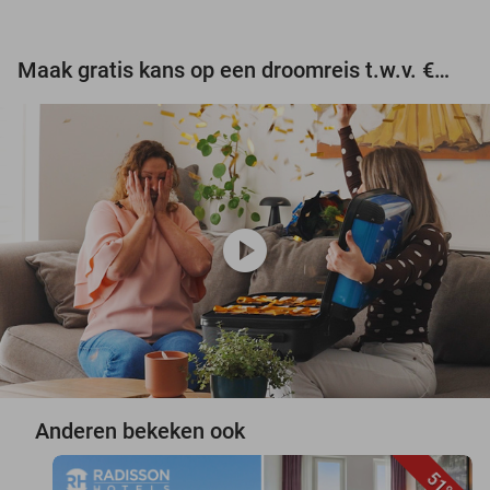
Maak gratis kans op een droomreis t.w.v. €3.000!
play_circle
Anderen bekeken ook
51%