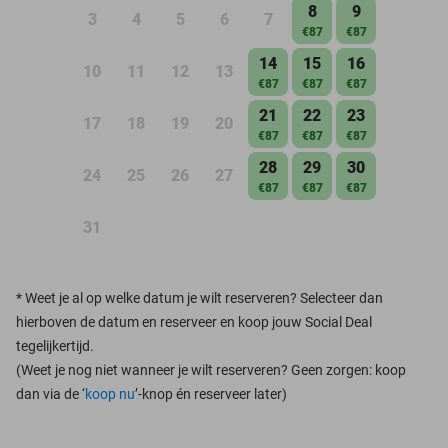
8
9
3
4
5
6
7
€87
€87
14
15
16
10
11
12
13
€87
€87
€87
21
22
23
17
18
19
20
€87
€87
€87
28
29
30
24
25
26
27
€87
€87
€87
31
*
Weet je al op welke datum je wilt reserveren? Selecteer dan
hierboven de datum en reserveer en koop jouw Social Deal
tegelijkertijd.
(Weet je nog niet wanneer je wilt reserveren? Geen zorgen: koop
dan via de ‘
koop nu
’-knop én reserveer later)