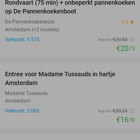
Rondvaart (75 min) + onbeperkt pannenkoeken
30%
op De Pannenkoekenboot
De Pannenkoekenboot
9.2
star
Amsterdam (+2 locaties)
Verkocht: 4.573
€29
,50
Regulier
€20
,75
favorite_border
Entree voor Madame Tussauds in hartje
19%
Amsterdam
Madame Tussauds
Amsterdam
Verkocht: 2.063
€20
,25
Regulier
€16
,50
favorite_border