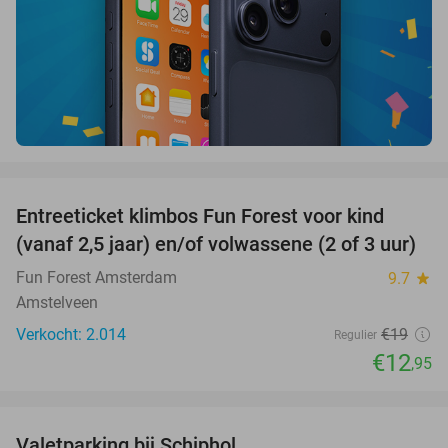
favorite_border
Entreeticket klimbos Fun Forest voor kind
32%
(vanaf 2,5 jaar) en/of volwassene (2 of 3 uur)
Fun Forest Amsterdam
9.7
star
Amstelveen
Verkocht: 2.014
€19
Regulier
€12
,95
favorite_border
Valetparking bij Schiphol