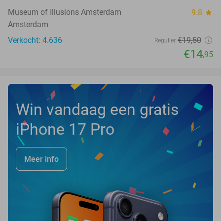
Museum of Illusions Amsterdam
9.8
star
Amsterdam
Verkocht: 4.636
€19
,50
Regulier
€14
,95
Win vandaag een gratis
iPhone 17 Pro
Meer info