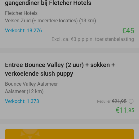
gangendiner bij Fletcher Hotels
Fletcher Hotels
Velsen-Zuid (+ meerdere locaties) (13 km)
€45
Verkocht: 18.276
Excl. ca. €3 p.p.p.n. toeristenbelasting
favorite_border
Entree Bounce Valley (2 uur) + sokken +
46%
verkoelende slush puppy
Bounce Valley Aalsmeer
Aalsmeer (12 km)
Verkocht: 1.373
€21
,95
Regulier
€11
,95