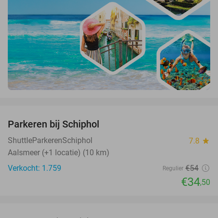
favorite_border
Parkeren bij Schiphol
36%
ShuttleParkerenSchiphol
7.8
star
Aalsmeer (+1 locatie) (10 km)
Verkocht: 1.759
€54
Regulier
€34
,50
favorite_border