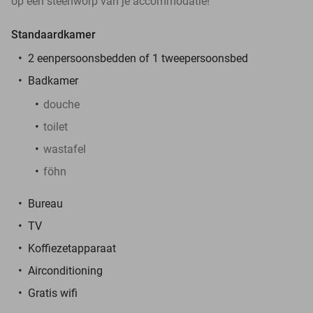
op een steenworp van je accommodatie!
Standaardkamer
2 eenpersoonsbedden of 1 tweepersoonsbed
Badkamer
douche
toilet
wastafel
föhn
Bureau
TV
Koffiezetapparaat
Airconditioning
Gratis wifi