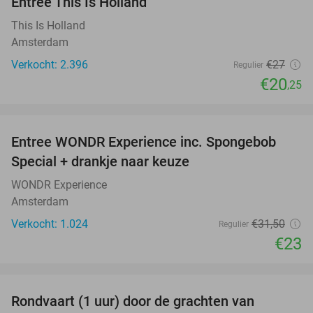
Entree This Is Holland
25%
This Is Holland
Amsterdam
Verkocht: 2.396
€27
Regulier
€20
,25
favorite_border
Entree WONDR Experience inc. Spongebob
27%
Special + drankje naar keuze
WONDR Experience
Amsterdam
Verkocht: 1.024
€31
,50
Regulier
€23
favorite_border
Rondvaart (1 uur) door de grachten van
34%