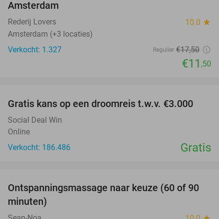
Amsterdam
Rederij Lovers
10.0
star
Amsterdam (+3 locaties)
Verkocht: 1.327
€17
,50
Regulier
€11
,50
favorite_border
Gratis kans op een droomreis t.w.v. €3.000
Social Deal Win
Online
Gratis
Verkocht: 186.486
favorite_border
Ontspanningsmassage naar keuze (60 of 90
40%
minuten)
Sean-Noa
10.0
star