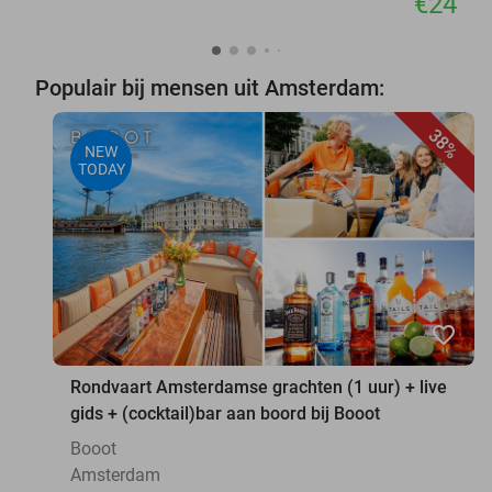
€24
Populair bij mensen uit Amsterdam:
38%
NEW
TODAY
favorite_border
Rondvaart Amsterdamse grachten (1 uur) + live
gids + (cocktail)bar aan boord bij Booot
Booot
Amsterdam