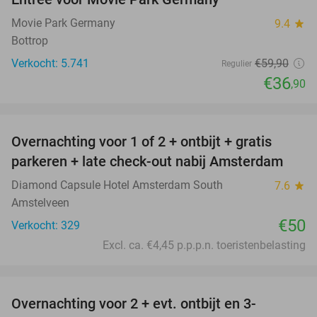
38%
Movie Park Germany
9.4
star
Bottrop
Verkocht: 5.741
€59
,90
Regulier
€36
,90
favorite_border
Overnachting voor 1 of 2 + ontbijt + gratis
parkeren + late check-out nabij Amsterdam
Diamond Capsule Hotel Amsterdam South
7.6
star
Amstelveen
€50
Verkocht: 329
Excl. ca. €4,45 p.p.p.n. toeristenbelasting
favorite_border
Overnachting voor 2 + evt. ontbijt en 3-