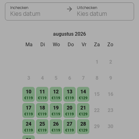
Inchecken
Uitchecken
Kies datum
Kies datum
augustus 2026
Ma
Di
Wo
Do
Vr
Za
Zo
1
2
3
4
5
6
7
8
9
10
11
12
13
14
15
16
€119
€119
€119
€119
€129
17
18
19
20
21
22
23
€119
€119
€119
€119
€129
24
25
26
27
28
29
30
€119
€119
€119
€119
€129