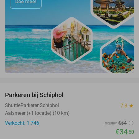
Doe mee!
favorite_border
Parkeren bij Schiphol
36%
ShuttleParkerenSchiphol
7.8
star
Aalsmeer (+1 locatie) (10 km)
Verkocht: 1.746
€54
Regulier
€34
,50