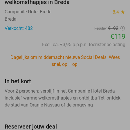
welkomsthapjes in Breda
Campanile Hotel Breda
8.4
star
Breda
Verkocht: 482
€192
Regulier
€119
Excl. ca. €3,95 p.p.p.n. toeristenbelasting
Dagelijks om middernacht nieuwe Social Deals. Wees
snel, op = op!
In het kort
Voor 2 personen: verblijf in het Campanile Hotel Breda
inclusief warme welkomsthapjes en ontbijtbuffet, ontdek
de stad van Oranje Nassau of de omgeving
Reserveer jouw deal