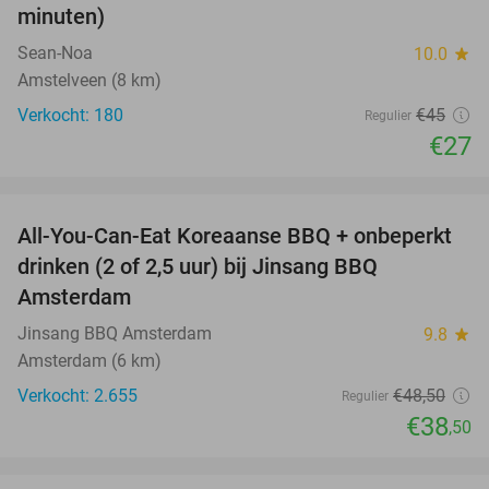
minuten)
Sean-Noa
10.0
star
Amstelveen (8 km)
Verkocht: 180
€45
Regulier
€27
favorite_border
All-You-Can-Eat Koreaanse BBQ + onbeperkt
21%
drinken (2 of 2,5 uur) bij Jinsang BBQ
Amsterdam
Jinsang BBQ Amsterdam
9.8
star
Amsterdam (6 km)
Verkocht: 2.655
€48
,50
Regulier
€38
,50
favorite_border