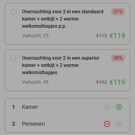
Overnachting voor 2 in een standaard
31%
kamer + ontbijt + 2 warme
welkomsthapjes p.p.
€119
Verkocht: 25
€172
Overnachting voor 2 in een superior
38%
kamer + ontbijt + 2 warme
welkomsthapjes
€119
Verkocht: 49
€192
remove_circle_outline
add_circle_outline
1
Kamer
remove_circle_outline
add_circle_outline
2
Personen