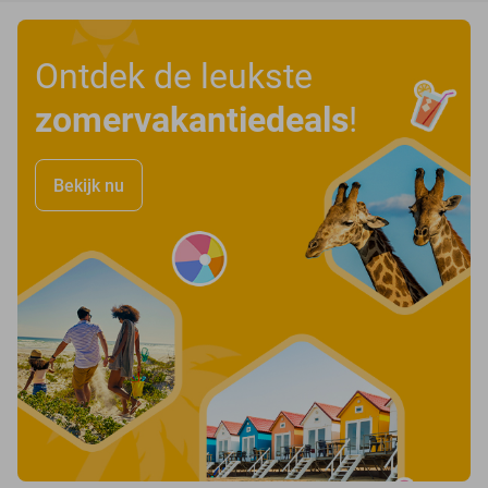
Ontdek de leukste
zomervakantiedeals
!
Bekijk nu