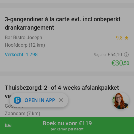
favorite_border
3-gangendiner à la carte evt. incl onbeperkt
44%
drankarrangement
Bar Bistro Joseph
9.8
star
Hoofddorp (12 km)
Verkocht: 1.798
€54
,10
Regulier
€30
,50
favorite_border
Thuisbezorgd: 2- of 4-weeks afslankpakket
55%
van GoSlank
close
OPEN IN APP
GoSlank
8.3
star
Zaandam (7 km)
Boek nu voor €119
Verkocht: 338
€54
,95
Regulier
hotel
shopping_cart
Boek nu
navigate_next
per kamer, per nacht
€24
,99