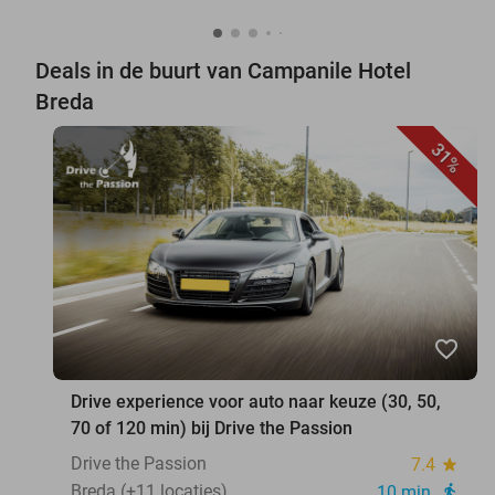
Deals in de buurt van Campanile Hotel
Breda
31%
favorite_border
Drive experience voor auto naar keuze (30, 50,
70 of 120 min) bij Drive the Passion
Drive the Passion
7.4
star
Breda (+11 locaties)
10 min.
directions_walk