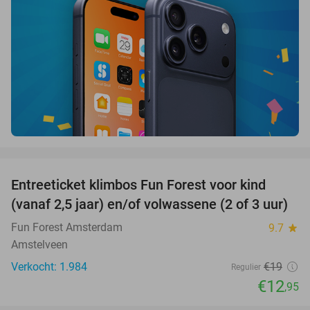
favorite_border
Entreeticket klimbos Fun Forest voor kind
32%
(vanaf 2,5 jaar) en/of volwassene (2 of 3 uur)
Fun Forest Amsterdam
9.7
star
Amstelveen
Verkocht: 1.984
€19
Regulier
€12
,95
favorite_border