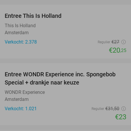
favorite_border
Entree This Is Holland
25%
This Is Holland
Amsterdam
Verkocht: 2.378
€27
Regulier
€20
,25
favorite_border
Entree WONDR Experience inc. Spongebob
27%
Special + drankje naar keuze
WONDR Experience
Amsterdam
Verkocht: 1.021
€31
,50
Regulier
€23
favorite_border