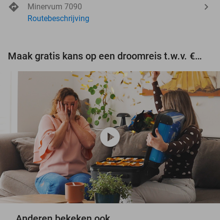
Minervum 7090
Routebeschrijving
Maak gratis kans op een droomreis t.w.v. €3.000!
play_circle
Anderen bekeken ook