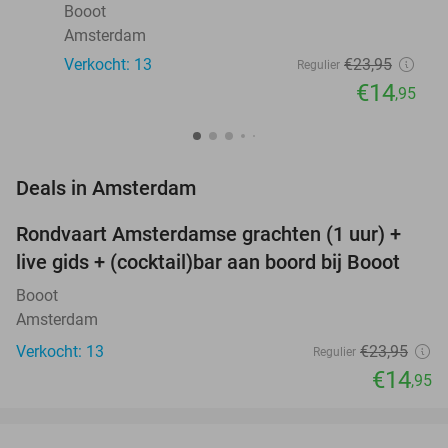
Booot
Amsterdam
Verkocht: 13
€23
,95
Regulier
€14
,95
favorite_border
Deals in Amsterdam
Rondvaart Amsterdamse grachten (1 uur) +
38%
NEW
live gids + (cocktail)bar aan boord bij Booot
TODAY
Booot
Amsterdam
Verkocht: 13
€23
,95
Regulier
€14
,95
favorite_border