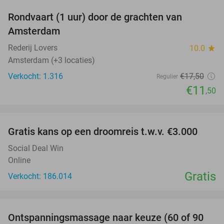
Rondvaart (1 uur) door de grachten van
34%
Amsterdam
Rederij Lovers
10.0
star
Amsterdam (+3 locaties)
Verkocht: 1.316
€17
,50
Regulier
€11
,50
favorite_border
Gratis kans op een droomreis t.w.v. €3.000
Social Deal Win
Online
Gratis
Verkocht: 186.014
favorite_border
Ontspanningsmassage naar keuze (60 of 90
40%