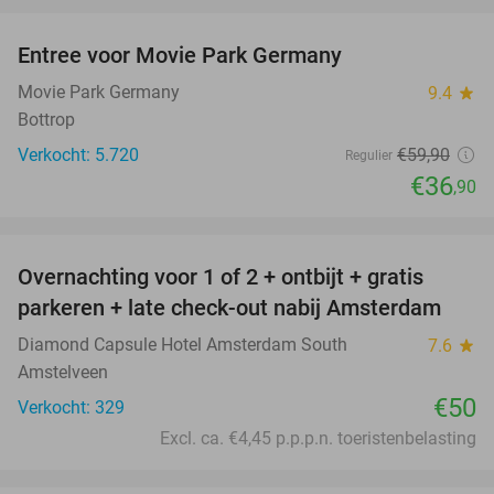
Entree voor Movie Park Germany
38%
Movie Park Germany
9.4
star
Bottrop
Verkocht: 5.720
€59
,90
Regulier
€36
,90
favorite_border
Overnachting voor 1 of 2 + ontbijt + gratis
parkeren + late check-out nabij Amsterdam
Diamond Capsule Hotel Amsterdam South
7.6
star
Amstelveen
€50
Verkocht: 329
Excl. ca. €4,45 p.p.p.n. toeristenbelasting
favorite_border