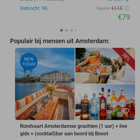
Verkocht: 96
€115
Regulier
€79
Populair bij mensen uit Amsterdam:
38%
NEW
TODAY
favorite_border
Rondvaart Amsterdamse grachten (1 uur) + live
gids + (cocktail)bar aan boord bij Booot