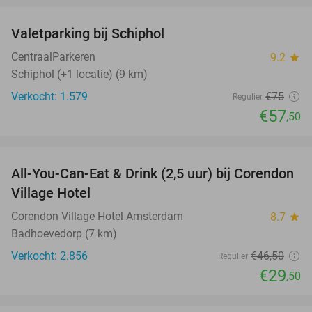
Valetparking bij Schiphol
23%
CentraalParkeren
9.2
star
Schiphol (+1 locatie) (9 km)
Verkocht: 1.579
€75
Regulier
€57
,50
favorite_border
All-You-Can-Eat & Drink (2,5 uur) bij Corendon
37%
Village Hotel
Corendon Village Hotel Amsterdam
8.7
star
Badhoevedorp (7 km)
Verkocht: 2.856
€46
,50
Regulier
€29
,50