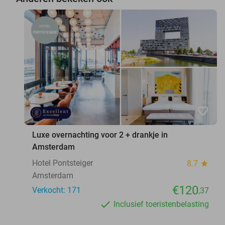
favorite_border
Luxe overnachting voor 2 + drankje in
Amsterdam
Hotel Pontsteiger
8.7
star
Amsterdam
€120
Verkocht: 171
,37
Inclusief toeristenbelasting