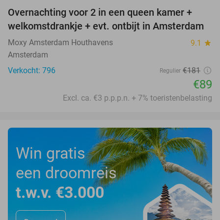
Overnachting voor 2 in een queen kamer +
51%
welkomstdrankje + evt. ontbijt in Amsterdam
Moxy Amsterdam Houthavens
9.1
star
Amsterdam
Verkocht: 796
€181
Regulier
€89
Excl. ca. €3 p.p.p.n. + 7% toeristenbelasting
Win gratis
een droomreis
t.w.v. €3.000