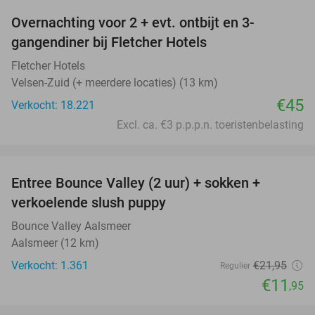
Overnachting voor 2 + evt. ontbijt en 3-
gangendiner bij Fletcher Hotels
Fletcher Hotels
Velsen-Zuid (+ meerdere locaties) (13 km)
€45
Verkocht: 18.221
Excl. ca. €3 p.p.p.n. toeristenbelasting
favorite_border
Entree Bounce Valley (2 uur) + sokken +
46%
verkoelende slush puppy
Bounce Valley Aalsmeer
Aalsmeer (12 km)
Verkocht: 1.361
€21
,95
Regulier
€11
,95