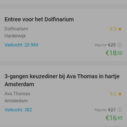
favorite_border
Entree voor het Dolfinarium
36%
Dolfinarium
8.5
star
Harderwijk
Verkocht: 20.969
€29
Regulier
€18
,50
favorite_border
3-gangen keuzediner bij Ava Thomas in hartje
37%
Amsterdam
Ava Thomas
9.2
star
Amsterdam
Verkocht: 382
€27
Regulier
€16
,95
favorite_border