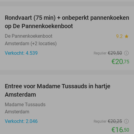
favorite_border
Rondvaart (75 min) + onbeperkt pannenkoeken
30%
op De Pannenkoekenboot
De Pannenkoekenboot
9.2
star
Amsterdam (+2 locaties)
Verkocht: 4.539
€29
,50
Regulier
€20
,75
favorite_border
Entree voor Madame Tussauds in hartje
19%
Amsterdam
Madame Tussauds
Amsterdam
Verkocht: 2.046
€20
,25
Regulier
€16
,50