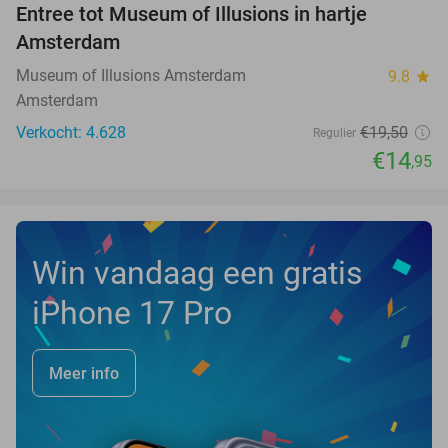
Entree tot Museum of Illusions in hartje
23%
Amsterdam
Museum of Illusions Amsterdam
9.8
star
Amsterdam
Verkocht: 4.628
€19
,50
Regulier
€14
,95
Win vandaag een gratis
iPhone 17 Pro
Meer info