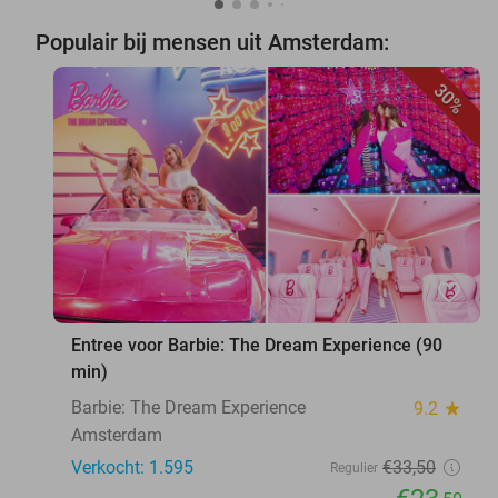
Populair bij mensen uit Amsterdam:
30%
favorite_border
Entree voor Barbie: The Dream Experience (90
min)
Barbie: The Dream Experience
9.2
star
Amsterdam
Verkocht: 1.595
€33
,50
Regulier