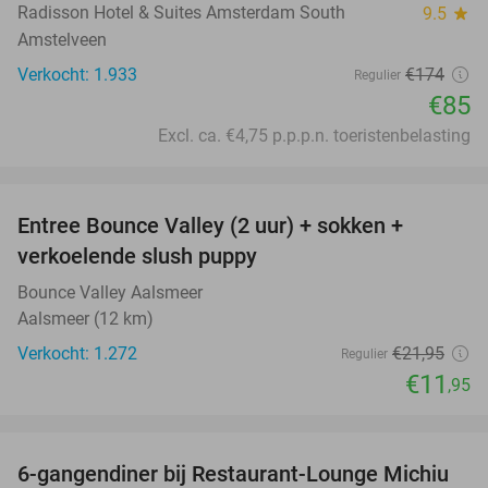
Radisson Hotel & Suites Amsterdam South
9.5
star
Amstelveen
Verkocht: 1.933
€174
Regulier
€85
Excl. ca. €4,75 p.p.p.n. toeristenbelasting
favorite_border
Entree Bounce Valley (2 uur) + sokken +
46%
verkoelende slush puppy
Bounce Valley Aalsmeer
Aalsmeer (12 km)
Verkocht: 1.272
€21
,95
Regulier
€11
,95
favorite_border
6-gangendiner bij Restaurant-Lounge Michiu
26%