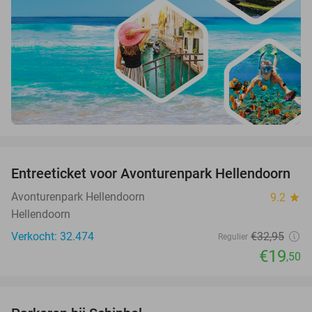
favorite_border
Entreeticket voor Avonturenpark Hellendoorn
41%
Avonturenpark Hellendoorn
9.2
star
Hellendoorn
Verkocht: 32.474
€32
,95
Regulier
€19
,50
favorite_border