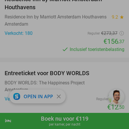
Houthavens
Residence Inn by Marriott Amsterdam Houthavens
9.2
star
Amsterdam
Verkocht: 180
€273
,37
Regulier
€156
,37
Inclusief toeristenbelasting
favorite_border
Entreeticket voor BODY WORLDS
50%
BODY WORLDS: The Happiness Project
Amsterdam
close
OPEN IN APP
Verkocht: 506
€25
Regulier
€12
,50
favorite_border
Boek nu voor €119
hotel
shopping_cart
Boek nu
navigate_next
per kamer, per nacht