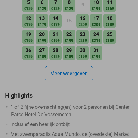
5
6
7
8
10
11
9
€129
€129
€129
€129
€199
€169
12
13
14
16
17
18
15
€179
€179
€179
€209
€209
€189
19
20
21
22
23
24
25
€199
€199
€199
€199
€219
€219
€189
26
27
28
29
30
31
€189
€189
€189
€189
€199
€199
Meer weergeven
Highlights
1 of 2 fijne overnachting(en) voor 2 personen bij Center
Parcs Hotel De Vossemeren
Inclusief een heerlijk ontbijt
Met zwemparadijs Aqua Mundo, de (overdekte) Market