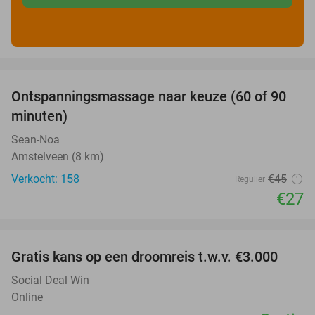
favorite_border
Ontspanningsmassage naar keuze (60 of 90
40%
minuten)
Sean-Noa
Amstelveen (8 km)
Verkocht: 158
€45
Regulier
€27
favorite_border
Gratis kans op een droomreis t.w.v. €3.000
Social Deal Win
Online