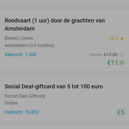
favorite_border
Rondvaart (1 uur) door de grachten van
34%
Amsterdam
Rederij Lovers
10.0
star
Amsterdam (+3 locaties)
Verkocht: 1.200
€17
,50
Regulier
€11
,50
favorite_border
Social Deal-giftcard van 5 tot 100 euro
Social Deal Giftcard
Online
€5
Verkocht: 76.853
favorite_border