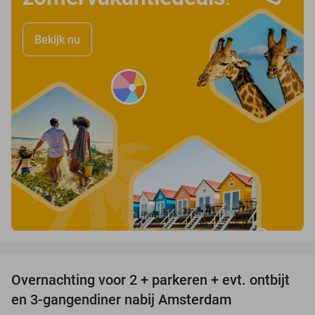
Bekijk nu
favorite_border
Overnachting voor 2 + parkeren + evt. ontbijt
51%
en 3-gangendiner nabij Amsterdam