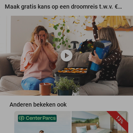
Maak gratis kans op een droomreis t.w.v. €3.000!
play_circle
Anderen bekeken ook
13%