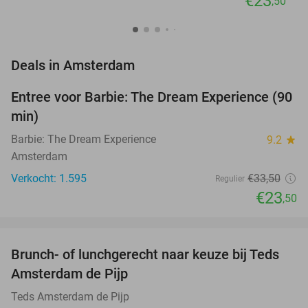
€23
,50
favorite_border
Deals in Amsterdam
Entree voor Barbie: The Dream Experience (90
30%
min)
Barbie: The Dream Experience
9.2
star
Amsterdam
Verkocht: 1.595
€33
,50
Regulier
€23
,50
favorite_border
Brunch- of lunchgerecht naar keuze bij Teds
29%
NEW
Amsterdam de Pijp
TODAY
Teds Amsterdam de Pijp