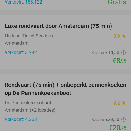
Gratis
Verkocht: 183.122
favorite_border
Luxe rondvaart door Amsterdam (75 min)
38%
Holland Ticket Services
8.9
star
Amsterdam
Verkocht: 3.282
€14
,50
Regulier
€8
,95
favorite_border
Rondvaart (75 min) + onbeperkt pannenkoeken
30%
op De Pannenkoekenboot
De Pannenkoekenboot
9.2
star
Amsterdam (+2 locaties)
Verkocht: 4.353
€29
,50
Regulier
€20
,75