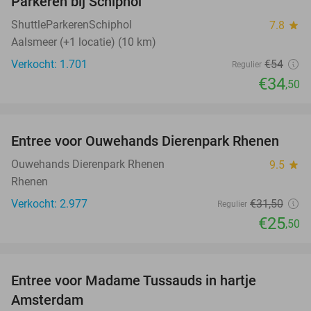
Parkeren bij Schiphol
36%
ShuttleParkerenSchiphol
7.8
star
Aalsmeer (+1 locatie) (10 km)
Verkocht: 1.701
€54
Regulier
€34
,50
favorite_border
Entree voor Ouwehands Dierenpark Rhenen
19%
Ouwehands Dierenpark Rhenen
9.5
star
Rhenen
Verkocht: 2.977
€31
,50
Regulier
€25
,50
favorite_border
Entree voor Madame Tussauds in hartje
19%
Amsterdam