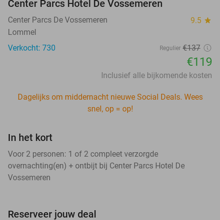
Center Parcs Hotel De Vossemeren
Center Parcs De Vossemeren
9.5
star
Lommel
Verkocht: 730
€137
Regulier
€119
Inclusief alle bijkomende kosten
Dagelijks om middernacht nieuwe Social Deals. Wees
snel, op = op!
In het kort
Voor 2 personen: 1 of 2 compleet verzorgde
overnachting(en) + ontbijt bij Center Parcs Hotel De
Vossemeren
Reserveer jouw deal