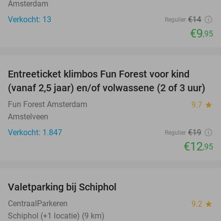
Amsterdam
Verkocht: 13
€14
Regulier
€9
,95
favorite_border
Entreeticket klimbos Fun Forest voor kind
32%
(vanaf 2,5 jaar) en/of volwassene (2 of 3 uur)
Fun Forest Amsterdam
9.7
star
Amstelveen
Verkocht: 1.847
€19
Regulier
€12
,95
favorite_border
Valetparking bij Schiphol
23%
CentraalParkeren
9.2
star
Schiphol (+1 locatie) (9 km)