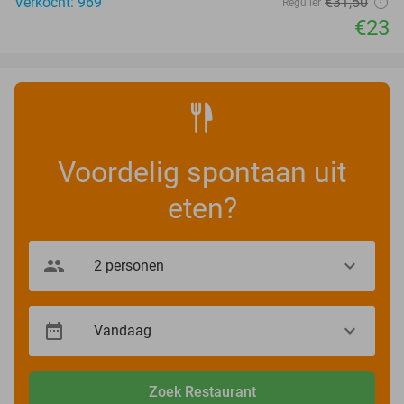
Verkocht: 969
€31
,50
Regulier
€23
Voordelig spontaan uit
eten?
Zoek Restaurant