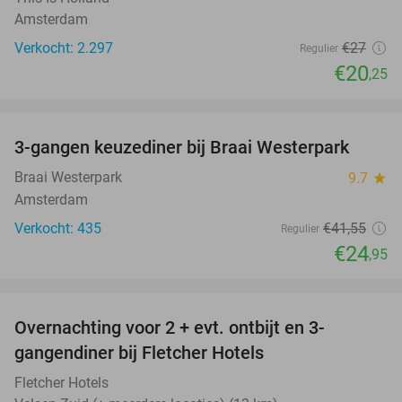
Amsterdam
Verkocht: 2.297
€27
Regulier
€20
,25
favorite_border
3-gangen keuzediner bij Braai Westerpark
40%
Braai Westerpark
9.7
star
Amsterdam
Verkocht: 435
€41
,55
Regulier
€24
,95
favorite_border
Overnachting voor 2 + evt. ontbijt en 3-
gangendiner bij Fletcher Hotels
Fletcher Hotels