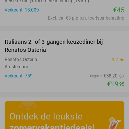
Velsen-Zuid (+ meerdere locaties) (13 km)
€45
Verkocht: 18.009
Excl. ca. €3 p.p.p.n. toeristenbelasting
favorite_border
Italiaans 2- of 3-gangen keuzediner bij
48%
Renato's Osteria
Renato's Osteria
9.7
star
Amsterdam
Verkocht: 759
€38
,20
Regulier
€19
,95
Ontdek de leukste
zomervakantiedeals
!