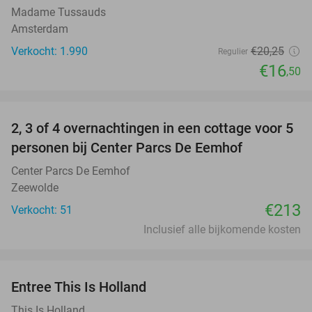
Madame Tussauds
Amsterdam
Verkocht: 1.990
€20
,25
Regulier
€16
,50
favorite_border
2, 3 of 4 overnachtingen in een cottage voor 5
personen bij Center Parcs De Eemhof
Center Parcs De Eemhof
Zeewolde
€213
Verkocht: 51
Inclusief alle bijkomende kosten
favorite_border
Entree This Is Holland
25%
This Is Holland