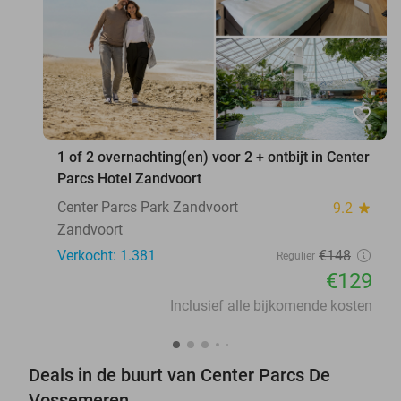
favorite_border
1 of 2 overnachting(en) voor 2 + ontbijt in Center
Parcs Hotel Zandvoort
Center Parcs Park Zandvoort
9.2
star
Zandvoort
Verkocht: 1.381
€148
Regulier
€129
Inclusief alle bijkomende kosten
Deals in de buurt van Center Parcs De
Vossemeren