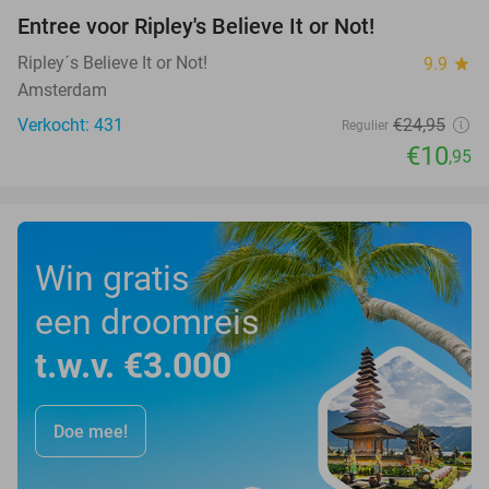
Entree voor Ripley's Believe It or Not!
56%
Ripley´s Believe It or Not!
9.9
star
Amsterdam
Verkocht: 431
€24
,95
Regulier
€10
,95
Win gratis
een droomreis
t.w.v. €3.000
Doe mee!