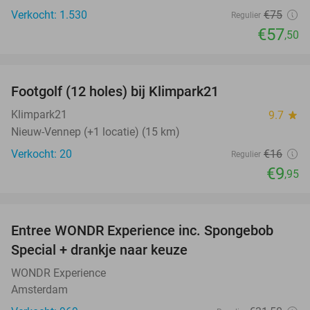
Verkocht: 1.530
€75
Regulier
€57
,50
favorite_border
Footgolf (12 holes) bij Klimpark21
38%
NEW
TODAY
Klimpark21
9.7
star
Nieuw-Vennep (+1 locatie) (15 km)
Verkocht: 20
€16
Regulier
€9
,95
favorite_border
Entree WONDR Experience inc. Spongebob
27%
Special + drankje naar keuze
WONDR Experience
Amsterdam