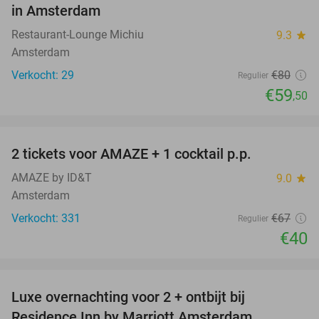
in Amsterdam
Restaurant-Lounge Michiu
9.3
star
Amsterdam
Verkocht: 29
€80
Regulier
€59
,50
favorite_border
2 tickets voor AMAZE + 1 cocktail p.p.
40%
AMAZE by ID&T
9.0
star
Amsterdam
Verkocht: 331
€67
Regulier
€40
favorite_border
Luxe overnachting voor 2 + ontbijt bij
43%
Residence Inn by Marriott Amsterdam