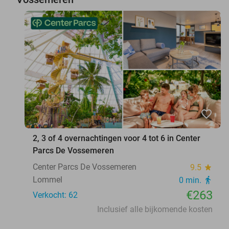
favorite_border
2, 3 of 4 overnachtingen voor 4 tot 6 in Center
Parcs De Vossemeren
Center Parcs De Vossemeren
9.5
star
Lommel
0 min.
directions_walk
€263
Verkocht: 62
Inclusief alle bijkomende kosten