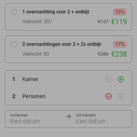
1 overnachting voor 2 + ontbijt
13%
€119
Verkocht: 357
€137
2 overnachtingen voor 2 + 2x ontbijt
17%
€238
Verkocht: 82
€286
remove_circle_outline
add_circle_outline
1
Kamer
remove_circle_outline
add_circle_outline
2
Personen
Inchecken
Uitchecken
Kies datum
Kies datum