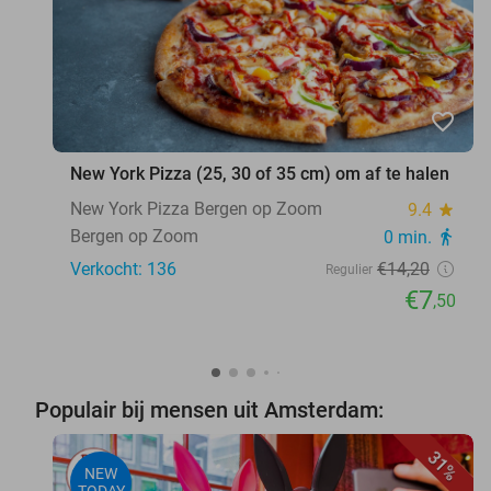
favorite_border
New York Pizza (25, 30 of 35 cm) om af te halen
New York Pizza Bergen op Zoom
9.4
star
Bergen op Zoom
0 min.
directions_walk
Verkocht: 136
€14
,20
Regulier
€7
,50
Populair bij mensen uit Amsterdam:
31%
NEW