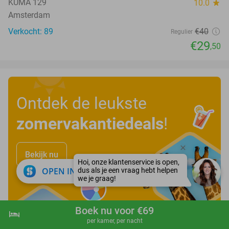
KUMA 129
10.0
star
Amsterdam
Verkocht: 89
€40
Regulier
€29
,50
Ontdek de leukste
zomervakantiedeals
!
Bekijk nu
close
OPEN IN APP
Boek nu voor €69
hotel
shopping_cart
Boek nu
navigate_next
per kamer, per nacht