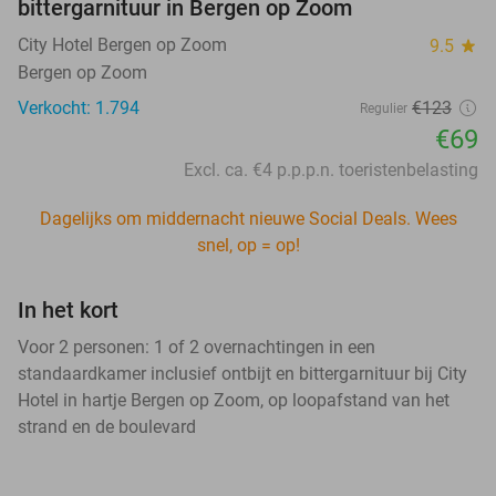
bittergarnituur in Bergen op Zoom
City Hotel Bergen op Zoom
9.5
star
Bergen op Zoom
Verkocht: 1.794
€123
Regulier
€69
Excl. ca. €4 p.p.p.n. toeristenbelasting
Dagelijks om middernacht nieuwe Social Deals. Wees
snel, op = op!
In het kort
Voor 2 personen: 1 of 2 overnachtingen in een
standaardkamer inclusief ontbijt en bittergarnituur bij City
Hotel in hartje Bergen op Zoom, op loopafstand van het
strand en de boulevard