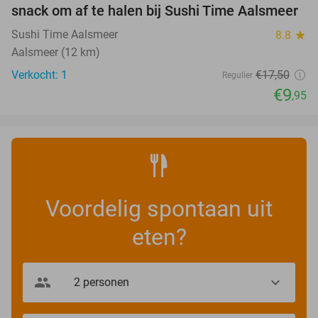
NEW
snack om af te halen bij Sushi Time Aalsmeer
TODAY
Sushi Time Aalsmeer
8.8
star
Aalsmeer (12 km)
Verkocht: 1
€17
,50
Regulier
€9
,95
Voordelig spontaan uit
eten?