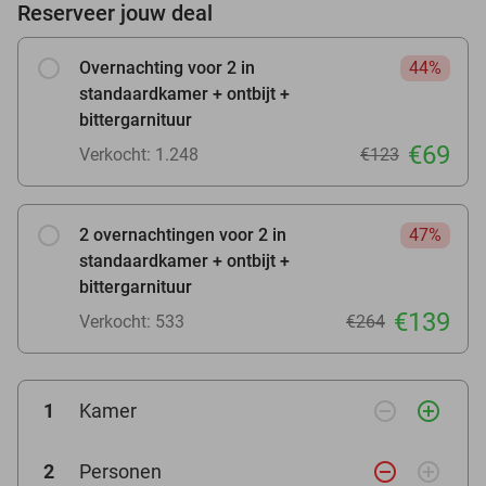
Reserveer jouw deal
Overnachting voor 2 in
44%
standaardkamer + ontbijt +
bittergarnituur
€69
Verkocht: 1.248
€123
2 overnachtingen voor 2 in
47%
standaardkamer + ontbijt +
bittergarnituur
€139
Verkocht: 533
€264
remove_circle_outline
add_circle_outline
1
Kamer
remove_circle_outline
add_circle_outline
2
Personen