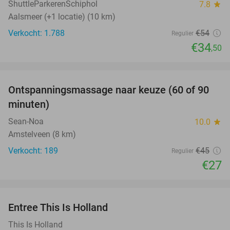
ShuttleParkerenSchiphol
7.8
star
Aalsmeer (+1 locatie) (10 km)
Verkocht: 1.788
€54
Regulier
€34
,50
favorite_border
Ontspanningsmassage naar keuze (60 of 90
40%
minuten)
Sean-Noa
10.0
star
Amstelveen (8 km)
Verkocht: 189
€45
Regulier
€27
favorite_border
Entree This Is Holland
25%
This Is Holland