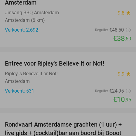
Amsterdam
Jinsang BBQ Amsterdam
9.8
star
Amsterdam (6 km)
Verkocht: 2.692
€48
,50
Regulier
€38
,50
favorite_border
Entree voor Ripley's Believe It or Not!
56%
Ripley´s Believe It or Not!
9.9
star
Amsterdam
Verkocht: 531
€24
,95
Regulier
€10
,95
favorite_border
Rondvaart Amsterdamse grachten (1 uur) +
38%
live gids + (cocktail)bar aan boord bij Booot