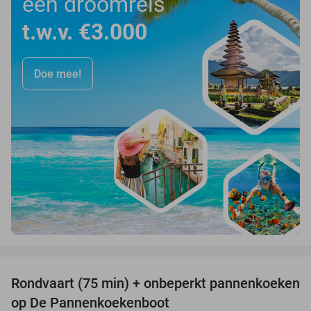
een droomreis
t.w.v. €3.000
Doe mee!
favorite_border
Rondvaart (75 min) + onbeperkt pannenkoeken
30%
op De Pannenkoekenboot