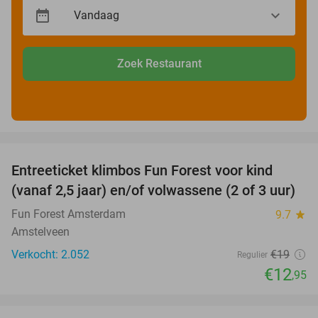
Zoek Restaurant
favorite_border
Entreeticket klimbos Fun Forest voor kind
32%
(vanaf 2,5 jaar) en/of volwassene (2 of 3 uur)
Fun Forest Amsterdam
9.7
star
Amstelveen
Verkocht: 2.052
€19
Regulier
€12
,95
favorite_border