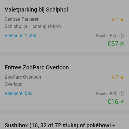
Valetparking bij Schiphol
23%
CentraalParkeren
9.2
star
Schiphol (+1 locatie) (9 km)
Verkocht: 1.626
€75
Regulier
€57
,50
favorite_border
Entree ZooParc Overloon
34%
NEW
TODAY
ZooParc Overloon
9.7
star
Overloon
Verkocht: 593
€25
Regulier
€16
,50
favorite_border
Sushibox (16, 32 of 72 stuks) of pokébowl +
43%