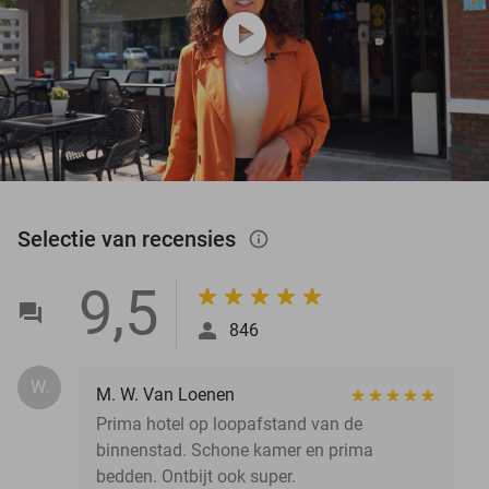
play_circle
Selectie van recensies
info_outlined
9,5
846
W.
M. W. Van Loenen
Prima hotel op loopafstand van de
binnenstad. Schone kamer en prima
bedden. Ontbijt ook super.