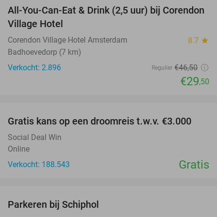
All-You-Can-Eat & Drink (2,5 uur) bij Corendon
37%
Village Hotel
Corendon Village Hotel Amsterdam
8.7
star
Badhoevedorp (7 km)
Verkocht: 2.896
€46
,50
Regulier
€29
,50
favorite_border
Gratis kans op een droomreis t.w.v. €3.000
Social Deal Win
Online
Gratis
Verkocht: 188.543
favorite_border
Parkeren bij Schiphol
36%