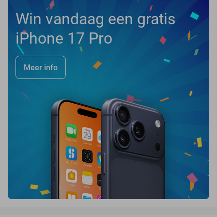
Win vandaag een gratis
iPhone 17 Pro
Meer info
favorite_border