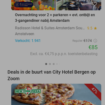
favorite_border
Overnachting voor 2 + parkeren + evt. ontbijt en
3-gangendiner nabij Amsterdam
Radisson Hotel & Suites Amsterdam South
9.5
star
Amstelveen
Verkocht: 1.941
€174
Regulier
€85
Excl. ca. €4,75 p.p.p.n. toeristenbelasting
Deals in de buurt van City Hotel Bergen op
Zoom
47%