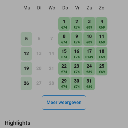
Ma
Di
Wo
Do
Vr
Za
Zo
1
2
3
4
€74
€74
€89
€69
8
9
10
11
5
6
7
€74
€74
€89
€69
15
16
17
18
12
13
14
€74
€74
€149
€69
22
23
24
25
19
20
21
€74
€74
€89
€69
29
30
31
26
27
28
€74
€74
€89
Meer weergeven
Highlights