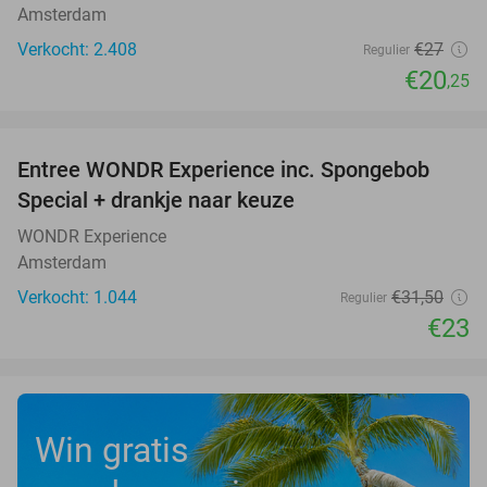
Amsterdam
Verkocht: 2.408
€27
Regulier
€20
,25
favorite_border
Entree WONDR Experience inc. Spongebob
27%
Special + drankje naar keuze
WONDR Experience
Amsterdam
Verkocht: 1.044
€31
,50
Regulier
€23
Win gratis