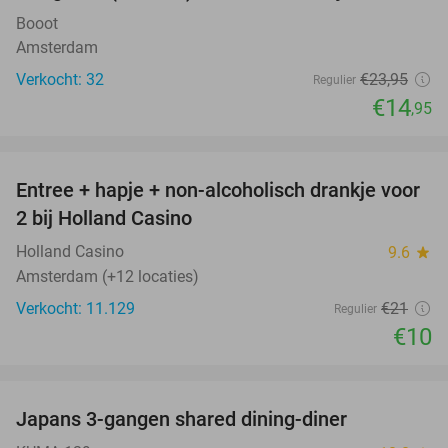
Booot
Amsterdam
Verkocht: 32
€23
,95
Regulier
€14
,95
favorite_border
Entree + hapje + non-alcoholisch drankje voor
52%
2 bij Holland Casino
Holland Casino
9.6
star
Amsterdam (+12 locaties)
Verkocht: 11.129
€21
Regulier
€10
favorite_border
Japans 3-gangen shared dining-diner
26%