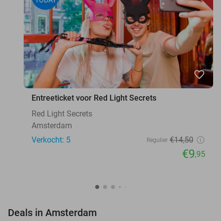
TODAY
favorite_border
Entreeticket voor Red Light Secrets
Red Light Secrets
Amsterdam
Verkocht: 5
€14
,50
Regulier
€9
,95
favorite_border
Deals in Amsterdam