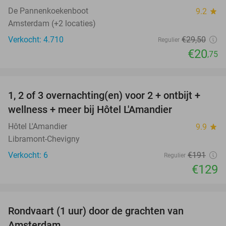
De Pannenkoekenboot
9.2
star
Amsterdam (+2 locaties)
Verkocht: 4.710
€29
,50
Regulier
€20
,75
favorite_border
1, 2 of 3 overnachting(en) voor 2 + ontbijt +
32%
NEW
wellness + meer bij Hôtel L'Amandier
TODAY
Hôtel L'Amandier
9.9
star
Libramont-Chevigny
Verkocht: 6
€191
Regulier
€129
favorite_border
Rondvaart (1 uur) door de grachten van
34%
Amsterdam