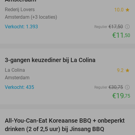
Rederij Lovers
10.0
star
Amsterdam (+3 locaties)
Verkocht: 1.393
€17
,50
Regulier
€11
,50
favorite_border
3-gangen keuzediner bij La Colina
36%
La Colina
9.2
star
Amsterdam
Verkocht: 435
€30
,75
Regulier
€19
,75
favorite_border
All-You-Can-Eat Koreaanse BBQ + onbeperkt
21%
drinken (2 of 2,5 uur) bij Jinsang BBQ