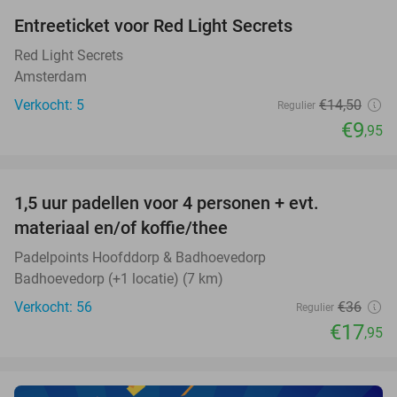
Entreeticket voor Red Light Secrets
31%
NEW
TODAY
Red Light Secrets
Amsterdam
Verkocht: 5
€14
,50
Regulier
€9
,95
favorite_border
1,5 uur padellen voor 4 personen + evt.
50%
NEW
materiaal en/of koffie/thee
TODAY
Padelpoints Hoofddorp & Badhoevedorp
Badhoevedorp (+1 locatie) (7 km)
Verkocht: 56
€36
Regulier
€17
,95