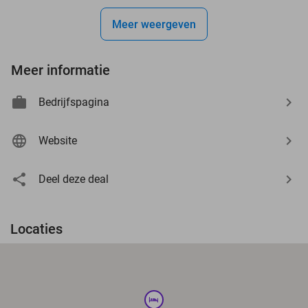
Meer weergeven
Meer informatie
Bedrijfspagina
Website
Deel deze deal
Locaties
hotel