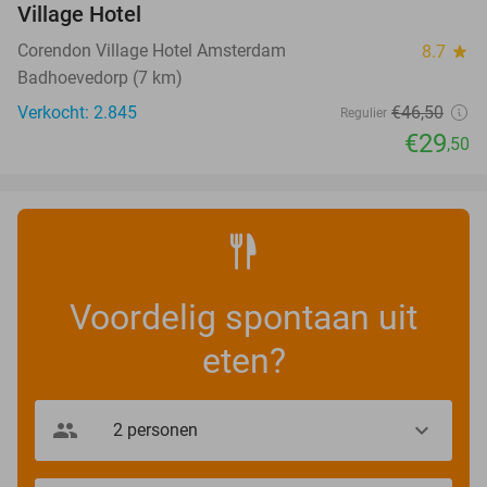
Village Hotel
Corendon Village Hotel Amsterdam
8.7
star
Badhoevedorp (7 km)
Verkocht: 2.845
€46
,50
Regulier
€29
,50
Voordelig spontaan uit
eten?