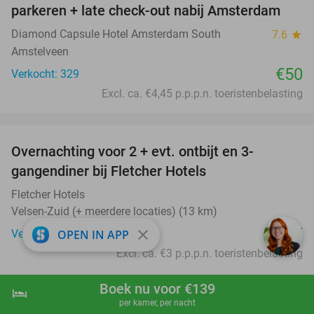
parkeren + late check-out nabij Amsterdam
Diamond Capsule Hotel Amsterdam South
7.6
star
Amstelveen
€50
Verkocht: 329
Excl. ca. €4,45 p.p.p.n. toeristenbelasting
favorite_border
Overnachting voor 2 + evt. ontbijt en 3-
gangendiner bij Fletcher Hotels
Fletcher Hotels
Velsen-Zuid (+ meerdere locaties) (13 km)
€45
close
OPEN IN APP
Verkocht: 18.188
Excl. ca. €3 p.p.p.n. toeristenbelasting
favorite_border
Boek nu voor €139
hotel
shopping_cart
Boek nu
navigate_next
per kamer, per nacht
Entree Bounce Valley (2 uur) + sokken +