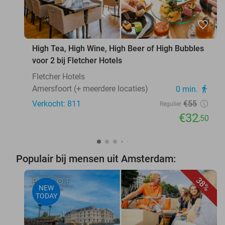
favorite_border
High Tea, High Wine, High Beer of High Bubbles
voor 2 bij Fletcher Hotels
Fletcher Hotels
Amersfoort (+ meerdere locaties)
0 min.
directions_walk
Verkocht: 811
€55
Regulier
€32
,50
Populair bij mensen uit Amsterdam:
38%
NEW
TODAY