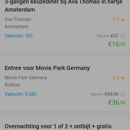
3-gangen keuzediner bij Ava Thomas in hartje
37%
Amsterdam
Ava Thomas
9.2
star
Amsterdam
Verkocht: 382
€27
Regulier
€16
,95
favorite_border
Entree voor Movie Park Germany
38%
Movie Park Germany
9.4
star
Bottrop
Verkocht: 5.680
€59
,90
Regulier
€36
,90
favorite_border
Overnachting voor 1 of 2 + ontbijt + gratis