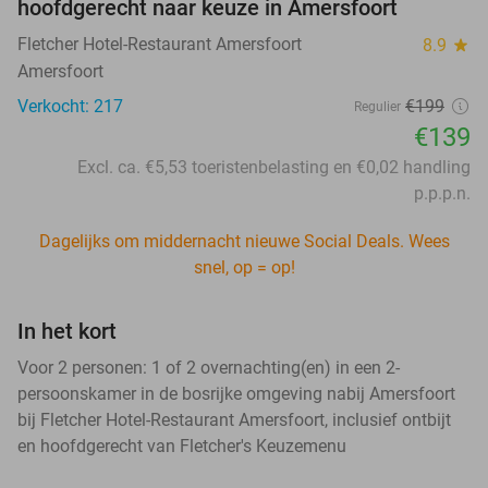
hoofdgerecht naar keuze in Amersfoort
Fletcher Hotel-Restaurant Amersfoort
8.9
star
Amersfoort
Verkocht: 217
€199
Regulier
€139
Excl. ca. €5,53 toeristenbelasting en €0,02 handling
p.p.p.n.
Dagelijks om middernacht nieuwe Social Deals. Wees
snel, op = op!
In het kort
Voor 2 personen: 1 of 2 overnachting(en) in een 2-
persoonskamer in de bosrijke omgeving nabij Amersfoort
bij Fletcher Hotel-Restaurant Amersfoort, inclusief ontbijt
en hoofdgerecht van Fletcher's Keuzemenu