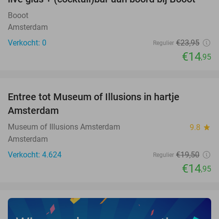
TODAY
Booot
Amsterdam
Verkocht: 0
€23
,95
Regulier
€14
,95
favorite_border
Entree tot Museum of Illusions in hartje
23%
Amsterdam
Museum of Illusions Amsterdam
9.8
star
Amsterdam
Verkocht: 4.624
€19
,50
Regulier
€14
,95