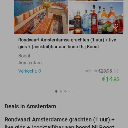
favorite_border
Rondvaart Amsterdamse grachten (1 uur) + live
gids + (cocktail)bar aan boord bij Booot
Booot
Amsterdam
Verkocht: 0
€23
,95
Regulier
€14
,95
favorite_border
Deals in Amsterdam
Rondvaart Amsterdamse grachten (1 uur) +
38%
NEW
live gids + (cocktail)bar aan boord bij Booot