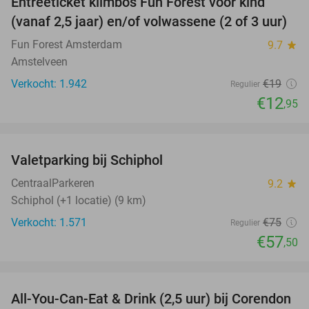
Entreeticket klimbos Fun Forest voor kind
32%
(vanaf 2,5 jaar) en/of volwassene (2 of 3 uur)
Fun Forest Amsterdam
9.7
star
Amstelveen
Verkocht: 1.942
€19
Regulier
€12
,95
favorite_border
Valetparking bij Schiphol
23%
CentraalParkeren
9.2
star
Schiphol (+1 locatie) (9 km)
Verkocht: 1.571
€75
Regulier
€57
,50
favorite_border
All-You-Can-Eat & Drink (2,5 uur) bij Corendon
37%