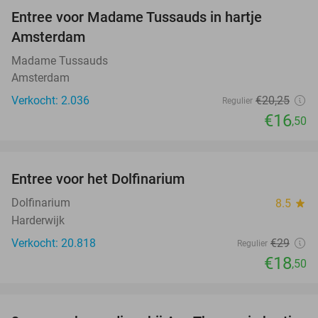
Entree voor Madame Tussauds in hartje
19%
Amsterdam
Madame Tussauds
Amsterdam
Verkocht: 2.036
€20
,25
Regulier
€16
,50
favorite_border
Entree voor het Dolfinarium
36%
Dolfinarium
8.5
star
Harderwijk
Verkocht: 20.818
€29
Regulier
€18
,50
favorite_border