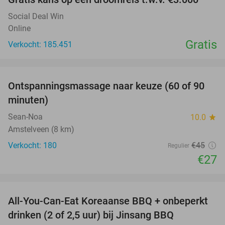
Social Deal Win
Online
Gratis
Verkocht: 185.451
favorite_border
Ontspanningsmassage naar keuze (60 of 90
40%
minuten)
Sean-Noa
10.0
star
Amstelveen (8 km)
Verkocht: 180
€45
Regulier
€27
favorite_border
All-You-Can-Eat Koreaanse BBQ + onbeperkt
21%
drinken (2 of 2,5 uur) bij Jinsang BBQ