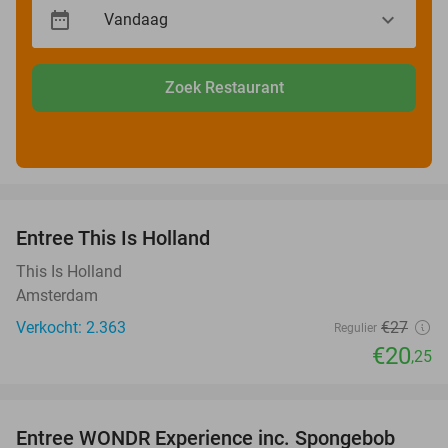
Zoek Restaurant
favorite_border
Entree This Is Holland
25%
This Is Holland
Amsterdam
Verkocht: 2.363
€27
Regulier
€20
,25
favorite_border
Entree WONDR Experience inc. Spongebob
27%