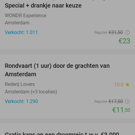
Special + drankje naar keuze
WONDR Experience
Amsterdam
Verkocht: 1.011
€31
,50
Regulier
€23
favorite_border
Rondvaart (1 uur) door de grachten van
34%
Amsterdam
Rederij Lovers
10.0
star
Amsterdam (+3 locaties)
Verkocht: 1.290
€17
,50
Regulier
€11
,50
favorite_border
Gratis kans op een droomreis t.w.v. €3.000