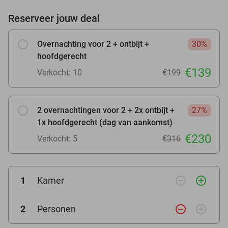
Reserveer jouw deal
Overnachting voor 2 + ontbijt +
30%
hoofdgerecht
€139
Verkocht: 10
€199
2 overnachtingen voor 2 + 2x ontbijt +
27%
1x hoofdgerecht (dag van aankomst)
€230
Verkocht: 5
€316
remove_circle_outline
add_circle_outline
1
Kamer
remove_circle_outline
add_circle_outline
2
Personen