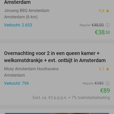
Amsterdam
Jinsang BBQ Amsterdam
9.8
star
Amsterdam (6 km)
Verkocht: 2.653
€48
,50
Regulier
€38
,50
favorite_border
Overnachting voor 2 in een queen kamer +
51%
welkomstdrankje + evt. ontbijt in Amsterdam
Moxy Amsterdam Houthavens
9.1
star
Amsterdam
Verkocht: 794
€181
Regulier
€89
Excl. ca. €3 p.p.p.n. + 7% toeristenbelasting