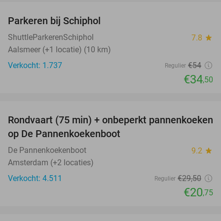
Parkeren bij Schiphol
36%
ShuttleParkerenSchiphol
7.8
star
Aalsmeer (+1 locatie) (10 km)
Verkocht: 1.737
€54
Regulier
€34
,50
favorite_border
Rondvaart (75 min) + onbeperkt pannenkoeken
30%
op De Pannenkoekenboot
De Pannenkoekenboot
9.2
star
Amsterdam (+2 locaties)
Verkocht: 4.511
€29
,50
Regulier
€20
,75
favorite_border