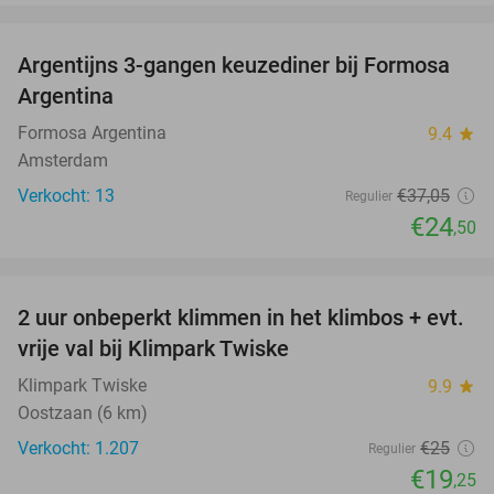
favorite_border
Argentijns 3-gangen keuzediner bij Formosa
34%
Argentina
Formosa Argentina
9.4
star
Amsterdam
Verkocht: 13
€37
,05
Regulier
€24
,50
favorite_border
2 uur onbeperkt klimmen in het klimbos + evt.
23%
vrije val bij Klimpark Twiske
Klimpark Twiske
9.9
star
Oostzaan (6 km)
Verkocht: 1.207
€25
Regulier
€19
,25