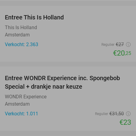
favorite_border
Entree This Is Holland
25%
This Is Holland
Amsterdam
Verkocht: 2.363
€27
Regulier
€20
,25
favorite_border
Entree WONDR Experience inc. Spongebob
27%
Special + drankje naar keuze
WONDR Experience
Amsterdam
Verkocht: 1.011
€31
,50
Regulier
€23
favorite_border