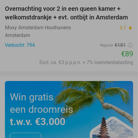
Overnachting voor 2 in een queen kamer +
51%
welkomstdrankje + evt. ontbijt in Amsterdam
Moxy Amsterdam Houthavens
9.1
star
Amsterdam
Verkocht: 794
€181
Regulier
€89
Excl. ca. €3 p.p.p.n. + 7% toeristenbelasting
Win gratis
een droomreis
t.w.v. €3.000