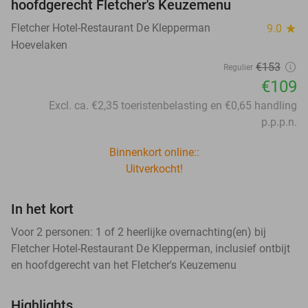
hoofdgerecht Fletcher's Keuzemenu
Fletcher Hotel-Restaurant De Klepperman
9.0
star
Hoevelaken
€153
Regulier
€109
Excl. ca. €2,35 toeristenbelasting en €0,65 handling
p.p.p.n.
Binnenkort online::
Uitverkocht!
In het kort
Voor 2 personen: 1 of 2 heerlijke overnachting(en) bij
Fletcher Hotel-Restaurant De Klepperman, inclusief ontbijt
en hoofdgerecht van het Fletcher's Keuzemenu
Highlights