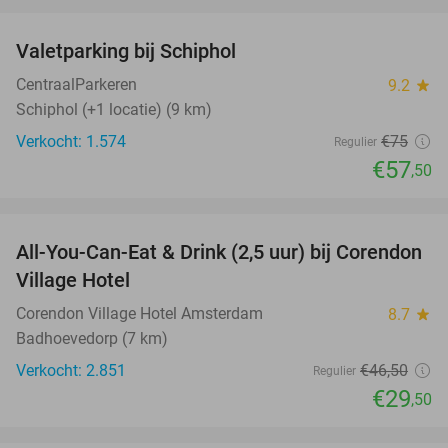
favorite_border
Valetparking bij Schiphol
23%
CentraalParkeren
9.2
star
Schiphol (+1 locatie) (9 km)
Verkocht: 1.574
€75
Regulier
€57
,50
favorite_border
All-You-Can-Eat & Drink (2,5 uur) bij Corendon
37%
Village Hotel
Corendon Village Hotel Amsterdam
8.7
star
Badhoevedorp (7 km)
Verkocht: 2.851
€46
,50
Regulier
€29
,50