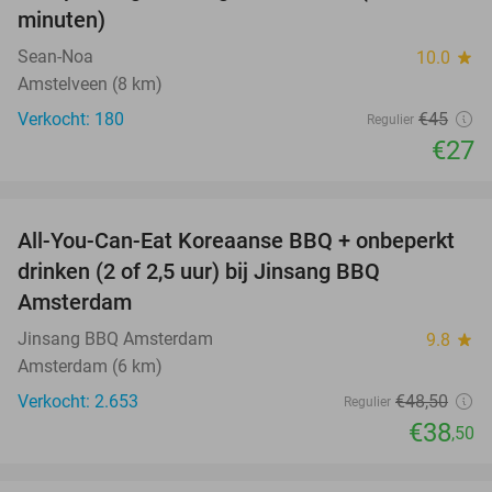
minuten)
Sean-Noa
10.0
star
Amstelveen (8 km)
Verkocht: 180
€45
Regulier
€27
favorite_border
All-You-Can-Eat Koreaanse BBQ + onbeperkt
21%
drinken (2 of 2,5 uur) bij Jinsang BBQ
Amsterdam
Jinsang BBQ Amsterdam
9.8
star
Amsterdam (6 km)
Verkocht: 2.653
€48
,50
Regulier
€38
,50
favorite_border