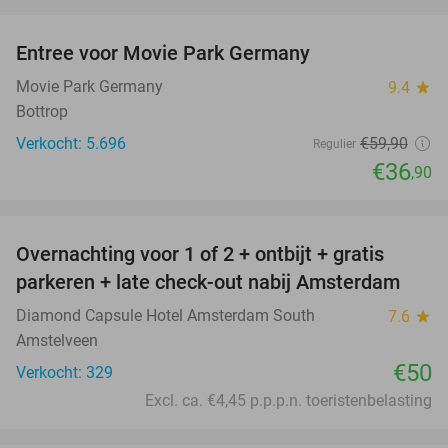
favorite_border
Entree voor Movie Park Germany
38%
Movie Park Germany
9.4
star
Bottrop
Verkocht: 5.696
€59
,90
Regulier
€36
,90
favorite_border
Overnachting voor 1 of 2 + ontbijt + gratis
parkeren + late check-out nabij Amsterdam
Diamond Capsule Hotel Amsterdam South
7.6
star
Amstelveen
€50
Verkocht: 329
Excl. ca. €4,45 p.p.p.n. toeristenbelasting
favorite_border