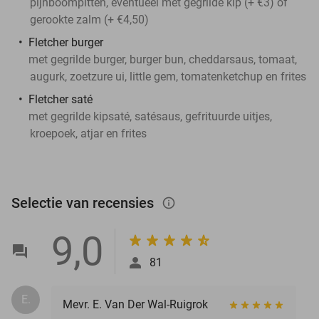
pijnboompitten, eventueel met gegrilde kip (+ €3) of
gerookte zalm (+ €4,50)
Fletcher burger
met gegrilde burger, burger bun, cheddarsaus, tomaat,
augurk, zoetzure ui, little gem, tomatenketchup en frites
Fletcher saté
met gegrilde kipsaté, satésaus, gefrituurde uitjes,
kroepoek, atjar en frites
Selectie van recensies
info_outlined
9,0
81
E.
Mevr. E. Van Der Wal-Ruigrok