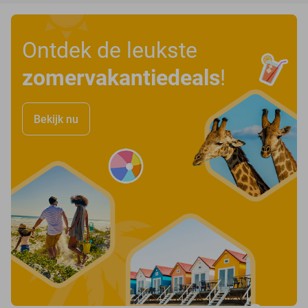
Ontdek de leukste
zomervakantiedeals
!
Bekijk nu