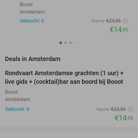
Booot
Amsterdam
Verkocht: 6
€23
,95
Regulier
€14
,95
favorite_border
Deals in Amsterdam
Rondvaart Amsterdamse grachten (1 uur) +
38%
NEW
live gids + (cocktail)bar aan boord bij Booot
TODAY
Booot
Amsterdam
Verkocht: 6
€23
,95
Regulier
€14
,95
favorite_border