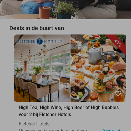
Deals in de buurt van
41%
favorite_border
High Tea, High Wine, High Beer of High Bubbles
voor 2 bij Fletcher Hotels
Fletcher Hotels
Hoevelaken (+ meerdere locaties)
directions_walk