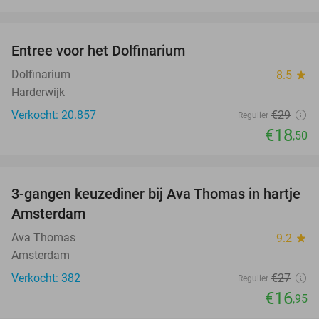
favorite_border
Entree voor het Dolfinarium
36%
Dolfinarium
8.5
star
Harderwijk
Verkocht: 20.857
€29
Regulier
€18
,50
favorite_border
3-gangen keuzediner bij Ava Thomas in hartje
37%
Amsterdam
Ava Thomas
9.2
star
Amsterdam
Verkocht: 382
€27
Regulier
€16
,95