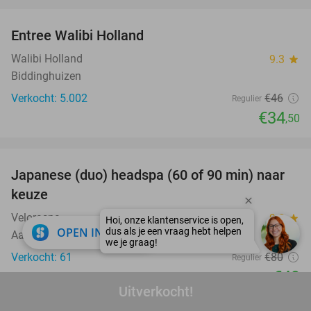
favorite_border
Entree Walibi Holland
25%
Walibi Holland
9.3
star
Biddinghuizen
Verkocht: 5.002
€46
Regulier
€34
,50
favorite_border
Japanese (duo) headspa (60 of 90 min) naar
39%
keuze
Veloraspa
9.8
star
close
OPEN IN APP
Aalsmeer (12 km)
Verkocht: 61
€80
Regulier
€49
Uitverkocht!
favorite_border