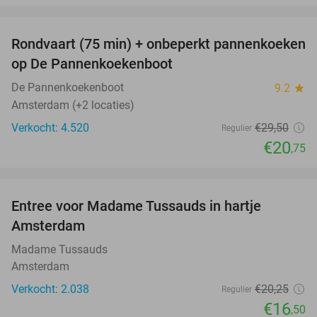
favorite_border
Rondvaart (75 min) + onbeperkt pannenkoeken
30%
op De Pannenkoekenboot
De Pannenkoekenboot
9.2
star
Amsterdam (+2 locaties)
Verkocht: 4.520
€29
,50
Regulier
€20
,75
favorite_border
Entree voor Madame Tussauds in hartje
19%
Amsterdam
Madame Tussauds
Amsterdam
Verkocht: 2.038
€20
,25
Regulier
€16
,50