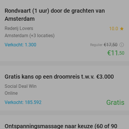
Rondvaart (1 uur) door de grachten van
34%
Amsterdam
Rederij Lovers
10.0
star
Amsterdam (+3 locaties)
Verkocht: 1.300
€17
,50
Regulier
€11
,50
favorite_border
Gratis kans op een droomreis t.w.v. €3.000
Social Deal Win
Online
Gratis
Verkocht: 185.592
favorite_border
Ontspanningsmassage naar keuze (60 of 90
40%