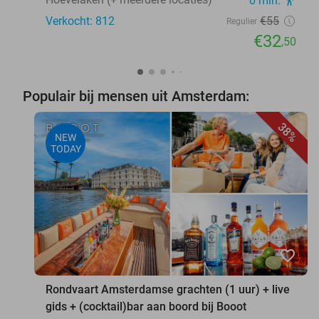
0 min.
Verkocht: 812
€55
Regulier
€32
,50
Populair bij mensen uit Amsterdam:
38%
NEW
TODAY
favorite_border
Rondvaart Amsterdamse grachten (1 uur) + live
gids + (cocktail)bar aan boord bij Booot