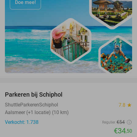
Doe mee!
favorite_border
Parkeren bij Schiphol
36%
ShuttleParkerenSchiphol
7.8
star
Aalsmeer (+1 locatie) (10 km)
Verkocht: 1.738
€54
Regulier
€34
,50