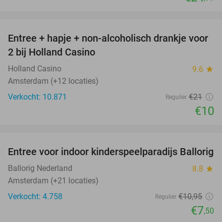
favorite_border
Entree + hapje + non-alcoholisch drankje voor
52%
2 bij Holland Casino
Holland Casino
9.6
star
Amsterdam (+12 locaties)
Verkocht: 10.871
€21
Regulier
€10
favorite_border
Entree voor indoor kinderspeelparadijs Ballorig
32%
Ballorig Nederland
8.8
star
Amsterdam (+21 locaties)
Verkocht: 4.758
€10
,95
Regulier
€7
,50