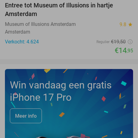
Entree tot Museum of Illusions in hartje
23%
Amsterdam
Museum of Illusions Amsterdam
9.8
star
Amsterdam
Verkocht: 4.624
€19
,50
Regulier
€14
,95
Win vandaag een gratis
iPhone 17 Pro
Meer info