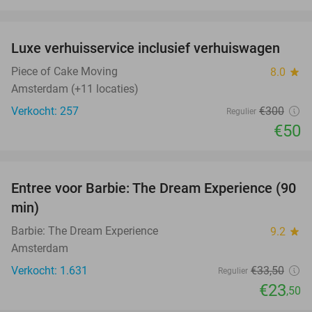
favorite_border
Luxe verhuisservice inclusief verhuiswagen
83%
Piece of Cake Moving
8.0
star
Amsterdam (+11 locaties)
Verkocht: 257
€300
Regulier
€50
favorite_border
Entree voor Barbie: The Dream Experience (90
30%
min)
Barbie: The Dream Experience
9.2
star
Amsterdam
Verkocht: 1.631
€33
,50
Regulier
€23
,50