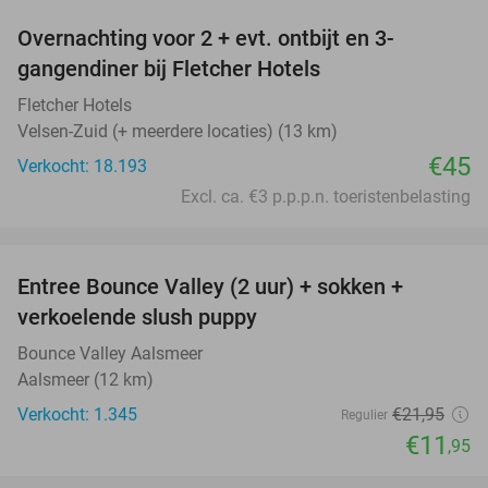
Overnachting voor 2 + evt. ontbijt en 3-
gangendiner bij Fletcher Hotels
Fletcher Hotels
Velsen-Zuid (+ meerdere locaties) (13 km)
€45
Verkocht: 18.193
Excl. ca. €3 p.p.p.n. toeristenbelasting
favorite_border
Entree Bounce Valley (2 uur) + sokken +
46%
verkoelende slush puppy
Bounce Valley Aalsmeer
Aalsmeer (12 km)
Verkocht: 1.345
€21
,95
Regulier
€11
,95