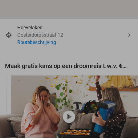
Hoevelaken
Oosterdorpsstraat 12
Routebeschrijving
Maak gratis kans op een droomreis t.w.v. €3.000!
play_circle