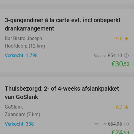
favorite_border
3-gangendiner à la carte evt. incl onbeperkt
44%
drankarrangement
Bar Bistro Joseph
9.8
star
Hoofddorp (12 km)
Verkocht: 1.798
€54
,10
Regulier
€30
,50
favorite_border
Thuisbezorgd: 2- of 4-weeks afslankpakket
55%
van GoSlank
GoSlank
8.3
star
Zaandam (7 km)
Verkocht: 338
€54
,95
Regulier
€24
,99