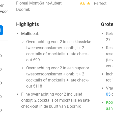
Floreal Mont-Saint-Aubert
9.6
star
Perfect
den.
Doornik
 voor
Highlights
Grote
l
Multideal:
Gel
27 
Overnachting voor 2 in een klassieke
tweepersoonskamer + ontbijt + 2
Res
cocktails of mocktails + late check-
rese
ard_arrow_right
out €99
(te 
vou
Overnachting voor 2 in een superior
ard_arrow_right
tweepersoonskamer + ontbijt + 2
Inc
cocktails of mocktails + late check-
tot 
ard_arrow_right
out €118
Vra
Fijne overnachting voor 2 inclusief
05
o
ard_arrow_right
ontbijt, 2 cocktails of mocktails en late
Koo
check-out in de buurt van Doornik
aan
ard_arrow_right