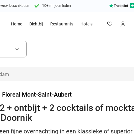
 week beschikbaar
10+ miljoen leden
Home
Dichtbij
Restaurants
Hotels
keyboard_arrow_down
>
Floreal Mont-Saint-Aubert
 + ontbijt + 2 cocktails of mockta
n Doornik
en fijne overnachting in een klassieke of superior 