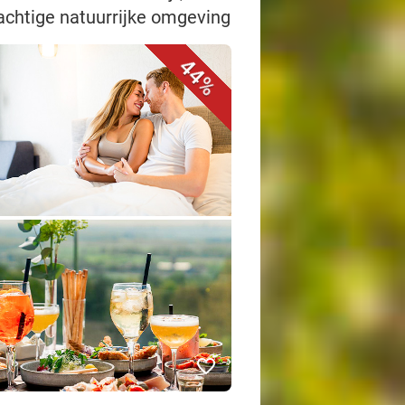
rachtige natuurrijke omgeving
44%
favorite_border