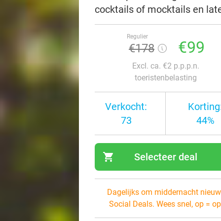
cocktails of mocktails en lat
Regulier
€99
€178
Excl. ca. €2 p.p.p.n.
toeristenbelasting
Verkocht:
Korting
73
44%
shopping_cart
Selecteer deal
navi
Dagelijks om middernacht nieuw
Social Deals. Wees snel, op = op