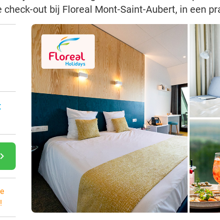
e check-out bij Floreal Mont-Saint-Aubert, in een p
:
gate_next
e
!