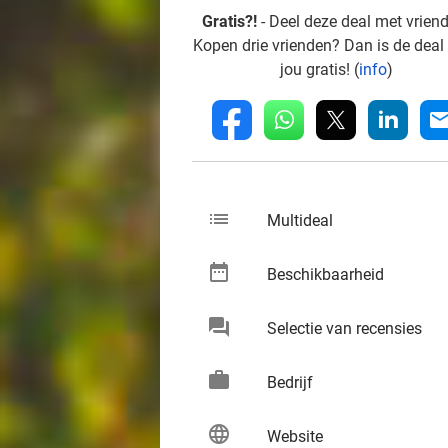
Gratis?!
- Deel deze deal met vrien
Kopen drie vrienden? Dan is de deal
jou gratis! (
info
)
whatsapp
linkedin
fb
mai
list
keybo
Multideal
date_range
keybo
Beschikbaarheid
chat
keybo
Selectie van recensies
work
keybo
Bedrijf
language
keybo
Website