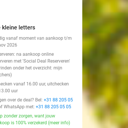
 kleine letters
dig vanaf moment van aankoop t/m
nov 2026
erveren:
na aankoop online
rveren met 'Social Deal Reserveren'
vinden onder het overzicht:
mijn
chers
)
hecken vanaf 16.00 uur, uitchecken
13.00 uur
gen over de deal? Bel:
+31 88 205 05
f WhatsApp met:
+31 88 205 05 05
p zonder zorgen, want jouw
koop is 100% verzekerd (meer info)