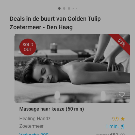
Deals in de buurt van Golden Tulip
Zoetermeer - Den Haag
53%
SOLD
OUT
favorite_border
Massage naar keuze (60 min)
Healing Handz
9.9
star
Zoetermeer
1 min.
directions_walk