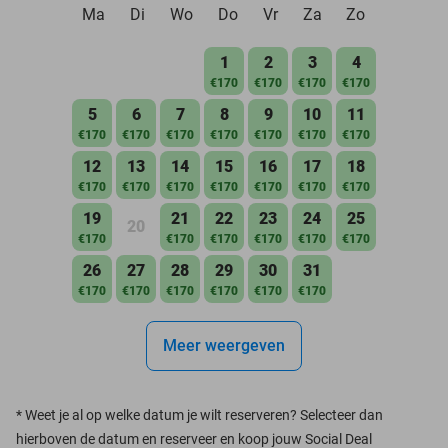
Ma
Di
Wo
Do
Vr
Za
Zo
1
2
3
4
€170
€170
€170
€170
5
6
7
8
9
10
11
€170
€170
€170
€170
€170
€170
€170
12
13
14
15
16
17
18
€170
€170
€170
€170
€170
€170
€170
19
21
22
23
24
25
20
€170
€170
€170
€170
€170
€170
26
27
28
29
30
31
€170
€170
€170
€170
€170
€170
Meer weergeven
*
Weet je al op welke datum je wilt reserveren? Selecteer dan
hierboven de datum en reserveer en koop jouw Social Deal