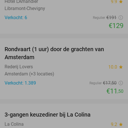
Hôtel L'Amandier
9.9
star
Libramont-Chevigny
Verkocht: 6
€191
Regulier
€129
favorite_border
Rondvaart (1 uur) door de grachten van
34%
Amsterdam
Rederij Lovers
10.0
star
Amsterdam (+3 locaties)
Verkocht: 1.389
€17
,50
Regulier
€11
,50
favorite_border
3-gangen keuzediner bij La Colina
36%
La Colina
9.2
star