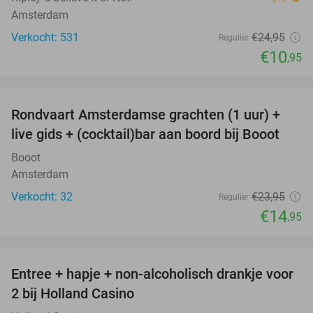
Amsterdam
Verkocht: 531
€24
,95
Regulier
€10
,95
favorite_border
Rondvaart Amsterdamse grachten (1 uur) +
38%
live gids + (cocktail)bar aan boord bij Booot
Booot
Amsterdam
Verkocht: 32
€23
,95
Regulier
€14
,95
favorite_border
Entree + hapje + non-alcoholisch drankje voor
52%
2 bij Holland Casino