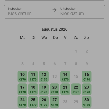
Inchecken
Uitchecken
Kies datum
Kies datum
augustus 2026
Ma
Di
Wo
Do
Vr
Za
Zo
1
2
3
4
5
6
7
8
9
10
11
12
14
16
13
15
€170
€170
€170
€170
€170
17
18
19
20
21
22
23
€170
€170
€170
€170
€170
€170
€170
24
25
26
27
30
28
29
€170
€170
€170
€170
€170