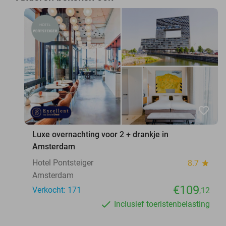
favorite_border
Luxe overnachting voor 2 + drankje in
Amsterdam
Hotel Pontsteiger
8.7
star
Amsterdam
€109
Verkocht: 171
,12
Inclusief toeristenbelasting