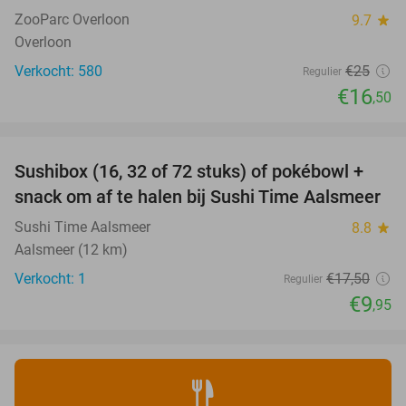
NEW
TODAY
ZooParc Overloon
9.7
star
Overloon
Verkocht: 580
€25
Regulier
€16
,50
favorite_border
Sushibox (16, 32 of 72 stuks) of pokébowl +
43%
NEW
snack om af te halen bij Sushi Time Aalsmeer
TODAY
Sushi Time Aalsmeer
8.8
star
Aalsmeer (12 km)
Verkocht: 1
€17
,50
Regulier
€9
,95