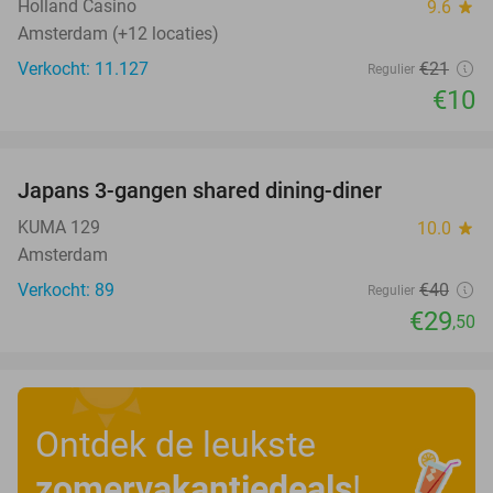
Holland Casino
9.6
star
Amsterdam (+12 locaties)
Verkocht: 11.127
€21
Regulier
€10
favorite_border
Japans 3-gangen shared dining-diner
26%
KUMA 129
10.0
star
Amsterdam
Verkocht: 89
€40
Regulier
€29
,50
Ontdek de leukste
zomervakantiedeals
!