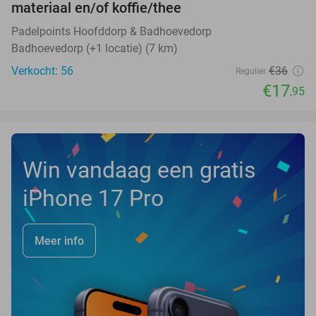
materiaal en/of koffie/thee
TODAY
Padelpoints Hoofddorp & Badhoevedorp
Badhoevedorp (+1 locatie) (7 km)
Verkocht: 56
€36
Regulier
€17
,95
Win vandaag een gratis
iPhone 17 Pro
Meer info