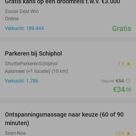
Gratis kans op een droomreis t.w.v. €3.000
Social Deal Win
Online
Gratis
Verkocht: 188.444
favorite_border
Parkeren bij Schiphol
36%
ShuttleParkerenSchiphol
7.8
star
Aalsmeer (+1 locatie) (10 km)
Verkocht: 1.786
€54
Regulier
€34
,50
favorite_border
Ontspanningsmassage naar keuze (60 of 90
40%
minuten)
Sean-Noa
10.0
star