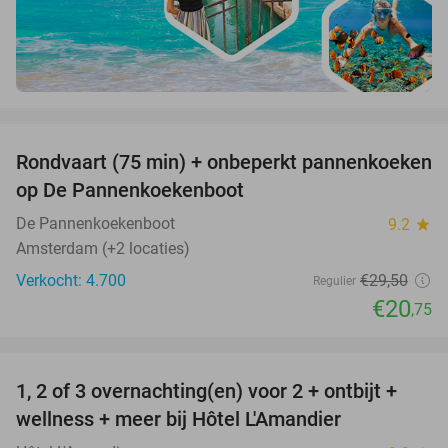
favorite_border
Rondvaart (75 min) + onbeperkt pannenkoeken
30%
op De Pannenkoekenboot
De Pannenkoekenboot
9.2
star
Amsterdam (+2 locaties)
Verkocht: 4.700
€29
,50
Regulier
€20
,75
favorite_border
1, 2 of 3 overnachting(en) voor 2 + ontbijt +
32%
NEW
wellness + meer bij Hôtel L'Amandier
TODAY