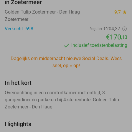
in Zoetermeer
Golden Tulip Zoetermeer - Den Haag
9.7
star
Zoetermeer
Verkocht: 698
€204
,37
Regulier
€170
,13
Inclusief toeristenbelasting
Dagelijks om middernacht nieuwe Social Deals. Wees
snel, op = op!
In het kort
Overnachting in een comfortkamer met ontbijt, 3-
gangendiner én parkeren bij 4-sterrenhotel Golden Tulip
Zoetermeer - Den Haag
Highlights