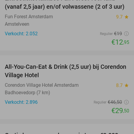
32%
(vanaf 2,5 jaar) en/of volwassene (2 of 3 uur)
Fun Forest Amsterdam
9.7
star
Amstelveen
Verkocht: 2.052
€19
Regulier
€12
,95
favorite_border
All-You-Can-Eat & Drink (2,5 uur) bij Corendon
37%
Village Hotel
Corendon Village Hotel Amsterdam
8.7
star
Badhoevedorp (7 km)
Verkocht: 2.896
€46
,50
Regulier
€29
,50
favorite_border