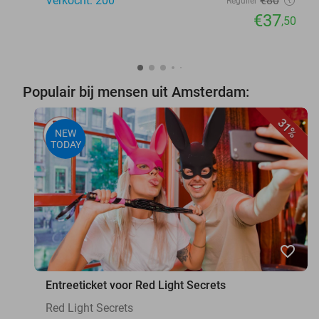
Verkocht: 200
€80
Regulier
€37
,50
Populair bij mensen uit Amsterdam:
31%
NEW
TODAY
favorite_border
Entreeticket voor Red Light Secrets
Red Light Secrets