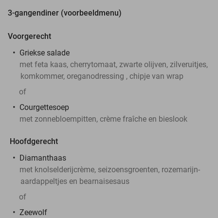
3-gangendiner (voorbeeldmenu)
Voorgerecht
Griekse salade
met feta kaas, cherrytomaat, zwarte olijven, zilveruitjes,
komkommer, oreganodressing , chipje van wrap
of
Courgettesoep
met zonnebloempitten, crème fraîche en bieslook
Hoofdgerecht
Diamanthaas
met knolselderijcrème, seizoensgroenten, rozemarijn-
aardappeltjes en bearnaisesaus
of
Zeewolf