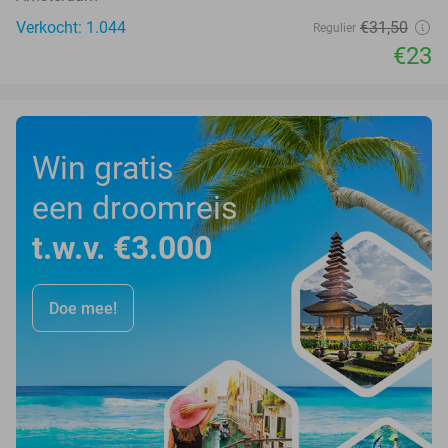
Verkocht: 1.044
€31
,50
Regulier
€23
Win gratis
een droomreis
t.w.v. €3.000
Doe mee!