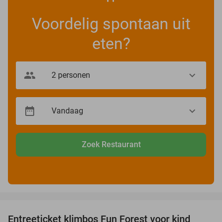
Voordelig spontaan uit
eten?
Zoek Restaurant
favorite_border
Entreeticket klimbos Fun Forest voor kind