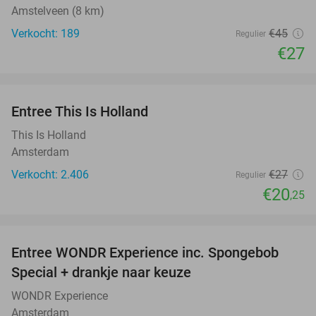
Amstelveen (8 km)
Verkocht: 189
€45
Regulier
€27
favorite_border
Entree This Is Holland
25%
This Is Holland
Amsterdam
Verkocht: 2.406
€27
Regulier
€20
,25
favorite_border
Entree WONDR Experience inc. Spongebob
27%
Special + drankje naar keuze
WONDR Experience
Amsterdam