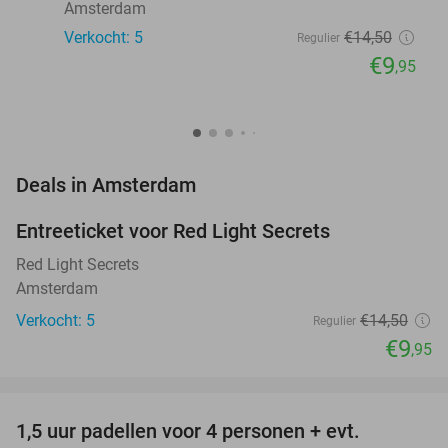
Amsterdam
Verkocht: 5
€14
,50
Regulier
€9
,95
favorite_border
Deals in Amsterdam
Entreeticket voor Red Light Secrets
31%
NEW
TODAY
Red Light Secrets
Amsterdam
Verkocht: 5
€14
,50
Regulier
€9
,95
favorite_border
1,5 uur padellen voor 4 personen + evt.
50%
NEW