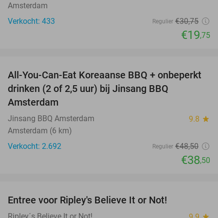
Amsterdam
Verkocht: 433
€30
,75
Regulier
€19
,75
favorite_border
All-You-Can-Eat Koreaanse BBQ + onbeperkt
21%
drinken (2 of 2,5 uur) bij Jinsang BBQ
Amsterdam
Jinsang BBQ Amsterdam
9.8
star
Amsterdam (6 km)
Verkocht: 2.692
€48
,50
Regulier
€38
,50
favorite_border
Entree voor Ripley's Believe It or Not!
56%
Ripley´s Believe It or Not!
9.9
star