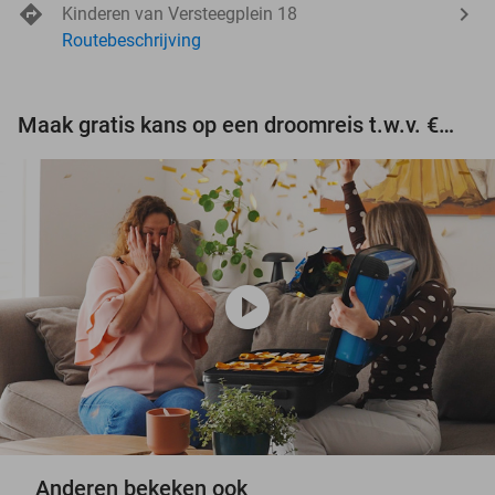
Kinderen van Versteegplein 18
Routebeschrijving
Maak gratis kans op een droomreis t.w.v. €3.000!
play_circle
Anderen bekeken ook