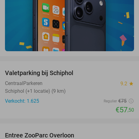
favorite_border
Valetparking bij Schiphol
23%
CentraalParkeren
9.2
star
Schiphol (+1 locatie) (9 km)
Verkocht: 1.625
€75
Regulier
€57
,50
favorite_border
Entree ZooParc Overloon
34%