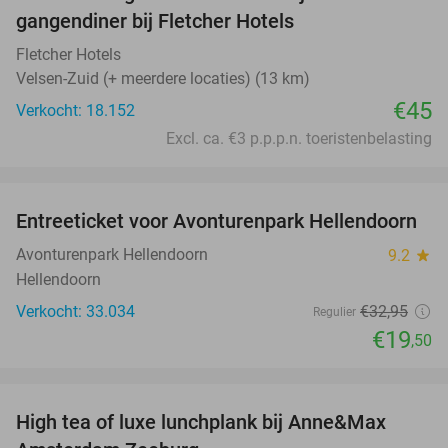
gangendiner bij Fletcher Hotels
Fletcher Hotels
Velsen-Zuid (+ meerdere locaties) (13 km)
€45
Verkocht: 18.152
Excl. ca. €3 p.p.p.n. toeristenbelasting
favorite_border
Entreeticket voor Avonturenpark Hellendoorn
41%
Avonturenpark Hellendoorn
9.2
star
Hellendoorn
Verkocht: 33.034
€32
,95
Regulier
€19
,50
favorite_border
High tea of luxe lunchplank bij Anne&Max
36%