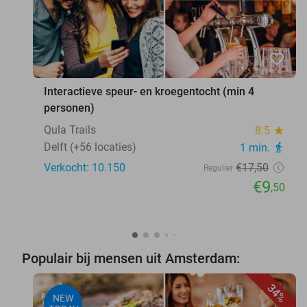
favorite_border
Interactieve speur- en kroegentocht (min 4
personen)
Qula Trails
8.5
star
Delft (+56 locaties)
1 min.
directions_walk
Verkocht: 10.150
€17
,50
Regulier
€9
,50
Populair bij mensen uit Amsterdam:
34%
NEW