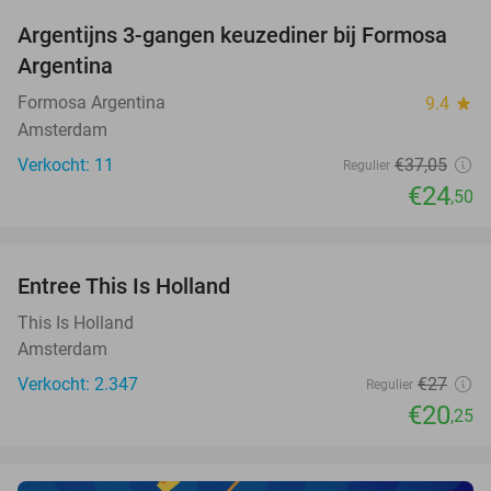
Argentijns 3-gangen keuzediner bij Formosa
34%
NEW
Argentina
TODAY
Formosa Argentina
9.4
star
Amsterdam
Verkocht: 11
€37
,05
Regulier
€24
,50
favorite_border
Entree This Is Holland
25%
This Is Holland
Amsterdam
Verkocht: 2.347
€27
Regulier
€20
,25