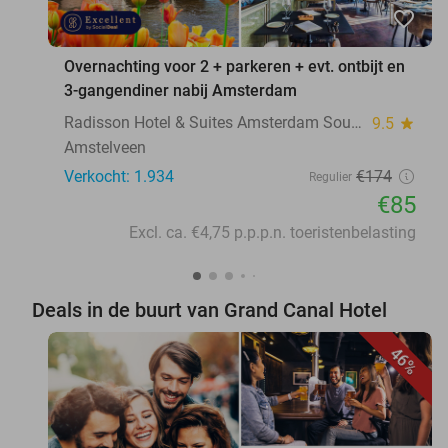
favorite_border
Overnachting voor 2 + parkeren + evt. ontbijt en
3-gangendiner nabij Amsterdam
Radisson Hotel & Suites Amsterdam South
9.5
star
Amstelveen
Verkocht: 1.934
€174
Regulier
€85
Excl. ca. €4,75 p.p.p.n. toeristenbelasting
Deals in de buurt van Grand Canal Hotel
46%