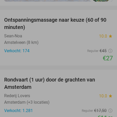
favorite_border
Ontspanningsmassage naar keuze (60 of 90
40%
minuten)
Sean-Noa
10.0
star
Amstelveen (8 km)
Verkocht: 174
€45
Regulier
€27
favorite_border
Rondvaart (1 uur) door de grachten van
34%
Amsterdam
Rederij Lovers
10.0
star
Amsterdam (+3 locaties)
Verkocht: 1.281
€17
,50
Regulier