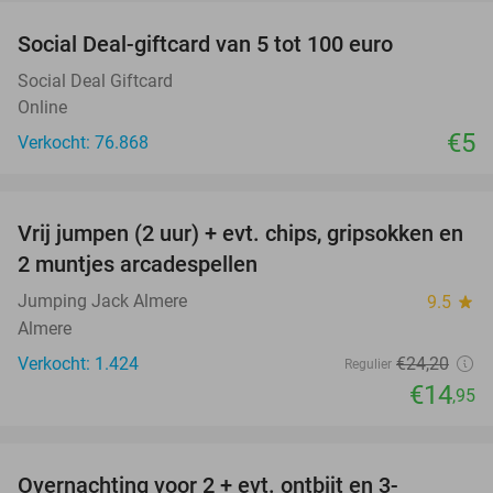
Social Deal-giftcard van 5 tot 100 euro
Social Deal Giftcard
Online
€5
Verkocht: 76.868
favorite_border
Vrij jumpen (2 uur) + evt. chips, gripsokken en
38%
2 muntjes arcadespellen
Jumping Jack Almere
9.5
star
Almere
Verkocht: 1.424
€24
,20
Regulier
€14
,95
favorite_border
Overnachting voor 2 + evt. ontbijt en 3-