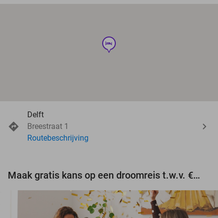
hotel
Delft
Breestraat 1
Routebeschrijving
Maak gratis kans op een droomreis t.w.v. €3.000!