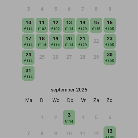
3
4
5
6
7
8
9
10
11
12
13
14
15
16
€114
€102
€102
€114
€129
€115
€105
17
18
19
20
21
23
22
€114
€114
€114
€114
€129
€105
24
30
25
26
27
28
29
€114
€105
31
€114
september 2026
Ma
Di
Wo
Do
Vr
Za
Zo
3
1
2
4
5
6
€114
13
7
8
9
10
11
12
€105