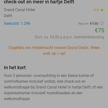
check-out en meer in hartje Delft
Grand Canal Hotel
9.6
star
Delft
Verkocht: 1.296
€130
Regulier
€75
Excl. ca. €4,50 p.p.p.n. toeristenbelasting
Dagelijks om middernacht nieuwe Social Deals. Wees
snel, op = op!
In het kort
Voor 2 personen: overnachting in een kleine kamer of
comfortkamer inclusief ontbijt, late check-out en
welkomsthapje bij Grand Canal Hotel in hartje Delft, óf een
superieurkamer inclusief rozenblaadjes en een
welkomsthapje