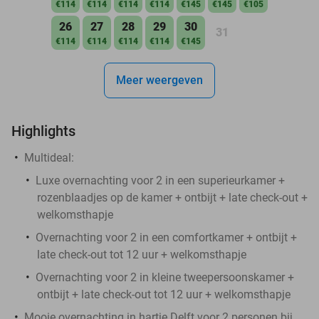
€114
€114
€114
€114
€145
€145
€105
26
27
28
29
30
31
€114
€114
€114
€114
€145
Meer weergeven
Highlights
Multideal:
Luxe overnachting voor 2 in een superieurkamer +
rozenblaadjes op de kamer + ontbijt + late check-out +
welkomsthapje
Overnachting voor 2 in een comfortkamer + ontbijt +
late check-out tot 12 uur + welkomsthapje
Overnachting voor 2 in kleine tweepersoonskamer +
ontbijt + late check-out tot 12 uur + welkomsthapje
Mooie overnachting in hartje Delft voor 2 personen bij