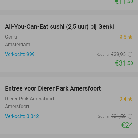
€11
,50
favorite_border
All-You-Can-Eat sushi (2,5 uur) bij Genki
21%
Genki
9.5
star
Amsterdam
Verkocht: 999
€39
,95
Regulier
€31
,50
favorite_border
Entree voor DierenPark Amersfoort
24%
DierenPark Amersfoort
9.4
star
Amersfoort
Verkocht: 8.842
€31
,50
Regulier
€24
favorite_border