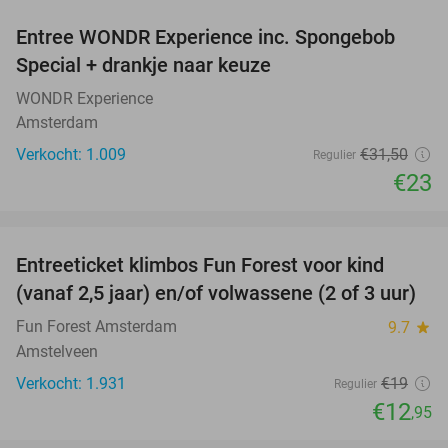
Entree WONDR Experience inc. Spongebob
27%
Special + drankje naar keuze
WONDR Experience
Amsterdam
Verkocht: 1.009
€31
,50
Regulier
€23
favorite_border
Entreeticket klimbos Fun Forest voor kind
32%
(vanaf 2,5 jaar) en/of volwassene (2 of 3 uur)
Fun Forest Amsterdam
9.7
star
Amstelveen
Verkocht: 1.931
€19
Regulier
€12
,95
favorite_border