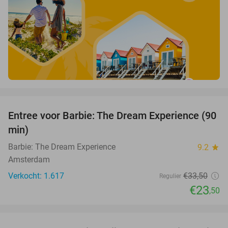
favorite_border
Entree voor Barbie: The Dream Experience (90
30%
min)
Barbie: The Dream Experience
9.2
star
Amsterdam
Verkocht: 1.617
€33
,50
Regulier
€23
,50
favorite_border