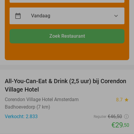
Zoek Restaurant
favorite_border
All-You-Can-Eat & Drink (2,5 uur) bij Corendon
37%
Village Hotel
Corendon Village Hotel Amsterdam
8.7
star
Badhoevedorp (7 km)
Verkocht: 2.833
€46
,50
Regulier
€29
,50