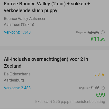
Entree Bounce Valley (2 uur) + sokken +
46%
verkoelende slush puppy
Bounce Valley Aalsmeer
Aalsmeer (12 km)
Verkocht: 1.340
€21
,95
Regulier
€11
,95
favorite_border
All-inclusive overnachting(en) voor 2 in
40%
Zeeland
De Elderschans
8.3
star
Aardenburg
Verkocht: 2.488
€166
Regulier
€99
Excl. ca. €6,95 p.p.p.n. toeristenbelasting