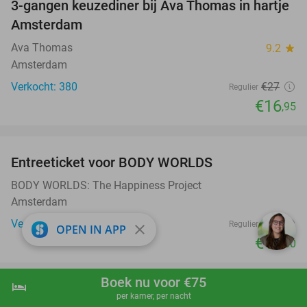
3-gangen keuzediner bij Ava Thomas in hartje
37%
Amsterdam
Ava Thomas
9.2
star
Amsterdam
Verkocht: 380
€27
Regulier
€16
,95
favorite_border
Entreeticket voor BODY WORLDS
50%
BODY WORLDS: The Happiness Project
Amsterdam
Verkocht: 524
€25
Regulier
close
OPEN IN APP
€12
,50
favorite_border
Boek nu voor €75
hotel
shopping_cart
Boek nu
navigate_next
Dagentree voor WILDLANDS Adventure Zoo
per kamer, per nacht
24%