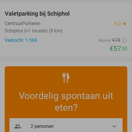
Valetparking bij Schiphol
23%
CentraalParkeren
9.2
star
Schiphol (+1 locatie) (9 km)
Verkocht: 1.566
€75
Regulier
€57
,50
Voordelig spontaan uit
eten?