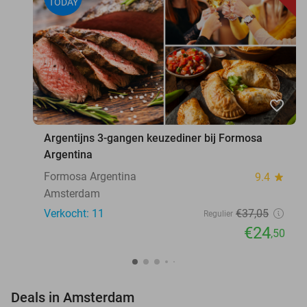
TODAY
favorite_border
Argentijns 3-gangen keuzediner bij Formosa
Argentina
Formosa Argentina
9.4
star
Amsterdam
Verkocht: 11
€37
,05
Regulier
€24
,50
favorite_border
Deals in Amsterdam