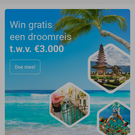
Win gratis
een droomreis
t.w.v. €3.000
Doe mee!