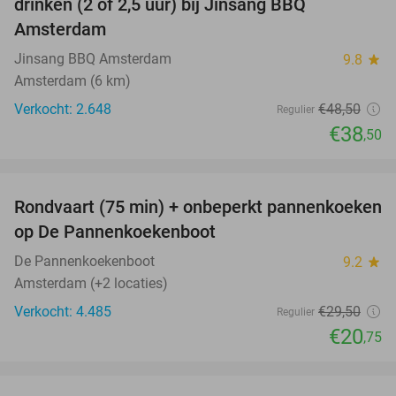
drinken (2 of 2,5 uur) bij Jinsang BBQ
Amsterdam
Jinsang BBQ Amsterdam
9.8
star
Amsterdam (6 km)
Verkocht: 2.648
€48
,50
Regulier
€38
,50
favorite_border
Rondvaart (75 min) + onbeperkt pannenkoeken
30%
op De Pannenkoekenboot
De Pannenkoekenboot
9.2
star
Amsterdam (+2 locaties)
Verkocht: 4.485
€29
,50
Regulier
€20
,75
favorite_border