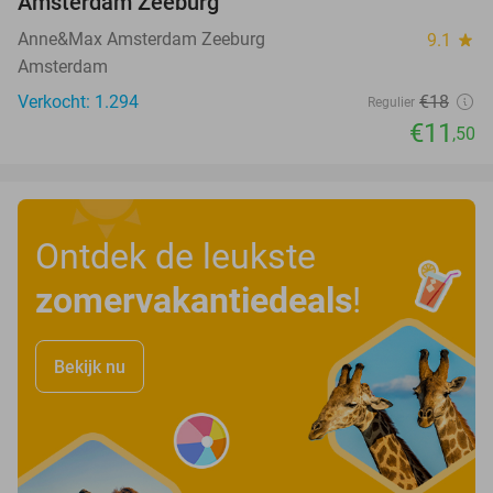
Amsterdam Zeeburg
Anne&Max Amsterdam Zeeburg
9.1
star
Amsterdam
Verkocht: 1.294
€18
Regulier
€11
,50
Ontdek de leukste
zomervakantiedeals
!
Bekijk nu