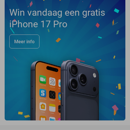
Win vandaag een gratis
iPhone 17 Pro
Meer info
favorite_border