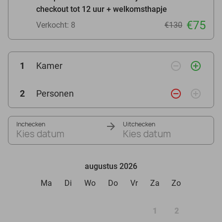
checkout tot 12 uur + welkomsthapje
€75
Verkocht: 8
€130
remove_circle_outline
add_circle_outline
1
Kamer
remove_circle_outline
add_circle_outline
2
Personen
Inchecken
Uitchecken
Kies datum
Kies datum
augustus 2026
Ma
Di
Wo
Do
Vr
Za
Zo
1
2