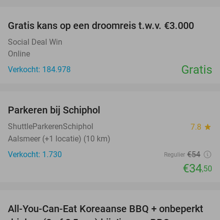
favorite_border
Gratis kans op een droomreis t.w.v. €3.000
Social Deal Win
Online
Gratis
Verkocht: 184.978
favorite_border
Parkeren bij Schiphol
36%
ShuttleParkerenSchiphol
7.8
star
Aalsmeer (+1 locatie) (10 km)
Verkocht: 1.730
€54
Regulier
€34
,50
favorite_border
All-You-Can-Eat Koreaanse BBQ + onbeperkt
21%