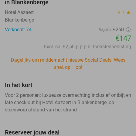
in Blankenberge
Hotel Aazaert
9.7
star
Blankenberge
Verkocht: 74
€250
Regulier
€147
Excl. ca. €2,50 p.p.p.n. toeristenbelasting
Dagelijks om middernacht nieuwe Social Deals. Wees
snel, op = op!
In het kort
Voor 2 personen: luxueuze overnachting inclusief ontbijt en
late check-out bij Hotel Aazaert in Blankenberge, op
steenworp afstand van het strand
Reserveer jouw deal