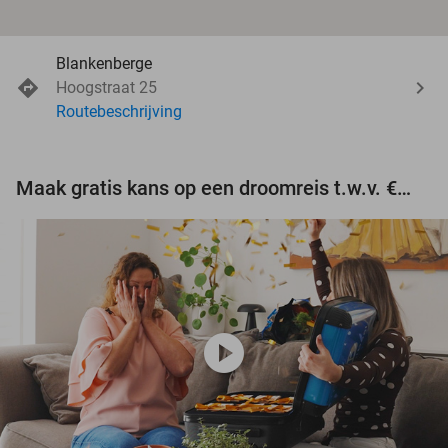
Blankenberge
Hoogstraat 25
Routebeschrijving
Maak gratis kans op een droomreis t.w.v. €3.000!
play_circle