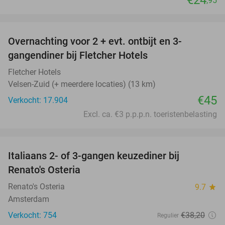
,95
favorite_border
Overnachting voor 2 + evt. ontbijt en 3-
gangendiner bij Fletcher Hotels
Fletcher Hotels
Velsen-Zuid (+ meerdere locaties) (13 km)
€45
Verkocht: 17.904
Excl. ca. €3 p.p.p.n. toeristenbelasting
favorite_border
Italiaans 2- of 3-gangen keuzediner bij
48%
Renato's Osteria
Renato's Osteria
9.7
star
Amsterdam
Verkocht: 754
€38
,20
Regulier