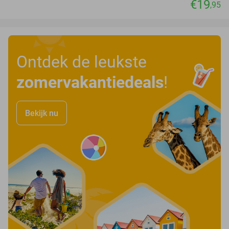
€19
,95
Ontdek de leukste
zomervakantiedeals
!
Bekijk nu