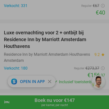
Verkocht: 331
€67
Regulier
€40
favorite_border
Luxe overnachting voor 2 + ontbijt bij
43%
Residence Inn by Marriott Amsterdam
Houthavens
Residence Inn by Marriott Amsterdam Houthavens
9.2
star
Amsterdam
Verkocht: 180
€273
,37
Regulier
€156
,37
close
OPEN IN APP
Inclusief toeristenbelasting
favorite_border
Boek nu voor €147
hotel
Entreeticket voor BODY WORLDS
shopping_cart
Boek nu
navigate_next
50%
per kamer, per nacht