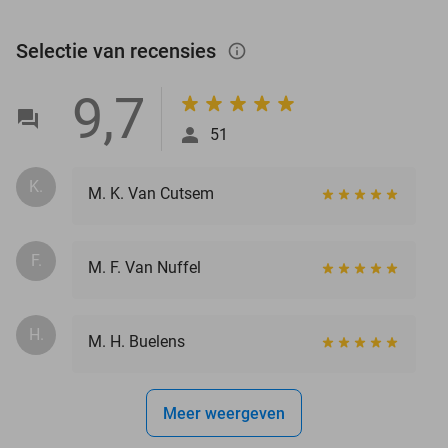
Selectie van recensies
info_outlined
9,7
51
K.
M. K. Van Cutsem
F.
M. F. Van Nuffel
H.
M. H. Buelens
Meer weergeven