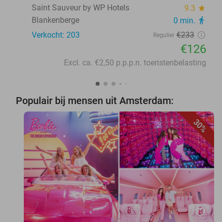
Saint Sauveur by WP Hotels
9.3
star
Blankenberge
0 min.
directions_walk
Verkocht: 203
€233
Regulier
€126
Excl. ca. €2,50 p.p.p.n. toeristenbelasting
Populair bij mensen uit Amsterdam:
30%
favorite_border