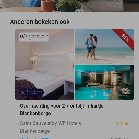
Anderen bekeken ook
46%
favorite_border
Overnachting voor 2 + ontbijt in hartje
Blankenberge
Saint Sauveur by WP Hotels
9.3
star
Blankenberge