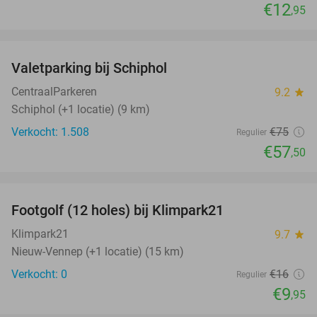
€12
,95
favorite_border
Valetparking bij Schiphol
23%
CentraalParkeren
9.2
star
Schiphol (+1 locatie) (9 km)
Verkocht: 1.508
€75
Regulier
€57
,50
favorite_border
Footgolf (12 holes) bij Klimpark21
38%
NEW
TODAY
Klimpark21
9.7
star
Nieuw-Vennep (+1 locatie) (15 km)
Verkocht: 0
€16
Regulier
€9
,95
favorite_border