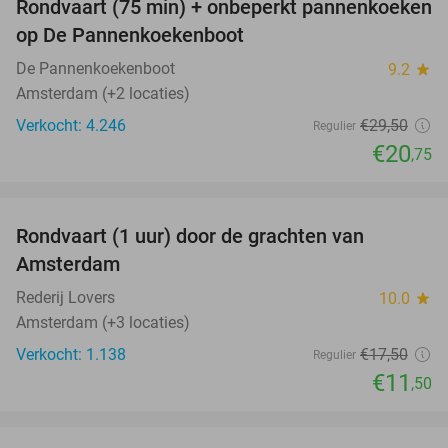
Rondvaart (75 min) + onbeperkt pannenkoeken
30%
op De Pannenkoekenboot
De Pannenkoekenboot
9.2
star
Amsterdam (+2 locaties)
Verkocht: 4.246
€29
,50
Regulier
€20
,75
favorite_border
Rondvaart (1 uur) door de grachten van
34%
Amsterdam
Rederij Lovers
10.0
star
Amsterdam (+3 locaties)
Verkocht: 1.138
€17
,50
Regulier
€11
,50
favorite_border