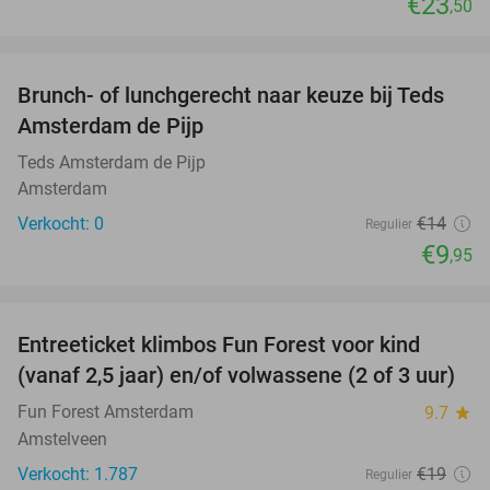
€23
,50
favorite_border
Brunch- of lunchgerecht naar keuze bij Teds
29%
NEW
Amsterdam de Pijp
TODAY
Teds Amsterdam de Pijp
Amsterdam
Verkocht: 0
€14
Regulier
€9
,95
favorite_border
Entreeticket klimbos Fun Forest voor kind
32%
(vanaf 2,5 jaar) en/of volwassene (2 of 3 uur)
Fun Forest Amsterdam
9.7
star
Amstelveen
Verkocht: 1.787
€19
Regulier