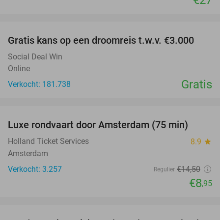
favorite_border
Gratis kans op een droomreis t.w.v. €3.000
Social Deal Win
Online
Gratis
Verkocht: 181.738
favorite_border
Luxe rondvaart door Amsterdam (75 min)
38%
Holland Ticket Services
8.9
star
Amsterdam
Verkocht: 3.257
€14
,50
Regulier
€8
,95
favorite_border