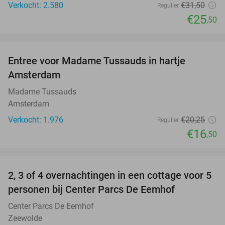
Verkocht: 2.580
€31
,50
Regulier
€25
,50
favorite_border
Entree voor Madame Tussauds in hartje
19%
Amsterdam
Madame Tussauds
Amsterdam
Verkocht: 1.976
€20
,25
Regulier
€16
,50
favorite_border
2, 3 of 4 overnachtingen in een cottage voor 5
personen bij Center Parcs De Eemhof
Center Parcs De Eemhof
Zeewolde