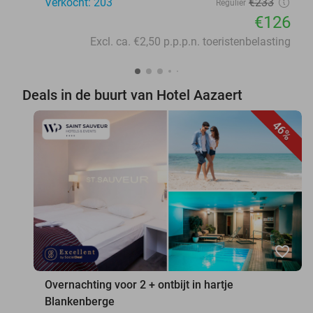
Verkocht: 203
€233
Regulier
€126
Excl. ca. €2,50 p.p.p.n. toeristenbelasting
Deals in de buurt van Hotel Aazaert
46%
favorite_border
Overnachting voor 2 + ontbijt in hartje
Blankenberge