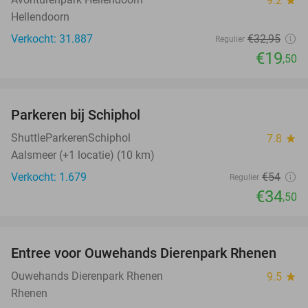
9.2
Hellendoorn
Verkocht: 31.887
€32
,95
Regulier
€19
,50
favorite_border
Parkeren bij Schiphol
36%
ShuttleParkerenSchiphol
7.8
star
Aalsmeer (+1 locatie) (10 km)
Verkocht: 1.679
€54
Regulier
€34
,50
favorite_border
Entree voor Ouwehands Dierenpark Rhenen
19%
Ouwehands Dierenpark Rhenen
9.5
star
Rhenen