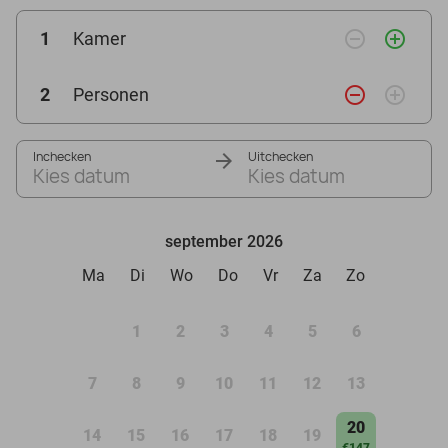
remove_circle_outline
add_circle_outline
1
Kamer
remove_circle_outline
add_circle_outline
2
Personen
Inchecken
Uitchecken
Kies datum
Kies datum
september 2026
Ma
Di
Wo
Do
Vr
Za
Zo
1
2
3
4
5
6
7
8
9
10
11
12
13
20
14
15
16
17
18
19
€147