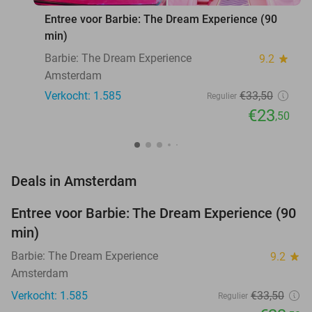
Entree voor Barbie: The Dream Experience (90
min)
Barbie: The Dream Experience
9.2
star
Amsterdam
Verkocht: 1.585
€33
,50
Regulier
€23
,50
favorite_border
Deals in Amsterdam
Entree voor Barbie: The Dream Experience (90
30%
min)
Barbie: The Dream Experience
9.2
star
Amsterdam
Verkocht: 1.585
€33
,50
Regulier