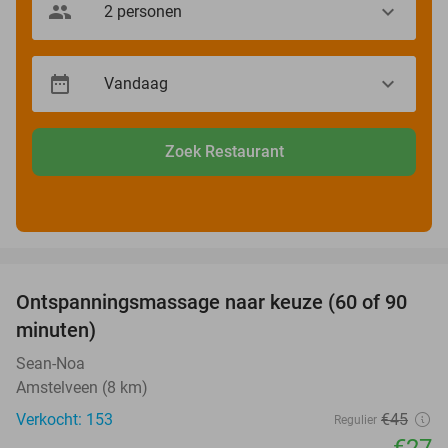
Zoek Restaurant
favorite_border
Ontspanningsmassage naar keuze (60 of 90
40%
minuten)
Sean-Noa
Amstelveen (8 km)
Verkocht: 153
€45
Regulier
€27