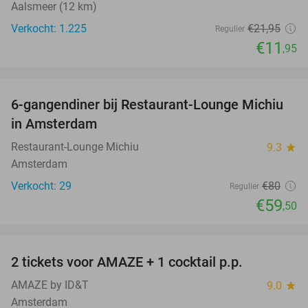
Aalsmeer (12 km)
Verkocht: 1.225
€21
,95
Regulier
€11
,95
favorite_border
6-gangendiner bij Restaurant-Lounge Michiu
26%
in Amsterdam
Restaurant-Lounge Michiu
9.3
star
Amsterdam
Verkocht: 29
€80
Regulier
€59
,50
favorite_border
2 tickets voor AMAZE + 1 cocktail p.p.
40%
AMAZE by ID&T
9.0
star
Amsterdam