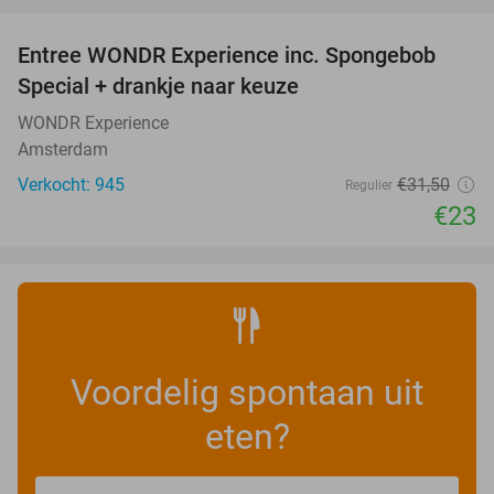
Entree WONDR Experience inc. Spongebob
27%
Special + drankje naar keuze
WONDR Experience
Amsterdam
Verkocht: 945
€31
,50
Regulier
€23
Voordelig spontaan uit
eten?