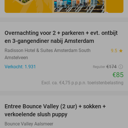
favorite_border
Overnachting voor 2 + parkeren + evt. ontbijt
51%
en 3-gangendiner nabij Amsterdam
Radisson Hotel & Suites Amsterdam South
9.5
star
Amstelveen
Verkocht: 1.931
€174
Regulier
€85
Excl. ca. €4,75 p.p.p.n. toeristenbelasting
favorite_border
Entree Bounce Valley (2 uur) + sokken +
46%
verkoelende slush puppy
Bounce Valley Aalsmeer