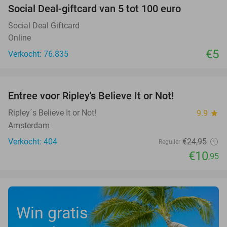
Social Deal-giftcard van 5 tot 100 euro
Social Deal Giftcard
Online
€5
Verkocht: 76.835
favorite_border
Entree voor Ripley's Believe It or Not!
56%
Ripley´s Believe It or Not!
9.9
star
Amsterdam
Verkocht: 404
€24
,95
Regulier
€10
,95
Win gratis