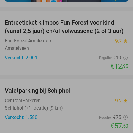
favorite_border
Entreeticket klimbos Fun Forest voor kind
32%
(vanaf 2,5 jaar) en/of volwassene (2 of 3 uur)
Fun Forest Amsterdam
9.7
star
Amstelveen
Verkocht: 2.001
€19
Regulier
€12
,95
favorite_border
Valetparking bij Schiphol
23%
CentraalParkeren
9.2
star
Schiphol (+1 locatie) (9 km)
Verkocht: 1.580
€75
Regulier
€57
,50