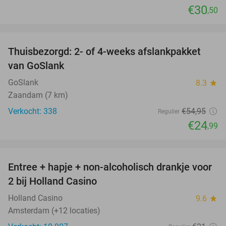
€30
,50
favorite_border
Thuisbezorgd: 2- of 4-weeks afslankpakket
55%
van GoSlank
GoSlank
8.3
star
Zaandam (7 km)
Verkocht: 338
€54
,95
Regulier
€24
,99
favorite_border
Entree + hapje + non-alcoholisch drankje voor
52%
2 bij Holland Casino
Holland Casino
9.6
star
Amsterdam (+12 locaties)