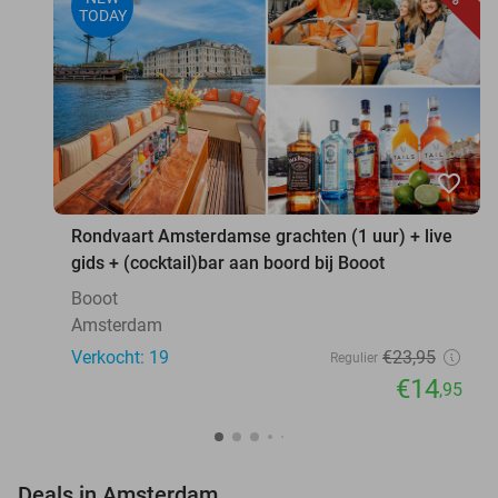
TODAY
favorite_border
Rondvaart Amsterdamse grachten (1 uur) + live
gids + (cocktail)bar aan boord bij Booot
Booot
Amsterdam
Verkocht: 19
€23
,95
Regulier
€14
,95
favorite_border
Deals in Amsterdam