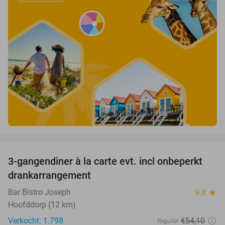
favorite_border
3-gangendiner à la carte evt. incl onbeperkt
44%
drankarrangement
Bar Bistro Joseph
9.8
star
Hoofddorp (12 km)
Verkocht: 1.798
€54
,10
Regulier