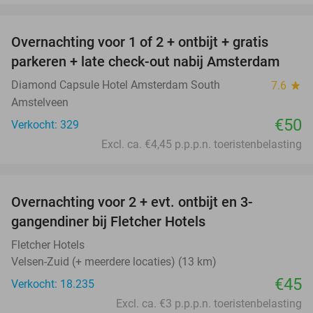
favorite_border
Overnachting voor 1 of 2 + ontbijt + gratis
parkeren + late check-out nabij Amsterdam
Diamond Capsule Hotel Amsterdam South
7.6
star
Amstelveen
€50
Verkocht: 329
Excl. ca. €4,45 p.p.p.n. toeristenbelasting
favorite_border
Overnachting voor 2 + evt. ontbijt en 3-
gangendiner bij Fletcher Hotels
Fletcher Hotels
Velsen-Zuid (+ meerdere locaties) (13 km)
€45
Verkocht: 18.235
Excl. ca. €3 p.p.p.n. toeristenbelasting