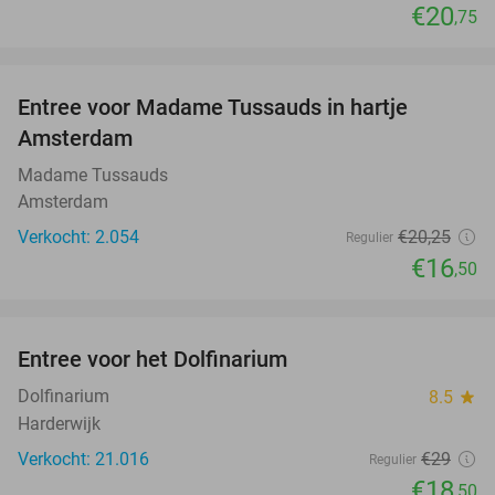
€20
,75
favorite_border
Entree voor Madame Tussauds in hartje
19%
Amsterdam
Madame Tussauds
Amsterdam
Verkocht: 2.054
€20
,25
Regulier
€16
,50
favorite_border
Entree voor het Dolfinarium
36%
Dolfinarium
8.5
star
Harderwijk
Verkocht: 21.016
€29
Regulier
€18
,50