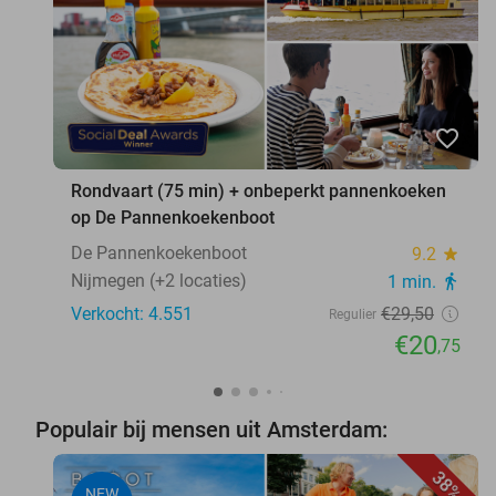
favorite_border
Rondvaart (75 min) + onbeperkt pannenkoeken
op De Pannenkoekenboot
De Pannenkoekenboot
9.2
star
Nijmegen (+2 locaties)
1 min.
directions_walk
Verkocht: 4.551
€29
,50
Regulier
€20
,75
Populair bij mensen uit Amsterdam:
38%
NEW