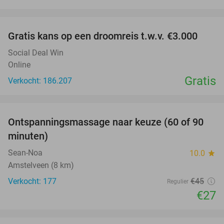
favorite_border
Gratis kans op een droomreis t.w.v. €3.000
Social Deal Win
Online
Gratis
Verkocht: 186.207
favorite_border
Ontspanningsmassage naar keuze (60 of 90
40%
minuten)
Sean-Noa
10.0
star
Amstelveen (8 km)
Verkocht: 177
€45
Regulier
€27
favorite_border