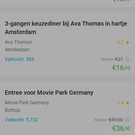
favorite_border
3-gangen keuzediner bij Ava Thomas in hartje
37%
Amsterdam
Ava Thomas
9.2
star
Amsterdam
Verkocht: 384
€27
Regulier
€16
,95
favorite_border
Entree voor Movie Park Germany
38%
Movie Park Germany
9.4
star
Bottrop
Verkocht: 5.732
€59
,90
Regulier
€36
,90