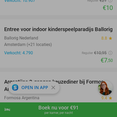
Verkocht: 10.907
€21
Regulier
€10
favorite_border
Entree voor indoor kinderspeelparadijs Ballorig
32%
Ballorig Nederland
8.8
star
Amsterdam (+21 locaties)
Verkocht: 4.790
€10
,95
Regulier
€7
,50
favorite_border
Argentijns 3-gangen keuzediner bij Formosa
34%
close
OPEN IN APP
Argentina
Formosa Argentina
9.4
star
Amsterdam
Boek nu voor €91
hotel
shopping_cart
Boek nu
navigate_next
Verkocht: 15
€37
,05
Regulier
per kamer, per nacht