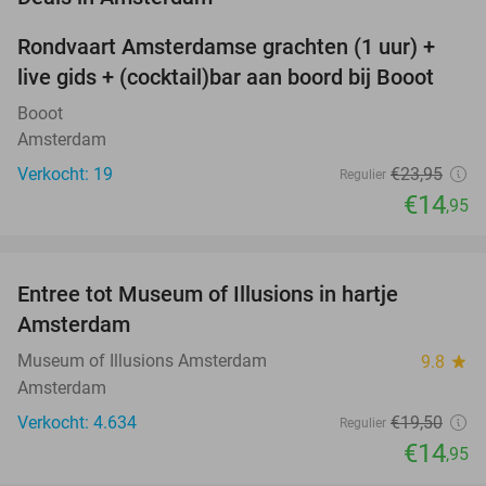
Rondvaart Amsterdamse grachten (1 uur) +
38%
NEW
live gids + (cocktail)bar aan boord bij Booot
TODAY
Booot
Amsterdam
Verkocht: 19
€23
,95
Regulier
€14
,95
favorite_border
Entree tot Museum of Illusions in hartje
23%
Amsterdam
Museum of Illusions Amsterdam
9.8
star
Amsterdam
Verkocht: 4.634
€19
,50
Regulier
€14
,95