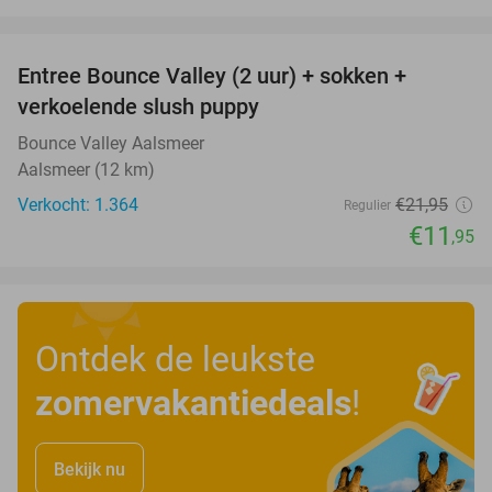
favorite_border
Entree Bounce Valley (2 uur) + sokken +
46%
verkoelende slush puppy
Bounce Valley Aalsmeer
Aalsmeer (12 km)
Verkocht: 1.364
€21
,95
Regulier
€11
,95
Ontdek de leukste
zomervakantiedeals
!
Bekijk nu