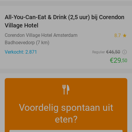
favorite_border
All-You-Can-Eat & Drink (2,5 uur) bij Corendon
37%
Village Hotel
Corendon Village Hotel Amsterdam
8.7
star
Badhoevedorp (7 km)
Verkocht: 2.871
€46
,50
Regulier
€29
,50
Voordelig spontaan uit
eten?