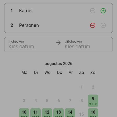
remove_circle_outline
add_circle_outline
1
Kamer
remove_circle_outline
add_circle_outline
2
Personen
Inchecken
Uitchecken
Kies datum
Kies datum
augustus 2026
Ma
Di
Wo
Do
Vr
Za
Zo
1
2
9
3
4
5
6
7
8
€119
10
11
12
13
14
16
15