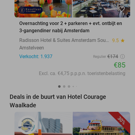
favorite_border
Overnachting voor 2 + parkeren + evt. ontbijt en
3-gangendiner nabij Amsterdam
Radisson Hotel & Suites Amsterdam South
9.5
star
Amstelveen
Verkocht: 1.937
€174
Regulier
€85
Excl. ca. €4,75 p.p.p.n. toeristenbelasting
Deals in de buurt van Hotel Courage
Waalkade
30%