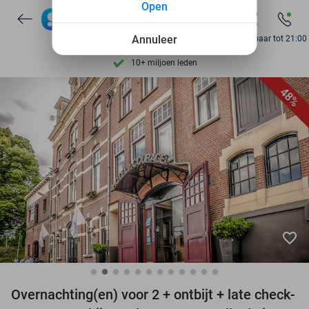
Open
7 dagen per week beschikbaar
Annuleer
Bereikbaar tot 21:00
10+ miljoen leden
9,4
op basis van
206.187 reviews
Ontdek 15.000+ deals
48%
7 dagen per week beschikbaar
10+ miljoen leden
favorite_border
Overnachting(en) voor 2 + ontbijt + late check-