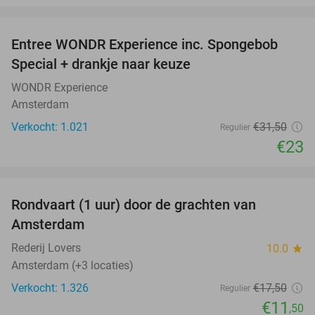
favorite_border
Entree WONDR Experience inc. Spongebob
27%
Special + drankje naar keuze
WONDR Experience
Amsterdam
Verkocht: 1.021
€31
,50
Regulier
€23
favorite_border
Rondvaart (1 uur) door de grachten van
34%
Amsterdam
Rederij Lovers
10.0
star
Amsterdam (+3 locaties)
Verkocht: 1.326
€17
,50
Regulier
€11
,50