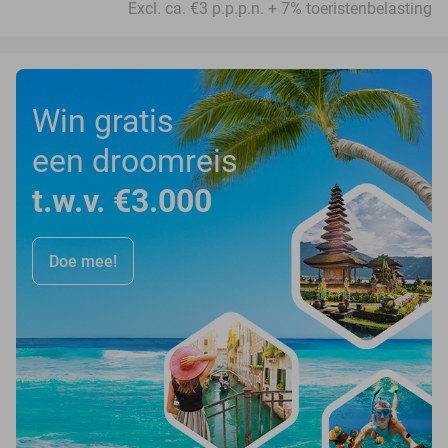
Excl. ca. €3 p.p.p.n. + 7% toeristenbelasting
Win gratis
een droomreis
t.w.v. €3.000
Doe mee!