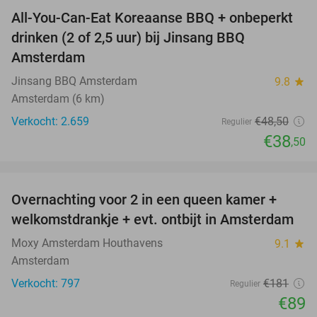
All-You-Can-Eat Koreaanse BBQ + onbeperkt
21%
drinken (2 of 2,5 uur) bij Jinsang BBQ
Amsterdam
Jinsang BBQ Amsterdam
9.8
star
Amsterdam (6 km)
Verkocht: 2.659
€48
,50
Regulier
€38
,50
favorite_border
Overnachting voor 2 in een queen kamer +
51%
welkomstdrankje + evt. ontbijt in Amsterdam
Moxy Amsterdam Houthavens
9.1
star
Amsterdam
Verkocht: 797
€181
Regulier
€89