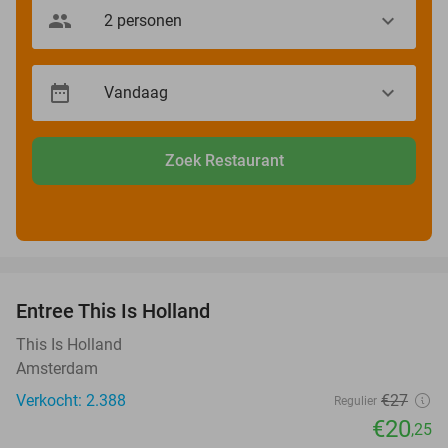
Zoek Restaurant
favorite_border
Entree This Is Holland
25%
This Is Holland
Amsterdam
Verkocht: 2.388
€27
Regulier
€20
,25