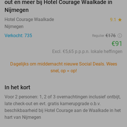
out en meer bij Hotel Courage Waalkade in
Nijmegen
Hotel Courage Waalkade
9.1
star
Nijmegen
Verkocht: 735
€176
Regulier
€91
Excl. €5,65 p.p.p.n. lokale heffingen
Dagelijks om middernacht nieuwe Social Deals. Wees
snel, op = op!
In het kort
Voor 2 personen: 1, 2 of 3 overnachtingen inclusief ontbijt,
late check-out en evt. gratis kamerupgrade o.b.v.
beschikbaarheid bij Hotel Courage aan de Waalkade in het
hart van Nijmegen