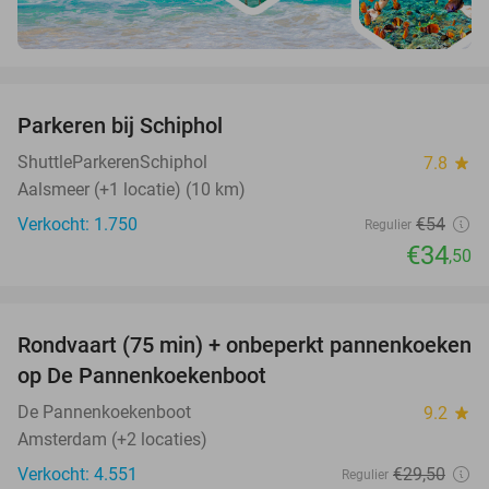
favorite_border
Parkeren bij Schiphol
36%
ShuttleParkerenSchiphol
7.8
star
Aalsmeer (+1 locatie) (10 km)
Verkocht: 1.750
€54
Regulier
€34
,50
favorite_border
Rondvaart (75 min) + onbeperkt pannenkoeken
30%
op De Pannenkoekenboot
De Pannenkoekenboot
9.2
star
Amsterdam (+2 locaties)
Verkocht: 4.551
€29
,50
Regulier