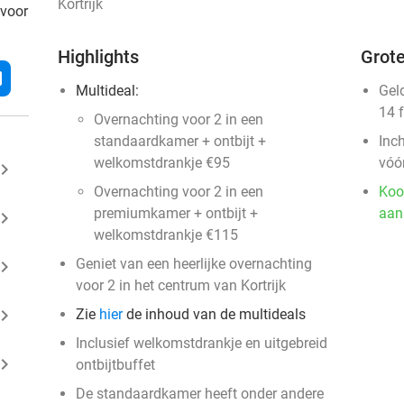
Kortrijk
 voor
Highlights
Grote
l
Multideal:
Gel
14 
Overnachting voor 2 in een
standaardkamer + ontbijt +
Inc
welkomstdrankje €95
vóó
ard_arrow_right
Overnachting voor 2 in een
Koo
premiumkamer + ontbijt +
aan
ard_arrow_right
welkomstdrankje €115
Geniet van een heerlijke overnachting
ard_arrow_right
voor 2 in het centrum van Kortrijk
ard_arrow_right
Zie
hier
de inhoud van de multideals
Inclusief welkomstdrankje en uitgebreid
ard_arrow_right
ontbijtbuffet
De standaardkamer heeft onder andere