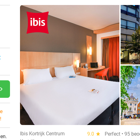
:
gate_next
e
!
Ibis Kortrijk Centrum
9.0
star
Perfect • 95 be
den.