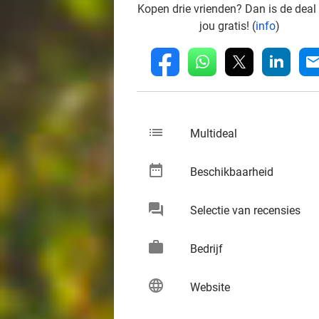
Kopen drie vrienden? Dan is de deal
jou gratis! (
info
)
whatsapp
linkedin
fb
mai
list
keybo
Multideal
date_range
keybo
Beschikbaarheid
chat
keybo
Selectie van recensies
work
keybo
Bedrijf
language
keybo
Website