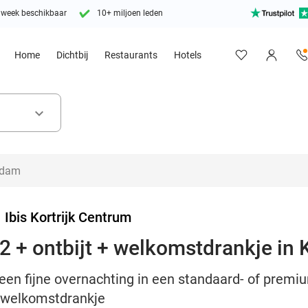
 week beschikbaar
10+ miljoen leden
Home
Dichtbij
Restaurants
Hotels
keyboard_arrow_down
>
Ibis Kortrijk Centrum
 + ontbijt + welkomstdrankje in K
een fijne overnachting in een standaard- of premiu
n welkomstdrankje