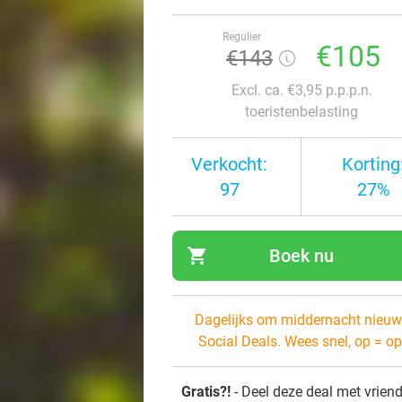
Regulier
€105
€143
Excl. ca. €3,95 p.p.p.n.
toeristenbelasting
Verkocht:
Korting
97
27%
shopping_cart
Boek nu
navi
Dagelijks om middernacht nieuw
Social Deals. Wees snel, op = op
Gratis?!
- Deel deze deal met vrien