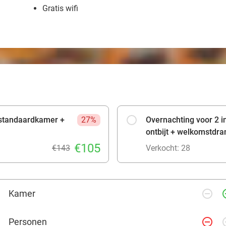
Gratis wifi
 standaardkamer +
27%
Overnachting voor 2 
ontbijt + welkomstdra
€105
€143
Verkocht: 28
remove_circle_outline
add_ci
Kamer
remove_circle_outline
add_ci
Personen