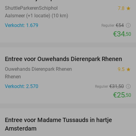
36%
ShuttleParkerenSchiphol
7.8
star
Aalsmeer (+1 locatie) (10 km)
Verkocht: 1.679
€54
Regulier
€34
,50
favorite_border
Entree voor Ouwehands Dierenpark Rhenen
19%
Ouwehands Dierenpark Rhenen
9.5
star
Rhenen
Verkocht: 2.570
€31
,50
Regulier
€25
,50
favorite_border
Entree voor Madame Tussauds in hartje
19%
Amsterdam