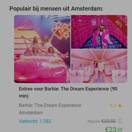
Populair bij mensen uit Amsterdam:
30%
favorite_border
Entree voor Barbie: The Dream Experience (90
min)
Barbie: The Dream Experience
9.2
star
Amsterdam
Verkocht: 1.582
€33
,50
Regulier
€23
,50