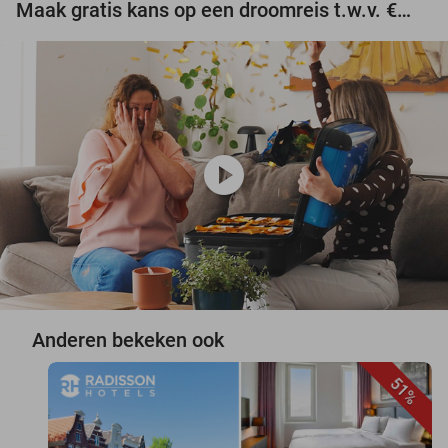
Maak gratis kans op een droomreis t.w.v. €3.000!
play_circle
Anderen bekeken ook
51%