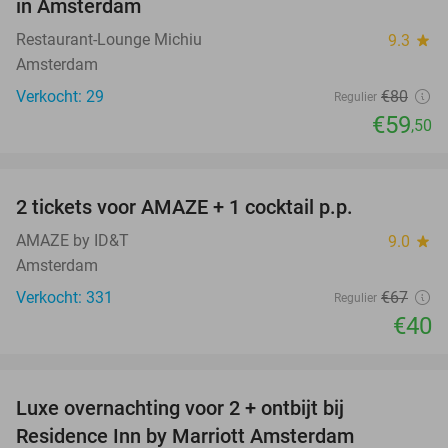
in Amsterdam
Restaurant-Lounge Michiu
9.3
star
Amsterdam
Verkocht: 29
€80
Regulier
€59
,50
favorite_border
2 tickets voor AMAZE + 1 cocktail p.p.
40%
AMAZE by ID&T
9.0
star
Amsterdam
Verkocht: 331
€67
Regulier
€40
favorite_border
Luxe overnachting voor 2 + ontbijt bij
43%
Residence Inn by Marriott Amsterdam