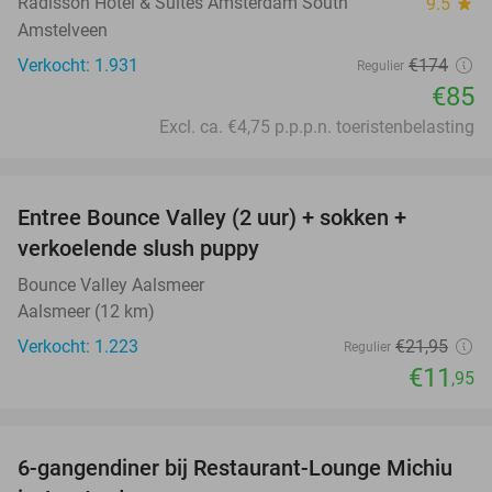
Radisson Hotel & Suites Amsterdam South
9.5
star
Amstelveen
Verkocht: 1.931
€174
Regulier
€85
Excl. ca. €4,75 p.p.p.n. toeristenbelasting
favorite_border
Entree Bounce Valley (2 uur) + sokken +
46%
verkoelende slush puppy
Bounce Valley Aalsmeer
Aalsmeer (12 km)
Verkocht: 1.223
€21
,95
Regulier
€11
,95
favorite_border
6-gangendiner bij Restaurant-Lounge Michiu
26%