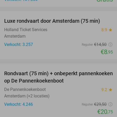
favorite_border
Luxe rondvaart door Amsterdam (75 min)
38%
Holland Ticket Services
8.9
star
Amsterdam
Verkocht: 3.257
€14
,50
Regulier
€8
,95
favorite_border
Rondvaart (75 min) + onbeperkt pannenkoeken
30%
op De Pannenkoekenboot
De Pannenkoekenboot
9.2
star
Amsterdam (+2 locaties)
Verkocht: 4.246
€29
,50
Regulier
€20
,75