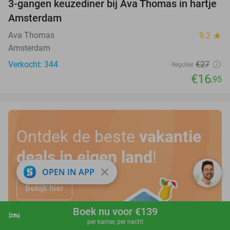
3-gangen keuzediner bij Ava Thomas in hartje
37%
Amsterdam
Ava Thomas
9.2
star
Amsterdam
Verkocht: 344
€27
Regulier
€16
,95
Ontdek de beste
vakantie
deals in eigen land
!
close
OPEN IN APP
Bekijk hier
Boek nu voor €139
hotel
shopping_cart
Boek nu
navigate_next
per kamer, per nacht