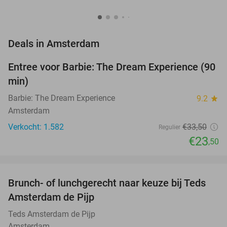
favorite_border
Deals in Amsterdam
Entree voor Barbie: The Dream Experience (90
30%
min)
Barbie: The Dream Experience
9.2
star
Amsterdam
Verkocht: 1.582
€33
,50
Regulier
€23
,50
favorite_border
Brunch- of lunchgerecht naar keuze bij Teds
29%
NEW
Amsterdam de Pijp
TODAY
Teds Amsterdam de Pijp
Amsterdam