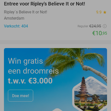
Entree voor Ripley's Believe It or Not!
56%
Ripley´s Believe It or Not!
9.9
star
Amsterdam
Verkocht: 404
€24
,95
Regulier
€10
,95
Win gratis
een droomreis
t.w.v. €3.000
Doe mee!