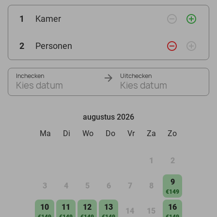
remove_circle_outline
add_circle_outline
1
Kamer
remove_circle_outline
add_circle_outline
2
Personen
Inchecken
Uitchecken
Kies datum
Kies datum
augustus 2026
Ma
Di
Wo
Do
Vr
Za
Zo
1
2
9
3
4
5
6
7
8
€149
10
11
12
13
16
14
15
€149
€149
€149
€149
€149