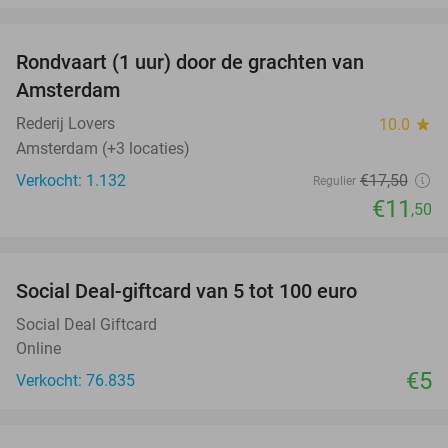
favorite_border
Rondvaart (1 uur) door de grachten van
34%
Amsterdam
Rederij Lovers
10.0
star
Amsterdam (+3 locaties)
Verkocht: 1.132
€17
,50
Regulier
€11
,50
favorite_border
Social Deal-giftcard van 5 tot 100 euro
Social Deal Giftcard
Online
€5
Verkocht: 76.835
favorite_border