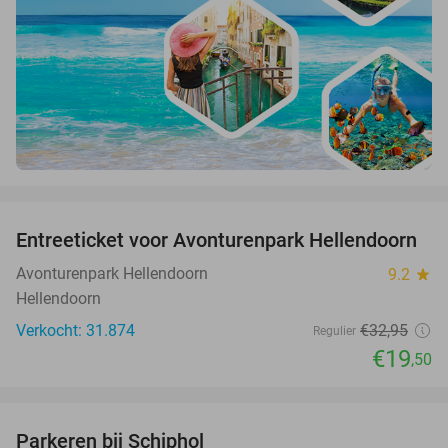
favorite_border
Entreeticket voor Avonturenpark Hellendoorn
41%
Avonturenpark Hellendoorn
9.2
star
Hellendoorn
Verkocht: 31.874
€32
,95
Regulier
€19
,50
favorite_border
Parkeren bij Schiphol