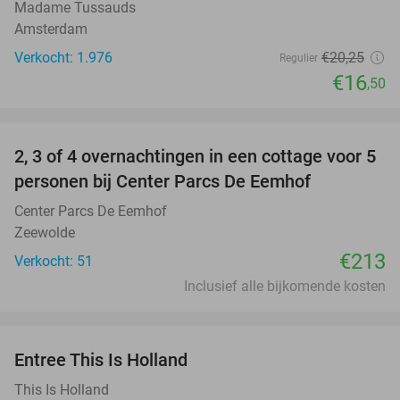
Madame Tussauds
Amsterdam
Verkocht: 1.976
€20
,25
Regulier
€16
,50
favorite_border
2, 3 of 4 overnachtingen in een cottage voor 5
personen bij Center Parcs De Eemhof
Center Parcs De Eemhof
Zeewolde
€213
Verkocht: 51
Inclusief alle bijkomende kosten
favorite_border
Entree This Is Holland
25%
This Is Holland