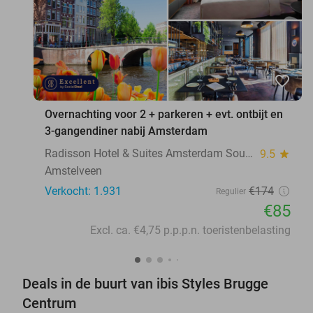
favorite_border
Overnachting voor 2 + parkeren + evt. ontbijt en
3-gangendiner nabij Amsterdam
Radisson Hotel & Suites Amsterdam South
9.5
star
Amstelveen
Verkocht: 1.931
€174
Regulier
€85
Excl. ca. €4,75 p.p.p.n. toeristenbelasting
Deals in de buurt van ibis Styles Brugge
Centrum