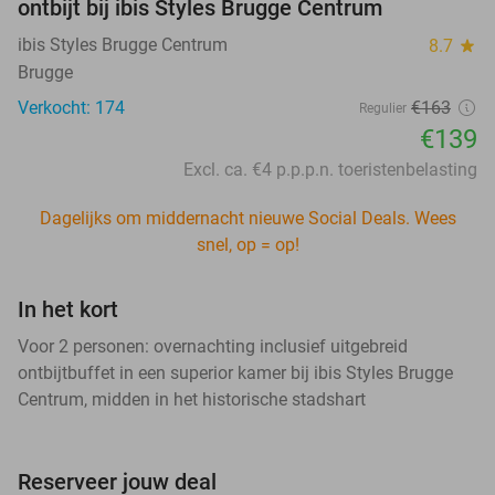
ontbijt bij ibis Styles Brugge Centrum
ibis Styles Brugge Centrum
8.7
star
Brugge
Verkocht: 174
€163
Regulier
€139
Excl. ca. €4 p.p.p.n. toeristenbelasting
Dagelijks om middernacht nieuwe Social Deals. Wees
snel, op = op!
In het kort
Voor 2 personen: overnachting inclusief uitgebreid
ontbijtbuffet in een superior kamer bij ibis Styles Brugge
Centrum, midden in het historische stadshart
Reserveer jouw deal