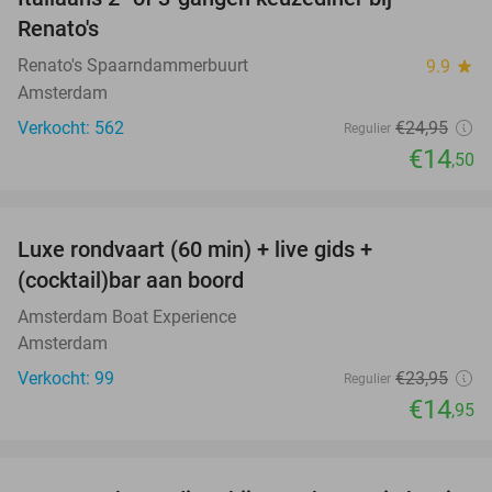
42%
Renato's
Renato's Spaarndammerbuurt
9.9
star
Amsterdam
Verkocht: 562
€24
,95
Regulier
€14
,50
favorite_border
Luxe rondvaart (60 min) + live gids +
38%
(cocktail)bar aan boord
Amsterdam Boat Experience
Amsterdam
Verkocht: 99
€23
,95
Regulier
€14
,95
favorite_border