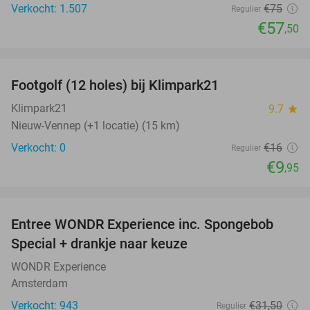
Verkocht: 1.507
€75
Regulier
€57
,50
favorite_border
Footgolf (12 holes) bij Klimpark21
38%
NEW
TODAY
Klimpark21
9.7
star
Nieuw-Vennep (+1 locatie) (15 km)
Verkocht: 0
€16
Regulier
€9
,95
favorite_border
Entree WONDR Experience inc. Spongebob
27%
Special + drankje naar keuze
WONDR Experience
Amsterdam
Verkocht: 943
€31
,50
Regulier