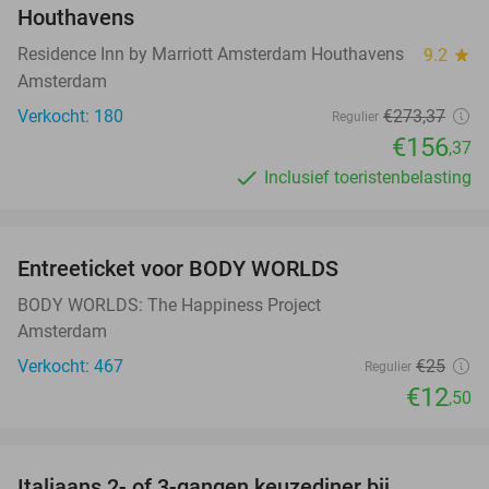
Houthavens
Residence Inn by Marriott Amsterdam Houthavens
9.2
star
Amsterdam
Verkocht: 180
€273
,37
Regulier
€156
,37
Inclusief toeristenbelasting
favorite_border
Entreeticket voor BODY WORLDS
50%
BODY WORLDS: The Happiness Project
Amsterdam
Verkocht: 467
€25
Regulier
€12
,50
favorite_border
Italiaans 2- of 3-gangen keuzediner bij