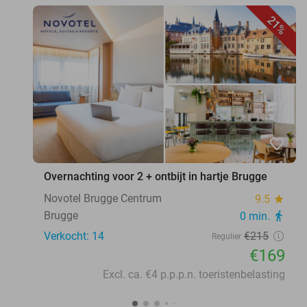
21%
favorite_border
Overnachting voor 2 + ontbijt in hartje Brugge
Novotel Brugge Centrum
9.5
star
Brugge
0 min.
directions_walk
Verkocht: 14
€215
Regulier
€169
Excl. ca. €4 p.p.p.n. toeristenbelasting