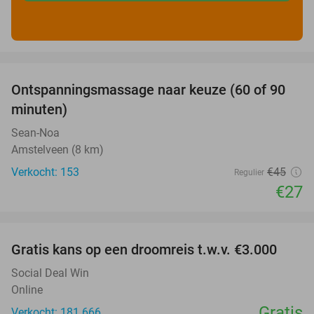
favorite_border
Ontspanningsmassage naar keuze (60 of 90
40%
minuten)
Sean-Noa
Amstelveen (8 km)
Verkocht: 153
€45
Regulier
€27
favorite_border
Gratis kans op een droomreis t.w.v. €3.000
Social Deal Win
Online
Gratis
Verkocht: 181.666