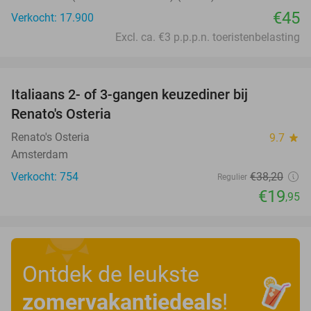
€45
Verkocht: 17.900
Excl. ca. €3 p.p.p.n. toeristenbelasting
favorite_border
Italiaans 2- of 3-gangen keuzediner bij
48%
Renato's Osteria
Renato's Osteria
9.7
star
Amsterdam
Verkocht: 754
€38
,20
Regulier
€19
,95
Ontdek de leukste
zomervakantiedeals
!