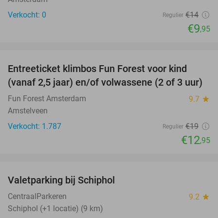
Verkocht: 0
€14
Regulier
€9
,95
favorite_border
Entreeticket klimbos Fun Forest voor kind
32%
(vanaf 2,5 jaar) en/of volwassene (2 of 3 uur)
Fun Forest Amsterdam
9.7
star
Amstelveen
Verkocht: 1.787
€19
Regulier
€12
,95
favorite_border
Valetparking bij Schiphol
23%
CentraalParkeren
9.2
star
Schiphol (+1 locatie) (9 km)