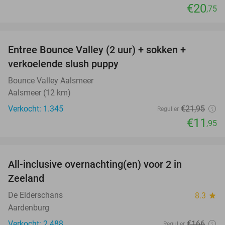
€20
,75
favorite_border
Entree Bounce Valley (2 uur) + sokken +
46%
verkoelende slush puppy
Bounce Valley Aalsmeer
Aalsmeer (12 km)
Verkocht: 1.345
€21
,95
Regulier
€11
,95
favorite_border
All-inclusive overnachting(en) voor 2 in
40%
Zeeland
De Elderschans
8.3
star
Aardenburg
Verkocht: 2.488
€166
Regulier