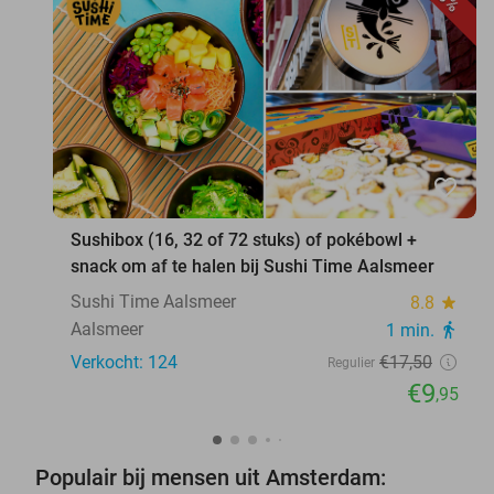
favorite_border
Sushibox (16, 32 of 72 stuks) of pokébowl +
snack om af te halen bij Sushi Time Aalsmeer
Sushi Time Aalsmeer
8.8
star
Aalsmeer
1 min.
directions_walk
Verkocht: 124
€17
,50
Regulier
€9
,95
Populair bij mensen uit Amsterdam: