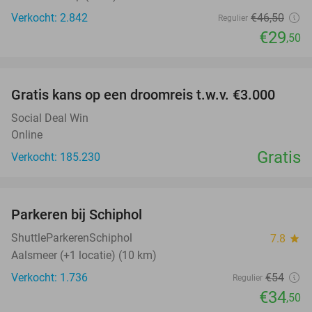
Verkocht: 2.842
€46
,50
Regulier
€29
,50
favorite_border
Gratis kans op een droomreis t.w.v. €3.000
Social Deal Win
Online
Gratis
Verkocht: 185.230
favorite_border
Parkeren bij Schiphol
36%
ShuttleParkerenSchiphol
7.8
star
Aalsmeer (+1 locatie) (10 km)
Verkocht: 1.736
€54
Regulier
€34
,50