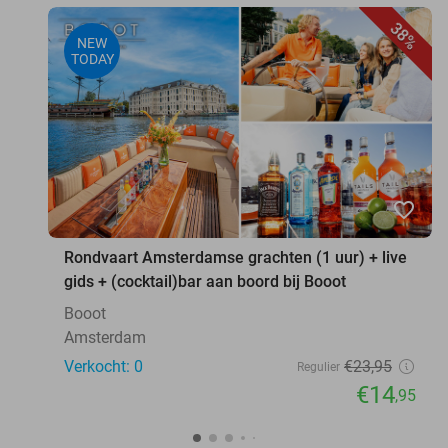
38%
NEW
TODAY
favorite_border
Rondvaart Amsterdamse grachten (1 uur) + live
gids + (cocktail)bar aan boord bij Booot
Booot
Amsterdam
Verkocht: 0
€23
,95
Regulier
€14
,95