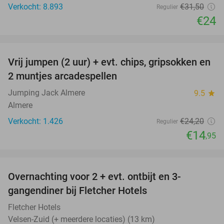
Verkocht: 8.893
€31
,50
Regulier
€24
favorite_border
Vrij jumpen (2 uur) + evt. chips, gripsokken en
38%
2 muntjes arcadespellen
Jumping Jack Almere
9.5
star
Almere
Verkocht: 1.426
€24
,20
Regulier
€14
,95
favorite_border
Overnachting voor 2 + evt. ontbijt en 3-
gangendiner bij Fletcher Hotels
Fletcher Hotels
Velsen-Zuid (+ meerdere locaties) (13 km)