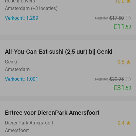
Rederij Lovers
10.0
star
Amsterdam (+3 locaties)
Verkocht: 1.289
€17
,50
Regulier
€11
,50
favorite_border
All-You-Can-Eat sushi (2,5 uur) bij Genki
21%
Genki
9.5
star
Amsterdam
Verkocht: 1.001
€39
,95
Regulier
€31
,50
favorite_border
Entree voor DierenPark Amersfoort
24%
DierenPark Amersfoort
9.4
star
Amersfoort