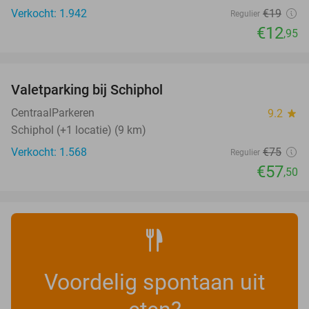
Verkocht: 1.942
€19
Regulier
€12
,95
favorite_border
Valetparking bij Schiphol
23%
CentraalParkeren
9.2
star
Schiphol (+1 locatie) (9 km)
Verkocht: 1.568
€75
Regulier
€57
,50
Voordelig spontaan uit