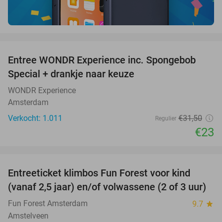
favorite_border
Entree WONDR Experience inc. Spongebob
27%
Special + drankje naar keuze
WONDR Experience
Amsterdam
Verkocht: 1.011
€31
,50
Regulier
€23
favorite_border
Entreeticket klimbos Fun Forest voor kind
32%
(vanaf 2,5 jaar) en/of volwassene (2 of 3 uur)
Fun Forest Amsterdam
9.7
star
Amstelveen