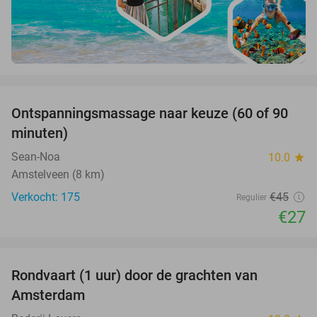
favorite_border
Ontspanningsmassage naar keuze (60 of 90
40%
minuten)
Sean-Noa
10.0
star
Amstelveen (8 km)
Verkocht: 175
€45
Regulier
€27
favorite_border
Rondvaart (1 uur) door de grachten van
34%
Amsterdam