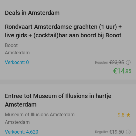
favorite_border
Deals in Amsterdam
Rondvaart Amsterdamse grachten (1 uur) +
38%
NEW
live gids + (cocktail)bar aan boord bij Booot
TODAY
Booot
Amsterdam
Verkocht: 0
€23
,95
Regulier
€14
,95
favorite_border
Entree tot Museum of Illusions in hartje
23%
Amsterdam
Museum of Illusions Amsterdam
9.8
star
Amsterdam
Verkocht: 4.620
€19
,50
Regulier