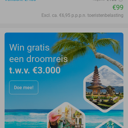
€99
Excl. ca. €6,95 p.p.p.n. toeristenbelasting
Win gratis
een droomreis
t.w.v. €3.000
Doe mee!