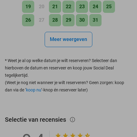
19
20
21
22
23
24
25
26
27
28
29
30
31
Meer weergeven
*
Weet je al op welke datum je wilt reserveren? Selecteer dan
hierboven de datum en reserveer en koop jouw Social Deal
tegelijkertijd.
(Weet je nog niet wanneer je wilt reserveren? Geen zorgen: koop
dan via de ‘
koop nu
’-knop én reserveer later)
Selectie van recensies
info_outlined