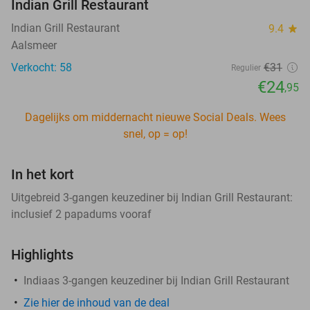
Indian Grill Restaurant
Indian Grill Restaurant
9.4
star
Aalsmeer
Verkocht: 58
€31
Regulier
€24
,95
Dagelijks om middernacht nieuwe Social Deals. Wees
snel, op = op!
In het kort
Uitgebreid 3-gangen keuzediner bij Indian Grill Restaurant:
inclusief 2 papadums vooraf
Highlights
Indiaas 3-gangen keuzediner bij Indian Grill Restaurant
Zie hier de inhoud van de deal