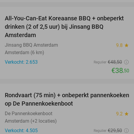
favorite_border
All-You-Can-Eat Koreaanse BBQ + onbeperkt
21%
drinken (2 of 2,5 uur) bij Jinsang BBQ
Amsterdam
Jinsang BBQ Amsterdam
9.8
star
Amsterdam (6 km)
Verkocht: 2.653
€48
,50
Regulier
€38
,50
favorite_border
Rondvaart (75 min) + onbeperkt pannenkoeken
30%
op De Pannenkoekenboot
De Pannenkoekenboot
9.2
star
Amsterdam (+2 locaties)
Verkocht: 4.505
€29
,50
Regulier