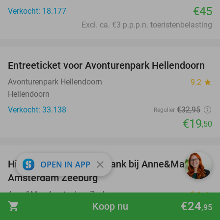
€45
Verkocht: 18.177
Excl. ca. €3 p.p.p.n. toeristenbelasting
favorite_border
Entreeticket voor Avonturenpark Hellendoorn
41%
Avonturenpark Hellendoorn
9.2
star
Hellendoorn
Verkocht: 33.138
€32
,95
Regulier
€19
,50
favorite_border
High tea of luxe lunchplank bij Anne&Max
close
36%
OPEN IN APP
Amsterdam Zeeburg
Anne&Max Amsterdam Zeeburg
9.1
star
€24
shopping_cart
Koop nu
Amsterdam
,95