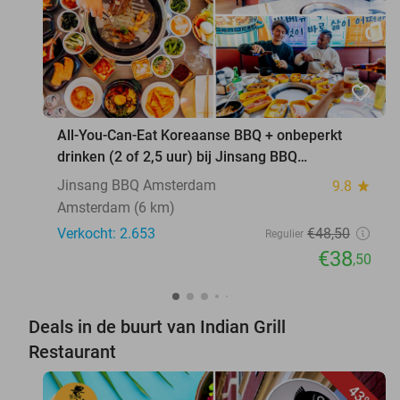
favorite_border
All-You-Can-Eat Koreaanse BBQ + onbeperkt
drinken (2 of 2,5 uur) bij Jinsang BBQ
Amsterdam
Jinsang BBQ Amsterdam
9.8
star
Amsterdam (6 km)
Verkocht: 2.653
€48
,50
Regulier
€38
,50
Deals in de buurt van Indian Grill
Restaurant
43%