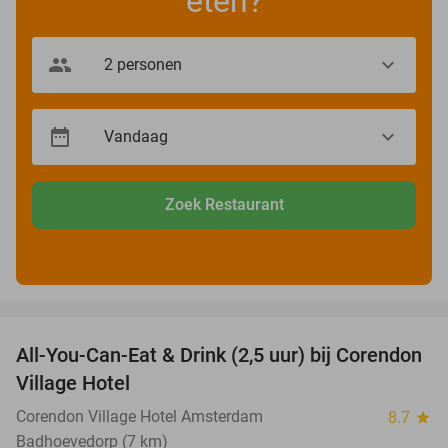
eten?
Zoek Restaurant
favorite_border
All-You-Can-Eat & Drink (2,5 uur) bij Corendon
37%
Village Hotel
Corendon Village Hotel Amsterdam
8.7
star
Badhoevedorp (7 km)