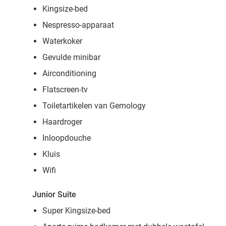
Kingsize-bed
Nespresso-apparaat
Waterkoker
Gevulde minibar
Airconditioning
Flatscreen-tv
Toiletartikelen van Gemology
Haardroger
Inloopdouche
Kluis
Wifi
Junior Suite
Super Kingsize-bed