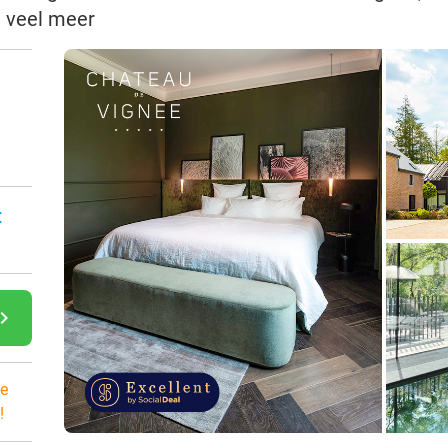
g veel meer
:
gate_next
e
!