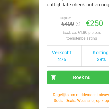
ontbijt, late check-out en no
Regulier
€250
€400
Excl. ca. €1,80 p.p.p.n.
toeristenbelasting
Verkocht:
Korting
276
38%
shopping_cart
Boek nu
navi
Dagelijks om middernacht nieuw
Social Deals. Wees snel, op = op