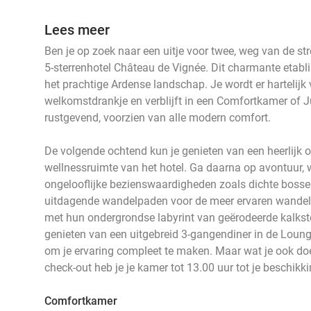
Lees meer
Ben je op zoek naar een uitje voor twee, weg van de st
5-sterrenhotel Château de Vignée. Dit charmante etabl
het prachtige Ardense landschap. Je wordt er hartelijk
welkomstdrankje en verblijft in een Comfortkamer of Ju
rustgevend, voorzien van alle modern comfort.
De volgende ochtend kun je genieten van een heerlijk o
wellnessruimte van het hotel. Ga daarna op avontuur, 
ongelooflijke bezienswaardigheden zoals dichte bossen
uitdagende wandelpaden voor de meer ervaren wandela
met hun ondergrondse labyrint van geërodeerde kalkst
genieten van een uitgebreid 3-gangendiner in de Loun
om je ervaring compleet te maken. Maar wat je ook doet
check-out heb je je kamer tot 13.00 uur tot je beschikki
Comfortkamer