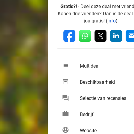
Gratis?!
- Deel deze deal met vrien
Kopen drie vrienden? Dan is de deal
jou gratis! (
info
)
whatsapp
linkedin
fb
mai
list
keybo
Multideal
date_range
keybo
Beschikbaarheid
chat
keybo
Selectie van recensies
work
keybo
Bedrijf
language
keybo
Website