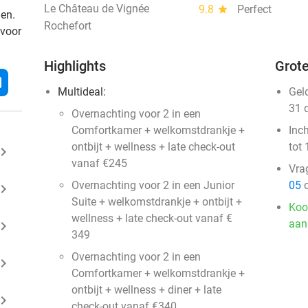
Le Château de Vignée
9.8
star
Perfect
den.
Rochefort
 voor
Highlights
Grote
l
Multideal:
Gel
31 
Overnachting voor 2 in een
Comfortkamer + welkomstdrankje +
Inc
ontbijt + wellness + late check-out
tot 
ard_arrow_right
vanaf €245
Vra
Overnachting voor 2 in een Junior
05
o
ard_arrow_right
Suite + welkomstdrankje + ontbijt +
Koo
wellness + late check-out vanaf €
aan
ard_arrow_right
349
Overnachting voor 2 in een
ard_arrow_right
Comfortkamer + welkomstdrankje +
ontbijt + wellness + diner + late
ard_arrow_right
check-out vanaf €340