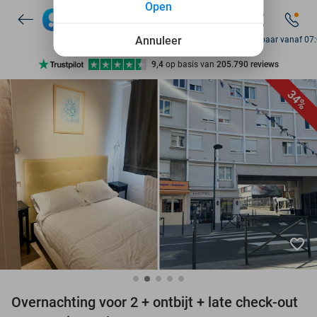
Open
Annuleer
Bereikbaar vanaf 07
Ontdek 15.000+ deals
7 dagen per week beschikbaar
34%
10+ miljoen leden
9,4
op basis van
205.790 reviews
Ontdek 15.000+ deals
7 dagen per week beschikbaar
10+ miljoen leden
favorite_border
Overnachting voor 2 + ontbijt + late check-out