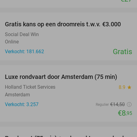
favorite_border
Gratis kans op een droomreis t.w.v. €3.000
Social Deal Win
Online
Gratis
Verkocht: 181.662
favorite_border
Luxe rondvaart door Amsterdam (75 min)
38%
Holland Ticket Services
8.9
star
Amsterdam
Verkocht: 3.257
€14
,50
Regulier
€8
,95
favorite_border