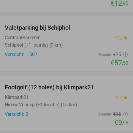
€12
,95
favorite_border
Valetparking bij Schiphol
23%
CentraalParkeren
9.2
star
Schiphol (+1 locatie) (9 km)
Verkocht: 1.507
€75
Regulier
€57
,50
favorite_border
Footgolf (12 holes) bij Klimpark21
38%
NEW
TODAY
Klimpark21
9.7
star
Nieuw-Vennep (+1 locatie) (15 km)
Verkocht: 0
€16
Regulier
€9
,95
favorite_border