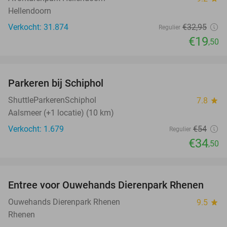
Hellendoorn
Verkocht: 31.874
€32
,95
Regulier
€19
,50
favorite_border
Parkeren bij Schiphol
36%
ShuttleParkerenSchiphol
7.8
star
Aalsmeer (+1 locatie) (10 km)
Verkocht: 1.679
€54
Regulier
€34
,50
favorite_border
Entree voor Ouwehands Dierenpark Rhenen
19%
Ouwehands Dierenpark Rhenen
9.5
star
Rhenen