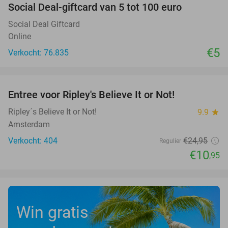
Social Deal-giftcard van 5 tot 100 euro
Social Deal Giftcard
Online
€5
Verkocht: 76.835
favorite_border
Entree voor Ripley's Believe It or Not!
56%
Ripley´s Believe It or Not!
9.9
star
Amsterdam
Verkocht: 404
€24
,95
Regulier
€10
,95
Win gratis