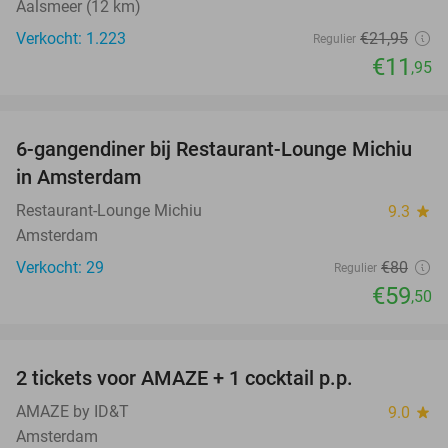
Aalsmeer (12 km)
Verkocht: 1.223
€21
,95
Regulier
€11
,95
favorite_border
6-gangendiner bij Restaurant-Lounge Michiu
26%
in Amsterdam
Restaurant-Lounge Michiu
9.3
star
Amsterdam
Verkocht: 29
€80
Regulier
€59
,50
favorite_border
2 tickets voor AMAZE + 1 cocktail p.p.
40%
AMAZE by ID&T
9.0
star
Amsterdam