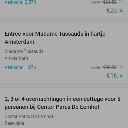
Verkocht: 2.570
€31
,50
Regulier
€25
,50
favorite_border
Entree voor Madame Tussauds in hartje
19%
Amsterdam
Madame Tussauds
Amsterdam
Verkocht: 1.976
€20
,25
Regulier
€16
,50
favorite_border
2, 3 of 4 overnachtingen in een cottage voor 5
personen bij Center Parcs De Eemhof
Center Parcs De Eemhof
Zeewolde