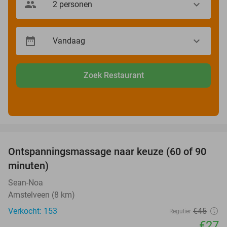
Zoek Restaurant
favorite_border
Ontspanningsmassage naar keuze (60 of 90
40%
minuten)
Sean-Noa
Amstelveen (8 km)
Verkocht: 153
€45
Regulier
€27