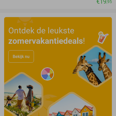
€19
,95
Ontdek de leukste
zomervakantiedeals
!
Bekijk nu