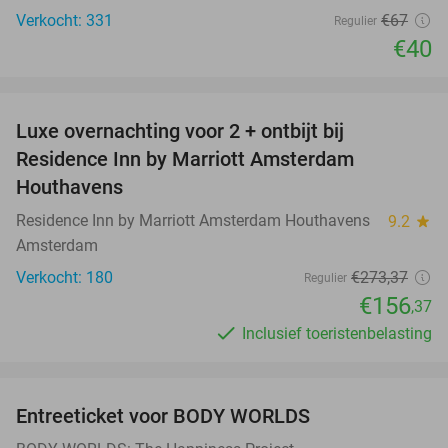
Verkocht: 331
€67
Regulier
€40
favorite_border
Luxe overnachting voor 2 + ontbijt bij
43%
Residence Inn by Marriott Amsterdam
Houthavens
Residence Inn by Marriott Amsterdam Houthavens
9.2
star
Amsterdam
Verkocht: 180
€273
,37
Regulier
€156
,37
Inclusief toeristenbelasting
favorite_border
Entreeticket voor BODY WORLDS
50%