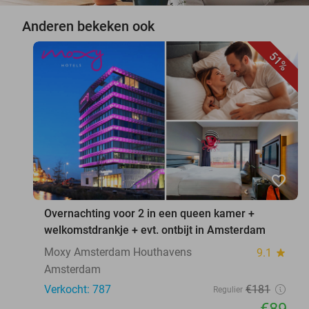
Anderen bekeken ook
51%
favorite_border
Overnachting voor 2 in een queen kamer +
welkomstdrankje + evt. ontbijt in Amsterdam
Moxy Amsterdam Houthavens
9.1
star
Amsterdam
Verkocht: 787
€181
Regulier
€89