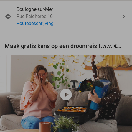
Boulogne-sur-Mer
Rue Faidherbe 10
Routebeschrijving
Maak gratis kans op een droomreis t.w.v. €3.000!
play_circle