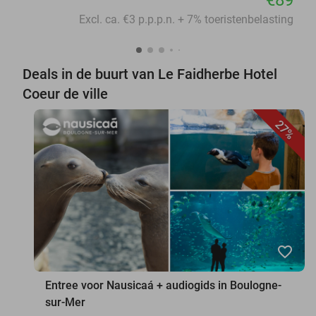
Excl. ca. €3 p.p.p.n. + 7% toeristenbelasting
Deals in de buurt van Le Faidherbe Hotel
Coeur de ville
27%
favorite_border
Entree voor Nausicaá + audiogids in Boulogne-
sur-Mer