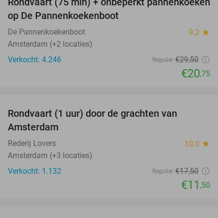
Rondvaart (75 min) + onbeperkt pannenkoeken
30%
op De Pannenkoekenboot
De Pannenkoekenboot
9.2
star
Amsterdam (+2 locaties)
Verkocht: 4.246
€29
,50
Regulier
€20
,75
favorite_border
Rondvaart (1 uur) door de grachten van
34%
Amsterdam
Rederij Lovers
10.0
star
Amsterdam (+3 locaties)
Verkocht: 1.132
€17
,50
Regulier
€11
,50
favorite_border