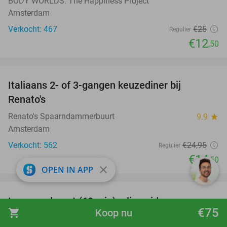
BODY WORLDS: The Happiness Project
Amsterdam
Verkocht: 467
€25
Regulier
€12
,50
favorite_border
Italiaans 2- of 3-gangen keuzediner bij
42%
Renato's
Renato's Spaarndammerbuurt
9.9
star
Amsterdam
Verkocht: 562
€24
,95
Regulier
€14
,50
close
OPEN IN APP
favorite_border
Luxe rondvaart (60 min) + live gids +
38%
€75
shopping_cart
Koop nu
(cocktail)bar aan boord