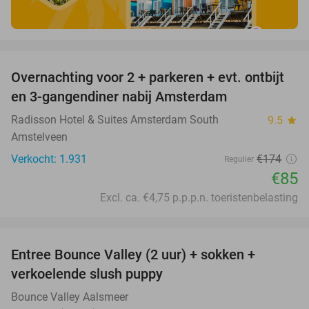
favorite_border
Overnachting voor 2 + parkeren + evt. ontbijt
51%
en 3-gangendiner nabij Amsterdam
Radisson Hotel & Suites Amsterdam South
9.5
star
Amstelveen
Verkocht: 1.931
€174
Regulier
€85
Excl. ca. €4,75 p.p.p.n. toeristenbelasting
favorite_border
Entree Bounce Valley (2 uur) + sokken +
46%
verkoelende slush puppy
Bounce Valley Aalsmeer