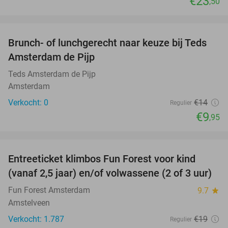
€23
,50
favorite_border
Brunch- of lunchgerecht naar keuze bij Teds
29%
NEW
Amsterdam de Pijp
TODAY
Teds Amsterdam de Pijp
Amsterdam
Verkocht: 0
€14
Regulier
€9
,95
favorite_border
Entreeticket klimbos Fun Forest voor kind
32%
(vanaf 2,5 jaar) en/of volwassene (2 of 3 uur)
Fun Forest Amsterdam
9.7
star
Amstelveen
Verkocht: 1.787
€19
Regulier