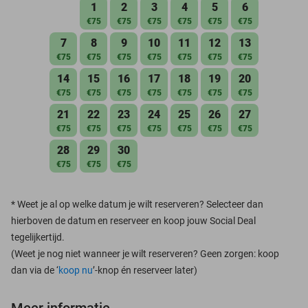
1
2
3
4
5
6
€75
€75
€75
€75
€75
€75
7
8
9
10
11
12
13
€75
€75
€75
€75
€75
€75
€75
14
15
16
17
18
19
20
€75
€75
€75
€75
€75
€75
€75
21
22
23
24
25
26
27
€75
€75
€75
€75
€75
€75
€75
28
29
30
€75
€75
€75
*
Weet je al op welke datum je wilt reserveren? Selecteer dan
hierboven de datum en reserveer en koop jouw Social Deal
tegelijkertijd.
(Weet je nog niet wanneer je wilt reserveren? Geen zorgen: koop
dan via de ‘
koop nu
’-knop én reserveer later)
Meer informatie