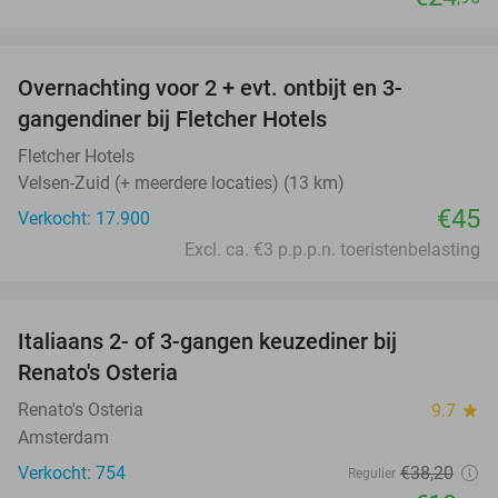
favorite_border
Overnachting voor 2 + evt. ontbijt en 3-
gangendiner bij Fletcher Hotels
Fletcher Hotels
Velsen-Zuid (+ meerdere locaties) (13 km)
€45
Verkocht: 17.900
Excl. ca. €3 p.p.p.n. toeristenbelasting
favorite_border
Italiaans 2- of 3-gangen keuzediner bij
48%
Renato's Osteria
Renato's Osteria
9.7
star
Amsterdam
Verkocht: 754
€38
,20
Regulier