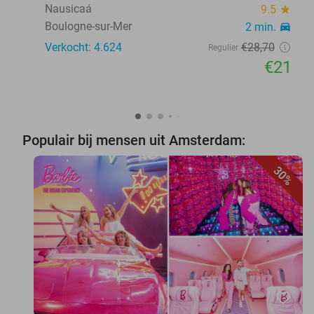
Nausicaá
9.5
star
Boulogne-sur-Mer
2 min.
directions_car
Verkocht: 4.624
€28
,70
Regulier
€21
Populair bij mensen uit Amsterdam:
30%
favorite_border