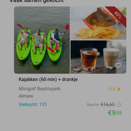
40%
favorite_border
Kajakken (60 min) + drankje
Minigolf Beatrixpark
9.9
star
Almere
Verkocht: 131
€16
,65
Regulier
€9
,95