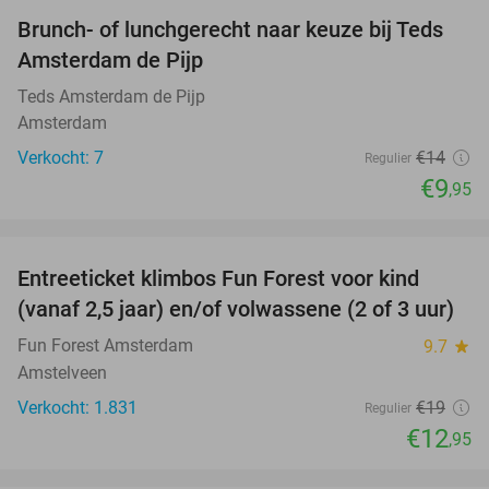
Brunch- of lunchgerecht naar keuze bij Teds
29%
NEW
Amsterdam de Pijp
TODAY
Teds Amsterdam de Pijp
Amsterdam
Verkocht: 7
€14
Regulier
€9
,95
favorite_border
Entreeticket klimbos Fun Forest voor kind
32%
(vanaf 2,5 jaar) en/of volwassene (2 of 3 uur)
Fun Forest Amsterdam
9.7
star
Amstelveen
Verkocht: 1.831
€19
Regulier
€12
,95
favorite_border