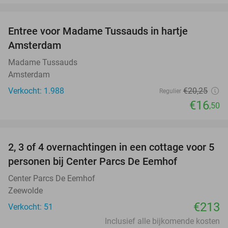
favorite_border
Entree voor Madame Tussauds in hartje
19%
Amsterdam
Madame Tussauds
Amsterdam
Verkocht: 1.988
€20
,25
Regulier
€16
,50
favorite_border
2, 3 of 4 overnachtingen in een cottage voor 5
personen bij Center Parcs De Eemhof
Center Parcs De Eemhof
Zeewolde
€213
Verkocht: 51
Inclusief alle bijkomende kosten