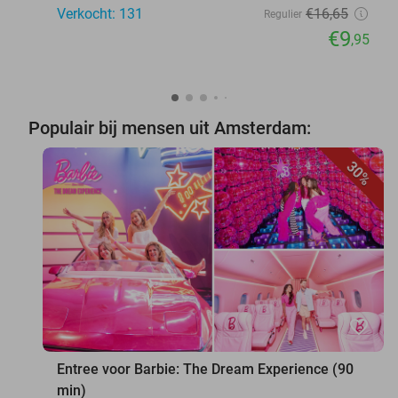
Verkocht: 131
€16
,65
Regulier
€9
,95
Populair bij mensen uit Amsterdam:
30%
favorite_border
Entree voor Barbie: The Dream Experience (90
min)