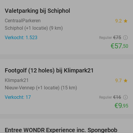
Valetparking bij Schiphol
23%
CentraalParkeren
9.2
star
Schiphol (+1 locatie) (9 km)
Verkocht: 1.523
€75
Regulier
€57
,50
favorite_border
Footgolf (12 holes) bij Klimpark21
38%
NEW
TODAY
Klimpark21
9.7
star
Nieuw-Vennep (+1 locatie) (15 km)
Verkocht: 17
€16
Regulier
€9
,95
favorite_border
Entree WONDR Experience inc. Spongebob
27%