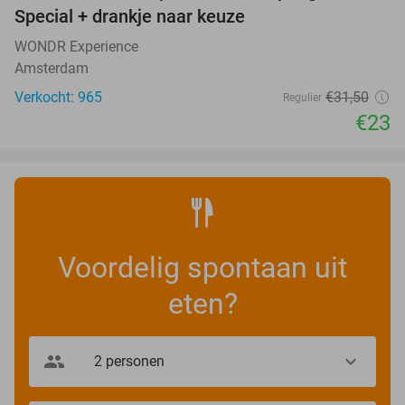
Special + drankje naar keuze
WONDR Experience
Amsterdam
Verkocht: 965
€31
,50
Regulier
€23
Voordelig spontaan uit
eten?