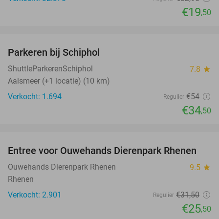
€19
,50
favorite_border
Parkeren bij Schiphol
36%
ShuttleParkerenSchiphol
7.8
star
Aalsmeer (+1 locatie) (10 km)
Verkocht: 1.694
€54
Regulier
€34
,50
favorite_border
Entree voor Ouwehands Dierenpark Rhenen
19%
Ouwehands Dierenpark Rhenen
9.5
star
Rhenen
Verkocht: 2.901
€31
,50
Regulier
€25
,50