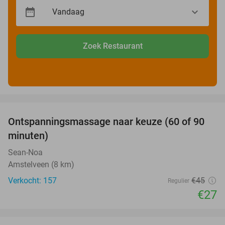
Zoek Restaurant
favorite_border
Ontspanningsmassage naar keuze (60 of 90
40%
minuten)
Sean-Noa
Amstelveen (8 km)
Verkocht: 157
€45
Regulier
€27
favorite_border