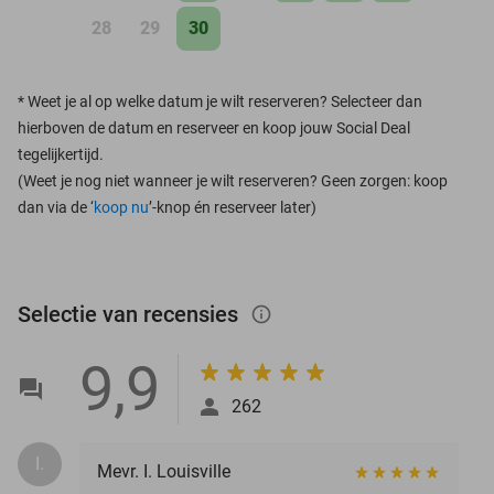
28
29
30
*
Weet je al op welke datum je wilt reserveren? Selecteer dan
hierboven de datum en reserveer en koop jouw Social Deal
tegelijkertijd.
(Weet je nog niet wanneer je wilt reserveren? Geen zorgen: koop
dan via de ‘
koop nu
’-knop én reserveer later)
Selectie van recensies
info_outlined
9,9
262
I.
Mevr. I. Louisville