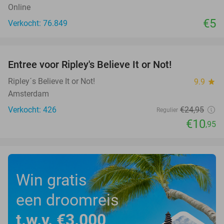
Online
€5
Verkocht: 76.849
favorite_border
Entree voor Ripley's Believe It or Not!
56%
Ripley´s Believe It or Not!
9.9
star
Amsterdam
Verkocht: 426
€24
,95
Regulier
€10
,95
Win gratis
een droomreis
t.w.v. €3.000