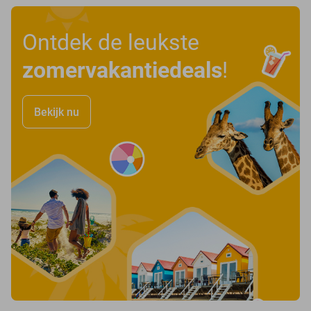
Ontdek de leukste
zomervakantiedeals
!
Bekijk nu