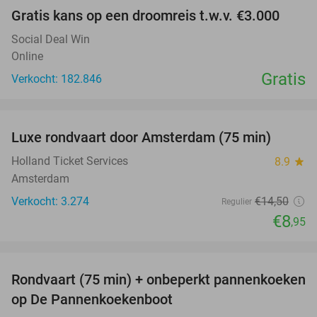
Gratis kans op een droomreis t.w.v. €3.000
Social Deal Win
Online
Gratis
Verkocht: 182.846
favorite_border
Luxe rondvaart door Amsterdam (75 min)
38%
Holland Ticket Services
8.9
star
Amsterdam
Verkocht: 3.274
€14
,50
Regulier
€8
,95
favorite_border
Rondvaart (75 min) + onbeperkt pannenkoeken
30%
op De Pannenkoekenboot