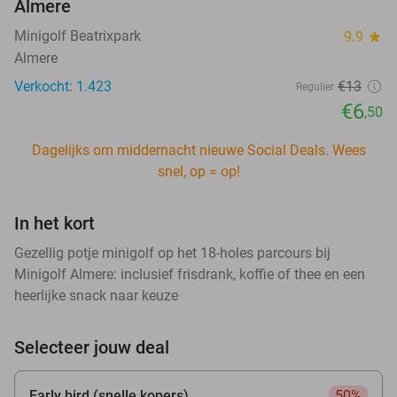
Almere
Minigolf Beatrixpark
9.9
star
Almere
Verkocht: 1.423
€13
Regulier
€6
,50
Dagelijks om middernacht nieuwe Social Deals. Wees
snel, op = op!
In het kort
Gezellig potje minigolf op het 18-holes parcours bij
Minigolf Almere: inclusief frisdrank, koffie of thee en een
heerlijke snack naar keuze
Selecteer jouw deal
Early bird (snelle kopers)
50%