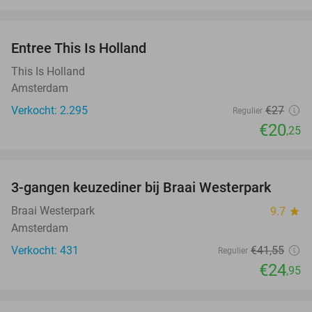
favorite_border
Entree This Is Holland
25%
This Is Holland
Amsterdam
Verkocht: 2.295
€27
Regulier
€20
,25
favorite_border
3-gangen keuzediner bij Braai Westerpark
40%
Braai Westerpark
9.7
star
Amsterdam
Verkocht: 431
€41
,55
Regulier
€24
,95
favorite_border