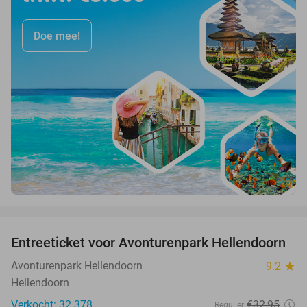
Doe mee!
favorite_border
Entreeticket voor Avonturenpark Hellendoorn
41%
Avonturenpark Hellendoorn
9.2
star
Hellendoorn
Verkocht: 32.378
€32
,95
Regulier