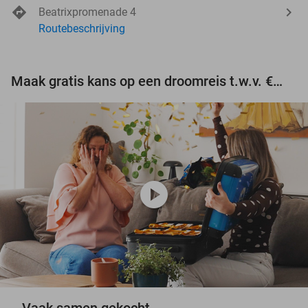
Beatrixpromenade 4
Routebeschrijving
Maak gratis kans op een droomreis t.w.v. €3.000!
play_circle
Vaak samen gekocht