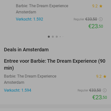
Barbie: The Dream Experience
9.2
star
Amsterdam
Verkocht: 1.592
€33
,50
Regulier
€23
,50
favorite_border
Deals in Amsterdam
Entree voor Barbie: The Dream Experience (90
30%
min)
Barbie: The Dream Experience
9.2
star
Amsterdam
Verkocht: 1.594
€33
,50
Regulier
€23
,50
favorite_border