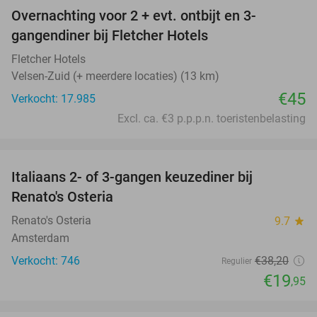
Overnachting voor 2 + evt. ontbijt en 3-
gangendiner bij Fletcher Hotels
Fletcher Hotels
Velsen-Zuid (+ meerdere locaties) (13 km)
€45
Verkocht: 17.985
Excl. ca. €3 p.p.p.n. toeristenbelasting
favorite_border
Italiaans 2- of 3-gangen keuzediner bij
48%
Renato's Osteria
Renato's Osteria
9.7
star
Amsterdam
Verkocht: 746
€38
,20
Regulier
€19
,95