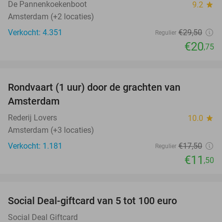
De Pannenkoekenboot
9.2
star
Amsterdam (+2 locaties)
Verkocht: 4.351
€29
,50
Regulier
€20
,75
favorite_border
Rondvaart (1 uur) door de grachten van
34%
Amsterdam
Rederij Lovers
10.0
star
Amsterdam (+3 locaties)
Verkocht: 1.181
€17
,50
Regulier
€11
,50
favorite_border
Social Deal-giftcard van 5 tot 100 euro
Social Deal Giftcard