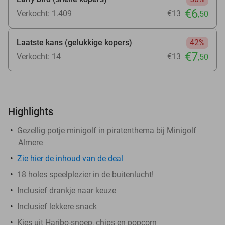
€6
Verkocht: 1.409
€13
,50
Laatste kans (gelukkige kopers)
42%
€7
Verkocht: 14
€13
,50
Highlights
Gezellig potje minigolf in piratenthema bij Minigolf
Almere
Zie
hier
de inhoud van de deal
18 holes speelplezier in de buitenlucht!
Inclusief drankje naar keuze
Inclusief lekkere snack
Kies uit Haribo-snoep, chips en popcorn