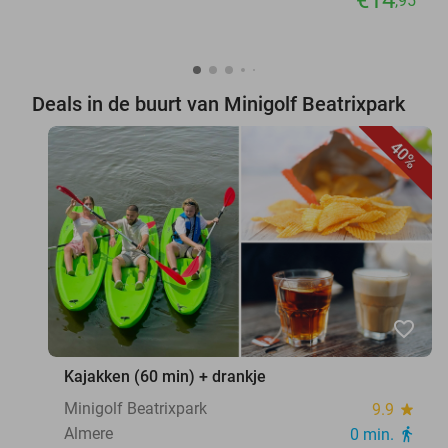
€14
,95
Deals in de buurt van Minigolf Beatrixpark
40%
favorite_border
Kajakken (60 min) + drankje
Minigolf Beatrixpark
9.9
star
Almere
0 min.
directions_walk