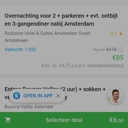
favorite_border
Overnachting voor 2 + parkeren + evt. ontbijt
51%
en 3-gangendiner nabij Amsterdam
Radisson Hotel & Suites Amsterdam South
9.5
star
Amstelveen
Verkocht: 1.932
€174
Regulier
€85
Excl. ca. €4,75 p.p.p.n. toeristenbelasting
favorite_border
Entree Bounce Valley (2 uur) + sokken +
46%
close
OPEN IN APP
verkoelende slush puppy
Bounce Valley Aalsmeer
Aalsmeer (12 km)
€6
shopping_cart
Selecteer deal
,50
Verkocht: 1.265
€21
,95
Regulier