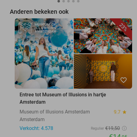
Anderen bekeken ook
23%
favorite_border
Entree tot Museum of Illusions in hartje
Amsterdam
Museum of Illusions Amsterdam
9.7
star
Amsterdam
Verkocht: 4.578
€19
,50
Regulier