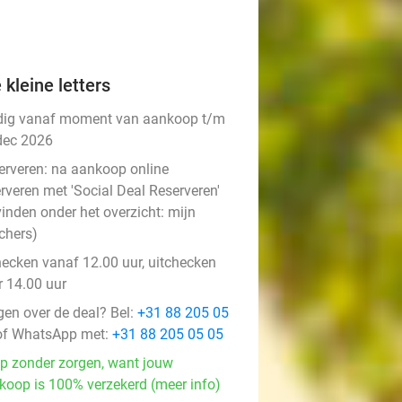
 kleine letters
dig vanaf moment van aankoop t/m
dec 2026
erveren:
na aankoop online
rveren met 'Social Deal Reserveren'
vinden onder het overzicht:
mijn
chers
)
hecken vanaf 12.00 uur, uitchecken
r 14.00 uur
gen over de deal? Bel:
+31 88 205 05
f WhatsApp met:
+31 88 205 05 05
p zonder zorgen, want jouw
koop is 100% verzekerd (meer info)