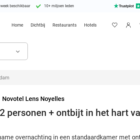
 week beschikbaar
10+ miljoen leden
Home
Dichtbij
Restaurants
Hotels
keyboard_arrow_down
>
Novotel Lens Noyelles
 personen + ontbijt in het hart v
ame overnachting in een standaardkamer met ontbij