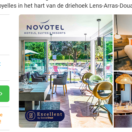
yelles in het hart van de driehoek Lens-Arras-Doua
:
gate_next
e
!