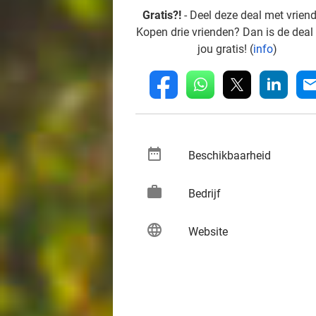
Gratis?!
- Deel deze deal met vrien
Kopen drie vrienden? Dan is de deal
jou gratis! (
info
)
whatsapp
linkedin
fb
mai
date_range
keybo
Beschikbaarheid
work
keybo
Bedrijf
language
keybo
Website