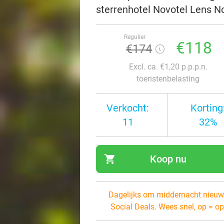
sterrenhotel Novotel Lens No
Regulier
€118
€174
Excl. ca. €1,20 p.p.p.n.
toeristenbelasting
Verkocht:
Korting
11
32%
shopping_cart
Koop nu
navi
Dagelijks om middernacht nieuw
Social Deals. Wees snel, op = op