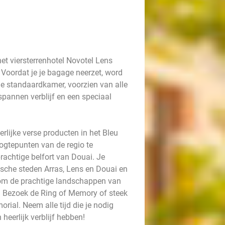
t viersterrenhotel Novotel Lens
 Voordat je je bagage neerzet, word
n je standaardkamer, voorzien van alle
spannen verblijf en een speciaal
rlijke verse producten in het Bleu
oogtepunten van de regio te
rachtige belfort van Douai. Je
ische steden Arras, Lens en Douai en
e om de prachtige landschappen van
n. Bezoek de Ring of Memory of steek
ial. Neem alle tijd die je nodig
 heerlijk verblijf hebben!