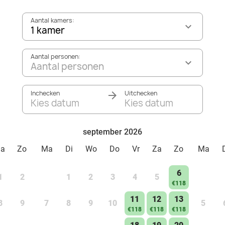
Aantal kamers:
1 kamer
Aantal personen:
Aantal personen
Inchecken
Uitchecken
Kies datum
Kies datum
september 2026
Za
Zo
Ma
Di
Wo
Do
Vr
Za
Zo
Ma
6
1
2
1
2
3
4
5
€118
11
12
13
8
9
7
8
9
10
5
€118
€118
€118