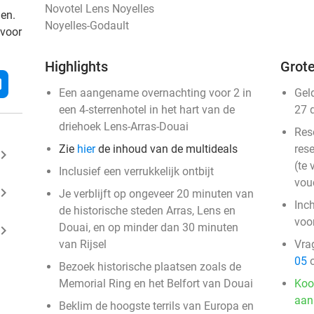
Novotel Lens Noyelles
den.
Noyelles-Godault
 voor
Highlights
Grote
l
Een aangename overnachting voor 2 in
Gel
een 4-sterrenhotel in het hart van de
27 
driehoek Lens-Arras-Douai
Res
Zie
hier
de inhoud van de multideals
rese
ard_arrow_right
(te 
Inclusief een verrukkelijk ontbijt
vou
ard_arrow_right
Je verblijft op ongeveer 20 minuten van
Inc
de historische steden Arras, Lens en
voo
Douai, en op minder dan 30 minuten
ard_arrow_right
van Rijsel
Vra
05
o
Bezoek historische plaatsen zoals de
Memorial Ring en het Belfort van Douai
Koo
aan
Beklim de hoogste terrils van Europa en