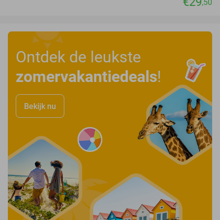
€29
,50
Ontdek de leukste
zomervakantiedeals
!
Bekijk nu