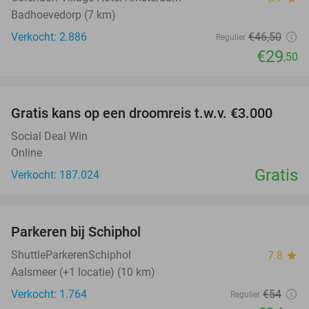
Badhoevedorp (7 km)
Verkocht: 2.886
€46
,50
Regulier
€29
,50
favorite_border
Gratis kans op een droomreis t.w.v. €3.000
Social Deal Win
Online
Gratis
Verkocht: 187.024
favorite_border
Parkeren bij Schiphol
36%
ShuttleParkerenSchiphol
7.8
star
Aalsmeer (+1 locatie) (10 km)
Verkocht: 1.764
€54
Regulier