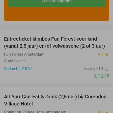
Zoek Restaurant
favorite_border
Entreeticket klimbos Fun Forest voor kind
32%
(vanaf 2,5 jaar) en/of volwassene (2 of 3 uur)
Fun Forest Amsterdam
9.7
star
Amstelveen
Verkocht: 2.027
€19
Regulier
€12
,95
favorite_border
All-You-Can-Eat & Drink (2,5 uur) bij Corendon
37%
Village Hotel
Corendon Village Hotel Amsterdam
8.7
star