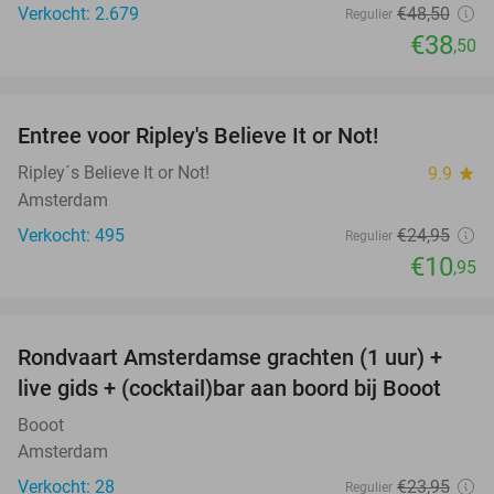
Verkocht: 2.679
€48
,50
Regulier
€38
,50
favorite_border
Entree voor Ripley's Believe It or Not!
56%
Ripley´s Believe It or Not!
9.9
star
Amsterdam
Verkocht: 495
€24
,95
Regulier
€10
,95
favorite_border
Rondvaart Amsterdamse grachten (1 uur) +
38%
live gids + (cocktail)bar aan boord bij Booot
Booot
Amsterdam
Verkocht: 28
€23
,95
Regulier