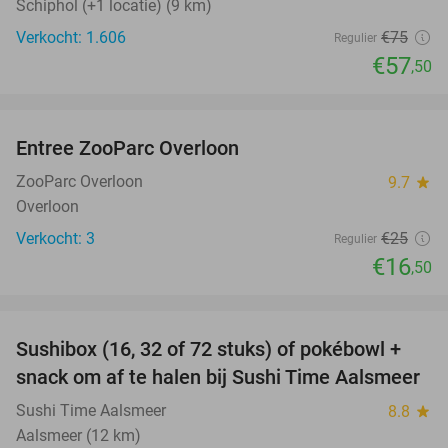
Schiphol (+1 locatie) (9 km)
Verkocht: 1.606
€75
Regulier
€57
,50
favorite_border
Entree ZooParc Overloon
34%
NEW
TODAY
ZooParc Overloon
9.7
star
Overloon
Verkocht: 3
€25
Regulier
€16
,50
favorite_border
Sushibox (16, 32 of 72 stuks) of pokébowl +
43%
NEW
snack om af te halen bij Sushi Time Aalsmeer
TODAY
Sushi Time Aalsmeer
8.8
star
Aalsmeer (12 km)