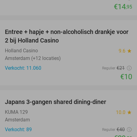
€14
,95
favorite_border
Entree + hapje + non-alcoholisch drankje voor
52%
2 bij Holland Casino
Holland Casino
9.6
star
Amsterdam (+12 locaties)
Verkocht: 11.060
€21
Regulier
€10
favorite_border
Japans 3-gangen shared dining-diner
26%
KUMA 129
10.0
star
Amsterdam
Verkocht: 89
€40
Regulier