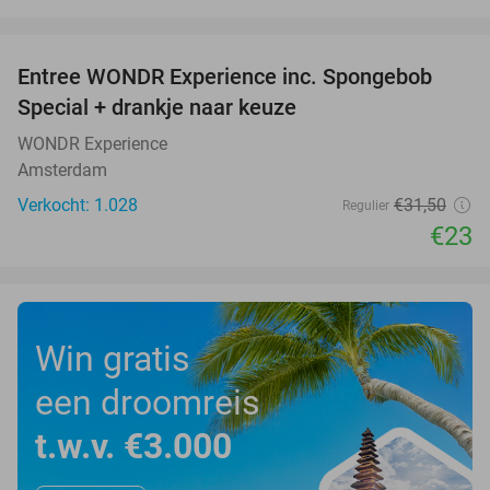
favorite_border
Entree WONDR Experience inc. Spongebob
27%
Special + drankje naar keuze
WONDR Experience
Amsterdam
Verkocht: 1.028
€31
,50
Regulier
€23
Win gratis
een droomreis
t.w.v. €3.000