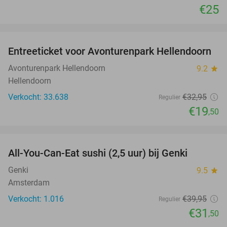
€25
favorite_border
Entreeticket voor Avonturenpark Hellendoorn
41%
Avonturenpark Hellendoorn
9.2
star
Hellendoorn
Verkocht: 33.638
€32
,95
Regulier
€19
,50
favorite_border
All-You-Can-Eat sushi (2,5 uur) bij Genki
21%
Genki
9.5
star
Amsterdam
Verkocht: 1.016
€39
,95
Regulier
€31
,50