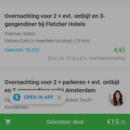
favorite_border
Overnachting voor 2 + evt. ontbijt en 3-
gangendiner bij Fletcher Hotels
Fletcher Hotels
Velsen-Zuid (+ meerdere locaties) (13 km)
€45
Verkocht: 18.333
Excl. ca. €3 p.p.p.n. toeristenbelasting
favorite_border
Overnachting voor 2 + parkeren + evt. ontbijt
51%
en 3-gangendiner nabij Amsterdam
close
OPEN IN APP
Radisson Hotel & Suites Amsterdam South
9.5
star
Amstelveen
Verkocht: 1.938
€174
Regulier
€15
shopping_cart
Selecteer deal
,75
€85