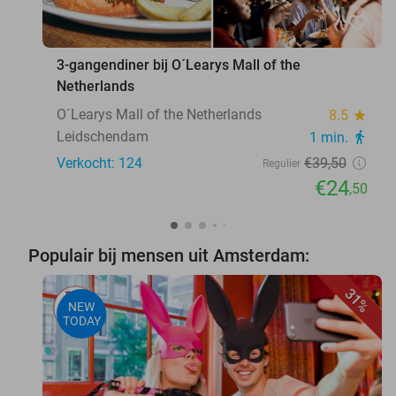
favorite_border
3-gangendiner bij O´Learys Mall of the
Netherlands
O´Learys Mall of the Netherlands
8.5
star
Leidschendam
1 min.
directions_walk
Verkocht: 124
€39
,50
Regulier
€24
,50
Populair bij mensen uit Amsterdam:
31%
NEW
TODAY