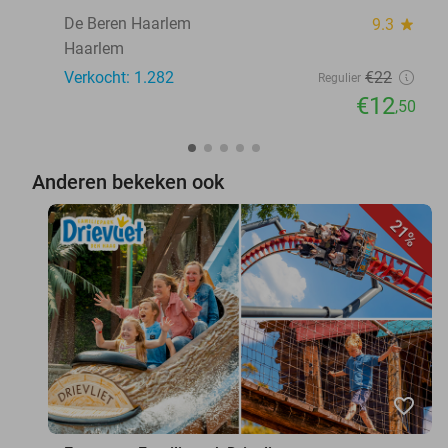
De Beren Haarlem
9.3
star
Haarlem
Verkocht: 1.282
€22
Regulier
€12
,50
Anderen bekeken ook
21%
favorite_border