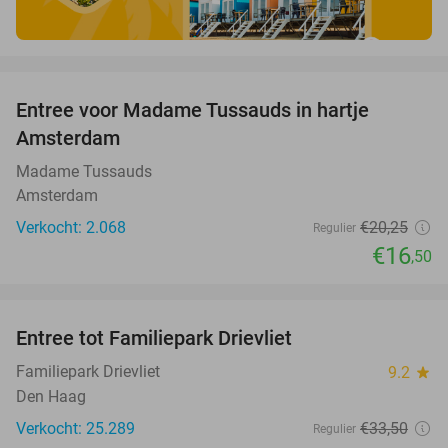
favorite_border
Entree voor Madame Tussauds in hartje
19%
Amsterdam
Madame Tussauds
Amsterdam
Verkocht: 2.068
€20
,25
Regulier
€16
,50
favorite_border
Entree tot Familiepark Drievliet
21%
Familiepark Drievliet
9.2
star
Den Haag
Verkocht: 25.289
€33
,50
Regulier