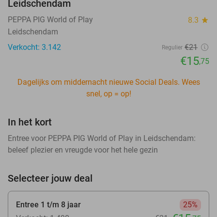
Leidschendam
PEPPA PIG World of Play
8.3
star
Leidschendam
Verkocht: 3.142
€21
Regulier
€15
,75
Dagelijks om middernacht nieuwe Social Deals. Wees
snel, op = op!
In het kort
Entree voor PEPPA PIG World of Play in Leidschendam:
beleef plezier en vreugde voor het hele gezin
Selecteer jouw deal
Entree 1 t/m 8 jaar
25%