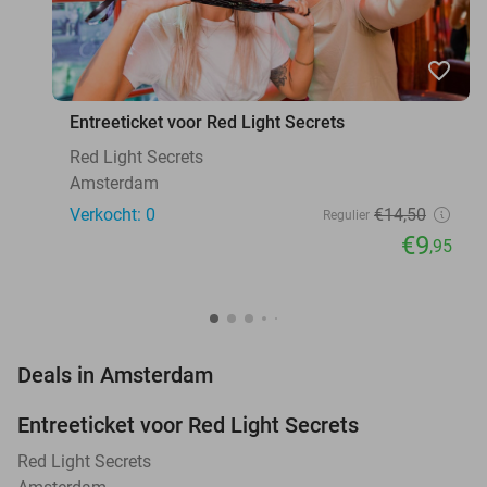
favorite_border
Entreeticket voor Red Light Secrets
Red Light Secrets
Amsterdam
Verkocht: 0
€14
,50
Regulier
€9
,95
favorite_border
Deals in Amsterdam
Entreeticket voor Red Light Secrets
31%
NEW
TODAY
Red Light Secrets