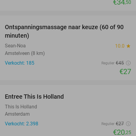
€34
,50
favorite_border
Ontspanningsmassage naar keuze (60 of 90
40%
minuten)
Sean-Noa
10.0
star
Amstelveen (8 km)
Verkocht: 185
€45
Regulier
€27
favorite_border
Entree This Is Holland
25%
This Is Holland
Amsterdam
Verkocht: 2.398
€27
Regulier
€20
,25