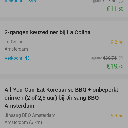
Verkocht: 1.346
€17
,50
Regulier
€11
,50
favorite_border
3-gangen keuzediner bij La Colina
36%
La Colina
9.2
star
Amsterdam
Verkocht: 431
€30
,75
Regulier
€19
,75
favorite_border
All-You-Can-Eat Koreaanse BBQ + onbeperkt
21%
drinken (2 of 2,5 uur) bij Jinsang BBQ
Amsterdam
Jinsang BBQ Amsterdam
9.8
star
Amsterdam (6 km)