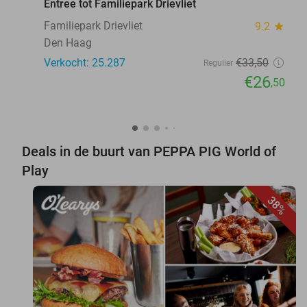
Entree tot Familiepark Drievliet
Familiepark Drievliet
9.2
star
Den Haag
Verkocht: 25.287
€33
,50
Regulier
€26
,50
Deals in de buurt van PEPPA PIG World of
Play
38%