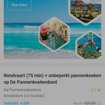
Doe mee!
favorite_border
Rondvaart (75 min) + onbeperkt pannenkoeken
30%
op De Pannenkoekenboot
De Pannenkoekenboot
9.2
star
Amsterdam (+2 locaties)
Verkocht: 4.609
€29
,50
Regulier