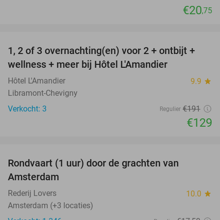
€20
,75
favorite_border
1, 2 of 3 overnachting(en) voor 2 + ontbijt +
32%
NEW
wellness + meer bij Hôtel L'Amandier
TODAY
Hôtel L'Amandier
9.9
star
Libramont-Chevigny
Verkocht: 3
€191
Regulier
€129
favorite_border
Rondvaart (1 uur) door de grachten van
34%
Amsterdam
Rederij Lovers
10.0
star
Amsterdam (+3 locaties)