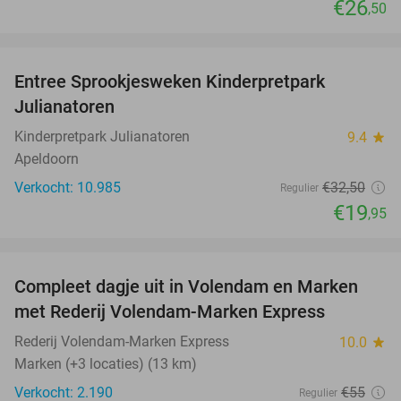
€26
,50
favorite_border
Entree Sprookjesweken Kinderpretpark
39%
Julianatoren
Kinderpretpark Julianatoren
9.4
star
Apeldoorn
Verkocht: 10.985
€32
,50
Regulier
€19
,95
favorite_border
Compleet dagje uit in Volendam en Marken
55%
met Rederij Volendam-Marken Express
Rederij Volendam-Marken Express
10.0
star
Marken (+3 locaties) (13 km)
Verkocht: 2.190
€55
Regulier