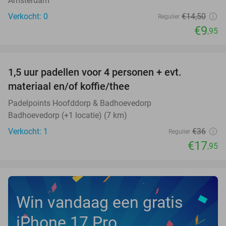
Amsterdam
Verkocht: 0
€14
,50
Regulier
€9
,95
favorite_border
1,5 uur padellen voor 4 personen + evt.
50%
NEW
materiaal en/of koffie/thee
TODAY
Padelpoints Hoofddorp & Badhoevedorp
Badhoevedorp (+1 locatie) (7 km)
Verkocht: 1
€36
Regulier
€17
,95
Win vandaag een gratis
iPhone 17 Pro