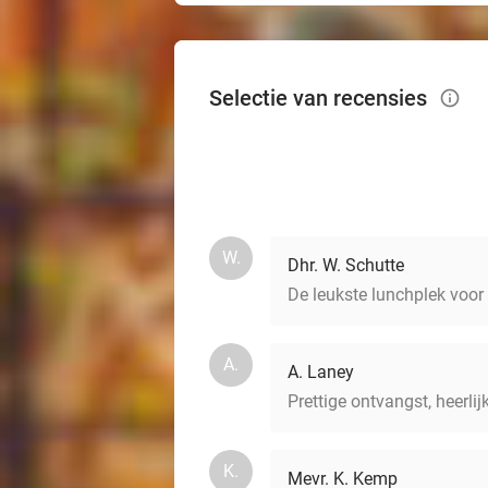
Selectie van recensies
info_outlined
W.
Dhr. W. Schutte
De leukste lunchplek voor
A.
A. Laney
Prettige ontvangst, heerlij
K.
Mevr. K. Kemp