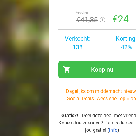
Regulier
€24
€41
,35
Verkocht:
Korting
138
42%
shopping_cart
Koop nu
navi
Dagelijks om middernacht nieuw
Social Deals. Wees snel, op = op
Gratis?!
- Deel deze deal met vrien
Kopen drie vrienden? Dan is de deal
jou gratis! (
info
)