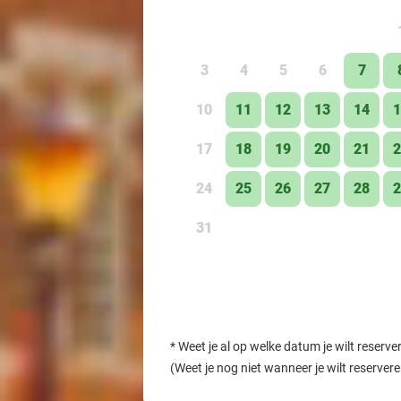
3
4
5
6
7
10
11
12
13
14
1
17
18
19
20
21
2
24
25
26
27
28
2
31
*
Weet je al op welke datum je wilt reserve
(Weet je nog niet wanneer je wilt reserver