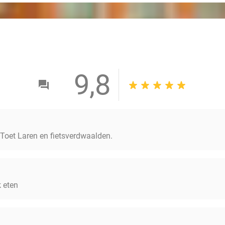
9,8
 Toet Laren en fietsverdwaalden.
k eten