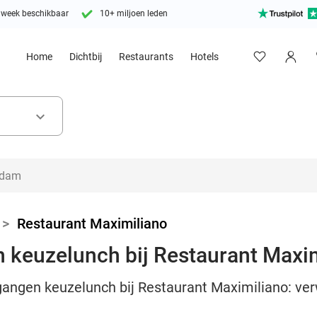
 week beschikbaar
10+ miljoen leden
Home
Dichtbij
Restaurants
Hotels
keyboard_arrow_down
>
Restaurant Maximiliano
n keuzelunch bij Restaurant Maxi
-gangen keuzelunch bij Restaurant Maximiliano: ve