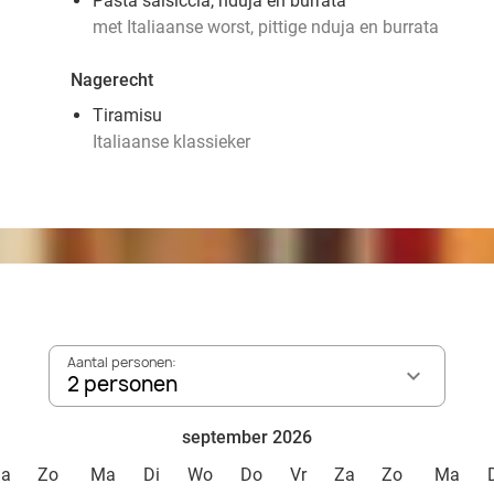
Pasta salsiccia, nduja en burrata
met Italiaanse worst, pittige nduja en burrata
Nagerecht
Tiramisu
Italiaanse klassieker
Aantal personen:
2 personen
september 2026
Za
Zo
Ma
Di
Wo
Do
Vr
Za
Zo
Ma