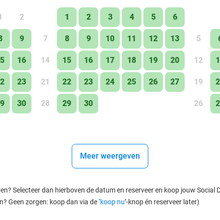
1
2
1
2
3
4
5
6
8
9
7
8
9
10
11
12
13
5
5
16
14
15
16
17
18
19
20
12
1
2
23
21
22
23
24
25
26
27
19
2
9
30
28
29
30
26
2
Meer weergeven
ren? Selecteer dan hierboven de datum en reserveer en koop jouw Social Dea
en? Geen zorgen: koop dan via de ‘
koop nu
’-knop én reserveer later)