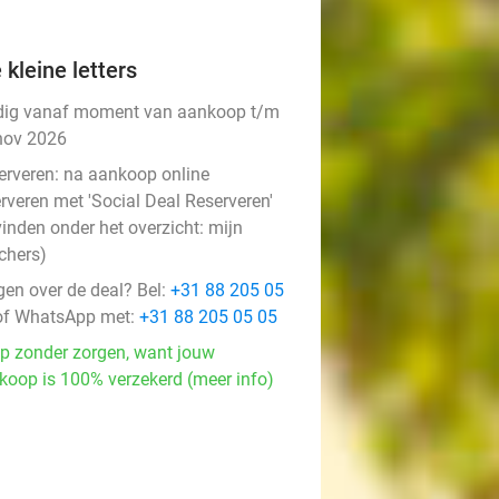
 kleine letters
dig vanaf moment van aankoop t/m
nov 2026
erveren:
na aankoop online
rveren met 'Social Deal Reserveren'
vinden onder het overzicht:
mijn
chers
)
gen over de deal? Bel:
+31 88 205 05
f WhatsApp met:
+31 88 205 05 05
p zonder zorgen, want jouw
koop is 100% verzekerd (meer info)