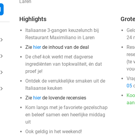
Laren
l
Highlights
Grote
Italiaanse 3-gangen keuzelunch bij
Gel
Restaurant Maximiliano in Laren
24 
ard_arrow_right
Zie
hier
de inhoud van de deal
Res
rese
ard_arrow_right
De chef-kok werkt met dagverse
(te 
ingrediënten van topkwaliteit, én dat
vou
proef je!
ard_arrow_right
Vra
Ontdek de verrukkelijke smaken uit de
05
o
ard_arrow_right
Italiaanse keuken
Koo
Zie
hier
de lovende recensies
aan
Kom langs met je favoriete gezelschap
en beleef samen een heerlijke middag
uit
Ook geldig in het weekend!