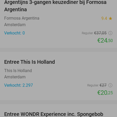
Argentijns 3-gangen keuzediner bij Formosa
34%
NEW
Argentina
TODAY
Formosa Argentina
9.4
star
Amsterdam
Verkocht: 0
€37
,05
Regulier
€24
,50
favorite_border
Entree This Is Holland
25%
This Is Holland
Amsterdam
Verkocht: 2.297
€27
Regulier
€20
,25
favorite_border
Entree WONDR Experience inc. Spongebob
27%