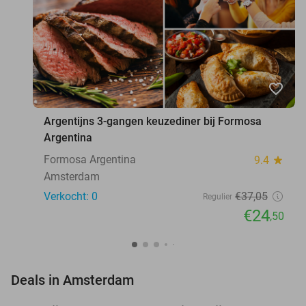
favorite_border
Argentijns 3-gangen keuzediner bij Formosa
Argentina
Formosa Argentina
9.4
star
Amsterdam
Verkocht: 0
€37
,05
Regulier
€24
,50
favorite_border
Deals in Amsterdam