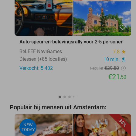
favorite_border
Auto-speur-en-belevingsrally voor 2-5 personen
BeLEEF NaviGames
7.8
star
Diessen (+85 locaties)
10 min.
directions_walk
Verkocht: 5.432
€29
,50
Regulier
€21
,50
Populair bij mensen uit Amsterdam:
34%
NEW
TODAY