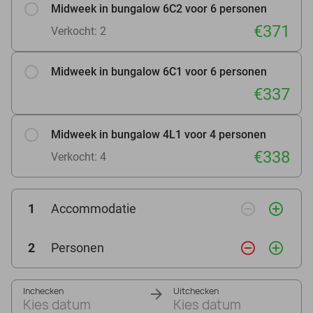
Midweek in bungalow 6C2 voor 6 personen
€371
Verkocht: 2
Midweek in bungalow 6C1 voor 6 personen
€337
Midweek in bungalow 4L1 voor 4 personen
€338
Verkocht: 4
remove_circle_outline
add_circle_outline
1
Accommodatie
remove_circle_outline
add_circle_outline
2
Personen
Inchecken
Uitchecken
Kies datum
Kies datum