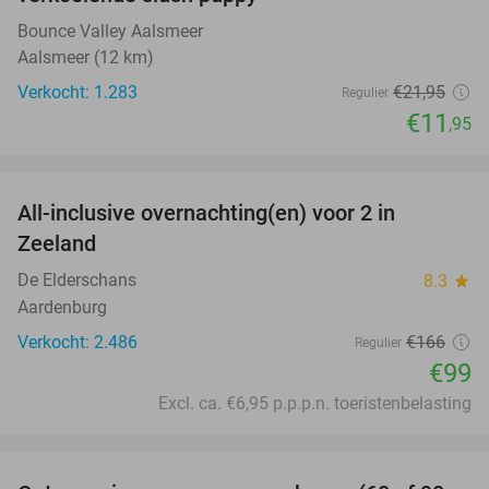
Bounce Valley Aalsmeer
Aalsmeer (12 km)
Verkocht: 1.283
€21
,95
Regulier
€11
,95
favorite_border
All-inclusive overnachting(en) voor 2 in
40%
Zeeland
De Elderschans
8.3
star
Aardenburg
Verkocht: 2.486
€166
Regulier
€99
Excl. ca. €6,95 p.p.p.n. toeristenbelasting
favorite_border