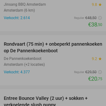
Jinsang BBQ Amsterdam
9.8
star
Amsterdam (6 km)
Verkocht: 2.614
€48
,50
Regulier
€38
,50
favorite_border
Rondvaart (75 min) + onbeperkt pannenkoeken
30%
op De Pannenkoekenboot
De Pannenkoekenboot
9.2
star
Amsterdam (+2 locaties)
Verkocht: 4.377
€29
,50
Regulier
€20
,75
favorite_border
Entree Bounce Valley (2 uur) + sokken +
46%
verkoelende slush puppy