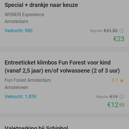
Special + drankje naar keuze
WONDR Experience
Amsterdam
Verkocht: 980
€31
,50
Regulier
€23
favorite_border
Entreeticket klimbos Fun Forest voor kind
32%
(vanaf 2,5 jaar) en/of volwassene (2 of 3 uur)
Fun Forest Amsterdam
9.7
star
Amstelveen
Verkocht: 1.859
€19
Regulier
€12
,95
favorite_border
Valetparking bij Schiphol