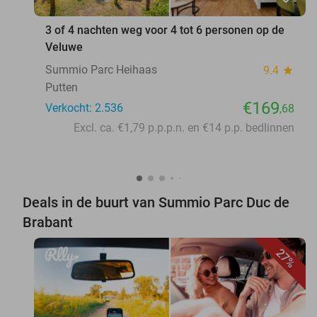
3 of 4 nachten weg voor 4 tot 6 personen op de
Veluwe
Summio Parc Heihaas
9.4
star
Putten
€169
Verkocht: 2.536
,68
Excl. ca. €1,79 p.p.p.n. en €14 p.p. bedlinnen
Deals in de buurt van Summio Parc Duc de
Brabant
27%