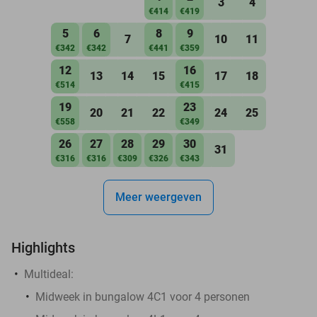
3
4
€414
€419
5
6
8
9
7
10
11
€342
€342
€441
€359
12
16
13
14
15
17
18
€514
€415
19
23
20
21
22
24
25
€558
€349
26
27
28
29
30
31
€316
€316
€309
€326
€343
Meer weergeven
Highlights
Multideal:
Midweek in bungalow 4C1 voor 4 personen