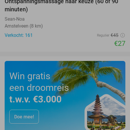
Ontspanningsmassage naar keuze (60 of 90
40%
minuten)
Sean-Noa
Amstelveen (8 km)
Verkocht: 161
€45
Regulier
€27
Win gratis
een droomreis
t.w.v. €3.000
Doe mee!