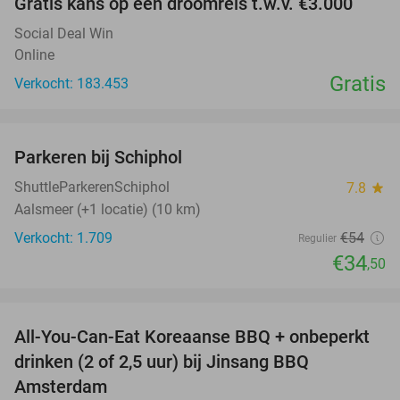
Gratis kans op een droomreis t.w.v. €3.000
Social Deal Win
Online
Gratis
Verkocht: 183.453
favorite_border
Parkeren bij Schiphol
36%
ShuttleParkerenSchiphol
7.8
star
Aalsmeer (+1 locatie) (10 km)
Verkocht: 1.709
€54
Regulier
€34
,50
favorite_border
All-You-Can-Eat Koreaanse BBQ + onbeperkt
21%
drinken (2 of 2,5 uur) bij Jinsang BBQ
Amsterdam