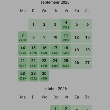
september 2026
Ma
Di
Wo
Do
Vr
Za
Zo
4
1
2
3
5
6
€361
7
11
8
9
10
12
13
€450
€389
14
15
16
17
18
19
20
€375
€375
€538
€435
€389
21
22
23
24
25
26
27
€347
€347
€445
€361
€352
28
29
30
€319
€332
€488
oktober 2026
Ma
Di
Wo
Do
Vr
Za
Zo
1
2