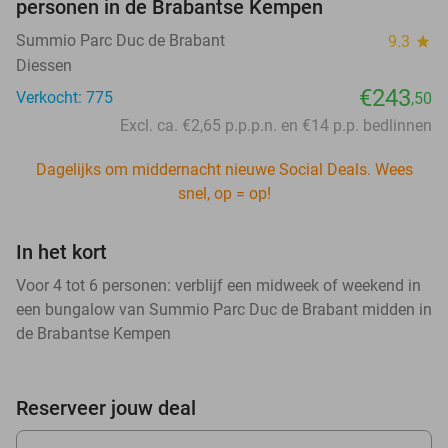
personen in de Brabantse Kempen
Summio Parc Duc de Brabant
9.3
star
Diessen
€243
Verkocht: 775
,50
Excl. ca. €2,65 p.p.p.n. en €14 p.p. bedlinnen
Dagelijks om middernacht nieuwe Social Deals. Wees
snel, op = op!
In het kort
Voor 4 tot 6 personen: verblijf een midweek of weekend in
een bungalow van Summio Parc Duc de Brabant midden in
de Brabantse Kempen
Reserveer jouw deal