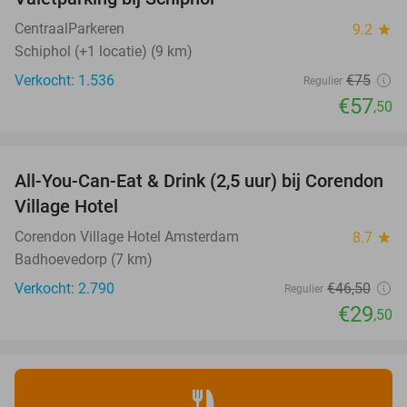
23%
CentraalParkeren
9.2
star
Schiphol (+1 locatie) (9 km)
Verkocht: 1.536
€75
Regulier
€57
,50
favorite_border
All-You-Can-Eat & Drink (2,5 uur) bij Corendon
37%
Village Hotel
Corendon Village Hotel Amsterdam
8.7
star
Badhoevedorp (7 km)
Verkocht: 2.790
€46
,50
Regulier
€29
,50