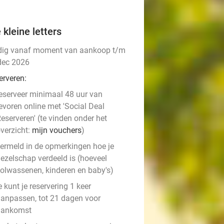
 kleine letters
dig vanaf moment van aankoop t/m
dec 2026
erveren:
eserveer minimaal 48 uur van
evoren online met 'Social Deal
eserveren' (te vinden onder het
verzicht:
mijn vouchers
)
ermeld in de opmerkingen hoe je
ezelschap verdeeld is (hoeveel
olwassenen, kinderen en baby's)
e kunt je reservering 1 keer
anpassen, tot 21 dagen voor
aankomst