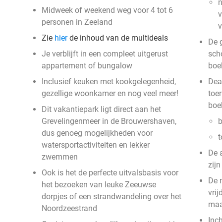
n
Midweek of weekend weg voor 4 tot 6
v
personen in Zeeland
Zie
hier
de inhoud van de multideals
De g
Je verblijft in een compleet uitgerust
sch
appartement of bungalow
boe
Inclusief keuken met kookgelegenheid,
Deal
gezellige woonkamer en nog veel meer!
toer
boe
Dit vakantiepark ligt direct aan het
Grevelingenmeer in de Brouwershaven,
b
dus genoeg mogelijkheden voor
t
watersportactiviteiten en lekker
De 
zwemmen
zij
Ook is het de perfecte uitvalsbasis voor
De 
het bezoeken van leuke Zeeuwse
vri
dorpjes of een strandwandeling over het
ma
Noordzeestrand
Inc