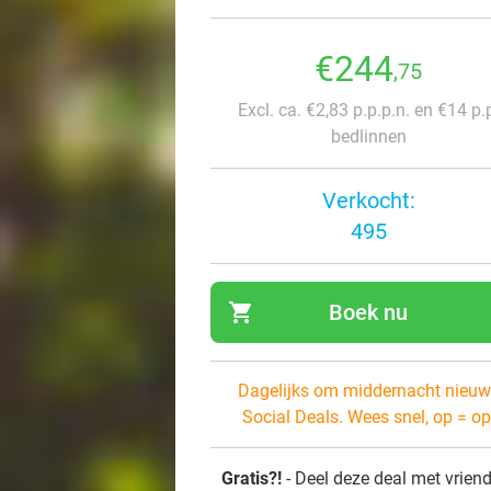
€244
,75
Excl. ca. €2,83 p.p.p.n. en €14 p.
bedlinnen
Verkocht:
495
shopping_cart
Boek nu
navi
Dagelijks om middernacht nieuw
Social Deals. Wees snel, op = op
Gratis?!
- Deel deze deal met vrien