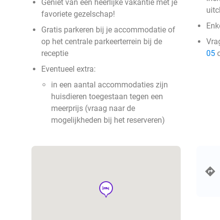
Geniet van een heerlijke vakantie met je
uit
favoriete gezelschap!
Enke
Gratis parkeren bij je accommodatie of
op het centrale parkeerterrein bij de
Vra
receptie
05
o
Eventueel extra:
in een aantal accommodaties zijn
huisdieren toegestaan tegen een
meerprijs (vraag naar de
mogelijkheden bij het reserveren)
hotel