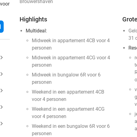
Brouwershaven
 voor
Highlights
Grote
l
Multideal:
Gel
31 
Midweek in appartement 4CB voor 4
personen
Res
ard_arrow_right
Midweek in appartement 4CG voor 4
r
personen
t
R
ard_arrow_right
Midweek in bungalow 6R voor 6
o
personen
v
ard_arrow_right
Weekend in een appartement 4CB
g
voor 4 personen
v
ard_arrow_right
Weekend in een appartement 4CG
j
voor 4 personen
a
ard_arrow_right
Weekend in een bungalow 6R voor 6
personen