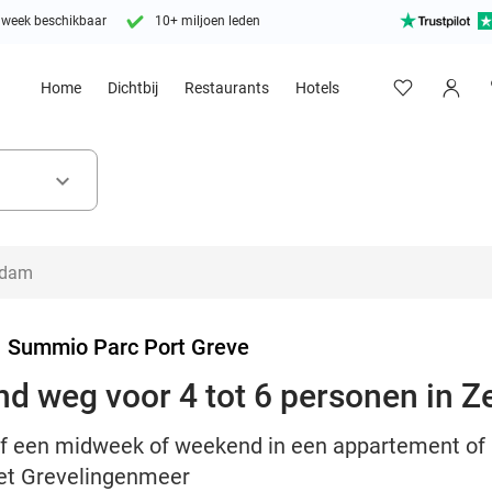
 week beschikbaar
10+ miljoen leden
Home
Dichtbij
Restaurants
Hotels
keyboard_arrow_down
>
Summio Parc Port Greve
d weg voor 4 tot 6 personen in Z
lijf een midweek of weekend in een appartement 
het Grevelingenmeer