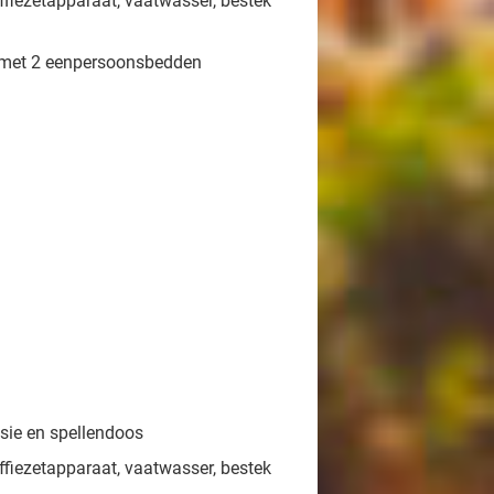
ffiezetapparaat, vaatwasser, bestek
 met 2 eenpersoonsbedden
sie en spellendoos
ffiezetapparaat, vaatwasser, bestek