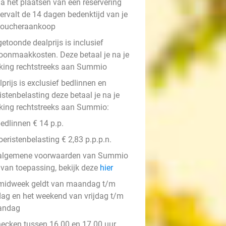
a het plaatsen van een reservering
ervalt de 14 dagen bedenktijd van je
voucheraankoop
etoonde dealprijs is inclusief
oonmaakkosten. Deze betaal je na je
king rechtstreeks aan Summio
prijs is exclusief bedlinnen en
istenbelasting deze betaal je na je
king rechtstreeks aan Summio:
edlinnen € 14 p.p.
oeristenbelasting € 2,83 p.p.p.n.
algemene voorwaarden van Summio
n van toepassing, bekijk deze
hier
midweek geldt van maandag t/m
jdag en het weekend van vrijdag t/m
andag
hecken tussen 16.00 en 17.00 uur,