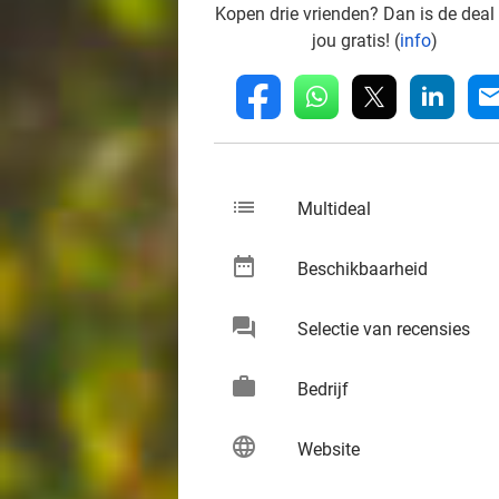
Kopen drie vrienden? Dan is de deal
jou gratis! (
info
)
whatsapp
linkedin
fb
mai
list
keybo
Multideal
date_range
keybo
Beschikbaarheid
chat
keybo
Selectie van recensies
work
keybo
Bedrijf
language
keybo
Website