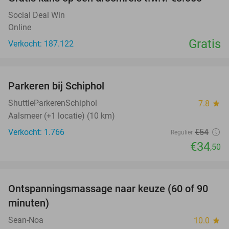
Social Deal Win
Online
Gratis
Verkocht: 187.122
favorite_border
Parkeren bij Schiphol
36%
ShuttleParkerenSchiphol
7.8
star
Aalsmeer (+1 locatie) (10 km)
Verkocht: 1.766
€54
Regulier
€34
,50
favorite_border
Ontspanningsmassage naar keuze (60 of 90
40%
minuten)
Sean-Noa
10.0
star