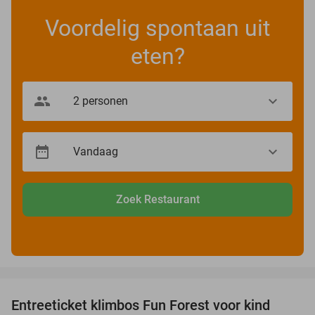
Voordelig spontaan uit
eten?
Zoek Restaurant
favorite_border
Entreeticket klimbos Fun Forest voor kind
32%