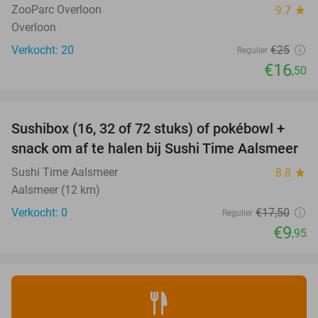
TODAY
ZooParc Overloon
9.7
star
Overloon
Verkocht: 20
€25
Regulier
€16
,50
favorite_border
Sushibox (16, 32 of 72 stuks) of pokébowl +
43%
NEW
snack om af te halen bij Sushi Time Aalsmeer
TODAY
Sushi Time Aalsmeer
8.8
star
Aalsmeer (12 km)
Verkocht: 0
€17
,50
Regulier
€9
,95