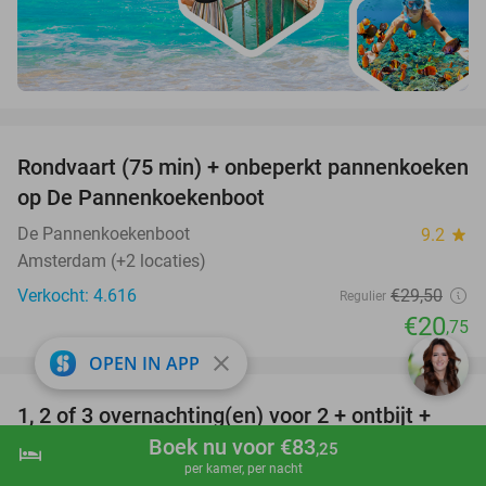
favorite_border
Rondvaart (75 min) + onbeperkt pannenkoeken
30%
op De Pannenkoekenboot
De Pannenkoekenboot
9.2
star
Amsterdam (+2 locaties)
Verkocht: 4.616
€29
,50
Regulier
€20
,75
favorite_border
close
OPEN IN APP
1, 2 of 3 overnachting(en) voor 2 + ontbijt +
32%
NEW
wellness + meer bij Hôtel L'Amandier
Boek nu voor €83
TODAY
,25
hotel
shopping_cart
Boek nu
navigate_next
per kamer, per nacht
Hôtel L'Amandier
9.9
star