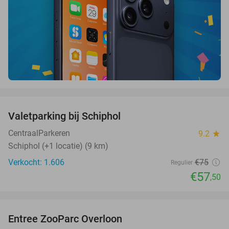
favorite_border
Valetparking bij Schiphol
23%
CentraalParkeren
9.2
star
Schiphol (+1 locatie) (9 km)
Verkocht: 1.606
€75
Regulier
€57
,50
favorite_border
Entree ZooParc Overloon
34%
NEW