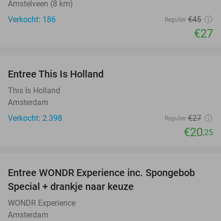
Amstelveen (8 km)
Verkocht: 186
€45
Regulier
€27
favorite_border
Entree This Is Holland
25%
This Is Holland
Amsterdam
Verkocht: 2.398
€27
Regulier
€20
,25
favorite_border
Entree WONDR Experience inc. Spongebob
27%
Special + drankje naar keuze
WONDR Experience
Amsterdam