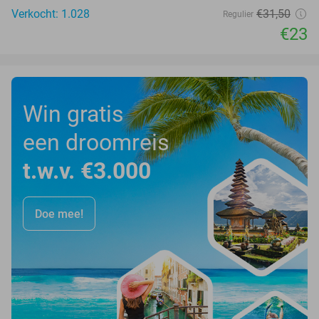
Verkocht: 1.028
€31
,50
Regulier
€23
Win gratis
een droomreis
t.w.v. €3.000
Doe mee!