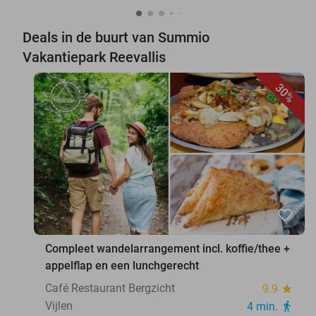
Deals in de buurt van Summio
Vakantiepark Reevallis
30%
favorite_border
Compleet wandelarrangement incl. koffie/thee +
appelflap en een lunchgerecht
Café Restaurant Bergzicht
9.9
star
Vijlen
4 min.
directions_walk