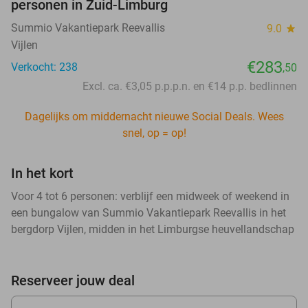
personen in Zuid-Limburg
Summio Vakantiepark Reevallis
9.0
star
Vijlen
€283
Verkocht: 238
,50
Excl. ca. €3,05 p.p.p.n. en €14 p.p. bedlinnen
Dagelijks om middernacht nieuwe Social Deals. Wees
snel, op = op!
In het kort
Voor 4 tot 6 personen: verblijf een midweek of weekend in
een bungalow van Summio Vakantiepark Reevallis in het
bergdorp Vijlen, midden in het Limburgse heuvellandschap
Reserveer jouw deal