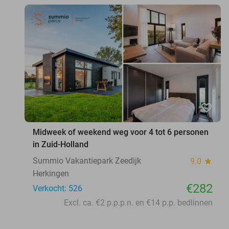
favorite_border
Midweek of weekend weg voor 4 tot 6 personen
in Zuid-Holland
Summio Vakantiepark Zeedijk
9.0
star
Herkingen
€282
Verkocht: 526
Excl. ca. €2 p.p.p.n. en €14 p.p. bedlinnen