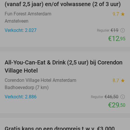
(vanaf 2,5 jaar) en/of volwassene (2 of 3 uur)
Fun Forest Amsterdam
9.7
star
Amstelveen
Verkocht: 2.027
€19
Regulier
€12
,95
favorite_border
All-You-Can-Eat & Drink (2,5 uur) bij Corendon
37%
Village Hotel
Corendon Village Hotel Amsterdam
8.7
star
Badhoevedorp (7 km)
Verkocht: 2.886
€46
,50
Regulier
€29
,50
favorite_border
Gratis kans op een droomreis t.w.v. €3.000