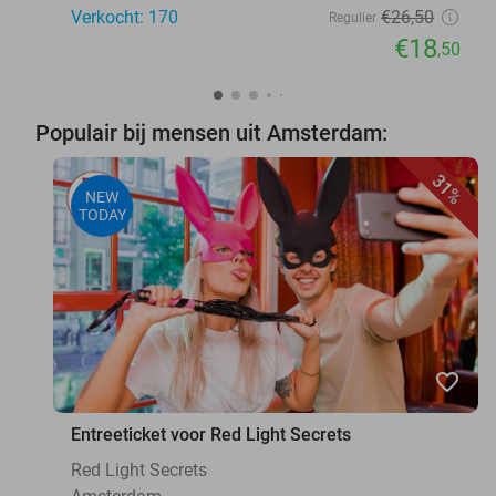
Verkocht: 170
€26
,50
Regulier
€18
,50
Populair bij mensen uit Amsterdam:
31%
NEW
TODAY
favorite_border
Entreeticket voor Red Light Secrets
Red Light Secrets