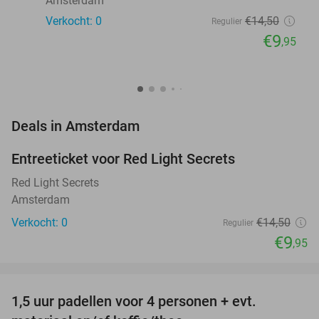
Amsterdam
Verkocht: 0
€14
,50
Regulier
€9
,95
favorite_border
Deals in Amsterdam
Entreeticket voor Red Light Secrets
31%
NEW
TODAY
Red Light Secrets
Amsterdam
Verkocht: 0
€14
,50
Regulier
€9
,95
favorite_border
1,5 uur padellen voor 4 personen + evt.
50%
NEW