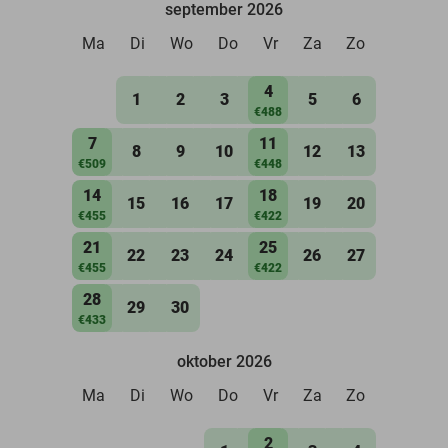
september 2026
Ma
Di
Wo
Do
Vr
Za
Zo
4
1
2
3
5
6
€488
7
11
8
9
10
12
13
€509
€448
14
18
15
16
17
19
20
€455
€422
21
25
22
23
24
26
27
€455
€422
28
29
30
€433
oktober 2026
Ma
Di
Wo
Do
Vr
Za
Zo
2