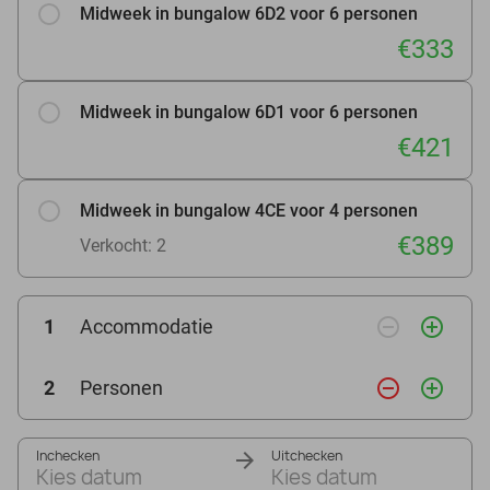
Midweek in bungalow 6D2 voor 6 personen
€333
Midweek in bungalow 6D1 voor 6 personen
€421
Midweek in bungalow 4CE voor 4 personen
€389
Verkocht: 2
remove_circle_outline
add_circle_outline
1
Accommodatie
remove_circle_outline
add_circle_outline
2
Personen
Inchecken
Uitchecken
Kies datum
Kies datum