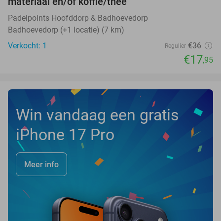
materiaal en/of koffie/thee
TODAY
Padelpoints Hoofddorp & Badhoevedorp
Badhoevedorp (+1 locatie) (7 km)
Verkocht: 1
€36
Regulier
€17
,95
Win vandaag een gratis
iPhone 17 Pro
Meer info