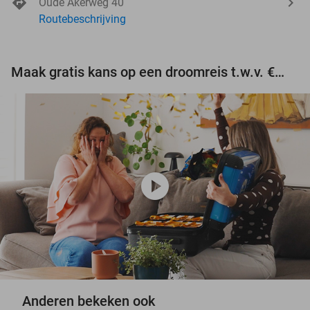
Oude Akerweg 40
Routebeschrijving
Maak gratis kans op een droomreis t.w.v. €3.000!
play_circle
Anderen bekeken ook