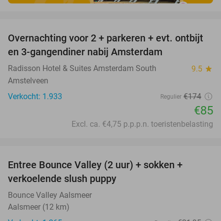
favorite_border
Overnachting voor 2 + parkeren + evt. ontbijt
51%
en 3-gangendiner nabij Amsterdam
Radisson Hotel & Suites Amsterdam South
9.5
star
Amstelveen
Verkocht: 1.933
€174
Regulier
€85
Excl. ca. €4,75 p.p.p.n. toeristenbelasting
favorite_border
Entree Bounce Valley (2 uur) + sokken +
46%
verkoelende slush puppy
Bounce Valley Aalsmeer
Aalsmeer (12 km)