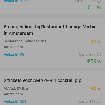
Verkocht: 1.265
€21
,95
Regulier
€11
,95
favorite_border
6-gangendiner bij Restaurant-Lounge Michiu
26%
in Amsterdam
Restaurant-Lounge Michiu
9.3
star
Amsterdam
Verkocht: 29
€80
Regulier
€59
,50
favorite_border
2 tickets voor AMAZE + 1 cocktail p.p.
40%
AMAZE by ID&T
9.0
star
Amsterdam
Verkocht: 331
€67
Regulier