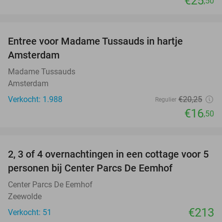
€25
,50
favorite_border
Entree voor Madame Tussauds in hartje
19%
Amsterdam
Madame Tussauds
Amsterdam
Verkocht: 1.988
€20
,25
Regulier
€16
,50
favorite_border
2, 3 of 4 overnachtingen in een cottage voor 5
personen bij Center Parcs De Eemhof
Center Parcs De Eemhof
Zeewolde
€213
Verkocht: 51