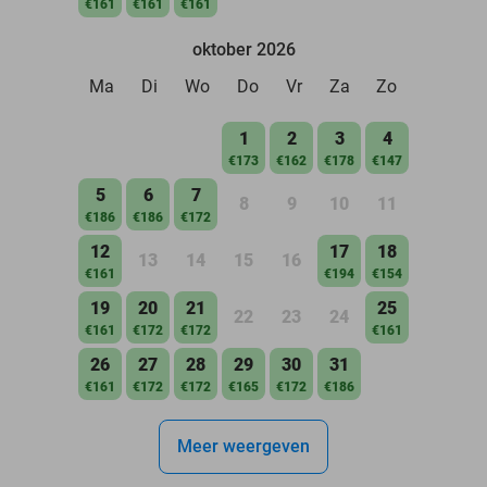
€161
€161
€161
oktober 2026
Ma
Di
Wo
Do
Vr
Za
Zo
1
2
3
4
€173
€162
€178
€147
5
6
7
8
9
10
11
€186
€186
€172
12
17
18
13
14
15
16
€161
€194
€154
19
20
21
25
22
23
24
€161
€172
€172
€161
26
27
28
29
30
31
€161
€172
€172
€165
€172
€186
Meer weergeven