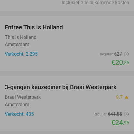
Inclusief alle bijkomende kosten
favorite_border
Entree This Is Holland
25%
This Is Holland
Amsterdam
Verkocht: 2.295
€27
Regulier
€20
,25
favorite_border
3-gangen keuzediner bij Braai Westerpark
40%
Braai Westerpark
9.7
star
Amsterdam
Verkocht: 435
€41
,55
Regulier
€24
,95
favorite_border