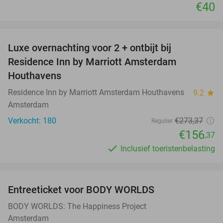
€40
favorite_border
Luxe overnachting voor 2 + ontbijt bij
43%
Residence Inn by Marriott Amsterdam
Houthavens
Residence Inn by Marriott Amsterdam Houthavens
9.2
star
Amsterdam
Verkocht: 180
€273
,37
Regulier
€156
,37
Inclusief toeristenbelasting
favorite_border
Entreeticket voor BODY WORLDS
50%
BODY WORLDS: The Happiness Project
Amsterdam