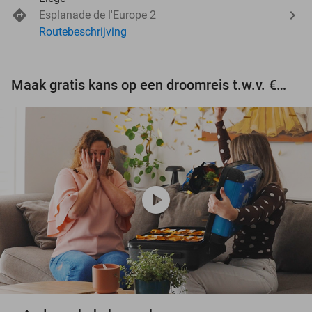
Esplanade de l'Europe 2
Routebeschrijving
Maak gratis kans op een droomreis t.w.v. €3.000!
play_circle