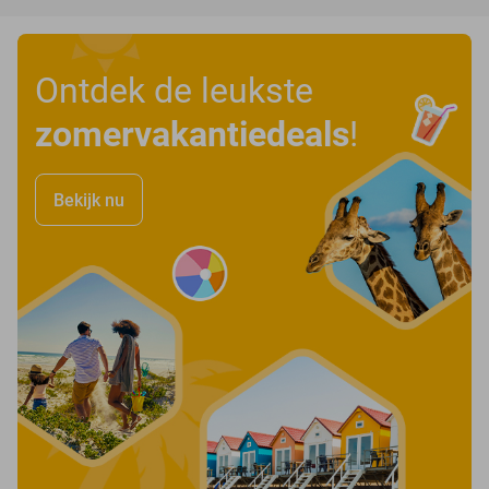
Ontdek de leukste
zomervakantiedeals
!
Bekijk nu