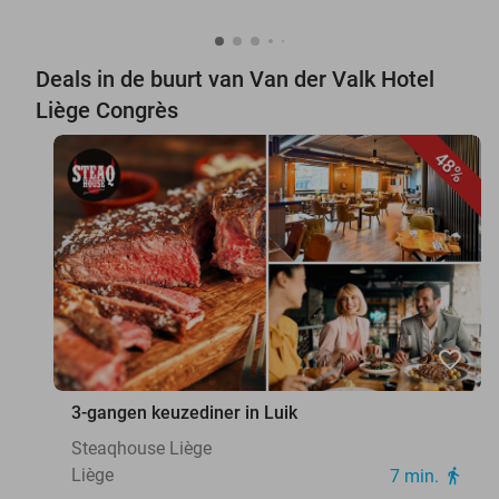
Deals in de buurt van Van der Valk Hotel
Liège Congrès
48%
favorite_border
3-gangen keuzediner in Luik
Steaqhouse Liège
Liège
7 min.
directions_walk