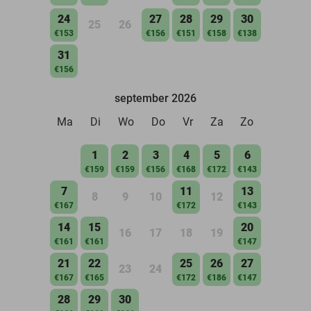
24
27
28
29
30
25
26
€153
€156
€151
€158
€138
31
€156
september 2026
Ma
Di
Wo
Do
Vr
Za
Zo
1
2
3
4
5
6
€159
€159
€156
€168
€172
€143
7
11
13
8
9
10
12
€167
€172
€143
14
15
20
16
17
18
19
€161
€161
€147
21
22
25
26
27
23
24
€167
€165
€172
€186
€147
28
29
30