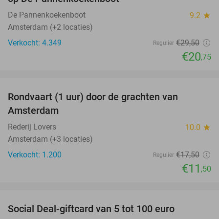
De Pannenkoekenboot
9.2
star
Amsterdam (+2 locaties)
Verkocht: 4.349
€29
,50
Regulier
€20
,75
favorite_border
Rondvaart (1 uur) door de grachten van
34%
Amsterdam
Rederij Lovers
10.0
star
Amsterdam (+3 locaties)
Verkocht: 1.200
€17
,50
Regulier
€11
,50
favorite_border
Social Deal-giftcard van 5 tot 100 euro