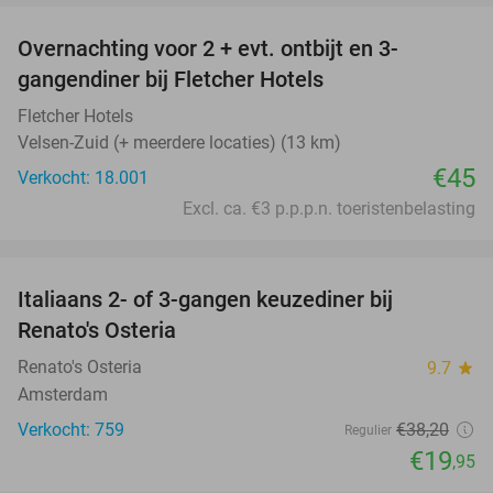
Overnachting voor 2 + evt. ontbijt en 3-
gangendiner bij Fletcher Hotels
Fletcher Hotels
Velsen-Zuid (+ meerdere locaties) (13 km)
€45
Verkocht: 18.001
Excl. ca. €3 p.p.p.n. toeristenbelasting
favorite_border
Italiaans 2- of 3-gangen keuzediner bij
48%
Renato's Osteria
Renato's Osteria
9.7
star
Amsterdam
Verkocht: 759
€38
,20
Regulier
€19
,95