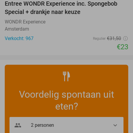
Entree WONDR Experience inc. Spongebob
27%
Special + drankje naar keuze
WONDR Experience
Amsterdam
Verkocht: 967
€31
,50
Regulier
€23
Voordelig spontaan uit
eten?