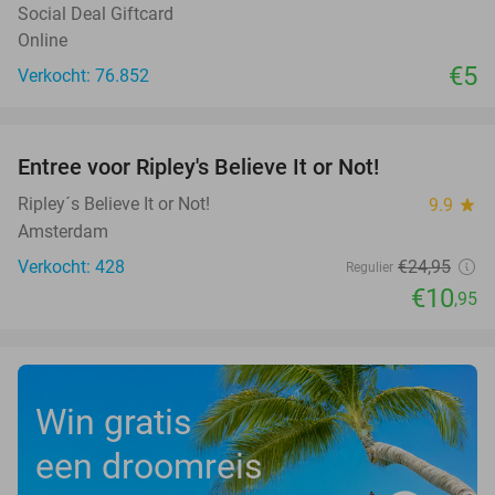
Social Deal Giftcard
Online
€5
Verkocht: 76.852
favorite_border
Entree voor Ripley's Believe It or Not!
56%
Ripley´s Believe It or Not!
9.9
star
Amsterdam
Verkocht: 428
€24
,95
Regulier
€10
,95
Win gratis
een droomreis