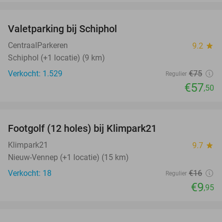
favorite_border
Valetparking bij Schiphol
23%
CentraalParkeren
9.2
star
Schiphol (+1 locatie) (9 km)
Verkocht: 1.529
€75
Regulier
€57
,50
favorite_border
Footgolf (12 holes) bij Klimpark21
38%
NEW
TODAY
Klimpark21
9.7
star
Nieuw-Vennep (+1 locatie) (15 km)
Verkocht: 18
€16
Regulier
€9
,95
favorite_border