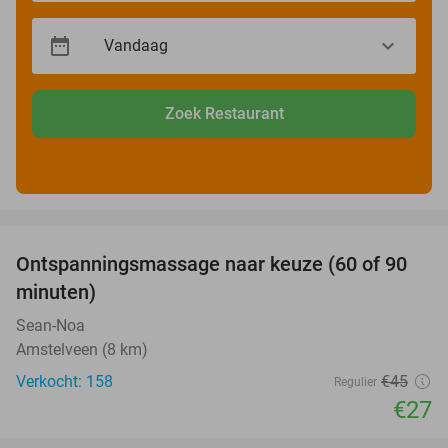
Zoek Restaurant
favorite_border
Ontspanningsmassage naar keuze (60 of 90
40%
minuten)
Sean-Noa
Amstelveen (8 km)
Verkocht: 158
€45
Regulier
€27
favorite_border