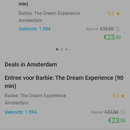
min)
Barbie: The Dream Experience
9.2
star
Amsterdam
Verkocht: 1.594
€33
,50
Regulier
€23
,50
favorite_border
Deals in Amsterdam
Entree voor Barbie: The Dream Experience (90
30%
min)
Barbie: The Dream Experience
9.2
star
Amsterdam
Verkocht: 1.594
€33
,50
Regulier
€23
,50
favorite_border