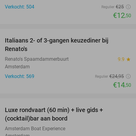
Verkocht: 504
€25
Regulier
€12
,50
favorite_border
Italiaans 2- of 3-gangen keuzediner bij
42%
Renato's
Renato's Spaarndammerbuurt
9.9
star
Amsterdam
Verkocht: 569
€24
,95
Regulier
€14
,50
favorite_border
Luxe rondvaart (60 min) + live gids +
38%
(cocktail)bar aan boord
Amsterdam Boat Experience
Amsterdam