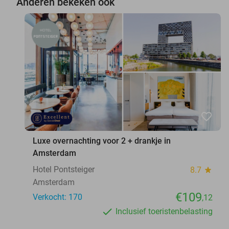
Anderen bekeken ook
favorite_border
Luxe overnachting voor 2 + drankje in
Amsterdam
Hotel Pontsteiger
8.7
star
Amsterdam
€109
Verkocht: 170
,12
Inclusief toeristenbelasting