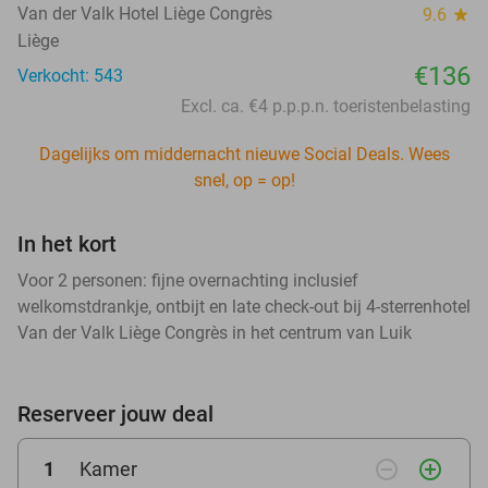
Van der Valk Hotel Liège Congrès
9.6
star
Liège
€136
Verkocht: 543
Excl. ca. €4 p.p.p.n. toeristenbelasting
Dagelijks om middernacht nieuwe Social Deals. Wees
snel, op = op!
In het kort
Voor 2 personen: fijne overnachting inclusief
welkomstdrankje, ontbijt en late check-out bij 4-sterrenhotel
Van der Valk Liège Congrès in het centrum van Luik
Reserveer jouw deal
remove_circle_outline
add_circle_outline
1
Kamer