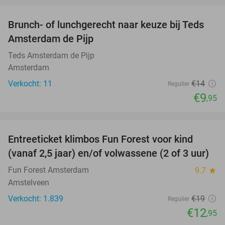
Brunch- of lunchgerecht naar keuze bij Teds
29%
NEW
Amsterdam de Pijp
TODAY
Teds Amsterdam de Pijp
Amsterdam
Verkocht: 11
€14
Regulier
€9
,95
favorite_border
Entreeticket klimbos Fun Forest voor kind
32%
(vanaf 2,5 jaar) en/of volwassene (2 of 3 uur)
Fun Forest Amsterdam
9.7
star
Amstelveen
Verkocht: 1.839
€19
Regulier
€12
,95