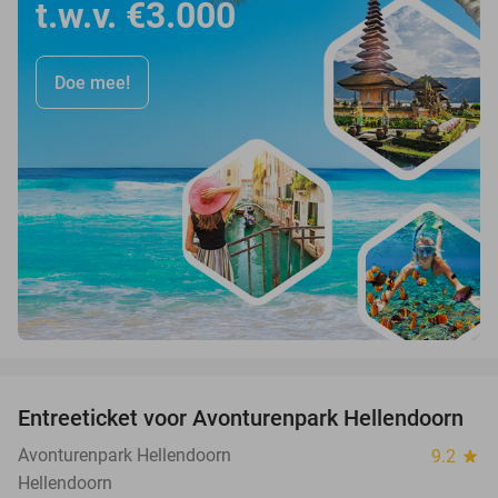
t.w.v. €3.000
Doe mee!
favorite_border
Entreeticket voor Avonturenpark Hellendoorn
41%
Avonturenpark Hellendoorn
9.2
star
Hellendoorn