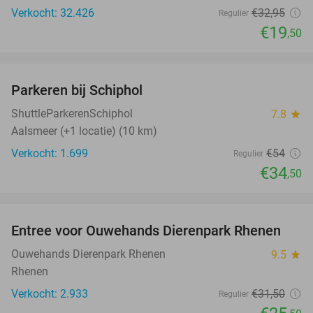
Verkocht: 32.426
€32
,95
Regulier
€19
,50
favorite_border
Parkeren bij Schiphol
36%
ShuttleParkerenSchiphol
7.8
star
Aalsmeer (+1 locatie) (10 km)
Verkocht: 1.699
€54
Regulier
€34
,50
favorite_border
Entree voor Ouwehands Dierenpark Rhenen
19%
Ouwehands Dierenpark Rhenen
9.5
star
Rhenen
Verkocht: 2.933
€31
,50
Regulier