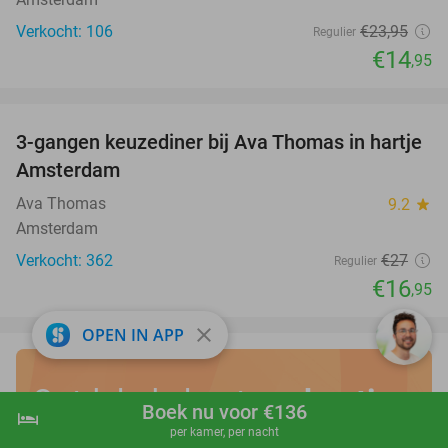
Verkocht: 106
€23
,95
Regulier
€14
,95
favorite_border
3-gangen keuzediner bij Ava Thomas in hartje
37%
Amsterdam
Ava Thomas
9.2
star
Amsterdam
Verkocht: 362
€27
Regulier
€16
,95
close
OPEN IN APP
Ontdek de beste
vakantie
Boek nu voor €136
hotel
shopping_cart
Boek nu
navigate_next
deals in eigen land
!
per kamer, per nacht