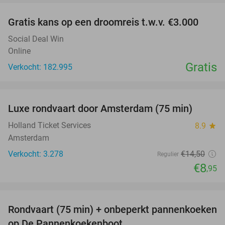
Gratis kans op een droomreis t.w.v. €3.000
Social Deal Win
Online
Gratis
Verkocht: 182.995
favorite_border
Luxe rondvaart door Amsterdam (75 min)
38%
Holland Ticket Services
8.9
star
Amsterdam
Verkocht: 3.278
€14
,50
Regulier
€8
,95
favorite_border
Rondvaart (75 min) + onbeperkt pannenkoeken
30%
op De Pannenkoekenboot