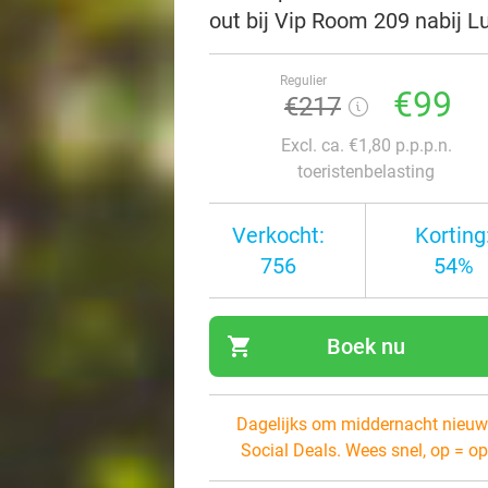
out bij Vip Room 209 nabij L
Regulier
€99
€217
Excl. ca. €1,80 p.p.p.n.
toeristenbelasting
Verkocht:
Korting
756
54%
shopping_cart
Boek nu
navi
Dagelijks om middernacht nieuw
Social Deals. Wees snel, op = op