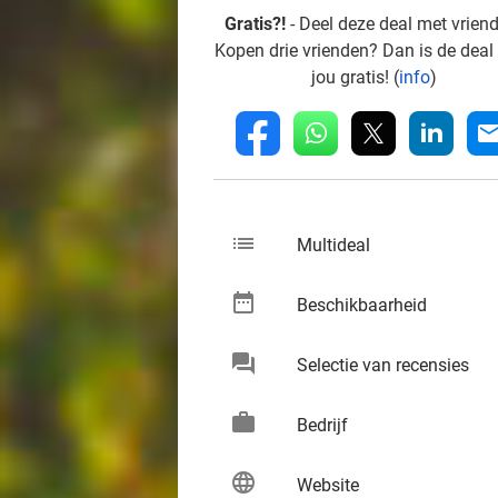
Gratis?!
- Deel deze deal met vrien
Kopen drie vrienden? Dan is de deal
jou gratis! (
info
)
whatsapp
linkedin
fb
mai
list
keybo
Multideal
date_range
keybo
Beschikbaarheid
chat
keybo
Selectie van recensies
work
keybo
Bedrijf
language
keybo
Website