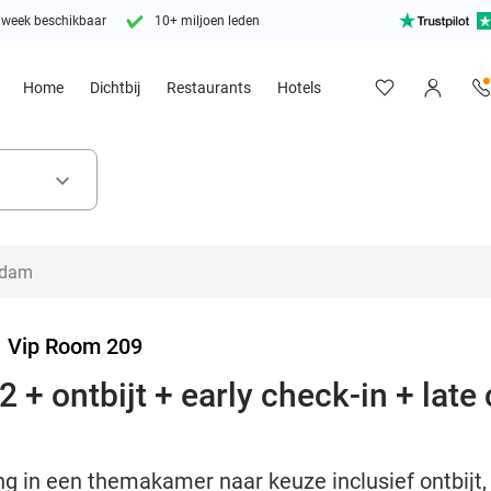
 week beschikbaar
10+ miljoen leden
Home
Dichtbij
Restaurants
Hotels
keyboard_arrow_down
>
Vip Room 209
 + ontbijt + early check-in + late
g in een themakamer naar keuze inclusief ontbijt, 