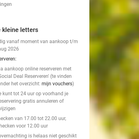
lingen
 kleine letters
dig vanaf moment van aankoop t/m
aug 2026
erveren:
a aankoop online reserveren met
Social Deal Reserveren' (te vinden
nder het overzicht:
mijn vouchers
)
e kunt tot 24 uur op voorhand je
eservering gratis annuleren of
ijzigen
hecken van 17.00 tot 22.00 uur,
checken voor 12.00 uur
overnachting is helaas niet geschikt