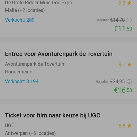
TODAY
De Grote Ridder Muis Doe-Expo
9.3
star
Malle (+2 locaties)
Verkocht: 209
€14
,70
Regulier
€11
,50
favorite_border
Entree voor Avonturenpark de Tovertuin
34%
Avonturenpark de Tovertuin
9.1
star
Hoogerheide
Verkocht: 8.194
€24
,95
Regulier
€16
,50
favorite_border
Ticket voor film naar keuze bij UGC
38%
UGC
8.8
star
Antwerpen (+6 locaties)