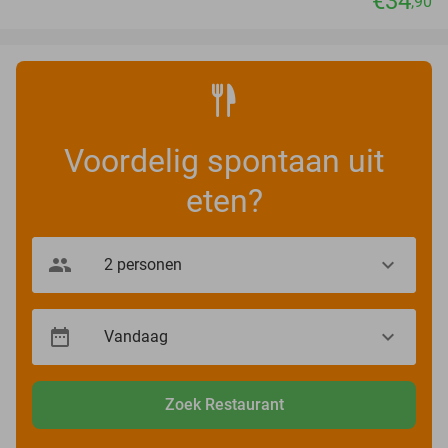
€34
,90
Voordelig spontaan uit
eten?
Zoek Restaurant