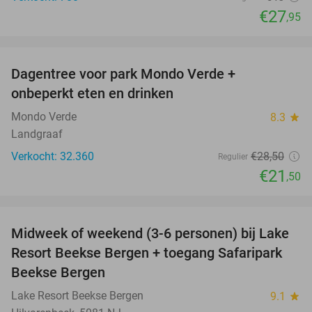
€27
,95
favorite_border
Dagentree voor park Mondo Verde +
25%
onbeperkt eten en drinken
Mondo Verde
8.3
star
Landgraaf
Verkocht: 32.360
€28
,50
Regulier
€21
,50
favorite_border
Midweek of weekend (3-6 personen) bij Lake
53%
Resort Beekse Bergen + toegang Safaripark
Beekse Bergen
Lake Resort Beekse Bergen
9.1
star