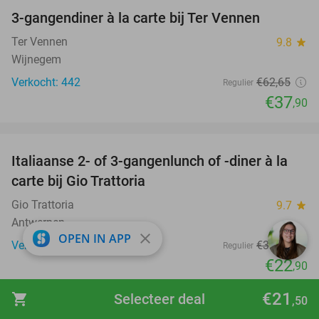
3-gangendiner à la carte bij Ter Vennen
40%
Ter Vennen
9.8
star
Wijnegem
Verkocht: 442
€62
,65
Regulier
€37
,90
favorite_border
Italiaanse 2- of 3-gangenlunch of -diner à la
28%
carte bij Gio Trattoria
Gio Trattoria
9.7
star
Antwerpen
close
OPEN IN APP
Verkocht: 387
€31
,95
Regulier
€22
,90
favorite_border
€21
shopping_cart
Selecteer deal
,50