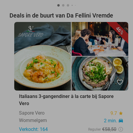
Deals in de buurt van Da Fellini Vremde
46%
favorite_border
Italiaans 3-gangendiner à la carte bij Sapore
Vero
Sapore Vero
9.7
star
Wommelgem
2 min.
directions_car
Verkocht: 164
€58
,50
Regulier