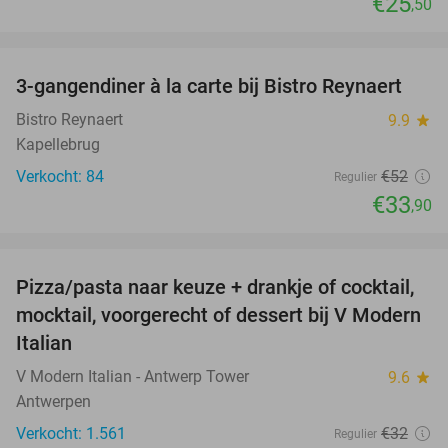
€25
,50
favorite_border
3-gangendiner à la carte bij Bistro Reynaert
35%
Bistro Reynaert
9.9
star
Kapellebrug
Verkocht: 84
€52
Regulier
€33
,90
favorite_border
Pizza/pasta naar keuze + drankje of cocktail,
28%
mocktail, voorgerecht of dessert bij V Modern
Italian
V Modern Italian - Antwerp Tower
9.6
star
Antwerpen
Verkocht: 1.561
€32
Regulier