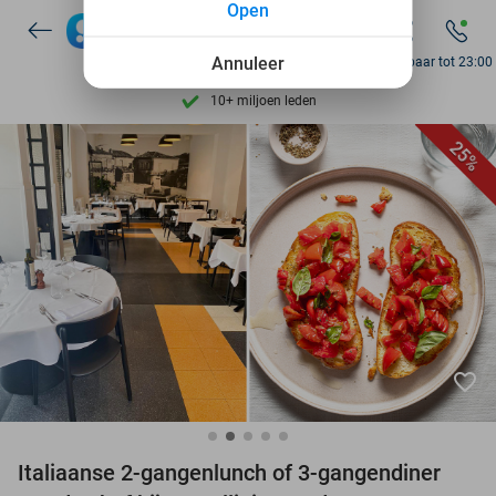
Open
7 dagen per week beschikbaar
10+ miljoen leden
Annuleer
Bereikbaar tot 23:00
9,4
op basis van
205.983 reviews
Ontdek 15.000+ deals
25%
7 dagen per week beschikbaar
10+ miljoen leden
favorite_border
Italiaanse 2-gangenlunch of 3-gangendiner