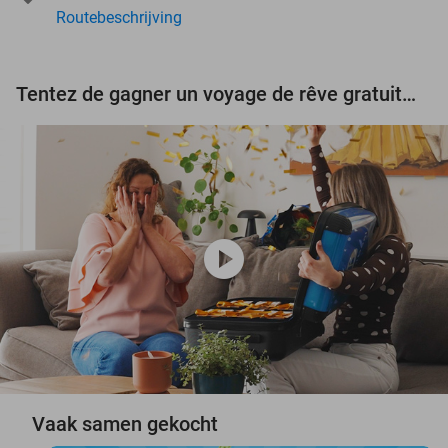
Routebeschrijving
Tentez de gagner un voyage de rêve gratuit d'une valeur de 3.000 € !
play_circle
Vaak samen gekocht