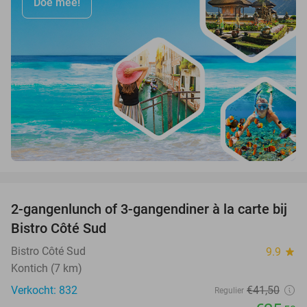
Doe mee!
favorite_border
2-gangenlunch of 3-gangendiner à la carte bij
39%
Bistro Côté Sud
Bistro Côté Sud
9.9
star
Kontich (7 km)
Verkocht: 832
€41
,50
Regulier