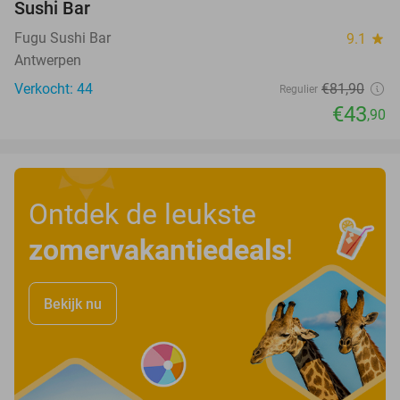
Sushi Bar
Fugu Sushi Bar
9.1
star
Antwerpen
Verkocht: 44
€81
,90
Regulier
€43
,90
Ontdek de leukste
zomervakantiedeals
!
Bekijk nu