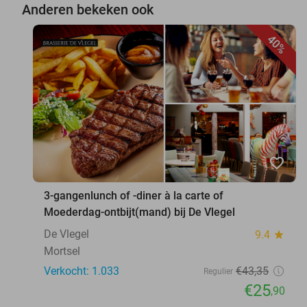
Anderen bekeken ook
40%
favorite_border
3-gangenlunch of -diner à la carte of
Moederdag-ontbijt(mand) bij De Vlegel
De Vlegel
9.4
star
Mortsel
Verkocht: 1.033
€43
,35
Regulier
€25
,90