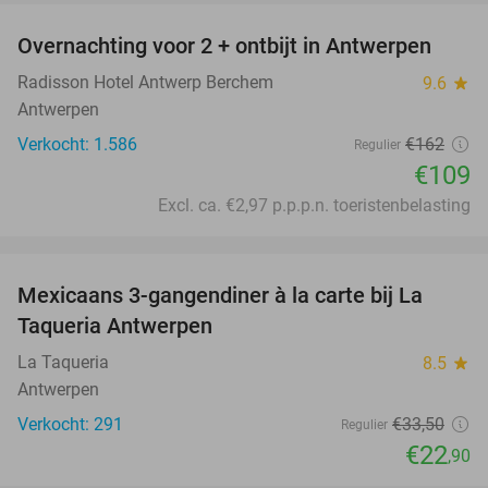
Overnachting voor 2 + ontbijt in Antwerpen
33%
Radisson Hotel Antwerp Berchem
9.6
star
Antwerpen
Verkocht: 1.586
€162
Regulier
€109
Excl. ca. €2,97 p.p.p.n. toeristenbelasting
favorite_border
Mexicaans 3-gangendiner à la carte bij La
32%
Taqueria Antwerpen
La Taqueria
8.5
star
Antwerpen
Verkocht: 291
€33
,50
Regulier
€22
,90