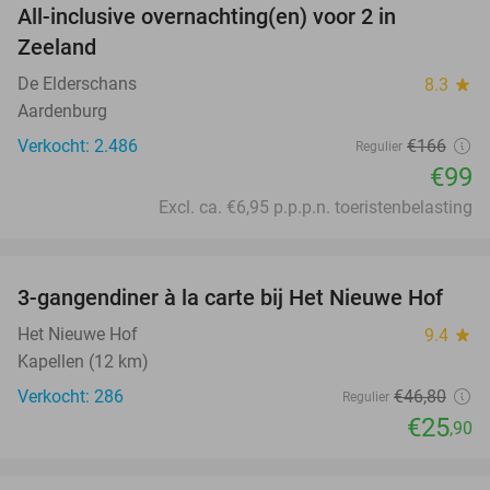
All-inclusive overnachting(en) voor 2 in
40%
Zeeland
De Elderschans
8.3
star
Aardenburg
Verkocht: 2.486
€166
Regulier
€99
Excl. ca. €6,95 p.p.p.n. toeristenbelasting
favorite_border
3-gangendiner à la carte bij Het Nieuwe Hof
45%
Het Nieuwe Hof
9.4
star
Kapellen (12 km)
Verkocht: 286
€46
,80
Regulier
€25
,90
favorite_border