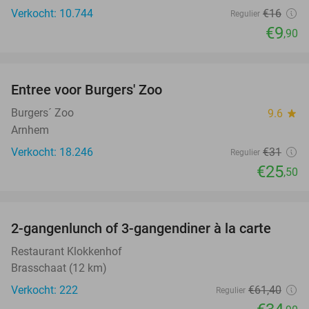
Verkocht: 10.744
€16
Regulier
€9
,90
favorite_border
Entree voor Burgers' Zoo
18%
Burgers´ Zoo
9.6
star
Arnhem
Verkocht: 18.246
€31
Regulier
€25
,50
favorite_border
2-gangenlunch of 3-gangendiner à la carte
43%
Restaurant Klokkenhof
Brasschaat (12 km)
Verkocht: 222
€61
,40
Regulier