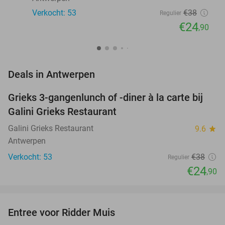
Verkocht: 53
€38
Regulier
€24
,90
favorite_border
Deals in Antwerpen
Grieks 3-gangenlunch of -diner à la carte bij
34%
Galini Grieks Restaurant
Galini Grieks Restaurant
9.6
star
Antwerpen
Verkocht: 53
€38
Regulier
€24
,90
favorite_border
Entree voor Ridder Muis
22%
NEW