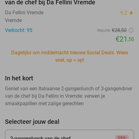
van de chef bij Da Fellini Vremde
Da Fellini Vremde
9.2
star
Vremde
Verkocht: 95
€28
,50
Regulier
€21
,50
Dagelijks om middernacht nieuwe Social Deals. Wees
snel, op = op!
In het kort
Geniet van een Italiaanse 2-gangenlunch of 3-gangendiner
van de chef bij Da Fellini in Vremde: verwen je
smaakpapillen met zalige gerechten
Selecteer jouw deal
2-gangenlunch van de chef
25%