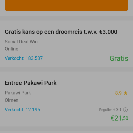
favorite_border
Gratis kans op een droomreis t.w.v. €3.000
Social Deal Win
Online
Gratis
Verkocht: 183.537
favorite_border
Entree Pakawi Park
28%
Pakawi Park
8.9
star
Olmen
Verkocht: 12.195
€30
Regulier
€21
,50
favorite_border