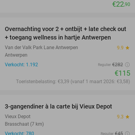
€22
,90
favorite_border
Overnachting voor 2 + ontbijt + late check out
59%
+ toegang wellness in hartje Antwerpen
Van der Valk Park Lane Antwerpen
9.9
star
Antwerpen
Verkocht: 1.192
€282
Regulier
€115
Toeristenbelasting: €3,39 (vanaf 1 maart 2026: €3,58)
favorite_border
3-gangendiner à la carte bij Vieux Depot
38%
Vieux Depot
9.3
star
Brasschaat (7 km)
Verkocht: 780
€45
Regulier