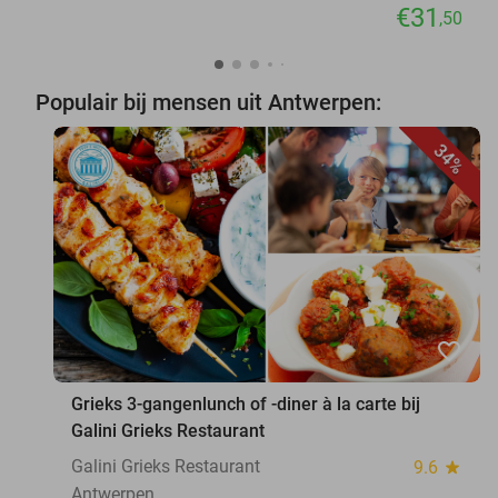
€31
,50
Populair bij mensen uit Antwerpen:
34%
favorite_border
Grieks 3-gangenlunch of -diner à la carte bij
Galini Grieks Restaurant
Galini Grieks Restaurant
9.6
star
Antwerpen