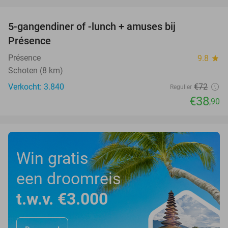
favorite_border
5-gangendiner of -lunch + amuses bij
46%
Présence
Présence
9.8
star
Schoten (8 km)
Verkocht: 3.840
€72
Regulier
€38
,90
Win gratis
een droomreis
t.w.v. €3.000