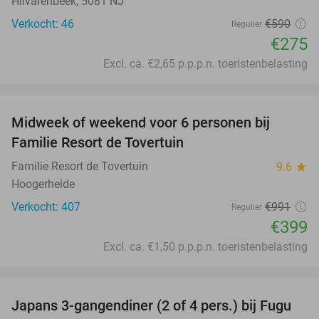
Hilvarenbeek, 5081 NJ
Verkocht: 46
€590
Regulier
€275
Excl. ca. €2,65 p.p.p.n. toeristenbelasting
favorite_border
Midweek of weekend voor 6 personen bij
60%
Familie Resort de Tovertuin
Familie Resort de Tovertuin
9.6
star
Hoogerheide
Verkocht: 407
€991
Regulier
€399
Excl. ca. €1,50 p.p.p.n. toeristenbelasting
favorite_border
Japans 3-gangendiner (2 of 4 pers.) bij Fugu
46%