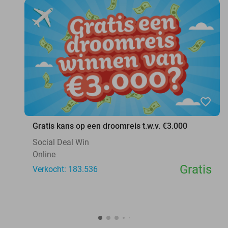
favorite_border
Gratis kans op een droomreis t.w.v. €3.000
Social Deal Win
Online
Gratis
Verkocht: 183.536