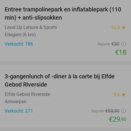
Entree trampolinepark en inflatablepark (110
40%
min) + anti-slipsokken
Level Up Leisure & Sports
10.0
star
Edegem (6 km)
Verkocht: 786
€30
Regulier
€18
favorite_border
3-gangenlunch of -diner à la carte bij Elfde
41%
Gebod Riverside
Elfde Gebod Riverside
9.6
star
Antwerpen
Verkocht: 271
€50
,30
Regulier
€29
,90
favorite_border