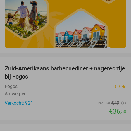
favorite_border
Zuid-Amerikaans barbecuediner + nagerechtje
26%
bij Fogos
Fogos
9.9
star
Antwerpen
Verkocht: 921
€49
Regulier
€36
,50
favorite_border