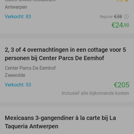
Antwerpen
Verkocht: 83
€38
Regulier
€24
,90
favorite_border
2, 3 of 4 overnachtingen in een cottage voor 5
personen bij Center Parcs De Eemhof
Center Parcs De Eemhof
Zeewolde
€205
Verkocht: 53
Inclusief alle bijkomende kosten
favorite_border
Mexicaans 3-gangendiner à la carte bij La
32%
Taqueria Antwerpen