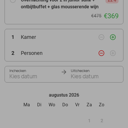
ontbijtbuffet + glas mousserende wijn
€369
€475
remove_circle_outline
add_circle_outline
1
Kamer
remove_circle_outline
add_circle_outline
2
Personen
Inchecken
Uitchecken
Kies datum
Kies datum
augustus 2026
Ma
Di
Wo
Do
Vr
Za
Zo
1
2