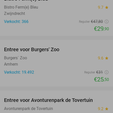
Bistro Ferm(e) Bleu
9.7
star
Zwijndrecht
Verkocht: 366
€47
,80
Regulier
€29
,90
favorite_border
Entree voor Burgers' Zoo
18%
Burgers´ Zoo
9.6
star
Arnhem
Verkocht: 19.492
€31
Regulier
€25
,50
favorite_border
Entree voor Avonturenpark de Tovertuin
34%
Avonturenpark de Tovertuin
9.2
star