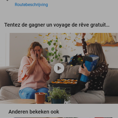
Routebeschrijving
Tentez de gagner un voyage de rêve gratuit d'une valeur de 3.000 € !
play_circle
Anderen bekeken ook