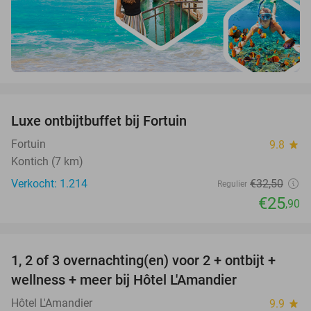
favorite_border
Luxe ontbijtbuffet bij Fortuin
20%
Fortuin
9.8
star
Kontich (7 km)
Verkocht: 1.214
€32
,50
Regulier
€25
,90
favorite_border
1, 2 of 3 overnachting(en) voor 2 + ontbijt +
32%
NEW
wellness + meer bij Hôtel L'Amandier
TODAY
Hôtel L'Amandier
9.9
star