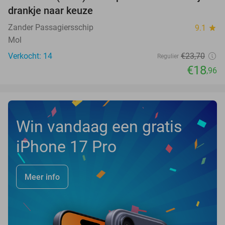
20%
NEW
drankje naar keuze
TODAY
Zander Passagiersschip
9.1
star
Mol
Verkocht: 14
€23
,70
Regulier
€18
,96
Win vandaag een gratis
iPhone 17 Pro
Meer info