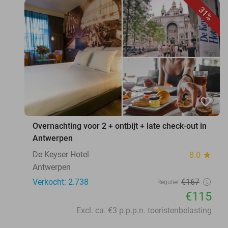
31%
favorite_border
Overnachting voor 2 + ontbijt + late check-out in
Antwerpen
De Keyser Hotel
8.0
star
Antwerpen
Verkocht: 2.738
€167
Regulier
€115
Excl. ca. €3 p.p.p.n. toeristenbelasting