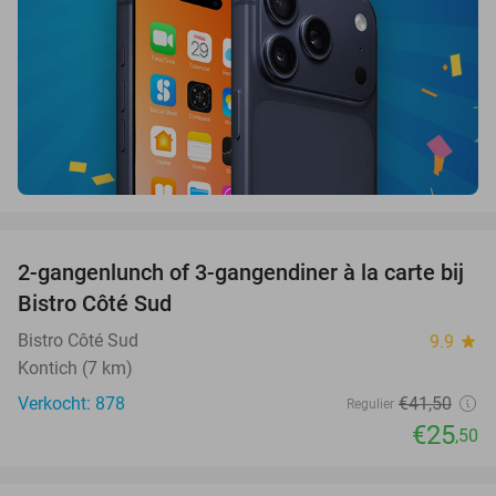
favorite_border
2-gangenlunch of 3-gangendiner à la carte bij
39%
Bistro Côté Sud
Bistro Côté Sud
9.9
star
Kontich (7 km)
Verkocht: 878
€41
,50
Regulier
€25
,50
favorite_border