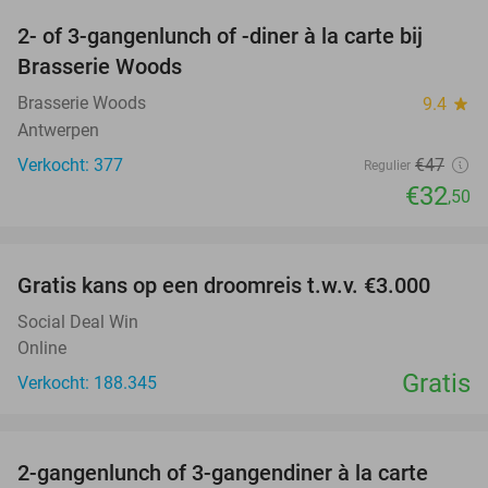
2- of 3-gangenlunch of -diner à la carte bij
31%
Brasserie Woods
Brasserie Woods
9.4
star
Antwerpen
Verkocht: 377
€47
Regulier
€32
,50
favorite_border
Gratis kans op een droomreis t.w.v. €3.000
Social Deal Win
Online
Gratis
Verkocht: 188.345
favorite_border
2-gangenlunch of 3-gangendiner à la carte
43%