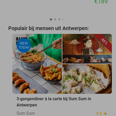
€189
Populair bij mensen uit Antwerpen:
46%
NEW
TODAY
favorite_border
3-gangendiner à la carte bij Sum Sum in
Antwerpen
Sum Sum
8.8
star