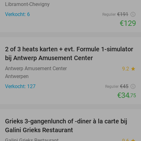
Libramont-Chevigny
Verkocht: 6
€191
Regulier
€129
favorite_border
2 of 3 heats karten + evt. Formule 1-simulator
23%
bij Antwerp Amusement Center
Antwerp Amusement Center
9.2
star
Antwerpen
Verkocht: 127
€45
Regulier
€34
,75
favorite_border
Grieks 3-gangenlunch of -diner à la carte bij
34%
Galini Grieks Restaurant
Galini Grieks Restaurant
9.6
star