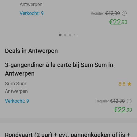
Antwerpen
Verkocht: 9
€42
,30
Regulier
€22
,90
favorite_border
Deals in Antwerpen
3-gangendiner à la carte bij Sum Sum in
46%
NEW
Antwerpen
TODAY
Sum Sum
8.8
star
Antwerpen
Verkocht: 9
€42
,30
Regulier
€22
,90
favorite_border
Rondvaart (2 uur) + evt. pannenkoeken of ijs +