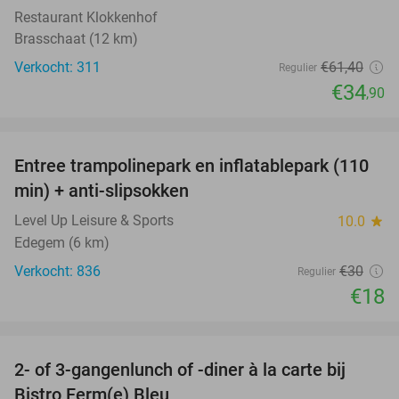
Restaurant Klokkenhof
Brasschaat (12 km)
Verkocht: 311
€61
,40
Regulier
€34
,90
favorite_border
Entree trampolinepark en inflatablepark (110
40%
min) + anti-slipsokken
Level Up Leisure & Sports
10.0
star
Edegem (6 km)
Verkocht: 836
€30
Regulier
€18
favorite_border
2- of 3-gangenlunch of -diner à la carte bij
37%
Bistro Ferm(e) Bleu