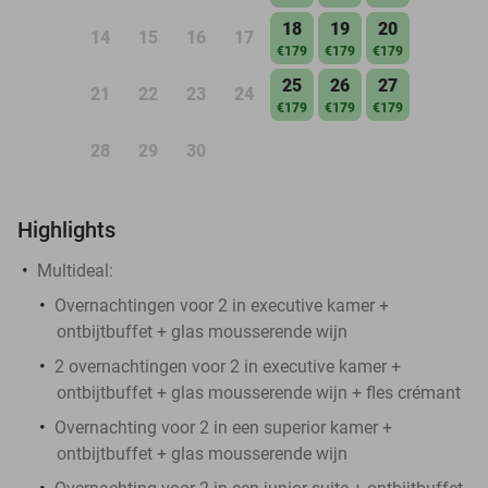
18
19
20
14
15
16
17
€179
€179
€179
25
26
27
21
22
23
24
€179
€179
€179
28
29
30
Highlights
Multideal:
Overnachtingen voor 2 in executive kamer +
ontbijtbuffet + glas mousserende wijn
2 overnachtingen voor 2 in executive kamer +
ontbijtbuffet + glas mousserende wijn + fles crémant
Overnachting voor 2 in een superior kamer +
ontbijtbuffet + glas mousserende wijn