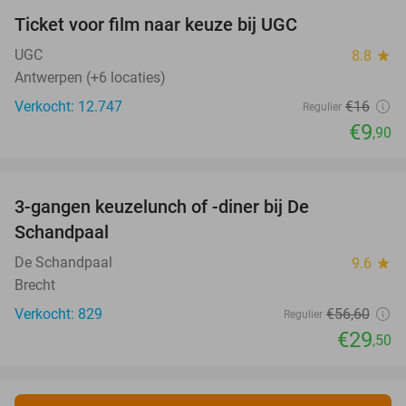
Ticket voor film naar keuze bij UGC
38%
UGC
8.8
star
Antwerpen (+6 locaties)
Verkocht: 12.747
€16
Regulier
€9
,90
favorite_border
3-gangen keuzelunch of -diner bij De
48%
Schandpaal
De Schandpaal
9.6
star
Brecht
Verkocht: 829
€56
,60
Regulier
€29
,50