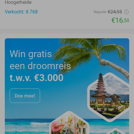
Hoogerheide
Verkocht: 8.768
€24
,95
Regulier
€16
,50
Win gratis
een droomreis
t.w.v. €3.000
Doe mee!