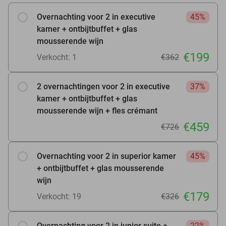
Overnachting voor 2 in executive
45%
kamer + ontbijtbuffet + glas
mousserende wijn
€199
Verkocht: 1
€362
2 overnachtingen voor 2 in executive
37%
kamer + ontbijtbuffet + glas
mousserende wijn + fles crémant
€459
€726
Overnachting voor 2 in superior kamer
45%
+ ontbijtbuffet + glas mousserende
wijn
€179
Verkocht: 19
€326
Overnachting voor 2 in junior suite +
22%