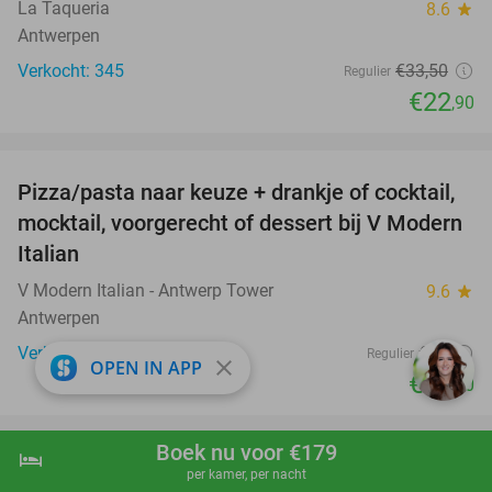
La Taqueria
8.6
star
Antwerpen
Verkocht: 345
€33
,50
Regulier
€22
,90
favorite_border
Pizza/pasta naar keuze + drankje of cocktail,
28%
mocktail, voorgerecht of dessert bij V Modern
Italian
V Modern Italian - Antwerp Tower
9.6
star
Antwerpen
Verkocht: 1.603
€32
Regulier
close
OPEN IN APP
€22
,90
favorite_border
Boek nu voor €179
hotel
shopping_cart
Boek nu
navigate_next
Thais 3-gangendiner à la carte bij Royal Thai
32%
per kamer, per nacht