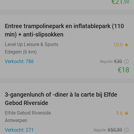
€21
,50
favorite_border
Entree trampolinepark en inflatablepark (110
40%
min) + anti-slipsokken
Level Up Leisure & Sports
10.0
star
Edegem (6 km)
Verkocht: 786
€30
Regulier
€18
favorite_border
3-gangenlunch of -diner à la carte bij Elfde
41%
Gebod Riverside
Elfde Gebod Riverside
9.6
star
Antwerpen
Verkocht: 271
€50
,30
Regulier