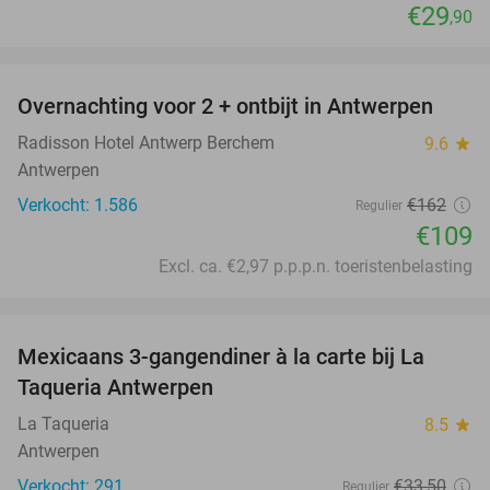
€29
,90
favorite_border
Overnachting voor 2 + ontbijt in Antwerpen
33%
Radisson Hotel Antwerp Berchem
9.6
star
Antwerpen
Verkocht: 1.586
€162
Regulier
€109
Excl. ca. €2,97 p.p.p.n. toeristenbelasting
favorite_border
Mexicaans 3-gangendiner à la carte bij La
32%
Taqueria Antwerpen
La Taqueria
8.5
star
Antwerpen
Verkocht: 291
€33
,50
Regulier