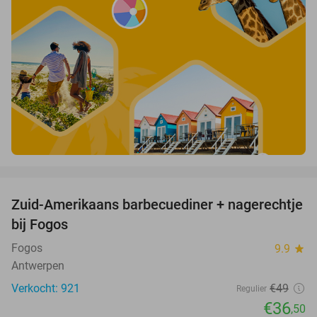
favorite_border
Zuid-Amerikaans barbecuediner + nagerechtje
26%
bij Fogos
Fogos
9.9
star
Antwerpen
Verkocht: 921
€49
Regulier
€36
,50