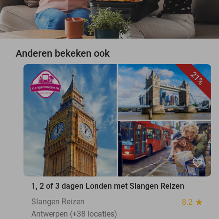
Anderen bekeken ook
21%
favorite_border
1, 2 of 3 dagen Londen met Slangen Reizen
Slangen Reizen
8.2
star
Antwerpen (+38 locaties)