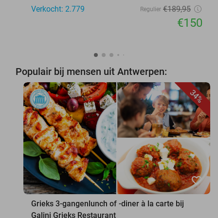
Verkocht: 2.779
€189
,95
Regulier
€150
Populair bij mensen uit Antwerpen:
34%
favorite_border
Grieks 3-gangenlunch of -diner à la carte bij
Galini Grieks Restaurant