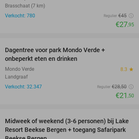
Brasschaat (7 km)
Verkocht: 780
€45
Regulier
€27
,95
favorite_border
Dagentree voor park Mondo Verde +
25%
onbeperkt eten en drinken
Mondo Verde
8.3
star
Landgraaf
Verkocht: 32.347
€28
,50
Regulier
€21
,50
favorite_border
Midweek of weekend (3-6 personen) bij Lake
53%
Resort Beekse Bergen + toegang Safaripark
Beekse Bergen