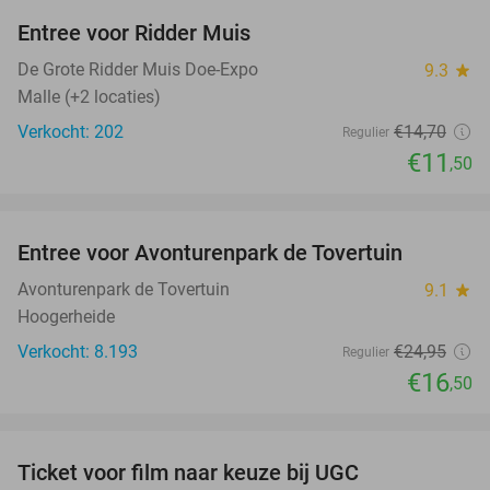
Entree voor Ridder Muis
22%
NEW
TODAY
De Grote Ridder Muis Doe-Expo
9.3
star
Malle (+2 locaties)
Verkocht: 202
€14
,70
Regulier
€11
,50
favorite_border
Entree voor Avonturenpark de Tovertuin
34%
Avonturenpark de Tovertuin
9.1
star
Hoogerheide
Verkocht: 8.193
€24
,95
Regulier
€16
,50
favorite_border
Ticket voor film naar keuze bij UGC
38%