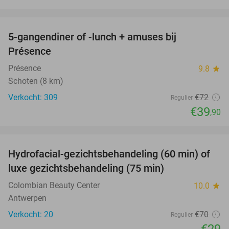
favorite_border
5-gangendiner of -lunch + amuses bij
45%
Présence
Présence
9.8
star
Schoten (8 km)
Verkocht: 309
€72
Regulier
€39
,90
favorite_border
Hydrofacial-gezichtsbehandeling (60 min) of
59%
luxe gezichtsbehandeling (75 min)
Colombian Beauty Center
10.0
star
Antwerpen
Verkocht: 20
€70
Regulier