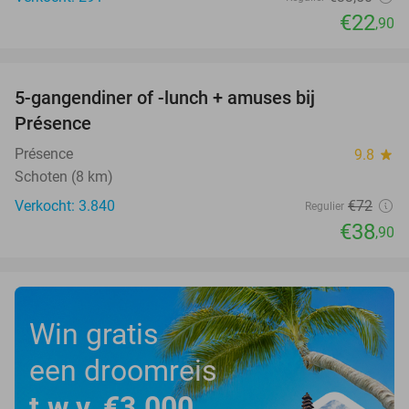
€22
,90
favorite_border
5-gangendiner of -lunch + amuses bij
46%
Présence
Présence
9.8
star
Schoten (8 km)
Verkocht: 3.840
€72
Regulier
€38
,90
Win gratis
een droomreis
t.w.v. €3.000