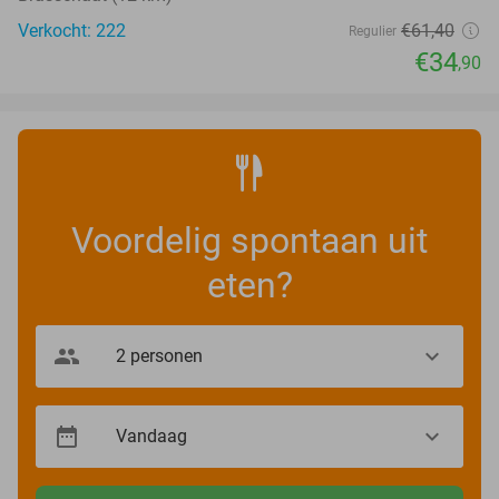
Verkocht: 222
€61
,40
Regulier
€34
,90
Voordelig spontaan uit
eten?