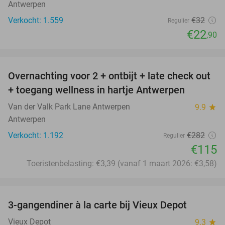
Antwerpen
Verkocht: 1.559
€32
Regulier
€22
,90
favorite_border
Overnachting voor 2 + ontbijt + late check out
59%
+ toegang wellness in hartje Antwerpen
Van der Valk Park Lane Antwerpen
9.9
star
Antwerpen
Verkocht: 1.192
€282
Regulier
€115
Toeristenbelasting: €3,39 (vanaf 1 maart 2026: €3,58)
favorite_border
3-gangendiner à la carte bij Vieux Depot
38%
Vieux Depot
9.3
star