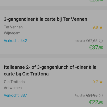
favorite_border
3-gangendiner à la carte bij Ter Vennen
40%
Ter Vennen
9.8
star
Wijnegem
Verkocht: 442
€62
,65
Regulier
€37
,90
favorite_border
Italiaanse 2- of 3-gangenlunch of -diner à la
28%
carte bij Gio Trattoria
Gio Trattoria
9.7
star
Antwerpen
Verkocht: 387
€31
,95
Regulier
€22
,90