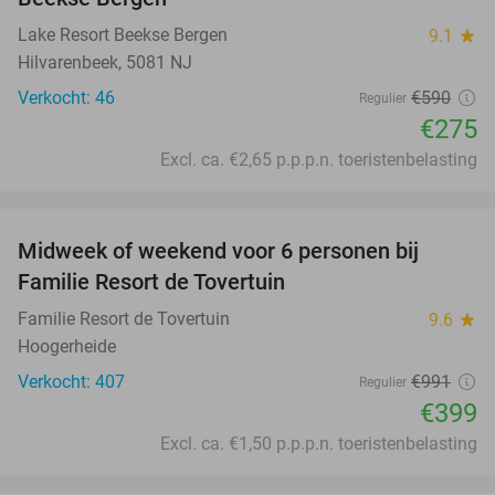
Lake Resort Beekse Bergen
9.1
star
Hilvarenbeek, 5081 NJ
Verkocht: 46
€590
Regulier
€275
Excl. ca. €2,65 p.p.p.n. toeristenbelasting
favorite_border
Midweek of weekend voor 6 personen bij
60%
Familie Resort de Tovertuin
Familie Resort de Tovertuin
9.6
star
Hoogerheide
Verkocht: 407
€991
Regulier
€399
Excl. ca. €1,50 p.p.p.n. toeristenbelasting
favorite_border