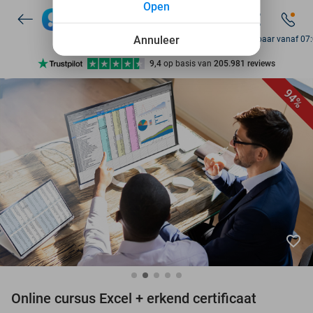
Open
Annuleer
Bereikbaar vanaf 07
Ontdek 15.000+ deals
7 dagen per week beschikbaar
94%
10+ miljoen leden
9,4
op basis van
205.981 reviews
Ontdek 15.000+ deals
7 dagen per week beschikbaar
10+ miljoen leden
favorite_border
Online cursus Excel + erkend certificaat