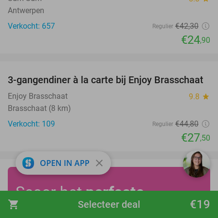
Antwerpen
Verkocht: 657
€42
,30
Regulier
€24
,90
favorite_border
3-gangendiner à la carte bij Enjoy Brasschaat
39%
Enjoy Brasschaat
9.8
star
Brasschaat (8 km)
Verkocht: 109
€44
,80
Regulier
€27
,50
close
OPEN IN APP
Scoor het
perfecte
€19
shopping_cart
Selecteer deal
moederdagcadeau!