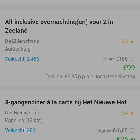
favorite_border
All-inclusive overnachting(en) voor 2 in
40%
Zeeland
De Elderschans
8.3
star
Aardenburg
Verkocht: 2.486
€166
Regulier
€99
Excl. ca. €6,95 p.p.p.n. toeristenbelasting
favorite_border
3-gangendiner à la carte bij Het Nieuwe Hof
45%
Het Nieuwe Hof
9.4
star
Kapellen (12 km)
Verkocht: 286
€46
,80
Regulier
€25
,90