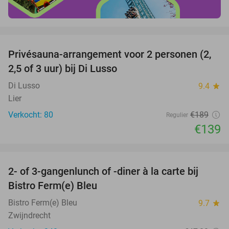
favorite_border
Privésauna-arrangement voor 2 personen (2,
26%
2,5 of 3 uur) bij Di Lusso
Di Lusso
9.4
star
Lier
Verkocht: 80
€189
Regulier
€139
favorite_border
2- of 3-gangenlunch of -diner à la carte bij
37%
Bistro Ferm(e) Bleu
Bistro Ferm(e) Bleu
9.7
star
Zwijndrecht