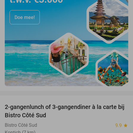
Doe mee!
favorite_border
2-gangenlunch of 3-gangendiner à la carte bij
39%
Bistro Côté Sud
Bistro Côté Sud
9.9
star
Kontich (7 km)