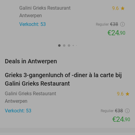
Galini Grieks Restaurant
9.6
star
Antwerpen
Verkocht: 53
€38
Regulier
€24
,90
favorite_border
Deals in Antwerpen
Grieks 3-gangenlunch of -diner à la carte bij
34%
Galini Grieks Restaurant
Galini Grieks Restaurant
9.6
star
Antwerpen
Verkocht: 53
€38
Regulier
€24
,90
favorite_border