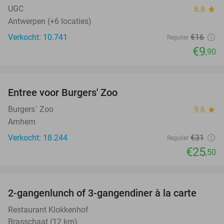
UGC
8.8
star
Antwerpen (+6 locaties)
Verkocht: 10.741
€16
Regulier
€9
,90
favorite_border
Entree voor Burgers' Zoo
18%
Burgers´ Zoo
9.6
star
Arnhem
Verkocht: 18.244
€31
Regulier
€25
,50
favorite_border
2-gangenlunch of 3-gangendiner à la carte
43%
Restaurant Klokkenhof
Brasschaat (12 km)