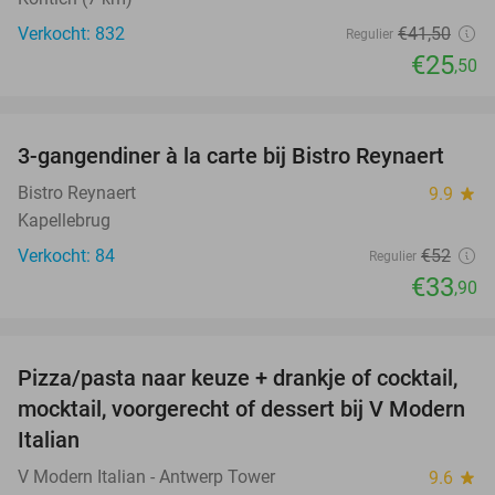
Verkocht: 832
€41
,50
Regulier
€25
,50
favorite_border
3-gangendiner à la carte bij Bistro Reynaert
35%
Bistro Reynaert
9.9
star
Kapellebrug
Verkocht: 84
€52
Regulier
€33
,90
favorite_border
Pizza/pasta naar keuze + drankje of cocktail,
28%
mocktail, voorgerecht of dessert bij V Modern
Italian
V Modern Italian - Antwerp Tower
9.6
star