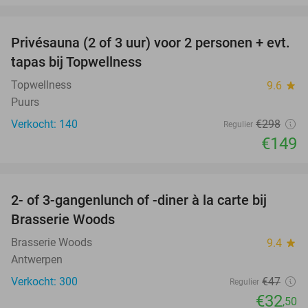
favorite_border
Privésauna (2 of 3 uur) voor 2 personen + evt.
50%
tapas bij Topwellness
Topwellness
9.6
star
Puurs
Verkocht: 140
€298
Regulier
€149
favorite_border
2- of 3-gangenlunch of -diner à la carte bij
31%
Brasserie Woods
Brasserie Woods
9.4
star
Antwerpen
Verkocht: 300
€47
Regulier
€32
,50