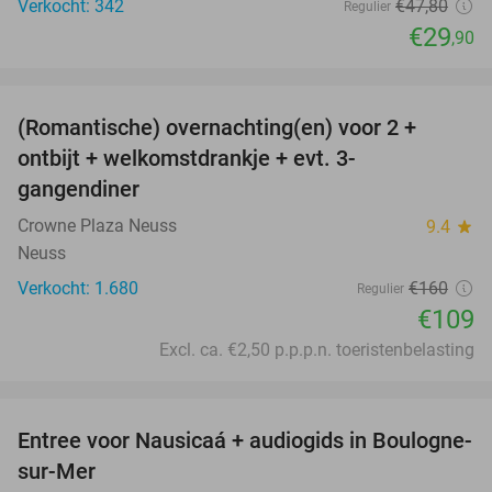
Verkocht: 342
€47
,80
Regulier
€29
,90
favorite_border
(Romantische) overnachting(en) voor 2 +
32%
ontbijt + welkomstdrankje + evt. 3-
gangendiner
Crowne Plaza Neuss
9.4
star
Neuss
Verkocht: 1.680
€160
Regulier
€109
Excl. ca. €2,50 p.p.p.n. toeristenbelasting
favorite_border
Entree voor Nausicaá + audiogids in Boulogne-
27%
sur-Mer