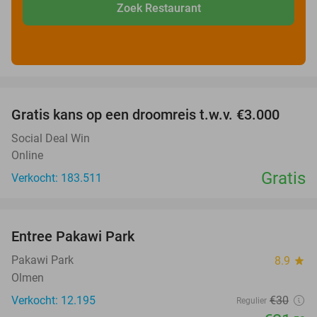
Zoek Restaurant
favorite_border
Gratis kans op een droomreis t.w.v. €3.000
Social Deal Win
Online
Gratis
Verkocht: 183.511
favorite_border
Entree Pakawi Park
28%
Pakawi Park
8.9
star
Olmen
Verkocht: 12.195
€30
Regulier