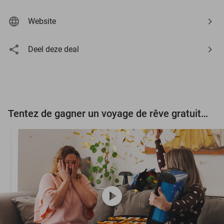
Website
Deel deze deal
Tentez de gagner un voyage de rêve gratuit d'une valeur de 3.000 € !
play_circle