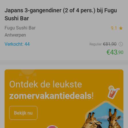
Japans 3-gangendiner (2 of 4 pers.) bij Fugu
46%
Sushi Bar
Fugu Sushi Bar
9.1
star
Antwerpen
Verkocht: 44
€81
,90
Regulier
€43
,90
Ontdek de leukste
zomervakantiedeals
!
Bekijk nu