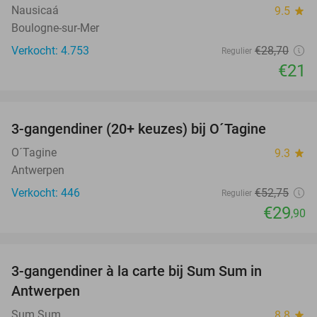
Nausicaá
9.5
star
Boulogne-sur-Mer
Verkocht: 4.753
€28
,70
Regulier
€21
favorite_border
3-gangendiner (20+ keuzes) bij O´Tagine
43%
O´Tagine
9.3
star
Antwerpen
Verkocht: 446
€52
,75
Regulier
€29
,90
favorite_border
3-gangendiner à la carte bij Sum Sum in
41%
Antwerpen
Sum Sum
8.8
star