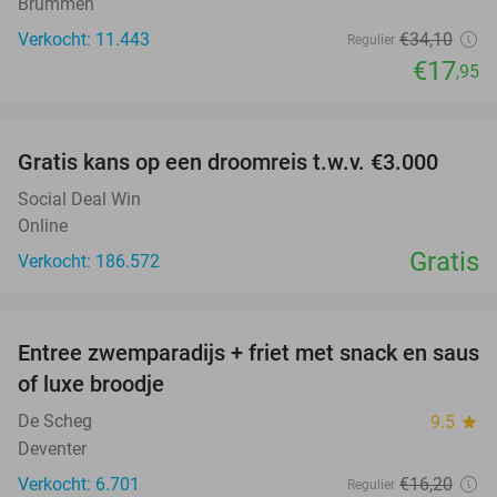
Brummen
Verkocht: 11.443
€34
,10
Regulier
€17
,95
favorite_border
Gratis kans op een droomreis t.w.v. €3.000
Social Deal Win
Online
Gratis
Verkocht: 186.572
favorite_border
Entree zwemparadijs + friet met snack en saus
20%
of luxe broodje
De Scheg
9.5
star
Deventer
Verkocht: 6.701
€16
,20
Regulier