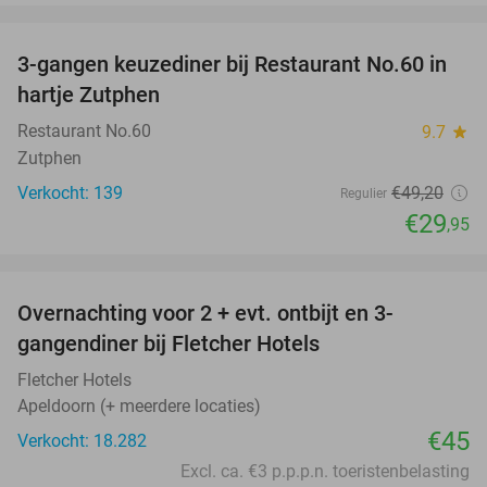
favorite_border
3-gangen keuzediner bij Restaurant No.60 in
39%
hartje Zutphen
Restaurant No.60
9.7
star
Zutphen
Verkocht: 139
€49
,20
Regulier
€29
,95
favorite_border
Overnachting voor 2 + evt. ontbijt en 3-
gangendiner bij Fletcher Hotels
Fletcher Hotels
Apeldoorn (+ meerdere locaties)
€45
Verkocht: 18.282
Excl. ca. €3 p.p.p.n. toeristenbelasting