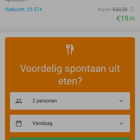
Verkocht: 33.574
€30
,50
Regulier
€19
,50
Voordelig spontaan uit
eten?