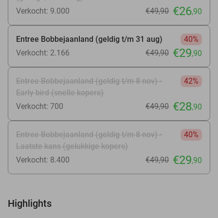
€26
Verkocht: 9.000
€49
,90
,90
Entree Bobbejaanland (geldig t/m 31 aug)
40%
€29
Verkocht: 2.166
€49
,90
,90
Entree Bobbejaanland (geldig t/m 8 nov) -
42%
Early bird (snelle kopers)
€28
Verkocht: 700
€49
,90
,90
Entree Bobbejaanland (geldig t/m 8 nov) -
40%
Laatste kans (gelukkige kopers)
€29
Verkocht: 8.400
€49
,90
,90
Highlights