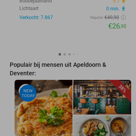
Bobbejaanland
9.1
star
Lichtaart
0 min.
directions_walk
Verkocht: 7.867
€49
,90
Regulier
€26
,90
Populair bij mensen uit Apeldoorn &
Deventer:
38%
NEW
TODAY