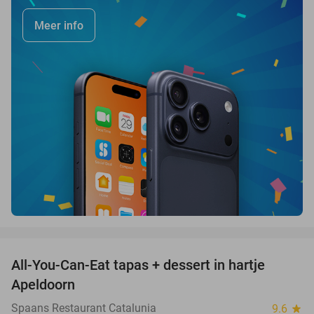
Meer info
favorite_border
All-You-Can-Eat tapas + dessert in hartje
28%
Apeldoorn
Spaans Restaurant Catalunia
9.6
star