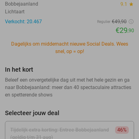
Bobbejaanland
9.1
star
Lichtaart
Verkocht: 20.467
€49
,90
Regulier
€29
,90
Dagelijks om middernacht nieuwe Social Deals. Wees
snel, op = op!
In het kort
Beleef een onvergetelijke dag uit met het hele gezin en ga
naar Bobbejaanland: meer dan 40 spectaculaire attracties
en spetterende shows
Selecteer jouw deal
Tijdelijk extra korting: Entree Bobbejaanland
46%
(geldig t/m 31 aug)