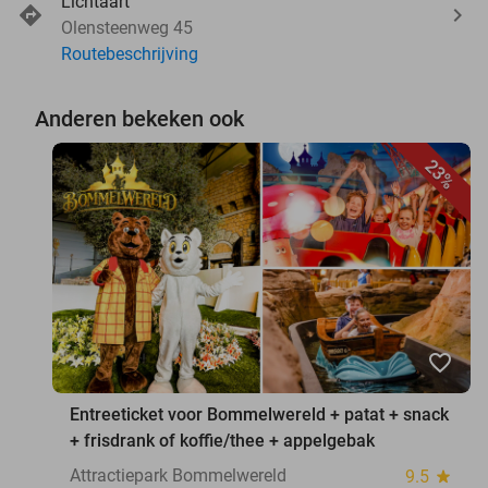
Lichtaart
Olensteenweg 45
Routebeschrijving
Anderen bekeken ook
23%
favorite_border
Entreeticket voor Bommelwereld + patat + snack
+ frisdrank of koffie/thee + appelgebak
Attractiepark Bommelwereld
9.5
star