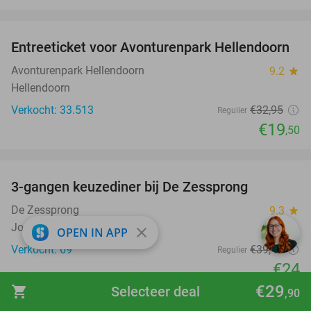
favorite_border
Entreeticket voor Avonturenpark Hellendoorn
41%
Avonturenpark Hellendoorn
9.2
star
Hellendoorn
Verkocht: 33.513
€32
,95
Regulier
€19
,50
favorite_border
3-gangen keuzediner bij De Zessprong
39%
De Zessprong
9.3
star
Joppe
close
OPEN IN APP
Verkocht: 69
€39
,45
Regulier
€24
€29
favorite_border
shopping_cart
Selecteer deal
,90