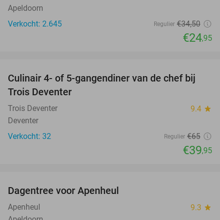
Apeldoorn
Verkocht: 2.645
€34
,50
Regulier
€24
,95
favorite_border
Culinair 4- of 5-gangendiner van de chef bij
39%
Trois Deventer
Trois Deventer
9.4
star
Deventer
Verkocht: 32
€65
Regulier
€39
,95
favorite_border
Dagentree voor Apenheul
36%
Apenheul
9.3
star
Apeldoorn