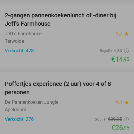
favorite_border
2-gangen pannenkoekenlunch of -diner bij
38%
Jeff's Farmhouse
Jeff's Farmhouse
9.7
star
Terwolde
Verkocht: 428
€24
Regulier
€14
,95
favorite_border
Poffertjes experience (2 uur) voor 4 of 8
33%
personen
De Pannenkoeken Jungle
9.1
star
Apeldoorn
Verkocht: 276
€39
,95
Regulier
€26
,95