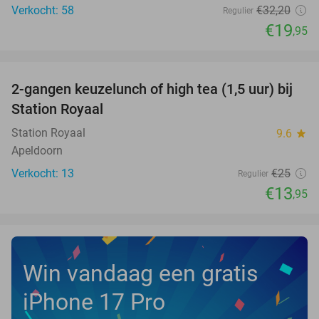
Verkocht: 58
€32
,20
Regulier
€19
,95
favorite_border
2-gangen keuzelunch of high tea (1,5 uur) bij
44%
NEW
Station Royaal
TODAY
Station Royaal
9.6
star
Apeldoorn
Verkocht: 13
€25
Regulier
€13
,95
Win vandaag een gratis
iPhone 17 Pro