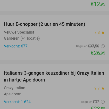
€12
,95
favorite_border
Huur E-chopper (2 uur en 45 minuten)
28%
Veluwe Specialist
7.8
star
Garderen (+1 locatie)
Verkocht: 677
€37
,50
Regulier
€26
,95
favorite_border
Italiaans 3-gangen keuzediner bij Crazy Italian
27%
in hartje Apeldoorn
Crazy Italian
9.7
star
Apeldoorn
Verkocht: 1.624
€32
Regulier
€23
,50