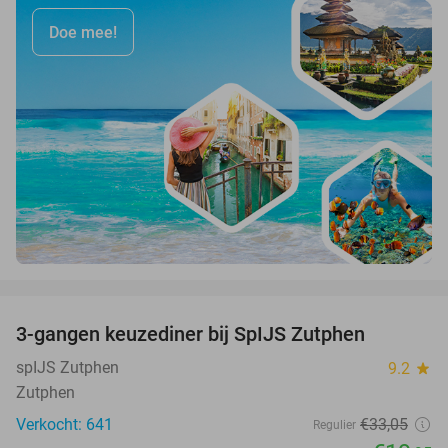
Doe mee!
favorite_border
3-gangen keuzediner bij SpIJS Zutphen
40%
spIJS Zutphen
9.2
star
Zutphen
Verkocht: 641
€33
,05
Regulier