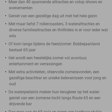
Meer dan 40 spannende attracties en volop shows en
evenementen
Geniet van een gezellige dag uit met het hele gezin
Met maar liefst 7 rollercoasters, 3 waterattracties en
diverse familieattracties en thrillrides is er voor ieder wat
wils
Of kom langs tijdens de feestzomer: Bobbejaanland
bestaat 65 jaar
Het wordt een feestelijke zomer vol avontuur,
entertainment en verrassingen
Met extra activiteiten, sfeervolle zomeravonden, een
gezellige beachbar en unieke belevenissen voor jong en
oud
De waterpedalo's maken hun terugkeer op het water:
geniet van een zomerse tocht langs Route 65 en een
drijvende bar
Doe mee aan de 65-quiz en neem een tastbaar stukje