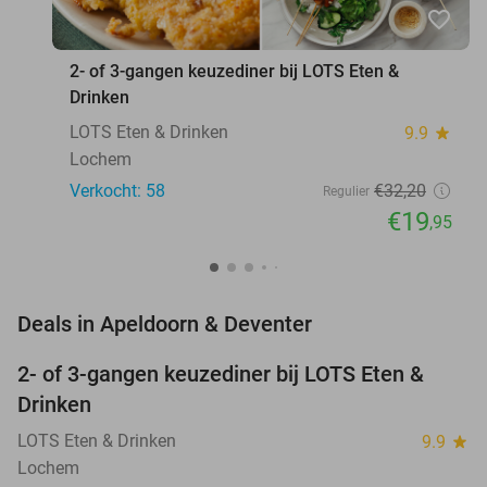
favorite_border
2- of 3-gangen keuzediner bij LOTS Eten &
Drinken
LOTS Eten & Drinken
9.9
star
Lochem
Verkocht: 58
€32
,20
Regulier
€19
,95
favorite_border
Deals in Apeldoorn & Deventer
2- of 3-gangen keuzediner bij LOTS Eten &
38%
NEW
Drinken
TODAY
LOTS Eten & Drinken
9.9
star
Lochem