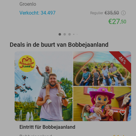
Groenlo
Verkocht: 34.497
€35
,50
Regulier
€27
,50
Deals in de buurt van Bobbejaanland
46%
favorite_border
Eintritt für Bobbejaanland