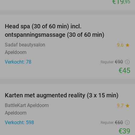
€19
,95
favorite_border
Head spa (30 of 60 min) incl.
50%
ontspanningsmassage (30 of 60 min)
Sadaf beautysalon
9.6
star
Apeldoorn
Verkocht: 78
€90
Regulier
€45
favorite_border
Karten met augmented reality (3 x 15 min)
35%
BattleKart Apeldoorn
9.7
star
Apeldoorn
Verkocht: 598
€60
Regulier
€39