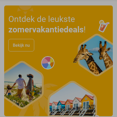
Ontdek de leukste
zomervakantiedeals
!
Bekijk nu