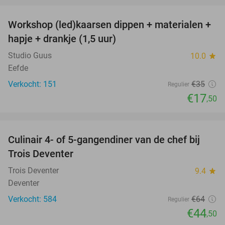
Workshop (led)kaarsen dippen + materialen +
50%
hapje + drankje (1,5 uur)
Studio Guus
10.0
star
Eefde
Verkocht: 151
€35
Regulier
€17
,50
favorite_border
Culinair 4- of 5-gangendiner van de chef bij
30%
Trois Deventer
Trois Deventer
9.4
star
Deventer
Verkocht: 584
€64
Regulier
€44
,50