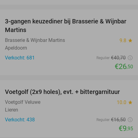
favorite_border
3-gangen keuzediner bij Brasserie & Wijnbar
35%
Martins
Brasserie & Wijnbar Martins
9.8
star
Apeldoorn
Verkocht: 681
€40
,70
Regulier
€26
,50
favorite_border
Voetgolf (2x9 holes), evt. + bittergarnituur
40%
Voetgolf Veluwe
10.0
star
Lieren
Verkocht: 438
€16
,50
Regulier
€9
,95