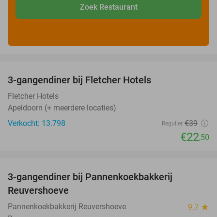
Zoek Restaurant
favorite_border
3-gangendiner bij Fletcher Hotels
42%
Fletcher Hotels
Apeldoorn (+ meerdere locaties)
Verkocht: 13.798
€39
Regulier
€22
,50
favorite_border
3-gangendiner bij Pannenkoekbakkerij
47%
Reuvershoeve
Pannenkoekbakkerij Reuvershoeve
9.7
star