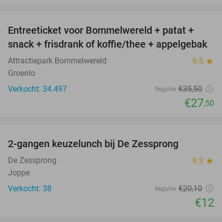
favorite_border
Entreeticket voor Bommelwereld + patat +
23%
snack + frisdrank of koffie/thee + appelgebak
Attractiepark Bommelwereld
9.5
star
Groenlo
Verkocht: 34.497
€35
,50
Regulier
€27
,50
favorite_border
2-gangen keuzelunch bij De Zessprong
40%
De Zessprong
9.3
star
Joppe
Verkocht: 38
€20
,10
Regulier
€12