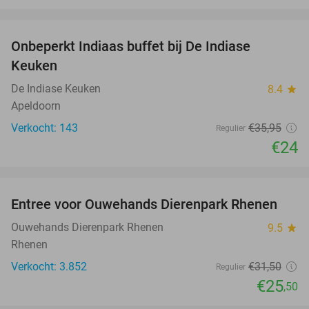
favorite_border
Onbeperkt Indiaas buffet bij De Indiase
33%
Keuken
De Indiase Keuken
8.4
star
Apeldoorn
Verkocht: 143
€35
,95
Regulier
€24
favorite_border
Entree voor Ouwehands Dierenpark Rhenen
19%
Ouwehands Dierenpark Rhenen
9.5
star
Rhenen
Verkocht: 3.852
€31
,50
Regulier
€25
,50
favorite_border