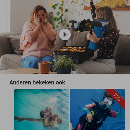
play_circle
Anderen bekeken ook
73%