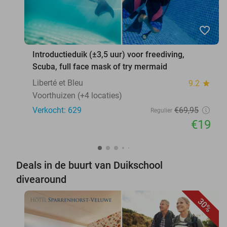
favorite_border
Introductieduik (±3,5 uur) voor freediving,
Scuba, full face mask of try mermaid
Liberté et Bleu
9.2
star
Voorthuizen (+4 locaties)
Verkocht: 629
€69
,95
Regulier
€19
Deals in de buurt van Duikschool
divearound
30%