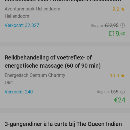
41%
Avonturenpark Hellendoorn
9.2
star
Hellendoorn
Verkocht: 32.327
€32
,95
Regulier
€19
,50
favorite_border
Reikibehandeling of voetreflex- of
63%
SOLD
energetische massage (60 of 90 min)
OUT
Energetisch Centrum Charinty
10.0
star
Olst
Verkocht: 240
€65
Regulier
€24
favorite_border
3-gangendiner à la carte bij The Queen Indian
28%