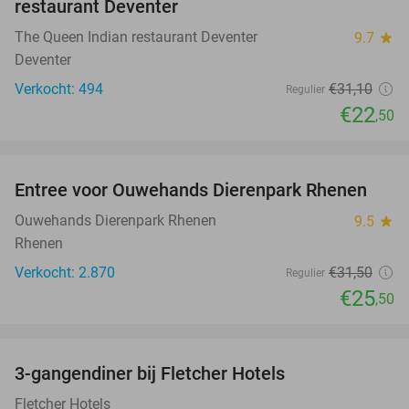
restaurant Deventer
The Queen Indian restaurant Deventer
9.7
star
Deventer
Verkocht: 494
€31
,10
Regulier
€22
,50
favorite_border
Entree voor Ouwehands Dierenpark Rhenen
19%
Ouwehands Dierenpark Rhenen
9.5
star
Rhenen
Verkocht: 2.870
€31
,50
Regulier
€25
,50
favorite_border
3-gangendiner bij Fletcher Hotels
42%
Fletcher Hotels