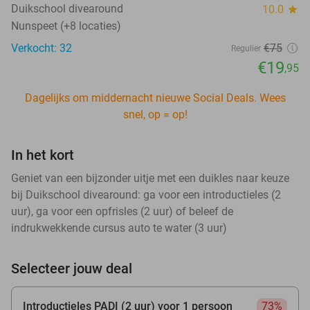
Duikschool divearound
10.0
star
Nunspeet (+8 locaties)
Verkocht: 32
€75
Regulier
€19
,95
Dagelijks om middernacht nieuwe Social Deals. Wees
snel, op = op!
In het kort
Geniet van een bijzonder uitje met een duikles naar keuze
bij Duikschool divearound: ga voor een introductieles (2
uur), ga voor een opfrisles (2 uur) of beleef de
indrukwekkende cursus auto te water (3 uur)
Selecteer jouw deal
Introductieles PADI (2 uur) voor 1 persoon
73%