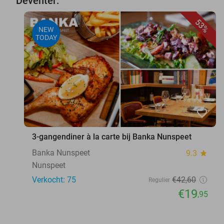
Deventer:
53%
NEW
TODAY
favorite_border
3-gangendiner à la carte bij Banka Nunspeet
Banka Nunspeet
9.3
star
Nunspeet
Verkocht: 75
€42
,60
Regulier
€19
,95