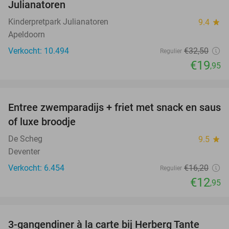
Julianatoren
Kinderpretpark Julianatoren
9.4
star
Apeldoorn
Verkocht: 10.494
€32
,50
Regulier
€19
,95
favorite_border
Entree zwemparadijs + friet met snack en saus
20%
of luxe broodje
De Scheg
9.5
star
Deventer
Verkocht: 6.454
€16
,20
Regulier
€12
,95
favorite_border
3-gangendiner à la carte bij Herberg Tante
52%