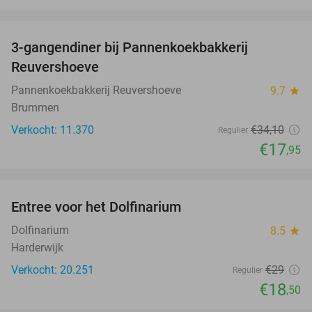
favorite_border
3-gangendiner bij Pannenkoekbakkerij
47%
Reuvershoeve
Pannenkoekbakkerij Reuvershoeve
9.7
star
Brummen
Verkocht: 11.370
€34
,10
Regulier
€17
,95
favorite_border
Entree voor het Dolfinarium
36%
Dolfinarium
8.5
star
Harderwijk
Verkocht: 20.251
€29
Regulier
€18
,50