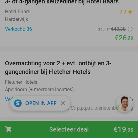
3- of 4-gangen keuzediner bij Hotel Baars
45%
Hotel Baars
9.9
star
Harderwijk
Verkocht: 36
€49
,30
Regulier
€26
,95
favorite_border
Overnachting voor 2 + evt. ontbijt en 3-
gangendiner bij Fletcher Hotels
Fletcher Hotels
Apeldoorn (+ meerdere locaties)
€45
Verkocht: 17.968
close
OPEN IN APP
Excl. ca. €3 p.p.p.n. toeristenbelasting
favorite_border
€19
shopping_cart
Selecteer deal
,95
2-gangen pannenkoekenlunch of -diner bij
38%