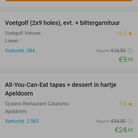
favorite_border
Voetgolf (2x9 holes), evt. + bittergarnituur
40%
Voetgolf Veluwe
10.0
star
Lieren
Verkocht: 384
€16
,50
Regulier
€9
,95
favorite_border
All-You-Can-Eat tapas + dessert in hartje
28%
Apeldoorn
Spaans Restaurant Catalunia
9.6
star
Apeldoorn
Verkocht: 2.563
€34
,50
Regulier
€24
,95