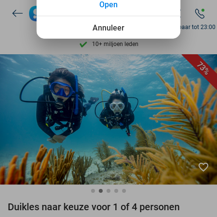
Open
Ontdek 15.000+ deals
7 dagen per week beschikbaar
Annuleer
Bereikbaar tot 23:00
10+ miljoen leden
9,4
op basis van
205.872 reviews
73%
Ontdek 15.000+ deals
7 dagen per week beschikbaar
10+ miljoen leden
favorite_border
Duikles naar keuze voor 1 of 4 personen