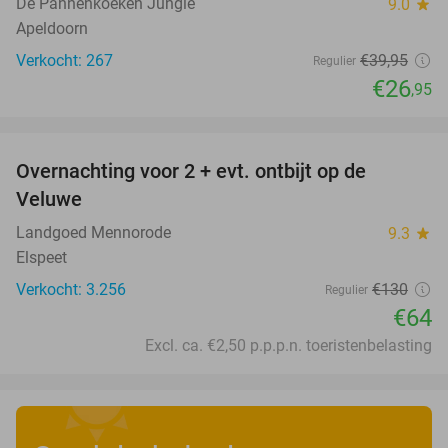
De Pannenkoeken Jungle
9.0
star
Apeldoorn
Verkocht: 267
€39
,95
Regulier
€26
,95
favorite_border
Overnachting voor 2 + evt. ontbijt op de
51%
Veluwe
Landgoed Mennorode
9.3
star
Elspeet
Verkocht: 3.256
€130
Regulier
€64
Excl. ca. €2,50 p.p.p.n. toeristenbelasting