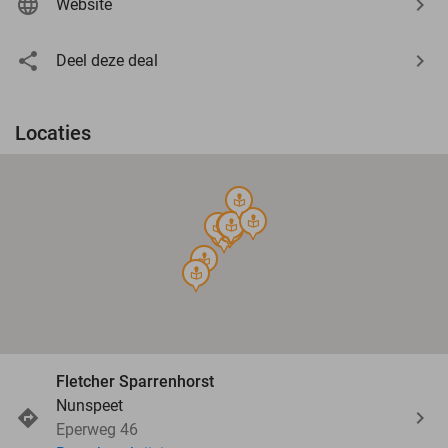
Website
Deel deze deal
Locaties
course
course
course
course
course
course
course
course
course
Fletcher Sparrenhorst
Nunspeet
Eperweg 46