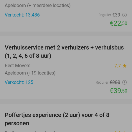
Apeldoorn (+ meerdere locaties)
Verkocht: 13.436
€39
Regulier
€22
,50
favorite_border
Verhuisservice met 2 verhuizers + verhuisbus
80%
(1, 2, 4, 6 of 8 uur)
Best Movers
7.7
star
Apeldoorn (+19 locaties)
Verkocht: 125
€200
Regulier
€39
,50
favorite_border
Poffertjes experience (2 uur) voor 4 of 8
33%
personen