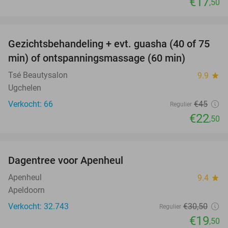
€17
,50
favorite_border
Gezichtsbehandeling + evt. guasha (40 of 75
50%
SOLD
min) of ontspanningsmassage (60 min)
OUT
Tsé Beautysalon
9.9
star
Ugchelen
Verkocht: 66
€45
Regulier
€22
,50
favorite_border
Dagentree voor Apenheul
36%
Apenheul
9.4
star
Apeldoorn
Verkocht: 32.743
€30
,50
Regulier
€19
,50