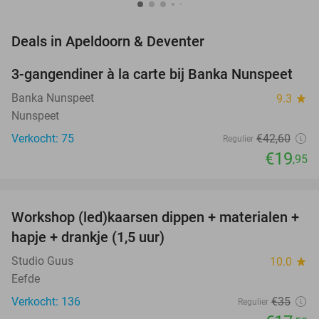
favorite_border
Deals in Apeldoorn & Deventer
3-gangendiner à la carte bij Banka Nunspeet
53%
NEW
TODAY
Banka Nunspeet
9.3
star
Nunspeet
Verkocht: 75
€42
,60
Regulier
€19
,95
favorite_border
Workshop (led)kaarsen dippen + materialen +
50%
hapje + drankje (1,5 uur)
Studio Guus
10.0
star
Eefde
Verkocht: 136
€35
Regulier