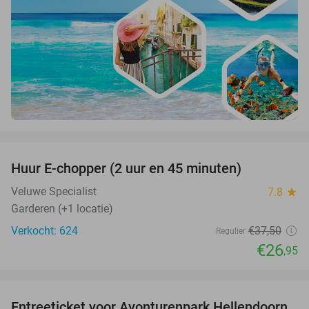
favorite_border
Huur E-chopper (2 uur en 45 minuten)
28%
Veluwe Specialist
7.8
star
Garderen (+1 locatie)
Verkocht: 624
€37
,50
Regulier
€26
,95
favorite_border
Entreeticket voor Avonturenpark Hellendoorn