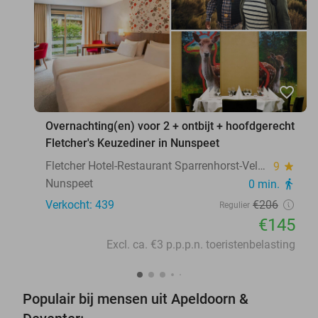
favorite_border
Overnachting(en) voor 2 + ontbijt + hoofdgerecht
Fletcher's Keuzediner in Nunspeet
Fletcher Hotel-Restaurant Sparrenhorst-Veluwe
9
star
Nunspeet
0 min.
directions_walk
Verkocht: 439
€206
Regulier
€145
Excl. ca. €3 p.p.p.n. toeristenbelasting
Populair bij mensen uit Apeldoorn &