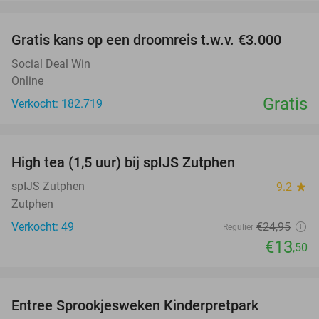
favorite_border
Gratis kans op een droomreis t.w.v. €3.000
Social Deal Win
Online
Gratis
Verkocht: 182.719
favorite_border
High tea (1,5 uur) bij spIJS Zutphen
46%
spIJS Zutphen
9.2
star
Zutphen
Verkocht: 49
€24
,95
Regulier
€13
,50
favorite_border
Entree Sprookjesweken Kinderpretpark
39%