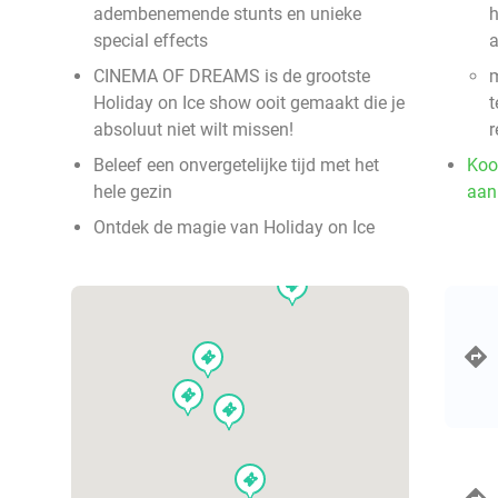
adembenemende stunts en unieke
special effects
a
CINEMA OF DREAMS is de grootste
m
Holiday on Ice show ooit gemaakt die je
t
absoluut niet wilt missen!
r
Beleef een onvergetelijke tijd met het
Koo
hele gezin
aan
Ontdek de magie van Holiday on Ice
events
events
events
events
events