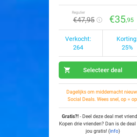
Regulier
€35
€47
,95
,95
Verkocht:
Korting
264
25%
shopping_cart
Selecteer deal
navi
Dagelijks om middernacht nieuw
Social Deals. Wees snel, op = op
Gratis?!
- Deel deze deal met vrien
Kopen drie vrienden? Dan is de deal
jou gratis! (
info
)