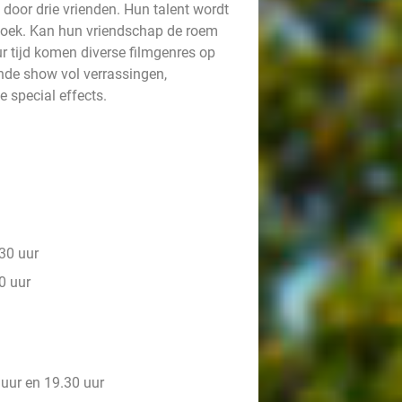
t door drie vrienden. Hun talent wordt
 doek. Kan hun vriendschap de roem
ur tijd komen diverse filmgenres op
ende show vol verrassingen,
 special effects.
30 uur
0 uur
uur en 19.30 uur