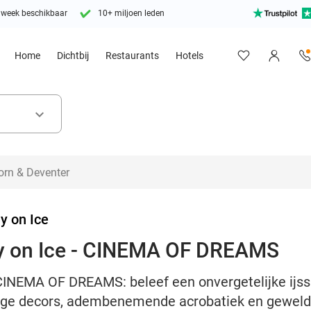
 week beschikbaar
10+ miljoen leden
Home
Dichtbij
Restaurants
Hotels
keyboard_arrow_down
y on Ice
ay on Ice - CINEMA OF DREAMS
- CINEMA OF DREAMS: beleef een onvergetelijke ijs
ige decors, adembenemende acrobatiek en gewel