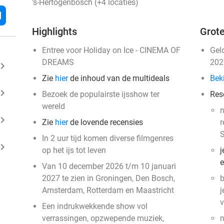
's-Hertogenbosch (+4 locaties)
l
Highlights
Grote
Entree voor Holiday on Ice - CINEMA OF
Gel
DREAMS
202
ard_arrow_right
Zie
hier
de inhoud van de multideals
Beki
ard_arrow_right
Bezoek de populairste ijsshow ter
Res
wereld
n
ard_arrow_right
Zie
hier
de lovende recensies
r
S
In 2 uur tijd komen diverse filmgenres
ard_arrow_right
op het ijs tot leven
j
e
Van 10 december 2026 t/m 10 januari
2027 te zien in Groningen, Den Bosch,
b
Amsterdam, Rotterdam en Maastricht
j
v
Een indrukwekkende show vol
verrassingen, opzwepende muziek,
n