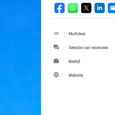
whatsapp
linkedin
fb
mai
list
keybo
Multideal
chat
keybo
Selectie van recensies
work
keybo
Bedrijf
language
keybo
Website