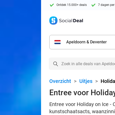
Ontdek 15.000+ deals
7 dagen per
Apeldoorn & Deventer
Overzicht
>
Uitjes
>
Holida
Entree voor Holid
Entree voor Holiday on Ice 
kunstschaatsacts, waanzinn