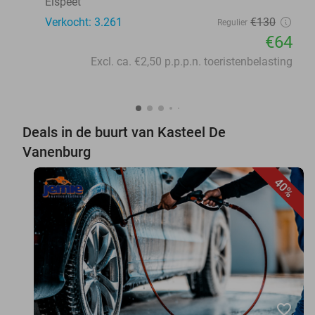
Elspeet
Verkocht: 3.261
€130
Regulier
€64
Excl. ca. €2,50 p.p.p.n. toeristenbelasting
Deals in de buurt van Kasteel De
Vanenburg
40%
favorite_border