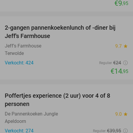
€9
,95
favorite_border
2-gangen pannenkoekenlunch of -diner bij
38%
Jeff's Farmhouse
Jeff's Farmhouse
9.7
star
Terwolde
Verkocht: 424
€24
Regulier
€14
,95
favorite_border
Poffertjes experience (2 uur) voor 4 of 8
33%
personen
De Pannenkoeken Jungle
9.0
star
Apeldoorn
Verkocht: 274
€39
,95
Regulier