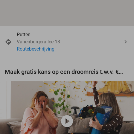
Putten
Vanenburgerallee 13
Routebeschrijving
Maak gratis kans op een droomreis t.w.v. €3.000!
play_circle