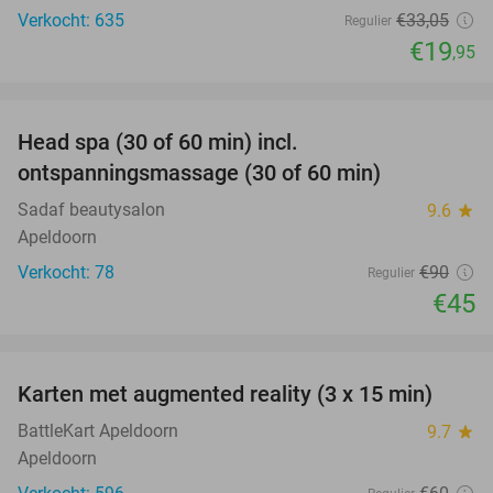
Verkocht: 635
€33
,05
Regulier
€19
,95
favorite_border
Head spa (30 of 60 min) incl.
50%
ontspanningsmassage (30 of 60 min)
Sadaf beautysalon
9.6
star
Apeldoorn
Verkocht: 78
€90
Regulier
€45
favorite_border
Karten met augmented reality (3 x 15 min)
35%
BattleKart Apeldoorn
9.7
star
Apeldoorn