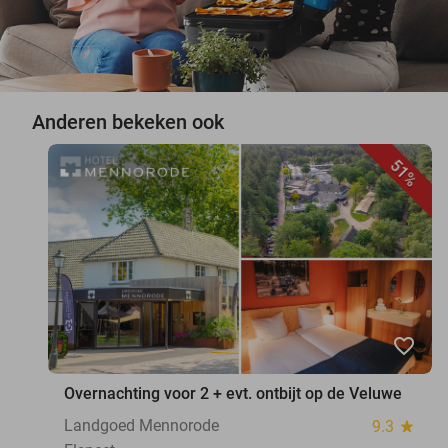
Anderen bekeken ook
51%
favorite_border
Overnachting voor 2 + evt. ontbijt op de Veluwe
Landgoed Mennorode
9.3
star