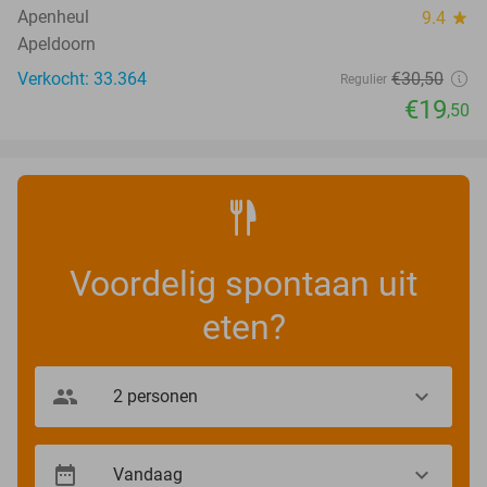
Apenheul
9.4
star
Apeldoorn
Verkocht: 33.364
€30
,50
Regulier
€19
,50
Voordelig spontaan uit
eten?