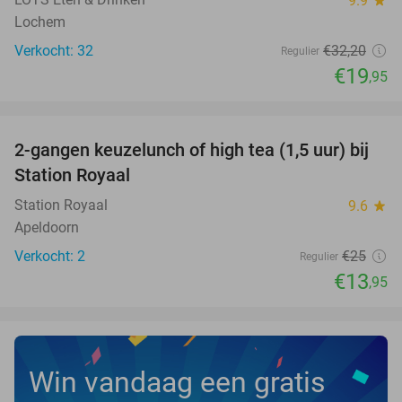
9.9
Lochem
Verkocht: 32
€32
,20
Regulier
€19
,95
favorite_border
2-gangen keuzelunch of high tea (1,5 uur) bij
44%
NEW
Station Royaal
TODAY
Station Royaal
9.6
star
Apeldoorn
Verkocht: 2
€25
Regulier
€13
,95
Win vandaag een gratis