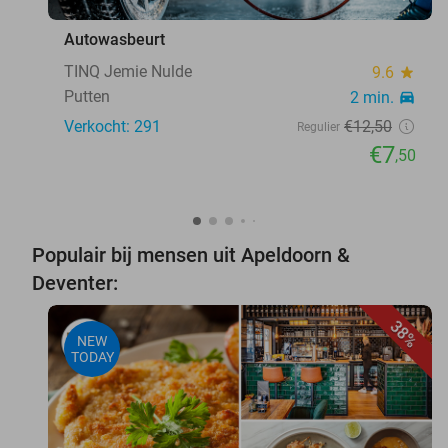
Autowasbeurt
TINQ Jemie Nulde
9.6
star
Putten
2 min.
directions_car
Verkocht: 291
€12
,50
Regulier
€7
,50
Populair bij mensen uit Apeldoorn &
Deventer:
38%
NEW
TODAY