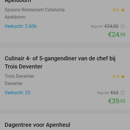
Spaans Restaurant Catalunia
9.6
star
Apeldoorn
Verkocht: 2.606
€34
,50
Regulier
€24
,95
favorite_border
Culinair 4- of 5-gangendiner van de chef bij
39%
Trois Deventer
Trois Deventer
9.4
star
Deventer
Verkocht: 23
€65
Regulier
€39
,95
favorite_border
Dagentree voor Apenheul
36%