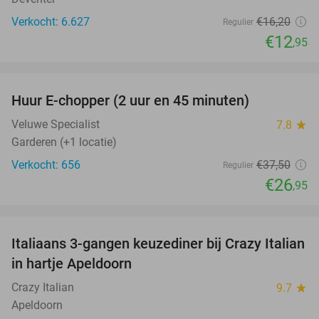
Verkocht: 6.627
€16
,20
Regulier
€12
,95
favorite_border
Huur E-chopper (2 uur en 45 minuten)
28%
Veluwe Specialist
7.8
star
Garderen (+1 locatie)
Verkocht: 656
€37
,50
Regulier
€26
,95
favorite_border
Italiaans 3-gangen keuzediner bij Crazy Italian
27%
in hartje Apeldoorn
Crazy Italian
9.7
star
Apeldoorn