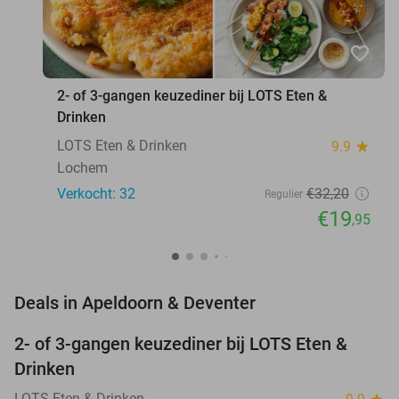
favorite_border
2- of 3-gangen keuzediner bij LOTS Eten &
Drinken
LOTS Eten & Drinken
9.9
star
Lochem
Verkocht: 32
€32
,20
Regulier
€19
,95
favorite_border
Deals in Apeldoorn & Deventer
2- of 3-gangen keuzediner bij LOTS Eten &
38%
NEW
Drinken
TODAY
LOTS Eten & Drinken
star