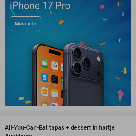
iPhone 17 Pro
Meer info
favorite_border
All-You-Can-Eat tapas + dessert in hartje
28%
Apeldoorn