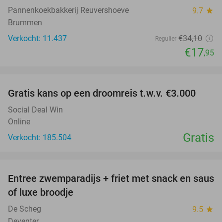
Pannenkoekbakkerij Reuvershoeve
9.7
star
Brummen
Verkocht: 11.437
€34
,10
Regulier
€17
,95
favorite_border
Gratis kans op een droomreis t.w.v. €3.000
Social Deal Win
Online
Gratis
Verkocht: 185.504
favorite_border
Entree zwemparadijs + friet met snack en saus
20%
of luxe broodje
De Scheg
9.5
star
Deventer