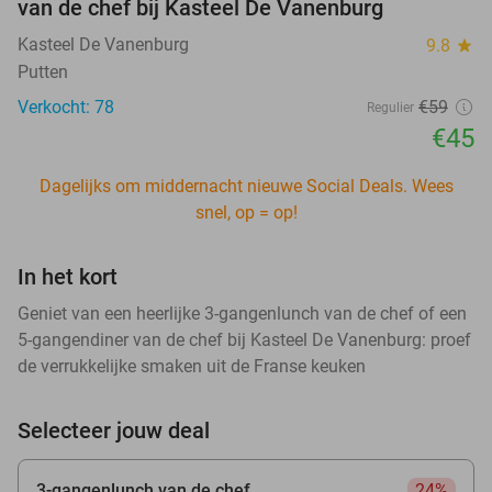
van de chef bij Kasteel De Vanenburg
Kasteel De Vanenburg
9.8
star
Putten
Verkocht: 78
€59
Regulier
€45
Dagelijks om middernacht nieuwe Social Deals. Wees
snel, op = op!
In het kort
Geniet van een heerlijke 3-gangenlunch van de chef of een
5-gangendiner van de chef bij Kasteel De Vanenburg: proef
de verrukkelijke smaken uit de Franse keuken
Selecteer jouw deal
3-gangenlunch van de chef
24%