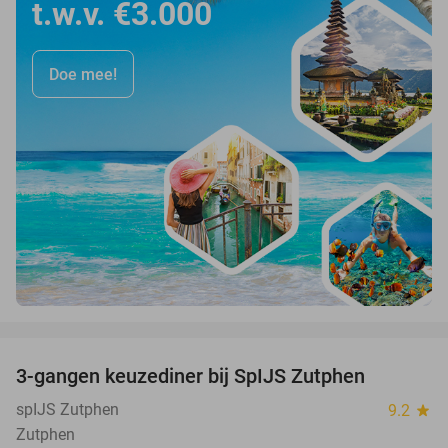
t.w.v. €3.000
Doe mee!
favorite_border
3-gangen keuzediner bij SpIJS Zutphen
40%
spIJS Zutphen
9.2
star
Zutphen