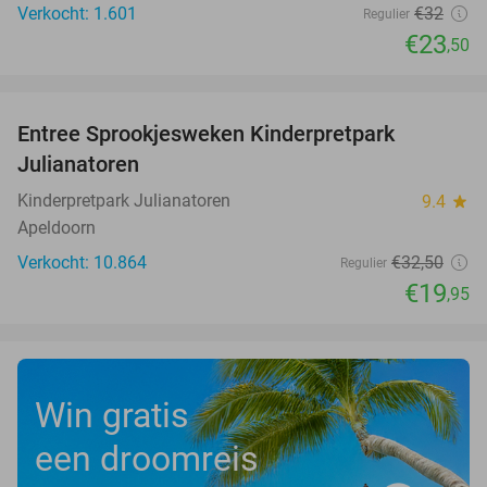
Verkocht: 1.601
€32
Regulier
€23
,50
favorite_border
Entree Sprookjesweken Kinderpretpark
39%
Julianatoren
Kinderpretpark Julianatoren
9.4
star
Apeldoorn
Verkocht: 10.864
€32
,50
Regulier
€19
,95
Win gratis
een droomreis