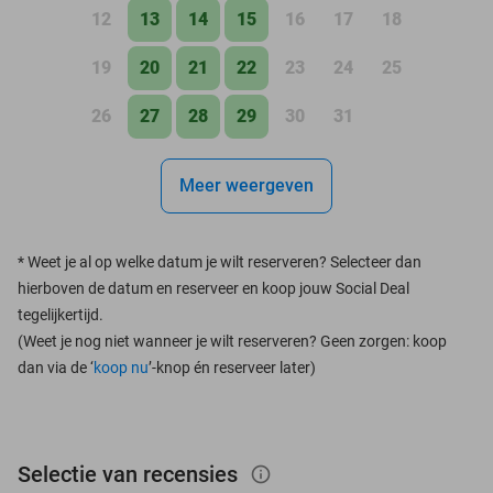
12
13
14
15
16
17
18
19
20
21
22
23
24
25
26
27
28
29
30
31
Meer weergeven
*
Weet je al op welke datum je wilt reserveren? Selecteer dan
hierboven de datum en reserveer en koop jouw Social Deal
tegelijkertijd.
(Weet je nog niet wanneer je wilt reserveren? Geen zorgen: koop
dan via de ‘
koop nu
’-knop én reserveer later)
Selectie van recensies
info_outlined