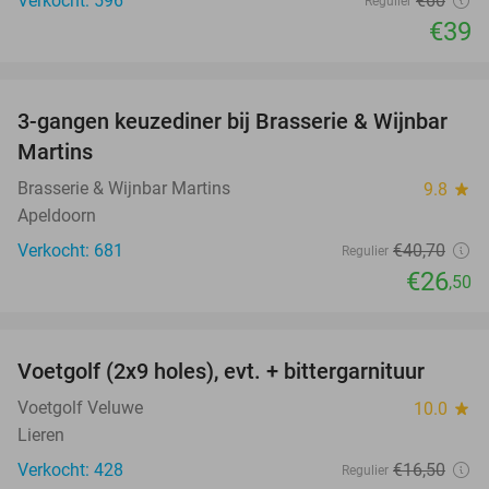
Verkocht: 596
€60
Regulier
€39
favorite_border
3-gangen keuzediner bij Brasserie & Wijnbar
35%
Martins
Brasserie & Wijnbar Martins
9.8
star
Apeldoorn
Verkocht: 681
€40
,70
Regulier
€26
,50
favorite_border
Voetgolf (2x9 holes), evt. + bittergarnituur
40%
Voetgolf Veluwe
10.0
star
Lieren
Verkocht: 428
€16
,50
Regulier