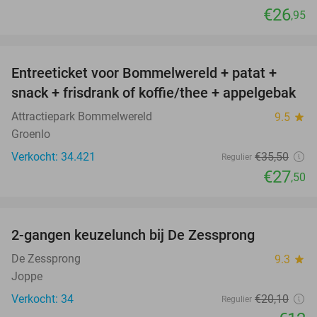
€26
,95
favorite_border
Entreeticket voor Bommelwereld + patat +
23%
snack + frisdrank of koffie/thee + appelgebak
Attractiepark Bommelwereld
9.5
star
Groenlo
Verkocht: 34.421
€35
,50
Regulier
€27
,50
favorite_border
2-gangen keuzelunch bij De Zessprong
40%
De Zessprong
9.3
star
Joppe
Verkocht: 34
€20
,10
Regulier