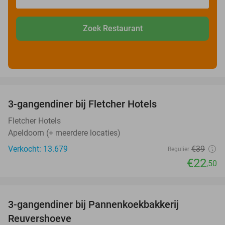
Zoek Restaurant
favorite_border
3-gangendiner bij Fletcher Hotels
42%
Fletcher Hotels
Apeldoorn (+ meerdere locaties)
Verkocht: 13.679
€39
Regulier
€22
,50
favorite_border
3-gangendiner bij Pannenkoekbakkerij
47%
Reuvershoeve