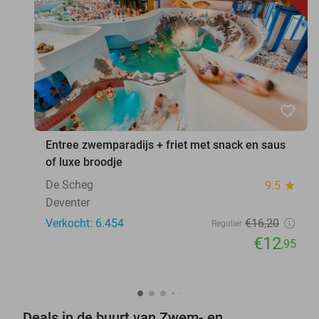
favorite_border
Entree zwemparadijs + friet met snack en saus
of luxe broodje
De Scheg
9.5
star
Deventer
Verkocht: 6.454
€16
,20
Regulier
€12
,95
Deals in de buurt van Zwem- en