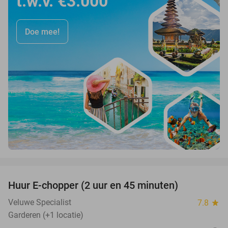
t.w.v. €3.000
Doe mee!
favorite_border
Huur E-chopper (2 uur en 45 minuten)
28%
Veluwe Specialist
7.8
star
Garderen (+1 locatie)