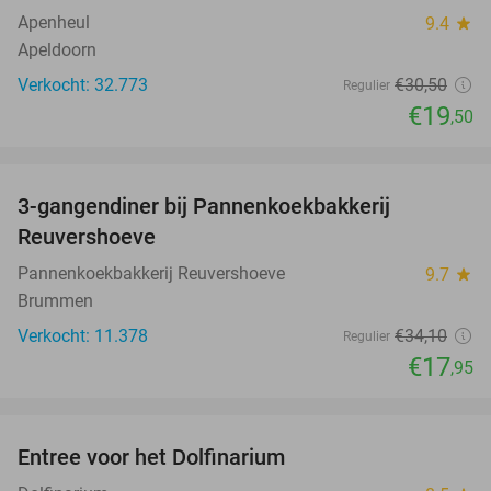
Apenheul
9.4
star
Apeldoorn
Verkocht: 32.773
€30
,50
Regulier
€19
,50
favorite_border
3-gangendiner bij Pannenkoekbakkerij
47%
Reuvershoeve
Pannenkoekbakkerij Reuvershoeve
9.7
star
Brummen
Verkocht: 11.378
€34
,10
Regulier
€17
,95
favorite_border
Entree voor het Dolfinarium
36%