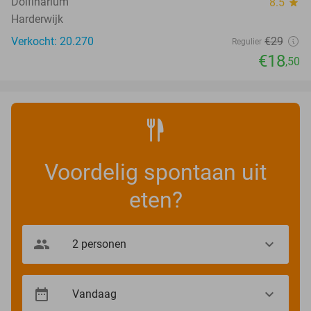
Dolfinarium
8.5
star
Harderwijk
Verkocht: 20.270
€29
Regulier
€18
,50
Voordelig spontaan uit
eten?