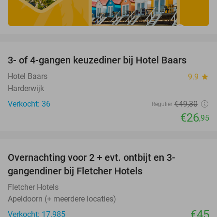
favorite_border
3- of 4-gangen keuzediner bij Hotel Baars
45%
Hotel Baars
9.9
star
Harderwijk
Verkocht: 36
€49
,30
Regulier
€26
,95
favorite_border
Overnachting voor 2 + evt. ontbijt en 3-
gangendiner bij Fletcher Hotels
Fletcher Hotels
Apeldoorn (+ meerdere locaties)
€45
Verkocht: 17.985