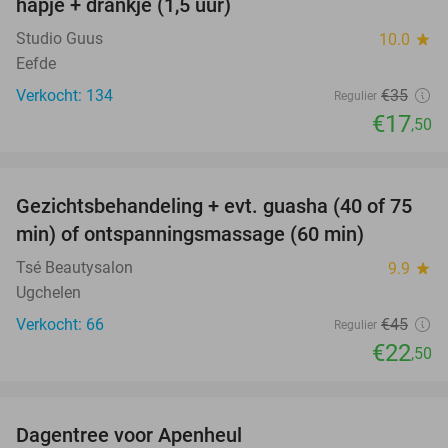
hapje + drankje (1,5 uur)
Studio Guus
10.0
star
Eefde
Verkocht: 134
€35
Regulier
€17
,50
favorite_border
Gezichtsbehandeling + evt. guasha (40 of 75
50%
SOLD
min) of ontspanningsmassage (60 min)
OUT
Tsé Beautysalon
9.9
star
Ugchelen
Verkocht: 66
€45
Regulier
€22
,50
favorite_border
Dagentree voor Apenheul
36%