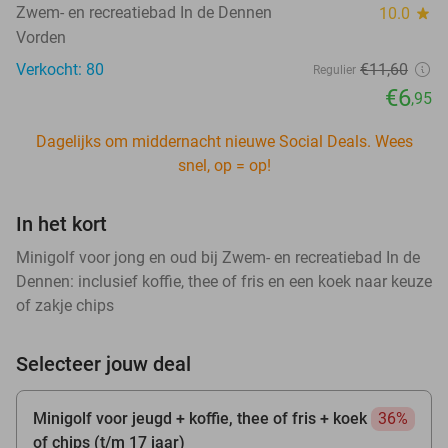
Zwem- en recreatiebad In de Dennen
10.0
star
Vorden
Verkocht: 80
€11
,60
Regulier
€6
,95
Dagelijks om middernacht nieuwe Social Deals. Wees
snel, op = op!
In het kort
Minigolf voor jong en oud bij Zwem- en recreatiebad In de
Dennen: inclusief koffie, thee of fris en een koek naar keuze
of zakje chips
Selecteer jouw deal
Minigolf voor jeugd + koffie, thee of fris + koek
36%
of chips (t/m 17 jaar)