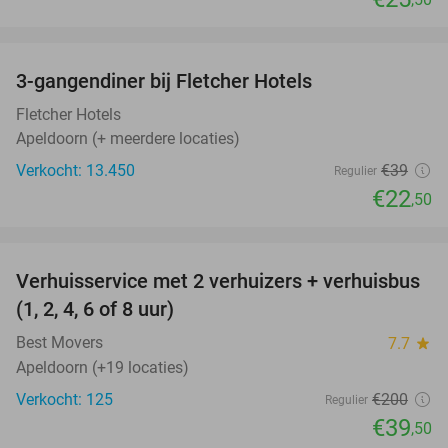
favorite_border
3-gangendiner bij Fletcher Hotels
42%
Fletcher Hotels
Apeldoorn (+ meerdere locaties)
Verkocht: 13.450
€39
Regulier
€22
,50
favorite_border
Verhuisservice met 2 verhuizers + verhuisbus
80%
(1, 2, 4, 6 of 8 uur)
Best Movers
7.7
star
Apeldoorn (+19 locaties)
Verkocht: 125
€200
Regulier
€39
,50