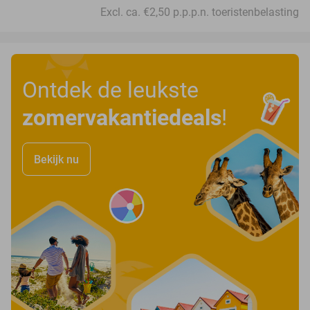
Excl. ca. €2,50 p.p.p.n. toeristenbelasting
Ontdek de leukste
zomervakantiedeals
!
Bekijk nu