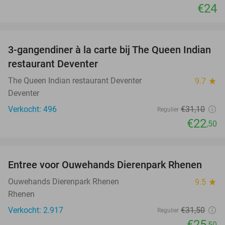
€24
favorite_border
3-gangendiner à la carte bij The Queen Indian
28%
restaurant Deventer
The Queen Indian restaurant Deventer
9.7
star
Deventer
Verkocht: 496
€31
,10
Regulier
€22
,50
favorite_border
Entree voor Ouwehands Dierenpark Rhenen
19%
Ouwehands Dierenpark Rhenen
9.5
star
Rhenen
Verkocht: 2.917
€31
,50
Regulier
€25
,50