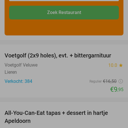
Zoek Restaurant
favorite_border
Voetgolf (2x9 holes), evt. + bittergarnituur
40%
Voetgolf Veluwe
10.0
star
Lieren
Verkocht: 384
€16
,50
Regulier
€9
,95
favorite_border
All-You-Can-Eat tapas + dessert in hartje
28%
Apeldoorn