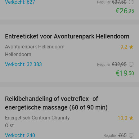
Verkocht: 627
€37
,50
Regulier
€26
,95
favorite_border
Entreeticket voor Avonturenpark Hellendoorn
41%
Avonturenpark Hellendoorn
9.2
star
Hellendoorn
Verkocht: 32.383
€32
,95
Regulier
€19
,50
favorite_border
Reikibehandeling of voetreflex- of
63%
SOLD
energetische massage (60 of 90 min)
OUT
Energetisch Centrum Charinty
10.0
star
Olst
Verkocht: 240
€65
Regulier