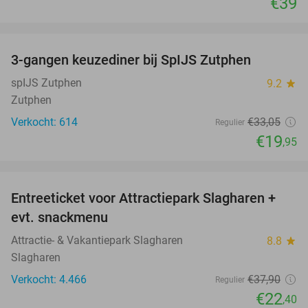
€39
favorite_border
3-gangen keuzediner bij SpIJS Zutphen
40%
spIJS Zutphen
9.2
star
Zutphen
Verkocht: 614
€33
,05
Regulier
€19
,95
favorite_border
Entreeticket voor Attractiepark Slagharen +
41%
evt. snackmenu
Attractie- & Vakantiepark Slagharen
8.8
star
Slagharen
Verkocht: 4.466
€37
,90
Regulier
€22
,40