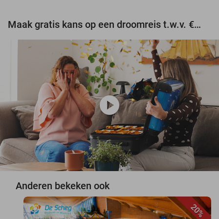
Maak gratis kans op een droomreis t.w.v. €3.000!
play_circle
Anderen bekeken ook
20%