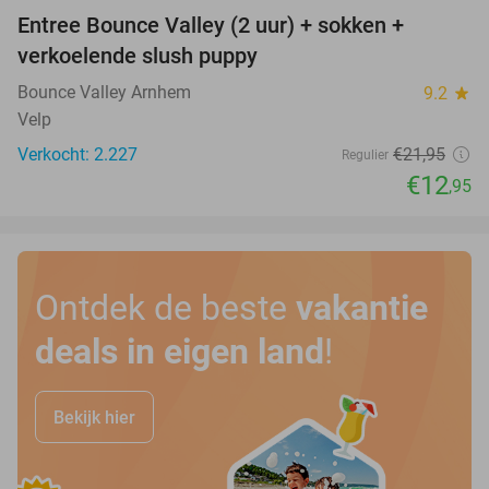
Entree Bounce Valley (2 uur) + sokken +
41%
verkoelende slush puppy
Bounce Valley Arnhem
9.2
star
Velp
Verkocht: 2.227
€21
,95
Regulier
€12
,95
Ontdek de beste
vakantie
deals in eigen land
!
Bekijk hier