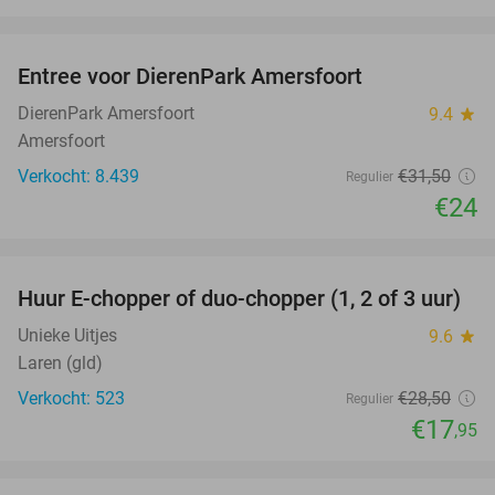
favorite_border
Entree voor DierenPark Amersfoort
24%
DierenPark Amersfoort
9.4
star
Amersfoort
Verkocht: 8.439
€31
,50
Regulier
€24
favorite_border
Huur E-chopper of duo-chopper (1, 2 of 3 uur)
37%
Unieke Uitjes
9.6
star
Laren (gld)
Verkocht: 523
€28
,50
Regulier
€17
,95
favorite_border