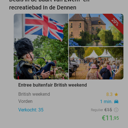
recreatiebad In de Dennen
20%
favorite_border
Entree buitenfair British weekend
British weekend
8.3
star
Vorden
1 min.
directions_car
Verkocht: 35
€15
Regulier
€11
,95