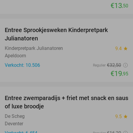
€13
,50
favorite_border
Entree Sprookjesweken Kinderpretpark
39%
Julianatoren
Kinderpretpark Julianatoren
9.4
star
Apeldoorn
Verkocht: 10.506
€32
,50
Regulier
€19
,95
favorite_border
Entree zwemparadijs + friet met snack en saus
20%
of luxe broodje
De Scheg
9.5
star
Deventer