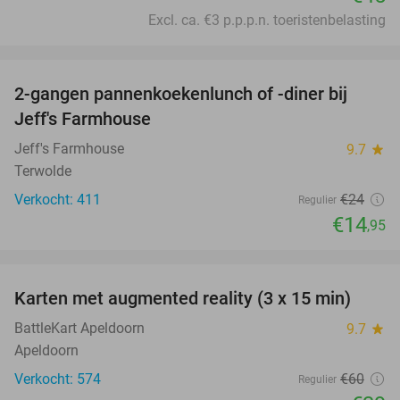
Excl. ca. €3 p.p.p.n. toeristenbelasting
favorite_border
2-gangen pannenkoekenlunch of -diner bij
38%
Jeff's Farmhouse
Jeff's Farmhouse
9.7
star
Terwolde
Verkocht: 411
€24
Regulier
€14
,95
favorite_border
Karten met augmented reality (3 x 15 min)
35%
BattleKart Apeldoorn
9.7
star
Apeldoorn
Verkocht: 574
€60
Regulier