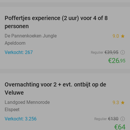
favorite_border
Poffertjes experience (2 uur) voor 4 of 8
33%
personen
De Pannenkoeken Jungle
9.0
star
Apeldoorn
Verkocht: 267
€39
,95
Regulier
€26
,95
favorite_border
Overnachting voor 2 + evt. ontbijt op de
51%
Veluwe
Landgoed Mennorode
9.3
star
Elspeet
Verkocht: 3.256
€130
Regulier
€64