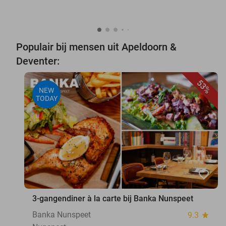
Populair bij mensen uit Apeldoorn &
Deventer:
53%
NEW
TODAY
favorite_border
3-gangendiner à la carte bij Banka Nunspeet
Banka Nunspeet
9.3
star