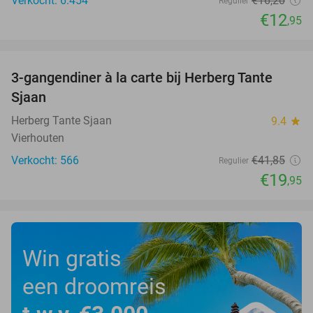
Verkocht: 6.454
€16
,20
Regulier
€12
,95
favorite_border
3-gangendiner à la carte bij Herberg Tante
52%
Sjaan
Herberg Tante Sjaan
9.4
star
Vierhouten
Verkocht: 566
€41
,85
Regulier
€19
,95
Win gratis
een droomreis