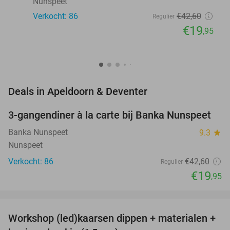
Nunspeet
Verkocht: 86
€42
,60
Regulier
€19
,95
favorite_border
Deals in Apeldoorn & Deventer
3-gangendiner à la carte bij Banka Nunspeet
53%
NEW
TODAY
Banka Nunspeet
9.3
star
Nunspeet
Verkocht: 86
€42
,60
Regulier
€19
,95
favorite_border
Workshop (led)kaarsen dippen + materialen +
50%