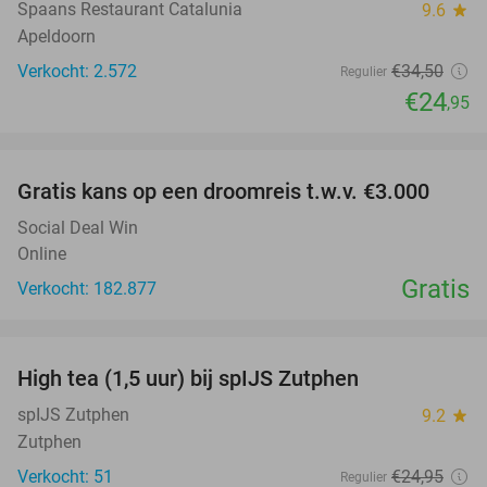
Spaans Restaurant Catalunia
9.6
star
Apeldoorn
Verkocht: 2.572
€34
,50
Regulier
€24
,95
favorite_border
Gratis kans op een droomreis t.w.v. €3.000
Social Deal Win
Online
Gratis
Verkocht: 182.877
favorite_border
High tea (1,5 uur) bij spIJS Zutphen
46%
spIJS Zutphen
9.2
star
Zutphen
Verkocht: 51
€24
,95
Regulier