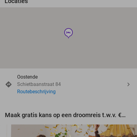
Locaties
hotel
Oostende
Schietbaanstraat 84
Routebeschrijving
Maak gratis kans op een droomreis t.w.v. €3.000!