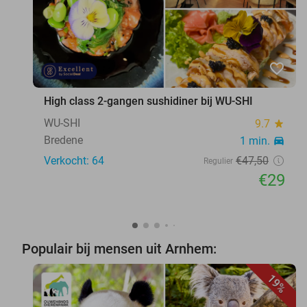
favorite_border
High class 2-gangen sushidiner bij WU-SHI
WU-SHI
9.7
star
Bredene
1 min.
directions_car
Verkocht: 64
€47
,50
Regulier
€29
Populair bij mensen uit Arnhem:
19%