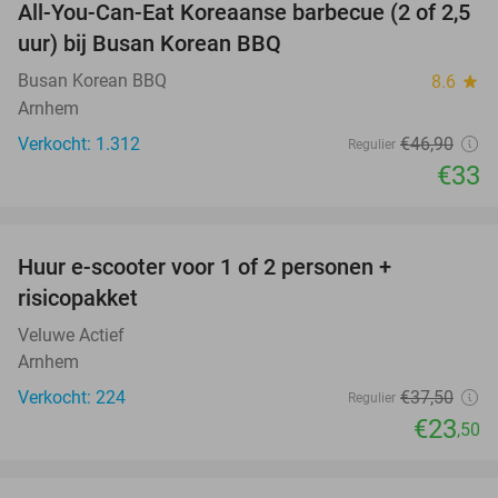
All-You-Can-Eat Koreaanse barbecue (2 of 2,5
30%
uur) bij Busan Korean BBQ
Busan Korean BBQ
8.6
star
Arnhem
Verkocht: 1.312
€46
,90
Regulier
€33
favorite_border
Huur e-scooter voor 1 of 2 personen +
37%
risicopakket
Veluwe Actief
Arnhem
Verkocht: 224
€37
,50
Regulier
€23
,50
favorite_border