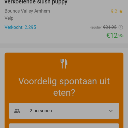
verkoelende slush puppy
Bounce Valley Arnhem
9.2
star
Velp
Verkocht: 2.295
€21
,95
Regulier
€12
,95
Voordelig spontaan uit
eten?