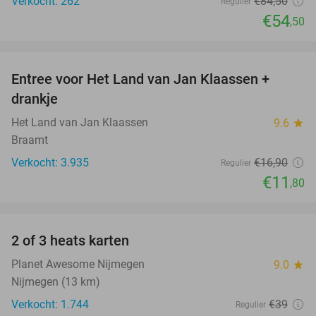
Verkocht: 262
€84
,50
Regulier
€54
,50
favorite_border
Entree voor Het Land van Jan Klaassen +
30%
drankje
Het Land van Jan Klaassen
9.6
star
Braamt
Verkocht: 3.935
€16
,90
Regulier
€11
,80
favorite_border
2 of 3 heats karten
29%
Planet Awesome Nijmegen
9.0
star
Nijmegen (13 km)
Verkocht: 1.744
€39
Regulier