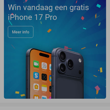
Win vandaag een gratis
iPhone 17 Pro
Meer info
favorite_border