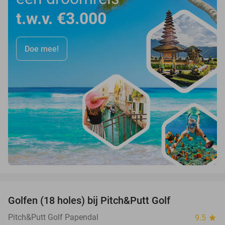
t.w.v. €3.000
Doe mee!
favorite_border
Golfen (18 holes) bij Pitch&Putt Golf
39%
Pitch&Putt Golf Papendal
9.5
star