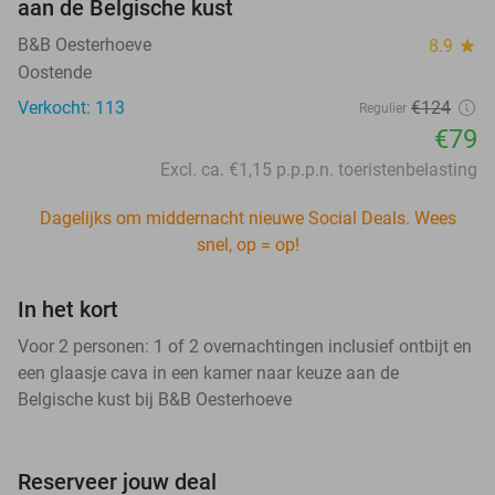
aan de Belgische kust
B&B Oesterhoeve
8.9
star
Oostende
Verkocht: 113
€124
Regulier
€79
Excl. ca. €1,15 p.p.p.n. toeristenbelasting
Dagelijks om middernacht nieuwe Social Deals. Wees
snel, op = op!
In het kort
Voor 2 personen: 1 of 2 overnachtingen inclusief ontbijt en
een glaasje cava in een kamer naar keuze aan de
Belgische kust bij B&B Oesterhoeve
Reserveer jouw deal