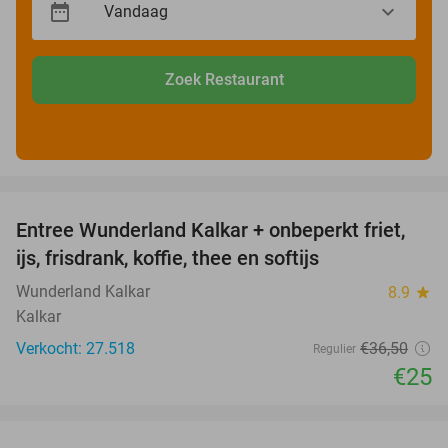
Zoek Restaurant
favorite_border
Entree Wunderland Kalkar + onbeperkt friet,
32%
ijs, frisdrank, koffie, thee en softijs
Wunderland Kalkar
8.9
star
Kalkar
Verkocht: 27.518
€36
,50
Regulier
€25
favorite_border