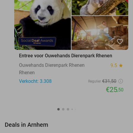
favorite_border
Entree voor Ouwehands Dierenpark Rhenen
Ouwehands Dierenpark Rhenen
9.5
star
Rhenen
Verkocht: 3.308
€31
,50
Regulier
€25
,50
favorite_border
Deals in Arnhem