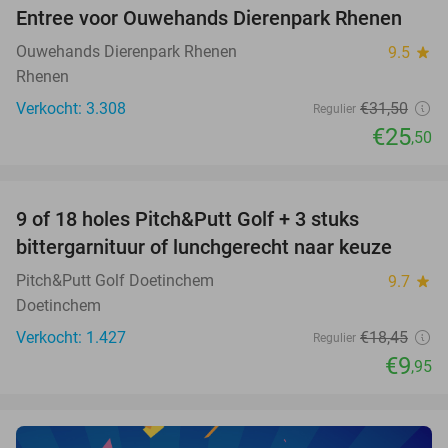
Entree voor Ouwehands Dierenpark Rhenen
19%
Ouwehands Dierenpark Rhenen
9.5
star
Rhenen
Verkocht: 3.308
€31
,50
Regulier
€25
,50
favorite_border
9 of 18 holes Pitch&Putt Golf + 3 stuks
46%
bittergarnituur of lunchgerecht naar keuze
Pitch&Putt Golf Doetinchem
9.7
star
Doetinchem
Verkocht: 1.427
€18
,45
Regulier
€9
,95