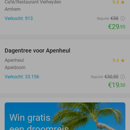
Café/Restaurant Verheyden
9.4
star
Arnhem
Verkocht: 913
€58
Regulier
€29
,95
favorite_border
Dagentree voor Apenheul
36%
Apenheul
9.4
star
Apeldoorn
Verkocht: 33.156
€30
,50
Regulier
€19
,50
Win gratis
een droomreis