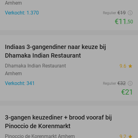
Arnhem
Verkocht: 1.370
€19
Regulier
€11
,50
favorite_border
Indiaas 3-gangendiner naar keuze bij
34%
Dhamaka Indian Restaurant
Dhamaka Indian Restaurant
9.6
star
Arnhem
Verkocht: 341
€32
Regulier
€21
favorite_border
3-gangen keuzediner + brood vooraf bij
41%
Pinoccio de Korenmarkt
Pinoccio de Korenmarkt Arnhem
9.2
star