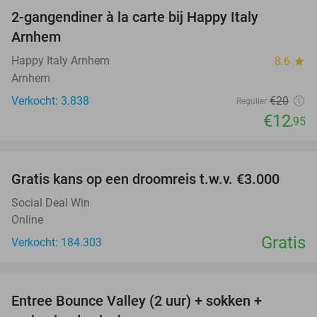
2-gangendiner à la carte bij Happy Italy
35%
Arnhem
Happy Italy Arnhem
8.6
star
Arnhem
Verkocht: 3.838
€20
Regulier
€12
,95
favorite_border
Gratis kans op een droomreis t.w.v. €3.000
Social Deal Win
Online
Gratis
Verkocht: 184.303
favorite_border
Entree Bounce Valley (2 uur) + sokken +
41%