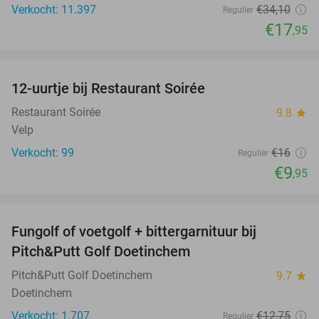
Verkocht: 11.397
€34
,10
Regulier
€17
,95
favorite_border
12-uurtje bij Restaurant Soirée
38%
Restaurant Soirée
9.8
star
Velp
Verkocht: 99
€16
Regulier
€9
,95
favorite_border
Fungolf of voetgolf + bittergarnituur bij
51%
Pitch&Putt Golf Doetinchem
Pitch&Putt Golf Doetinchem
9.7
star
Doetinchem
Verkocht: 1.707
€12
,75
Regulier