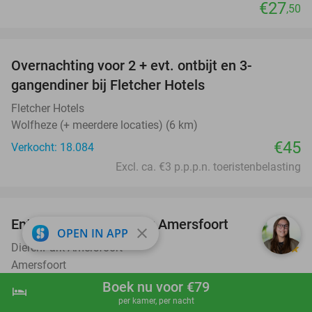
€27
,50
favorite_border
Overnachting voor 2 + evt. ontbijt en 3-
gangendiner bij Fletcher Hotels
Fletcher Hotels
Wolfheze (+ meerdere locaties) (6 km)
€45
Verkocht: 18.084
Excl. ca. €3 p.p.p.n. toeristenbelasting
favorite_border
Entree voor DierenPark Amersfoort
24%
close
OPEN IN APP
DierenPark Amersfoort
9.4
star
Amersfoort
Boek nu voor €79
Verkocht: 8.754
€31
,50
Regulier
hotel
shopping_cart
Boek nu
navigate_next
per kamer, per nacht
€24