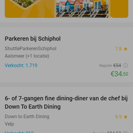
favorite_border
Parkeren bij Schiphol
36%
ShuttleParkerenSchiphol
7.8
star
Aalsmeer (+1 locatie)
Verkocht: 1.719
€54
Regulier
€34
,50
favorite_border
6- of 7-gangen fine dining-diner van de chef bij
36%
Down To Earth Dining
Down to Earth Dining
9.9
star
Velp