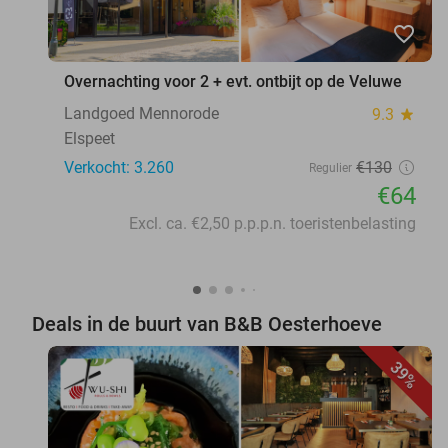
favorite_border
Overnachting voor 2 + evt. ontbijt op de Veluwe
Landgoed Mennorode
9.3
star
Elspeet
Verkocht: 3.260
€130
Regulier
€64
Excl. ca. €2,50 p.p.p.n. toeristenbelasting
Deals in de buurt van B&B Oesterhoeve
39%