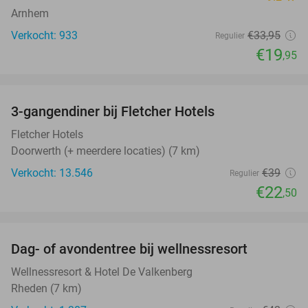
Arnhem
Verkocht: 933
€33
,95
Regulier
€19
,95
favorite_border
3-gangendiner bij Fletcher Hotels
42%
Fletcher Hotels
Doorwerth (+ meerdere locaties) (7 km)
Verkocht: 13.546
€39
Regulier
€22
,50
favorite_border
Dag- of avondentree bij wellnessresort
48%
Wellnessresort & Hotel De Valkenberg
Rheden (7 km)