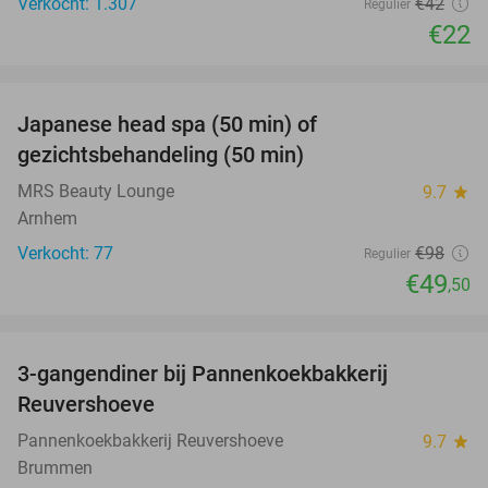
Verkocht: 1.307
€42
Regulier
€22
favorite_border
Japanese head spa (50 min) of
49%
gezichtsbehandeling (50 min)
MRS Beauty Lounge
9.7
star
Arnhem
Verkocht: 77
€98
Regulier
€49
,50
favorite_border
3-gangendiner bij Pannenkoekbakkerij
47%
Reuvershoeve
Pannenkoekbakkerij Reuvershoeve
9.7
star
Brummen