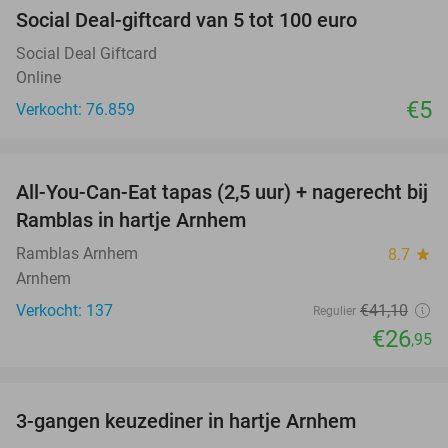
Social Deal-giftcard van 5 tot 100 euro
Social Deal Giftcard
Online
€5
Verkocht: 76.859
favorite_border
All-You-Can-Eat tapas (2,5 uur) + nagerecht bij
34%
Ramblas in hartje Arnhem
Ramblas Arnhem
8.7
star
Arnhem
Verkocht: 137
€41
,10
Regulier
€26
,95
favorite_border
3-gangen keuzediner in hartje Arnhem
48%