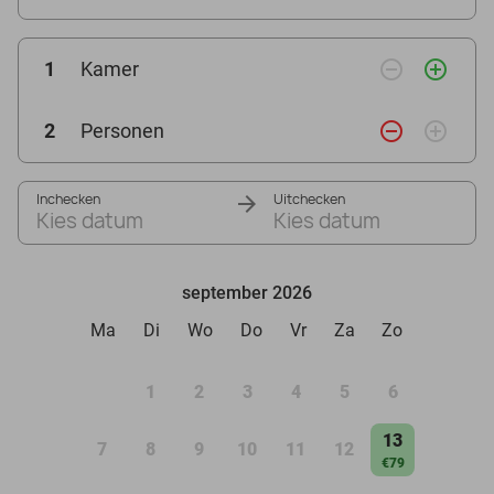
remove_circle_outline
add_circle_outline
1
Kamer
remove_circle_outline
add_circle_outline
2
Personen
Inchecken
Uitchecken
Kies datum
Kies datum
september 2026
Ma
Di
Wo
Do
Vr
Za
Zo
1
2
3
4
5
6
13
7
8
9
10
11
12
€79