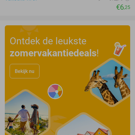
€6
,25
Ontdek de leukste
zomervakantiedeals
!
Bekijk nu