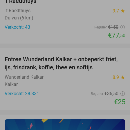
't Raedthuys
TODAY
´t Raedthuys
9.7
star
Duiven (6 km)
Verkocht: 43
€150
Regulier
€77
,50
favorite_border
Entree Wunderland Kalkar + onbeperkt friet,
32%
ijs, frisdrank, koffie, thee en softijs
Wunderland Kalkar
8.9
star
Kalkar
Verkocht: 28.831
€36
,50
Regulier
€25