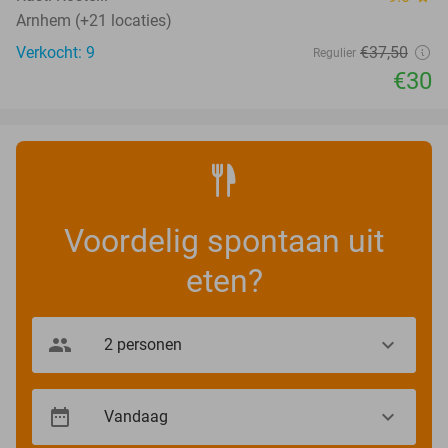
Arnhem (+21 locaties)
Verkocht: 9
€37
,50
Regulier
€30
Voordelig spontaan uit
eten?