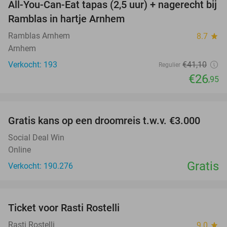
All-You-Can-Eat tapas (2,5 uur) + nagerecht bij
34%
Ramblas in hartje Arnhem
Ramblas Arnhem
8.7
star
Arnhem
Verkocht: 193
€41
,10
Regulier
€26
,95
favorite_border
Gratis kans op een droomreis t.w.v. €3.000
Social Deal Win
Online
Gratis
Verkocht: 190.276
favorite_border
Ticket voor Rasti Rostelli
20%
NEW
TODAY
Rasti Rostelli
9.0
star