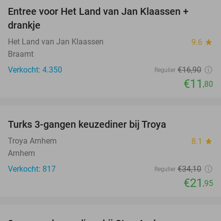
Entree voor Het Land van Jan Klaassen +
30%
drankje
Het Land van Jan Klaassen
9.6
star
Braamt
Verkocht: 4.350
€16
,90
Regulier
€11
,80
favorite_border
Turks 3-gangen keuzediner bij Troya
36%
Troya Arnhem
8.1
star
Arnhem
Verkocht: 817
€34
,10
Regulier
€21
,95
favorite_border