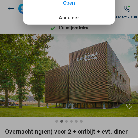
Open
7 dagen per week beschikbaar
10+ miljoen leden
Annuleer
Bereikbaar tot 23:00
9,4
op basis van
206.453 reviews
Ontdek 15.000+ deals
7 dagen per week beschikbaar
10+ miljoen leden
favorite_border
Overnachting(en) voor 2 + ontbijt + evt. diner