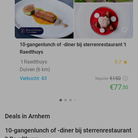
favorite_border
10-gangenlunch of -diner bij sterrenrestaurant 't
Raedthuys
´t Raedthuys
9.7
star
Duiven (6 km)
Verkocht: 43
€150
Regulier
€77
,50
favorite_border
Deals in Arnhem
10-gangenlunch of -diner bij sterrenrestaurant
48%
NEW