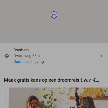
hotel
Overberg
Dwarsweg 63 b
Routebeschrijving
Maak gratis kans op een droomreis t.w.v. €3.000!