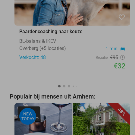
favorite_border
Paardencoaching naar keuze
BL-balans & IKEV
Overberg (+5 locaties)
1 min.
directions_car
Verkocht: 48
€95
Regulier
€32
Populair bij mensen uit Arnhem:
48%
NEW
TODAY