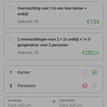
Overnachting voor 2 in een luxe kamer +
ontbijt
€104
Verkocht: 59
2 overnachtingen voor 2 + 2x ontbijt + 1x 3-
gangendiner voor 2 personen
€282
Verkocht: 20
,52
remove_circle_outline
add_circle_outline
1
Kamer
remove_circle_outline
add_circle_outline
2
Personen
Inchecken
Uitchecken
Kies datum
Kies datum