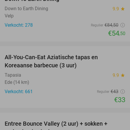
Down to Earth Dining
9.9
star
Velp
Verkocht: 278
€84
,50
Regulier
€54
,50
favorite_border
All-You-Can-Eat Aziatische tapas en
23%
Koreaanse barbecue (3 uur)
Tapasia
9.9
star
Ede (14 km)
Verkocht: 661
€43
Regulier
€33
favorite_border
Entree Bounce Valley (2 uur) + sokken +
41%