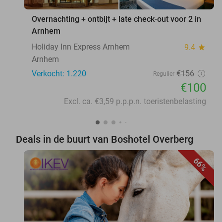
Overnachting + ontbijt + late check-out voor 2 in
Arnhem
Holiday Inn Express Arnhem
9.4
star
Arnhem
Verkocht: 1.220
€156
Regulier
€100
Excl. ca. €3,59 p.p.p.n. toeristenbelasting
Deals in de buurt van Boshotel Overberg
66%