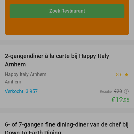
Zoek Restaurant
favorite_border
2-gangendiner à la carte bij Happy Italy
35%
Arnhem
Happy Italy Arnhem
8.6
star
Arnhem
Verkocht: 3.957
€20
Regulier
€12
,95
favorite_border
6- of 7-gangen fine dining-diner van de chef bij
36%
Down To Earth Dining