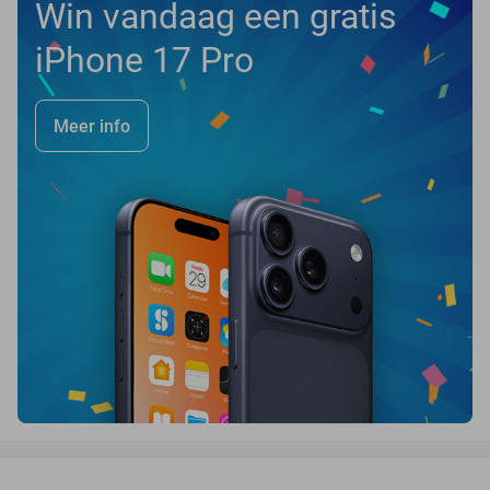
Win vandaag een gratis
iPhone 17 Pro
Meer info
favorite_border