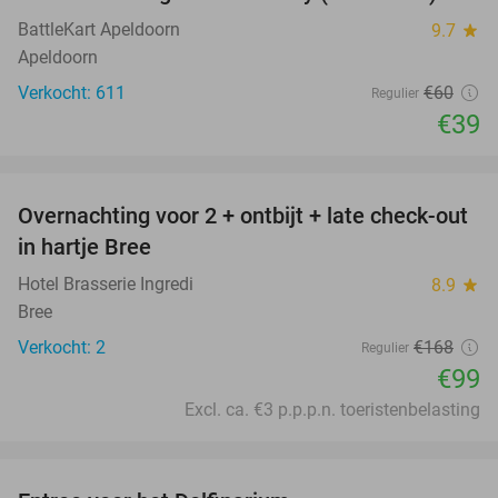
35%
BattleKart Apeldoorn
9.7
star
Apeldoorn
Verkocht: 611
€60
Regulier
€39
favorite_border
Overnachting voor 2 + ontbijt + late check-out
41%
NEW
in hartje Bree
TODAY
Hotel Brasserie Ingredi
8.9
star
Bree
Verkocht: 2
€168
Regulier
€99
Excl. ca. €3 p.p.p.n. toeristenbelasting
favorite_border