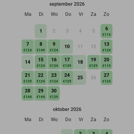
september 2026
Ma
Di
Wo
Do
Vr
Za
Zo
6
1
2
3
4
5
€114
7
8
9
13
10
11
12
€124
€149
€124
€124
15
16
17
19
20
14
18
€124
€124
€139
€129
€119
21
22
23
24
27
25
26
€129
€124
€124
€129
€124
28
29
30
€144
€144
€129
oktober 2026
Ma
Di
Wo
Do
Vr
Za
Zo
2
3
4