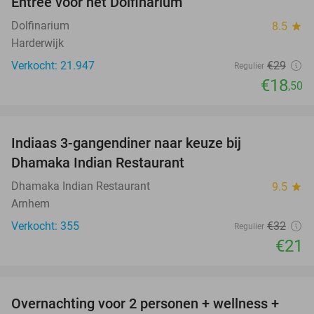
Entree voor het Dolfinarium
36%
Dolfinarium
8.5
star
Harderwijk
Verkocht: 21.947
€29
Regulier
€18
,50
favorite_border
Indiaas 3-gangendiner naar keuze bij
34%
Dhamaka Indian Restaurant
Dhamaka Indian Restaurant
9.5
star
Arnhem
Verkocht: 355
€32
Regulier
€21
favorite_border
Overnachting voor 2 personen + wellness +
66%