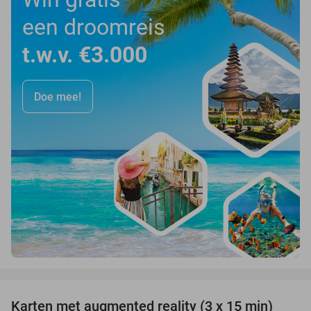
een droomreis
t.w.v. €3.000
Doe mee!
favorite_border
Karten met augmented reality (3 x 15 min)