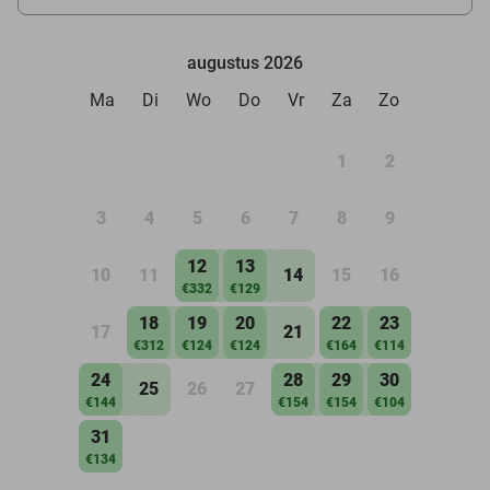
augustus 2026
Ma
Di
Wo
Do
Vr
Za
Zo
1
2
3
4
5
6
7
8
9
12
13
10
11
14
15
16
€332
€129
18
19
20
22
23
17
21
€312
€124
€124
€164
€114
24
28
29
30
25
26
27
€144
€154
€154
€104
31
€134