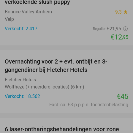
verkoelende slush puppy
Bounce Valley Arnhem
9.3
star
Velp
Verkocht: 2.417
€21
,95
Regulier
€12
,95
favorite_border
Overnachting voor 2 + evt. ontbijt en 3-
gangendiner bij Fletcher Hotels
Fletcher Hotels
Wolfheze (+ meerdere locaties) (6 km)
€45
Verkocht: 18.562
Excl. ca. €3 p.p.p.n. toeristenbelasting
favorite_border
6 laser-ontharingsbehandelingen voor zone
81%