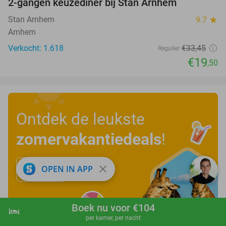
2-gangen keuzediner bij Stan Arnhem
42%
Stan Arnhem
9.7
star
Arnhem
Verkocht: 1.618
€33
,45
Regulier
€19
,50
Ontdek de leukste
zomervakantiedeals
!
close
OPEN IN APP
Bekijk nu
Boek nu voor €104
hotel
shopping_cart
Boek nu
navigate_next
per kamer, per nacht