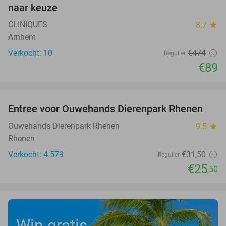
naar keuze
CLINIQUES
8.7
star
Arnhem
Verkocht: 10
€474
Regulier
€89
favorite_border
Entree voor Ouwehands Dierenpark Rhenen
19%
Ouwehands Dierenpark Rhenen
9.5
star
Rhenen
Verkocht: 4.579
€31
,50
Regulier
€25
,50
Win gratis