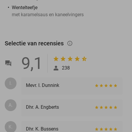
Wentelteefje
met karamelsaus en kaneelvingers
Selectie van recensies
info_outlined
9,1
238
I.
Mevr. I. Dunnink
A.
Dhr. A. Engberts
K.
Dhr. K. Bussens