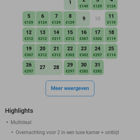
1
€149
€129
€124
5
6
7
8
11
9
10
€129
€124
€129
€129
€119
12
13
14
15
16
17
18
€312
€312
€317
€312
€307
€302
€119
19
20
21
22
23
24
25
€307
€312
€312
€302
€302
€297
€114
26
29
30
31
27
28
€297
€297
€282
€282
Meer weergeven
Highlights
Multideal:
Overnachting voor 2 in een luxe kamer + ontbijt