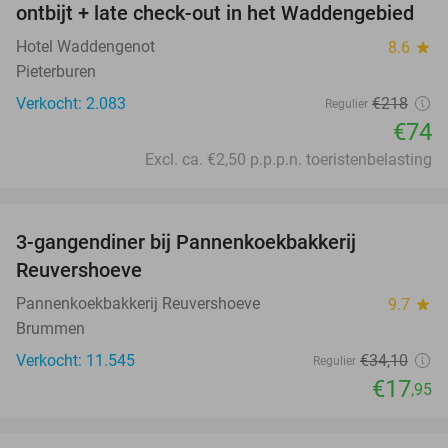
ontbijt + late check-out in het Waddengebied
Hotel Waddengenot
8.6
star
Pieterburen
Verkocht: 2.083
€218
Regulier
€74
Excl. ca. €2,50 p.p.p.n. toeristenbelasting
favorite_border
3-gangendiner bij Pannenkoekbakkerij
47%
Reuvershoeve
Pannenkoekbakkerij Reuvershoeve
9.7
star
Brummen
Verkocht: 11.545
€34
,10
Regulier
€17
,95
favorite_border