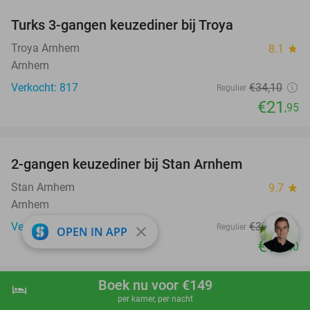
Turks 3-gangen keuzediner bij Troya
36%
Troya Arnhem
8.1
star
Arnhem
Verkocht: 817
€34
,10
Regulier
€21
,95
favorite_border
2-gangen keuzediner bij Stan Arnhem
42%
Stan Arnhem
9.7
star
Arnhem
Verkocht: 1.618
€33
,45
Regulier
close
OPEN IN APP
€19
,50
Boek nu voor €149
hotel
shopping_cart
Boek nu
navigate_next
per kamer, per nacht