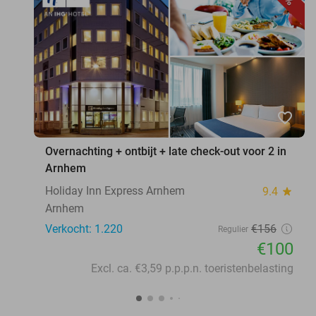
favorite_border
Overnachting + ontbijt + late check-out voor 2 in
Arnhem
Holiday Inn Express Arnhem
9.4
star
Arnhem
Verkocht: 1.220
€156
Regulier
€100
Excl. ca. €3,59 p.p.p.n. toeristenbelasting