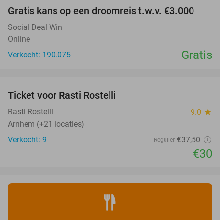
Gratis kans op een droomreis t.w.v. €3.000
Social Deal Win
Online
Gratis
Verkocht: 190.075
favorite_border
Ticket voor Rasti Rostelli
20%
NEW
TODAY
Rasti Rostelli
9.0
star
Arnhem (+21 locaties)
Verkocht: 9
€37
,50
Regulier
€30