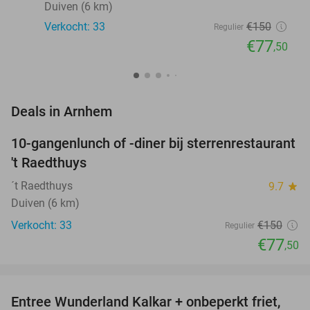
Duiven (6 km)
Verkocht: 33
€150
Regulier
€77
,50
favorite_border
Deals in Arnhem
10-gangenlunch of -diner bij sterrenrestaurant
48%
NEW
't Raedthuys
TODAY
´t Raedthuys
9.7
star
Duiven (6 km)
Verkocht: 33
€150
Regulier
€77
,50
favorite_border
Entree Wunderland Kalkar + onbeperkt friet,
32%