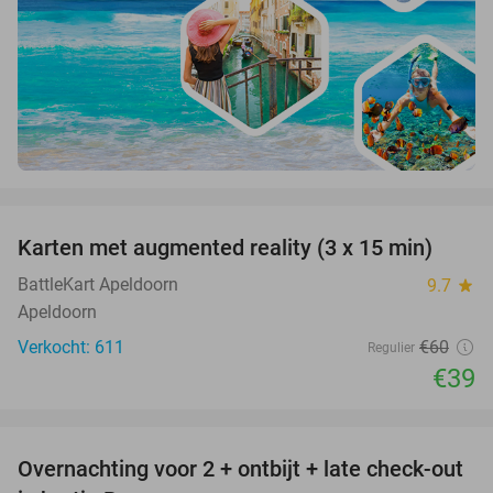
favorite_border
Karten met augmented reality (3 x 15 min)
35%
BattleKart Apeldoorn
9.7
star
Apeldoorn
Verkocht: 611
€60
Regulier
€39
favorite_border
Overnachting voor 2 + ontbijt + late check-out
41%
NEW