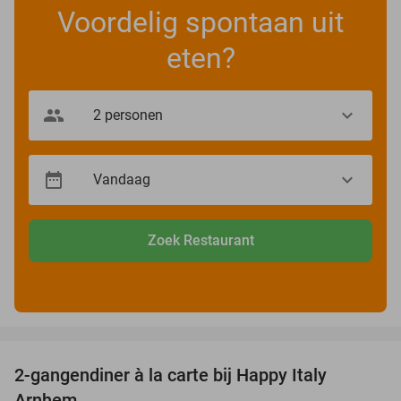
Voordelig spontaan uit
eten?
Zoek Restaurant
favorite_border
2-gangendiner à la carte bij Happy Italy
35%
Arnhem