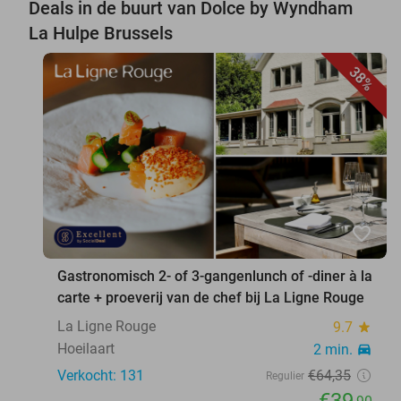
Deals in de buurt van Dolce by Wyndham
La Hulpe Brussels
38%
favorite_border
Gastronomisch 2- of 3-gangenlunch of -diner à la
carte + proeverij van de chef bij La Ligne Rouge
La Ligne Rouge
9.7
star
Hoeilaart
2 min.
directions_car
Verkocht: 131
€64
,35
Regulier