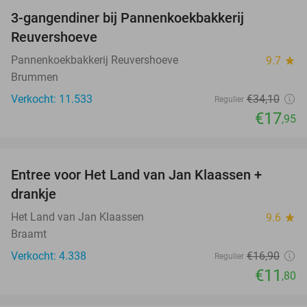
3-gangendiner bij Pannenkoekbakkerij
47%
Reuvershoeve
Pannenkoekbakkerij Reuvershoeve
9.7
star
Brummen
Verkocht: 11.533
€34
,10
Regulier
€17
,95
favorite_border
Entree voor Het Land van Jan Klaassen +
30%
drankje
Het Land van Jan Klaassen
9.6
star
Braamt
Verkocht: 4.338
€16
,90
Regulier
€11
,80
favorite_border