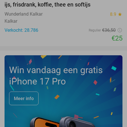
ijs, frisdrank, koffie, thee en softijs
Wunderland Kalkar
8.9
star
Kalkar
Verkocht: 28.786
€36
,50
Regulier
€25
Win vandaag een gratis
iPhone 17 Pro
Meer info