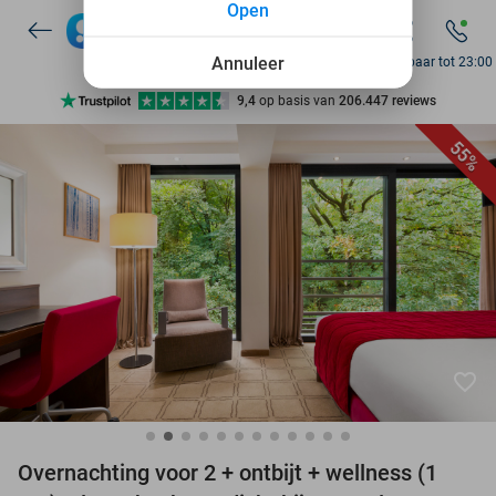
Open
7 dagen per week beschikbaar
10+ miljoen leden
Annuleer
Bereikbaar tot 23:00
9,4
op basis van
206.447 reviews
Ontdek 15.000+ deals
55%
7 dagen per week beschikbaar
10+ miljoen leden
favorite_border
Overnachting voor 2 + ontbijt + wellness (1