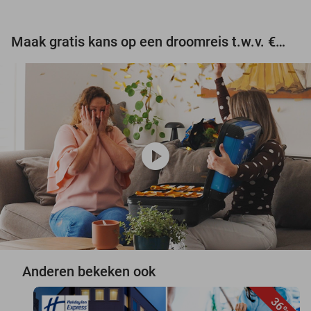
Maak gratis kans op een droomreis t.w.v. €3.000!
play_circle
Anderen bekeken ook
36%