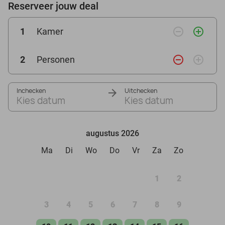
Reserveer jouw deal
remove_circle_outline
add_circle_outline
1
Kamer
remove_circle_outline
add_circle_outline
2
Personen
Inchecken
Uitchecken
Kies datum
Kies datum
augustus 2026
Ma
Di
Wo
Do
Vr
Za
Zo
1
2
3
4
5
6
7
8
9