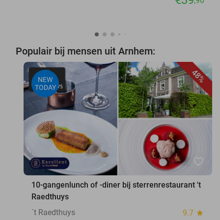
€39
,90
Populair bij mensen uit Arnhem:
48%
NEW
TODAY
favorite_border
10-gangenlunch of -diner bij sterrenrestaurant 't
Raedthuys
´t Raedthuys
9.7
star