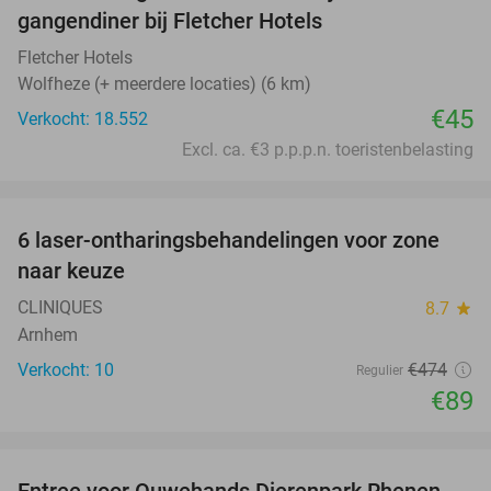
gangendiner bij Fletcher Hotels
Fletcher Hotels
Wolfheze (+ meerdere locaties) (6 km)
€45
Verkocht: 18.552
Excl. ca. €3 p.p.p.n. toeristenbelasting
favorite_border
6 laser-ontharingsbehandelingen voor zone
81%
naar keuze
CLINIQUES
8.7
star
Arnhem
Verkocht: 10
€474
Regulier
€89
favorite_border
Entree voor Ouwehands Dierenpark Rhenen