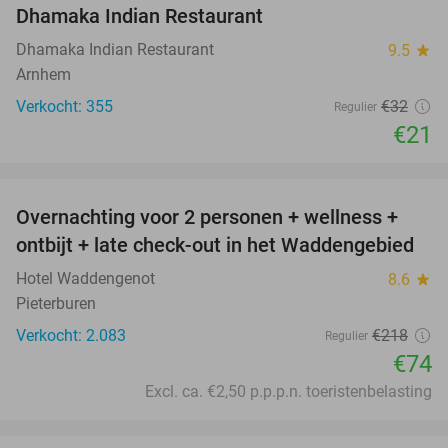
Dhamaka Indian Restaurant
Dhamaka Indian Restaurant
9.5
star
Arnhem
Verkocht: 355
€32
Regulier
€21
favorite_border
Overnachting voor 2 personen + wellness +
66%
ontbijt + late check-out in het Waddengebied
Hotel Waddengenot
8.6
star
Pieterburen
Verkocht: 2.083
€218
Regulier
€74
Excl. ca. €2,50 p.p.p.n. toeristenbelasting
favorite_border