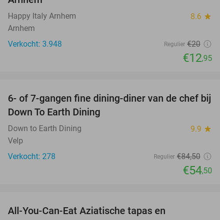
Happy Italy Arnhem
8.6
star
Arnhem
Verkocht: 3.948
€20
Regulier
€12
,95
favorite_border
6- of 7-gangen fine dining-diner van de chef bij
36%
Down To Earth Dining
Down to Earth Dining
9.9
star
Velp
Verkocht: 278
€84
,50
Regulier
€54
,50
favorite_border
All-You-Can-Eat Aziatische tapas en
23%