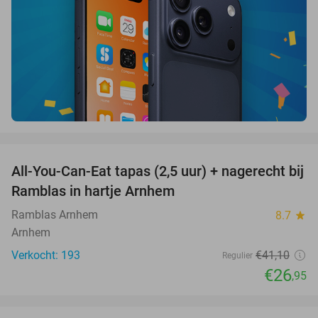
favorite_border
All-You-Can-Eat tapas (2,5 uur) + nagerecht bij
34%
Ramblas in hartje Arnhem
Ramblas Arnhem
8.7
star
Arnhem
Verkocht: 193
€41
,10
Regulier
€26
,95
favorite_border