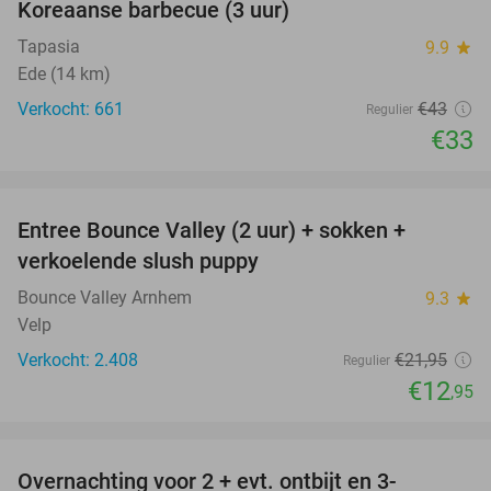
Koreaanse barbecue (3 uur)
Tapasia
9.9
star
Ede (14 km)
Verkocht: 661
€43
Regulier
€33
favorite_border
Entree Bounce Valley (2 uur) + sokken +
41%
verkoelende slush puppy
Bounce Valley Arnhem
9.3
star
Velp
Verkocht: 2.408
€21
,95
Regulier
€12
,95
favorite_border
Overnachting voor 2 + evt. ontbijt en 3-