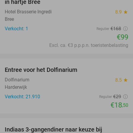
in hartje Bree
TODAY
Hotel Brasserie Ingredi
8.9
star
Bree
Verkocht: 1
€168
Regulier
€99
Excl. ca. €3 p.p.p.n. toeristenbelasting
favorite_border
Entree voor het Dolfinarium
36%
Dolfinarium
8.5
star
Harderwijk
Verkocht: 21.910
€29
Regulier
€18
,50
favorite_border
Indiaas 3-gangendiner naar keuze bij
34%