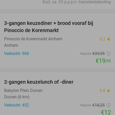
Excl. ca. €3 p.p.p.n. toeristenbelasting
favorite_border
3-gangen keuzediner + brood vooraf bij
41%
Pinoccio de Korenmarkt
Pinoccio de Korenmarkt Arnhem
9.2
star
Arnhem
Verkocht: 960
€33
,95
Regulier
€19
,95
favorite_border
2-gangen keuzelunch of -diner
34%
Babylon Plein Duiven
9.8
star
Duiven (6 km)
Verkocht: 452
€18
,25
Regulier
€12