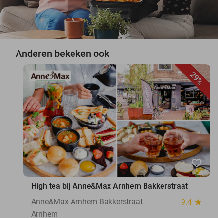
Anderen bekeken ook
29%
favorite_border
High tea bij Anne&Max Arnhem Bakkerstraat
Anne&Max Arnhem Bakkerstraat
9.4
star
Arnhem