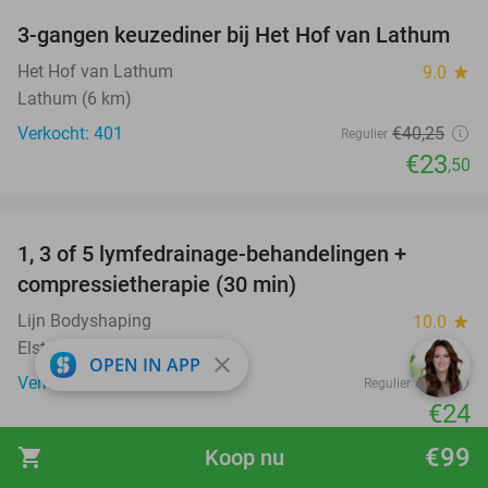
3-gangen keuzediner bij Het Hof van Lathum
42%
Het Hof van Lathum
9.0
star
Lathum (6 km)
Verkocht: 401
€40
,25
Regulier
€23
,50
favorite_border
1, 3 of 5 lymfedrainage-behandelingen +
51%
compressietherapie (30 min)
Lijn Bodyshaping
10.0
star
Elst (7 km)
close
OPEN IN APP
Verkocht: 150
€49
Regulier
€24
favorite_border
€99
shopping_cart
Koop nu