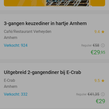
favorite_border
3-gangen keuzediner in hartje Arnhem
48%
Café/Restaurant Verheyden
9.4
star
Arnhem
Verkocht: 924
€58
Regulier
€29
,95
favorite_border
Uitgebreid 2-gangendiner bij E-Crab
30%
E-Crab
9.5
star
Arnhem
Verkocht: 332
€41
,35
Regulier
€29
favorite_border