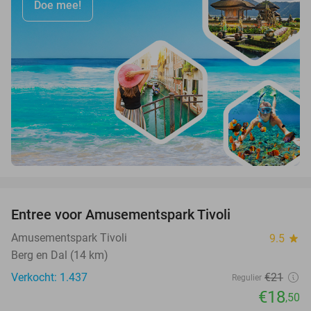
Doe mee!
favorite_border
Entree voor Amusementspark Tivoli
12%
Amusementspark Tivoli
9.5
star
Berg en Dal (14 km)
Verkocht: 1.437
€21
Regulier
€18
,50