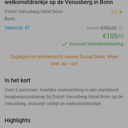
welkomstdrankje op de Venusberg in Bonn
Dorint Venusberg Hotel Bonn
9.2
star
Bonn
Verkocht: 47
€202
,23
Regulier
€105
,93
Inclusief toeristenbelasting
Dagelijks om middernacht nieuwe Social Deals. Wees
snel, op = op!
In het kort
Voor 2 personen: heerlijke overnachting in een standaard
tweepersoonskamer bij Dorint Venusberg Hotel Bonn op de
Venusberg, inclusief ontbijt en welkomstdrankje
Highlights