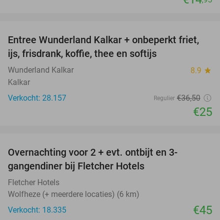
favorite_border
Entree Wunderland Kalkar + onbeperkt friet,
32%
ijs, frisdrank, koffie, thee en softijs
Wunderland Kalkar
8.9
star
Kalkar
Verkocht: 28.157
€36
,50
Regulier
€25
favorite_border
Overnachting voor 2 + evt. ontbijt en 3-
gangendiner bij Fletcher Hotels
Fletcher Hotels
Wolfheze (+ meerdere locaties) (6 km)
€45
Verkocht: 18.335