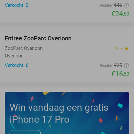
Verkocht: 0
€46
Regulier
€24
,50
favorite_border
Entree ZooParc Overloon
34%
NEW
TODAY
ZooParc Overloon
9.7
star
Overloon
Verkocht: 6
€25
Regulier
€16
,50
Win vandaag een gratis
iPhone 17 Pro