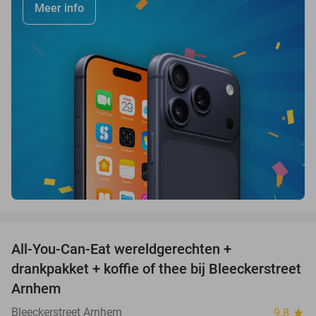
Meer info
favorite_border
All-You-Can-Eat wereldgerechten +
25%
drankpakket + koffie of thee bij Bleeckerstreet
Arnhem
Bleeckerstreet Arnhem
9.8
star