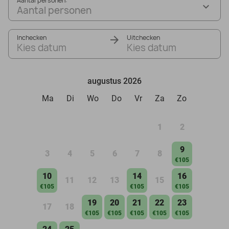
Aantal personen:
Aantal personen
Inchecken
Uitchecken
Kies datum
Kies datum
augustus 2026
Ma
Di
Wo
Do
Vr
Za
Zo
1
2
9
3
4
5
6
7
8
€105
10
14
16
11
12
13
15
€105
€105
€105
19
20
21
22
23
17
18
€105
€105
€105
€105
€105