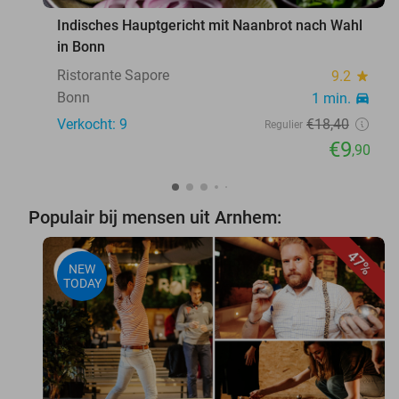
Indisches Hauptgericht mit Naanbrot nach Wahl
in Bonn
Ristorante Sapore
9.2
star
Bonn
1 min.
directions_car
Verkocht: 9
€18
,40
Regulier
€9
,90
Populair bij mensen uit Arnhem:
47%
NEW
TODAY