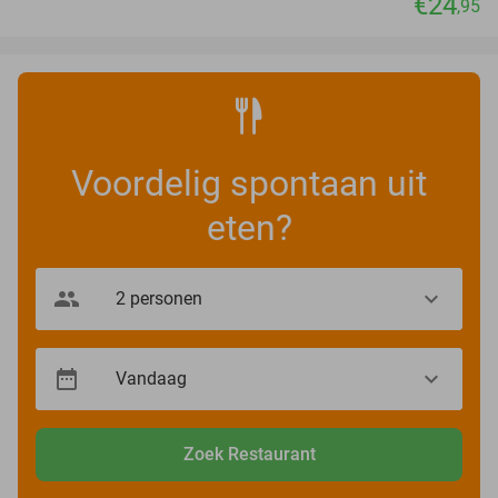
€24
,95
Voordelig spontaan uit
eten?
Zoek Restaurant