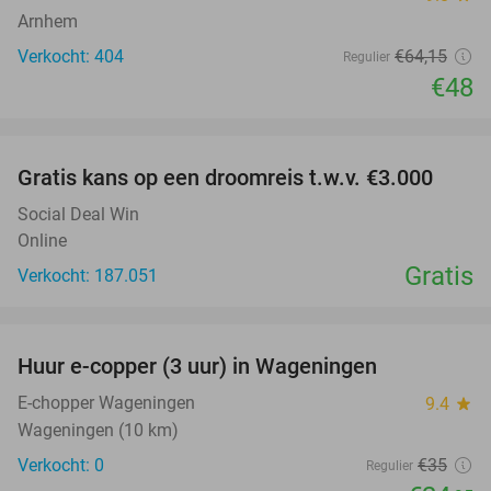
Arnhem
Verkocht: 404
€64
,15
Regulier
€48
favorite_border
Gratis kans op een droomreis t.w.v. €3.000
Social Deal Win
Online
Gratis
Verkocht: 187.051
favorite_border
Huur e-copper (3 uur) in Wageningen
29%
NEW
TODAY
E-chopper Wageningen
9.4
star
Wageningen (10 km)
Verkocht: 0
€35
Regulier