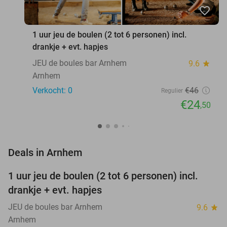
favorite_border
1 uur jeu de boulen (2 tot 6 personen) incl.
drankje + evt. hapjes
JEU de boules bar Arnhem
9.6
star
Arnhem
Verkocht: 0
€46
Regulier
€24
,50
favorite_border
Deals in Arnhem
1 uur jeu de boulen (2 tot 6 personen) incl.
47%
NEW
drankje + evt. hapjes
TODAY
JEU de boules bar Arnhem
9.6
star
Arnhem