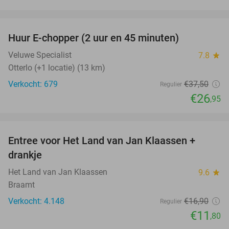
favorite_border
Huur E-chopper (2 uur en 45 minuten)
28%
Veluwe Specialist
7.8
star
Otterlo (+1 locatie) (13 km)
Verkocht: 679
€37
,50
Regulier
€26
,95
favorite_border
Entree voor Het Land van Jan Klaassen +
30%
drankje
Het Land van Jan Klaassen
9.6
star
Braamt
Verkocht: 4.148
€16
,90
Regulier
€11
,80