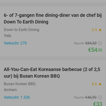
favorite_border
6- of 7-gangen fine dining-diner van de chef bij
36%
Down To Earth Dining
Down to Earth Dining
9.9
star
Velp
Verkocht: 270
€84
,50
Regulier
€54
,50
favorite_border
All-You-Can-Eat Koreaanse barbecue (2 of 2,5
30%
uur) bij Busan Korean BBQ
Busan Korean BBQ
8.6
star
Arnhem
Verkocht: 1.326
€46
,90
Regulier
€33