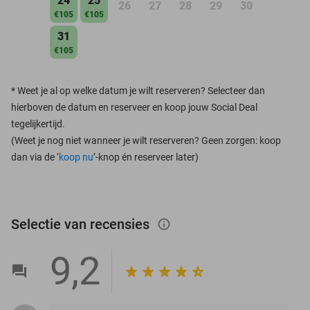
24
25
26
27
28
29
30
€105
€105
31
€105
*
Weet je al op welke datum je wilt reserveren? Selecteer dan
hierboven de datum en reserveer en koop jouw Social Deal
tegelijkertijd.
(Weet je nog niet wanneer je wilt reserveren? Geen zorgen: koop
dan via de ‘
koop nu
’-knop én reserveer later)
Selectie van recensies
info_outlined
9,2