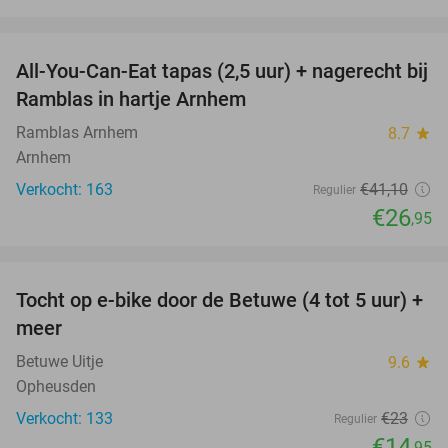
favorite_border
All-You-Can-Eat tapas (2,5 uur) + nagerecht bij
34%
Ramblas in hartje Arnhem
Ramblas Arnhem
8.7
star
Arnhem
Verkocht: 163
€41
,10
Regulier
€26
,95
favorite_border
Tocht op e-bike door de Betuwe (4 tot 5 uur) +
35%
meer
Betuwe Uitje
9.6
star
Opheusden
Verkocht: 133
€23
Regulier
€14
,95