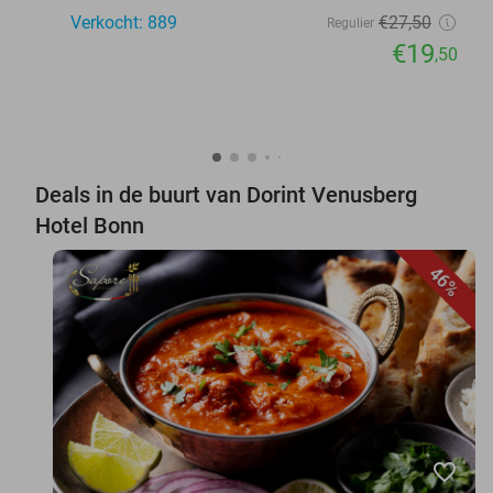
Verkocht: 889
€27
,50
Regulier
€19
,50
Deals in de buurt van Dorint Venusberg
Hotel Bonn
46%
favorite_border