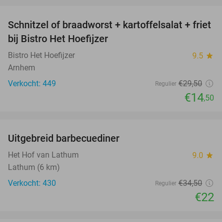
Schnitzel of braadworst + kartoffelsalat + friet
51%
bij Bistro Het Hoefijzer
Bistro Het Hoefijzer
9.5
star
Arnhem
Verkocht: 449
€29
,50
Regulier
€14
,50
favorite_border
Uitgebreid barbecuediner
36%
Het Hof van Lathum
9.0
star
Lathum (6 km)
Verkocht: 430
€34
,50
Regulier
€22
favorite_border