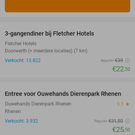
favorite_border
3-gangendiner bij Fletcher Hotels
42%
Fletcher Hotels
Doorwerth (+ meerdere locaties) (7 km)
Verkocht: 13.822
€39
Regulier
€22
,50
favorite_border
Entree voor Ouwehands Dierenpark Rhenen
19%
Ouwehands Dierenpark Rhenen
9.5
star
Rhenen
Verkocht: 3.932
€31
,50
Regulier
€25
,50