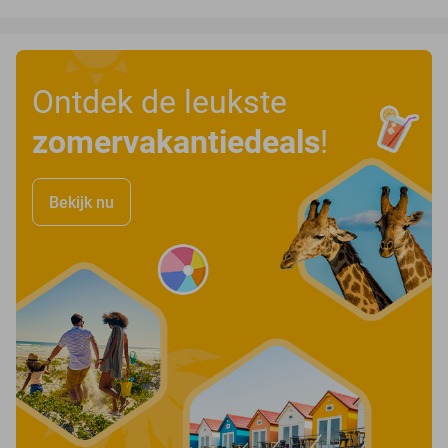
Ontdek de leukste
zomervakantiedeals
!
Bekijk nu