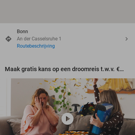
Bonn
An der Casselsruhe 1
Routebeschrijving
Maak gratis kans op een droomreis t.w.v. €3.000!
play_circle