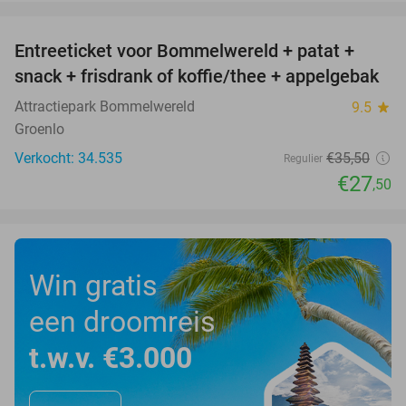
favorite_border
Entreeticket voor Bommelwereld + patat +
23%
snack + frisdrank of koffie/thee + appelgebak
Attractiepark Bommelwereld
9.5
star
Groenlo
Verkocht: 34.535
€35
,50
Regulier
€27
,50
Win gratis
een droomreis
t.w.v. €3.000