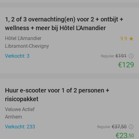
favorite_border
1, 2 of 3 overnachting(en) voor 2 + ontbijt +
32%
NEW
wellness + meer bij Hôtel L'Amandier
TODAY
Hôtel L'Amandier
9.9
star
Libramont-Chevigny
Verkocht: 3
€191
Regulier
€129
favorite_border
Huur e-scooter voor 1 of 2 personen +
37%
risicopakket
Veluwe Actief
Arnhem
Verkocht: 233
€37
,50
Regulier
€23
,50