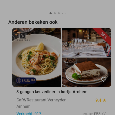
Anderen bekeken ook
48%
favorite_border
3-gangen keuzediner in hartje Arnhem
Café/Restaurant Verheyden
9.4
star
Arnhem
Verkocht: 917
€58
Regulier