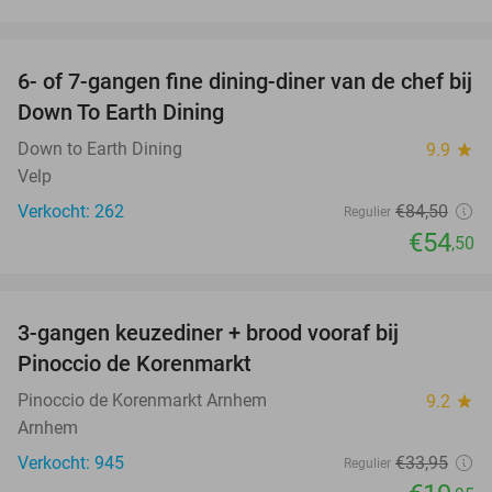
favorite_border
6- of 7-gangen fine dining-diner van de chef bij
36%
Down To Earth Dining
Down to Earth Dining
9.9
star
Velp
Verkocht: 262
€84
,50
Regulier
€54
,50
favorite_border
3-gangen keuzediner + brood vooraf bij
41%
Pinoccio de Korenmarkt
Pinoccio de Korenmarkt Arnhem
9.2
star
Arnhem
Verkocht: 945
€33
,95
Regulier