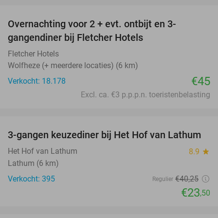
Overnachting voor 2 + evt. ontbijt en 3-
gangendiner bij Fletcher Hotels
Fletcher Hotels
Wolfheze (+ meerdere locaties) (6 km)
€45
Verkocht: 18.178
Excl. ca. €3 p.p.p.n. toeristenbelasting
favorite_border
3-gangen keuzediner bij Het Hof van Lathum
42%
Het Hof van Lathum
8.9
star
Lathum (6 km)
Verkocht: 395
€40
,25
Regulier
€23
,50
favorite_border