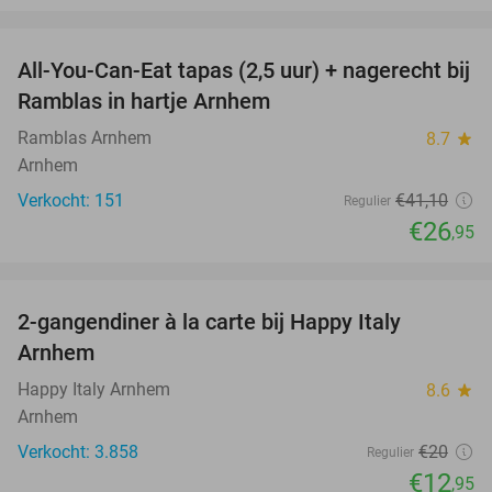
favorite_border
All-You-Can-Eat tapas (2,5 uur) + nagerecht bij
34%
Ramblas in hartje Arnhem
Ramblas Arnhem
8.7
star
Arnhem
Verkocht: 151
€41
,10
Regulier
€26
,95
favorite_border
2-gangendiner à la carte bij Happy Italy
35%
Arnhem
Happy Italy Arnhem
8.6
star
Arnhem
Verkocht: 3.858
€20
Regulier
€12
,95