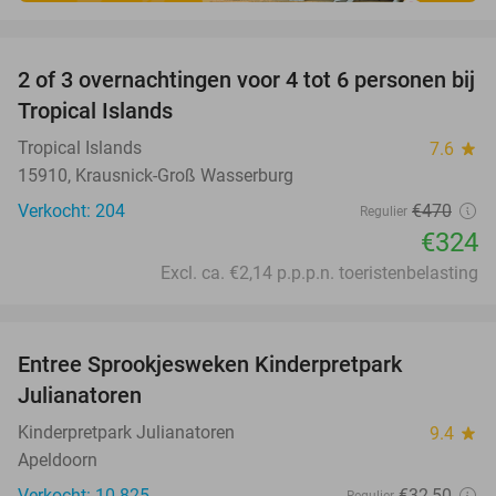
favorite_border
2 of 3 overnachtingen voor 4 tot 6 personen bij
31%
Tropical Islands
Tropical Islands
7.6
star
15910, Krausnick-Groß Wasserburg
Verkocht: 204
€470
Regulier
€324
Excl. ca. €2,14 p.p.p.n. toeristenbelasting
favorite_border
Entree Sprookjesweken Kinderpretpark
39%
Julianatoren
Kinderpretpark Julianatoren
9.4
star
Apeldoorn
Verkocht: 10.825
€32
,50