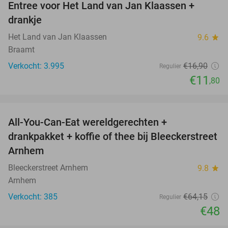
Entree voor Het Land van Jan Klaassen +
30%
drankje
Het Land van Jan Klaassen
9.6
star
Braamt
Verkocht: 3.995
€16
,90
Regulier
€11
,80
favorite_border
All-You-Can-Eat wereldgerechten +
25%
drankpakket + koffie of thee bij Bleeckerstreet
Arnhem
Bleeckerstreet Arnhem
9.8
star
Arnhem
Verkocht: 385
€64
,15
Regulier
€48
favorite_border