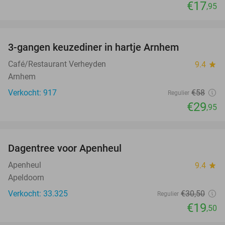
€17
,95
favorite_border
3-gangen keuzediner in hartje Arnhem
48%
Café/Restaurant Verheyden
9.4
star
Arnhem
Verkocht: 917
€58
Regulier
€29
,95
favorite_border
Dagentree voor Apenheul
36%
Apenheul
9.4
star
Apeldoorn
Verkocht: 33.325
€30
,50
Regulier
€19
,50