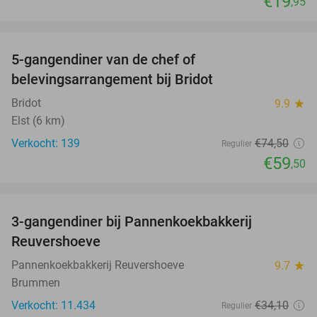
€19
,95
favorite_border
5-gangendiner van de chef of
20%
belevingsarrangement bij Bridot
Bridot
9.9
star
Elst (6 km)
Verkocht: 139
€74
,50
Regulier
€59
,50
favorite_border
3-gangendiner bij Pannenkoekbakkerij
47%
Reuvershoeve
Pannenkoekbakkerij Reuvershoeve
9.7
star
Brummen
Verkocht: 11.434
€34
,10
Regulier