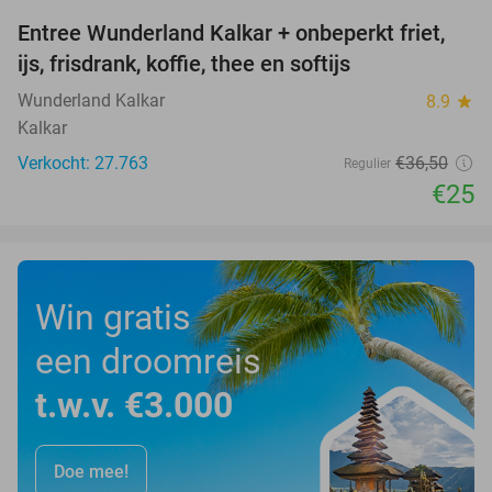
Entree Wunderland Kalkar + onbeperkt friet,
32%
ijs, frisdrank, koffie, thee en softijs
Wunderland Kalkar
8.9
star
Kalkar
Verkocht: 27.763
€36
,50
Regulier
€25
Win gratis
een droomreis
t.w.v. €3.000
Doe mee!